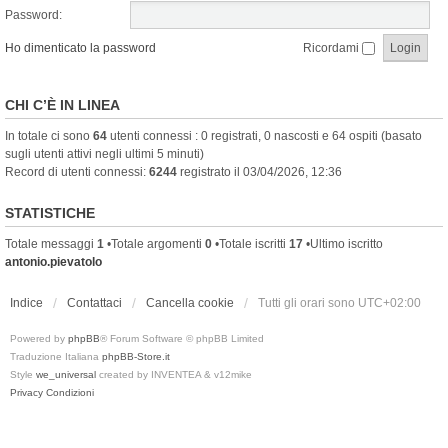
Password:
Ho dimenticato la password
Ricordami
CHI C’È IN LINEA
In totale ci sono
64
utenti connessi : 0 registrati, 0 nascosti e 64 ospiti (basato
sugli utenti attivi negli ultimi 5 minuti)
Record di utenti connessi:
6244
registrato il 03/04/2026, 12:36
STATISTICHE
Totale messaggi
1
•Totale argomenti
0
•Totale iscritti
17
•Ultimo iscritto
antonio.pievatolo
Indice
Contattaci
Cancella cookie
Tutti gli orari sono
UTC+02:00
Powered by
phpBB
® Forum Software © phpBB Limited
Traduzione Italiana
phpBB-Store.it
Style
we_universal
created by INVENTEA & v12mike
Privacy
Condizioni