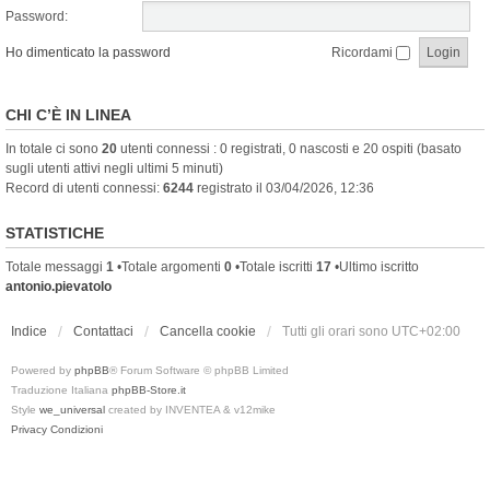
Password:
Ho dimenticato la password
Ricordami
CHI C’È IN LINEA
In totale ci sono
20
utenti connessi : 0 registrati, 0 nascosti e 20 ospiti (basato
sugli utenti attivi negli ultimi 5 minuti)
Record di utenti connessi:
6244
registrato il 03/04/2026, 12:36
STATISTICHE
Totale messaggi
1
•Totale argomenti
0
•Totale iscritti
17
•Ultimo iscritto
antonio.pievatolo
Indice
Contattaci
Cancella cookie
Tutti gli orari sono
UTC+02:00
Powered by
phpBB
® Forum Software © phpBB Limited
Traduzione Italiana
phpBB-Store.it
Style
we_universal
created by INVENTEA & v12mike
Privacy
Condizioni