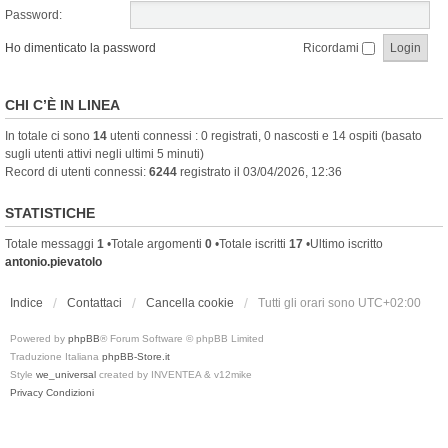
Password:
Ho dimenticato la password
Ricordami
CHI C’È IN LINEA
In totale ci sono
14
utenti connessi : 0 registrati, 0 nascosti e 14 ospiti (basato
sugli utenti attivi negli ultimi 5 minuti)
Record di utenti connessi:
6244
registrato il 03/04/2026, 12:36
STATISTICHE
Totale messaggi
1
•Totale argomenti
0
•Totale iscritti
17
•Ultimo iscritto
antonio.pievatolo
Indice
Contattaci
Cancella cookie
Tutti gli orari sono
UTC+02:00
Powered by
phpBB
® Forum Software © phpBB Limited
Traduzione Italiana
phpBB-Store.it
Style
we_universal
created by INVENTEA & v12mike
Privacy
Condizioni