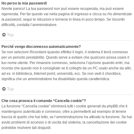
Ho perso la mia password!
Niente panico! La tua password non può essere recuperata, ma può essere
rigenerata. Per far questo vai nella pagina di ingresso e clicca su
Ho dimenticato
la password
, segui le istruzioni e tornerai in linea in poco tempo. Se riscontri
difficoltà, contatta l’amministratore.
Top
Perché vengo disconnesso automaticamente?
Se non selezioni
Ricordami
quando effettui il login, il sistema ti terrà connesso
per un periodo prestabilito. Questo serve a evitare che qualcuno possa usare il
tuo nome utente. Per rimanere connesso, seleziona l’opzione quando entri, ma
ricorda che questo non è consigliato se ti colleghi da un PC usato anche da altri,
ad es. in biblioteca, Internet point, università, ecc. Se non vedi il checkbox,
significa che un amministratore ha disabilitato questa caratteristica.
Top
Che cosa provoca il comando “Cancella cookie”?
La funzione “Cancella cookie” eliminerà tutti i cookie generati da phpBB che ti
mantengono autenticato e connesso, oltre a permetterti ad esempio di tenere
traccia di quello che hai letto, se l’amministrazione ha attivato la funzione. Se hai
avuto problemi di accesso o di uscita dal sistema, la cancellazione dei cookie
potrebbe risolvere tali disguidi.