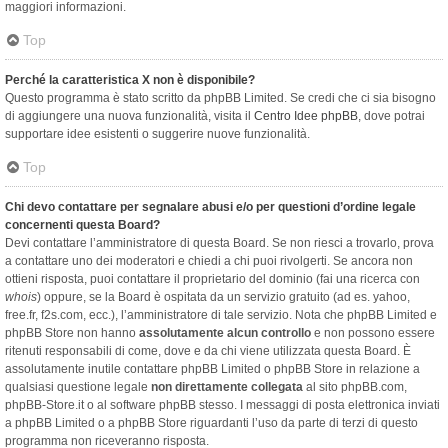
maggiori informazioni.
Top
Perché la caratteristica X non è disponibile?
Questo programma è stato scritto da phpBB Limited. Se credi che ci sia bisogno
di aggiungere una nuova funzionalità, visita il
Centro Idee phpBB
, dove potrai
supportare idee esistenti o suggerire nuove funzionalità.
Top
Chi devo contattare per segnalare abusi e/o per questioni d’ordine legale
concernenti questa Board?
Devi contattare l’amministratore di questa Board. Se non riesci a trovarlo, prova
a contattare uno dei moderatori e chiedi a chi puoi rivolgerti. Se ancora non
ottieni risposta, puoi contattare il proprietario del dominio (fai una ricerca con
whois
) oppure, se la Board è ospitata da un servizio gratuito (ad es. yahoo,
free.fr, f2s.com, ecc.), l’amministratore di tale servizio. Nota che phpBB Limited e
phpBB Store non hanno
assolutamente alcun controllo
e non possono essere
ritenuti responsabili di come, dove e da chi viene utilizzata questa Board. È
assolutamente inutile contattare phpBB Limited o phpBB Store in relazione a
qualsiasi questione legale
non direttamente collegata
al sito phpBB.com,
phpBB-Store.it o al software phpBB stesso. I messaggi di posta elettronica inviati
a phpBB Limited o a phpBB Store riguardanti l’uso da parte di terzi di questo
programma non riceveranno risposta.