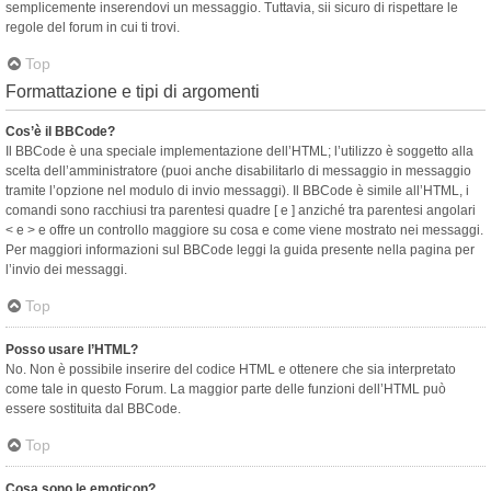
semplicemente inserendovi un messaggio. Tuttavia, sii sicuro di rispettare le
regole del forum in cui ti trovi.
Top
Formattazione e tipi di argomenti
Cos’è il BBCode?
Il BBCode è una speciale implementazione dell’HTML; l’utilizzo è soggetto alla
scelta dell’amministratore (puoi anche disabilitarlo di messaggio in messaggio
tramite l’opzione nel modulo di invio messaggi). Il BBCode è simile all’HTML, i
comandi sono racchiusi tra parentesi quadre [ e ] anziché tra parentesi angolari
< e > e offre un controllo maggiore su cosa e come viene mostrato nei messaggi.
Per maggiori informazioni sul BBCode leggi la guida presente nella pagina per
l’invio dei messaggi.
Top
Posso usare l’HTML?
No. Non è possibile inserire del codice HTML e ottenere che sia interpretato
come tale in questo Forum. La maggior parte delle funzioni dell’HTML può
essere sostituita dal BBCode.
Top
Cosa sono le emoticon?