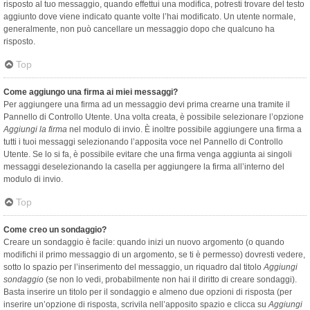
risposto al tuo messaggio, quando effettui una modifica, potresti trovare del testo
aggiunto dove viene indicato quante volte l’hai modificato. Un utente normale,
generalmente, non può cancellare un messaggio dopo che qualcuno ha
risposto.
Top
Come aggiungo una firma ai miei messaggi?
Per aggiungere una firma ad un messaggio devi prima crearne una tramite il
Pannello di Controllo Utente. Una volta creata, è possibile selezionare l’opzione
Aggiungi la firma
nel modulo di invio. È inoltre possibile aggiungere una firma a
tutti i tuoi messaggi selezionando l’apposita voce nel Pannello di Controllo
Utente. Se lo si fa, è possibile evitare che una firma venga aggiunta ai singoli
messaggi deselezionando la casella per aggiungere la firma all’interno del
modulo di invio.
Top
Come creo un sondaggio?
Creare un sondaggio è facile: quando inizi un nuovo argomento (o quando
modifichi il primo messaggio di un argomento, se ti è permesso) dovresti vedere,
sotto lo spazio per l’inserimento del messaggio, un riquadro dal titolo
Aggiungi
sondaggio
(se non lo vedi, probabilmente non hai il diritto di creare sondaggi).
Basta inserire un titolo per il sondaggio e almeno due opzioni di risposta (per
inserire un’opzione di risposta, scrivila nell’apposito spazio e clicca su
Aggiungi