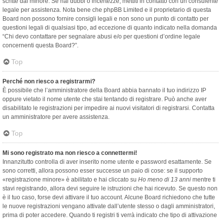
scritte dal minore. Se hai dubbi o incertezze, mettiti in contatto con un consulente
legale per assistenza. Nota bene che phpBB Limited e il proprietario di questa
Board non possono fornire consigli legali e non sono un punto di contatto per
questioni legali di qualsiasi tipo, ad eccezione di quanto indicato nella domanda
“Chi devo contattare per segnalare abusi e/o per questioni d’ordine legale
concernenti questa Board?”.
Top
Perché non riesco a registrarmi?
È possibile che l’amministratore della Board abbia bannato il tuo indirizzo IP
oppure vietato il nome utente che stai tentando di registrare. Può anche aver
disabilitato le registrazioni per impedire ai nuovi visitatori di registrarsi. Contatta
un amministratore per avere assistenza.
Top
Mi sono registrato ma non riesco a connettermi!
Innanzitutto controlla di aver inserito nome utente e password esattamente. Se
sono corretti, allora possono esser successe un paio di cose: se il supporto
«registrazione minore» è abilitato e hai cliccato su
Ho meno di 13 anni
mentre ti
stavi registrando, allora devi seguire le istruzioni che hai ricevuto. Se questo non
è il tuo caso, forse devi attivare il tuo account. Alcune Board richiedono che tutte
le nuove registrazioni vengano attivate dall’utente stesso o dagli amministratori,
prima di poter accedere. Quando ti registri ti verrà indicato che tipo di attivazione