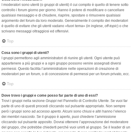
I moderatori sono utenti (o gruppi di utenti) il cui compito è quello di tenere sotto
controllo i forum giorno per giorno. Hanno il potere di modificare o cancellare
qualsiasi messaggio e di chiudere, riaprire, spostare o rimuovere qualsiasi
argomento del forum da loro moderato. Generalmente il compito dei moderatori
è quello di evitare che gli utenti vadano «fuori tema» (in inglese,
off-topic
) o che
scrivano messaggi oltraggiosi ed offensivi.
Top
Cosa sono i gruppi di utenti?
I gruppi permettono agli amministratori di riunire gli utenti. Ogni utente può
appartenere a più gruppi e a ogni gruppo possono venire assegnati diversi
permessi. Questo facilita l’amministratore nelle operazioni di creazione di
moderatori per un forum, o di concessione di permessi per un forum privato, ecc.
Top
Dove trovo i gruppi e come posso far parte di uno di essi?
Trovi i gruppi nella sezione
Gruppi
nel Pannello di Controllo Utente. Se vuoi far
parte di uno di questi procedi cliccando sul pulsante appropriato. Non sempre
però i gruppi sono ad
accesso aperto
. Alcuni sono chiusi e altri hanno l’elenco
dei membri nascosto. Se il gruppo è aperto, puoi chiedere l’ammissione
cliccando sul pulsante apposito. Dovrai ottenere l’approvazione del moderatore
del gruppo, che potrebbe chiederti perché vuoi unirti al gruppo. Se il leader di un