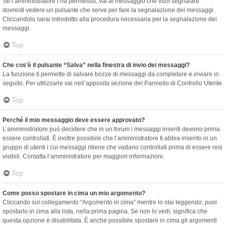
Se l’amministratore l’ha permesso, vai al messaggio che vuoi segnalare:
dovresti vedere un pulsante che serve per fare la segnalazione dei messaggi.
Cliccandolo sarai introdotto alla procedura necessaria per la segnalazione dei
messaggi.
Top
Che cos’è il pulsante “Salva” nella finestra di invio dei messaggi?
La funzione ti permette di salvare bozze di messaggi da completare e inviare in
seguito. Per utilizzarle vai nell’apposita sezione del Pannello di Controllo Utente.
Top
Perché il mio messaggio deve essere approvato?
L’amministratore può decidere che in un forum i messaggi inseriti devono prima
essere controllati. È inoltre possibile che l’amministratore ti abbia inserito in un
gruppo di utenti i cui messaggi ritiene che vadano controllati prima di essere resi
visibili. Contatta l’amministratore per maggiori informazioni.
Top
Come posso spostare in cima un mio argomento?
Cliccando sul collegamento “Argomento in cima” mentre lo stai leggendo, puoi
spostarlo in cima alla lista, nella prima pagina. Se non lo vedi, significa che
questa opzione è disabilitata. È anche possibile spostare in cima gli argomenti