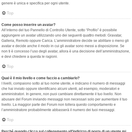
genere è unica e specifica per ogni utente.
Top
Come posso inserire un avatar?
All’interno del tuo Pannello di Controllo Utente, sotto “Profilo” è possibile
aggiungere un avatar utilizzando uno dei seguenti quattro metodi: Gravatar,
Galleria, Remoto oppure Carica. L’amministratore decide se abilitare o meno gli
avatar e decide anche il modo in cui gli avatar sono messi a disposizione. Se
non ti è concesso l’uso degli avatar, allora è una decisione dell’amministrazione,
e devi chiedere a questa le ragioni.
Top
Qual è il mio livello e come faccio a cambiarlo?
I livelli, compaiono sotto al tuo nome utente, e indicano il numero di messaggi
che hai inviato oppure identificano alcuni utenti, ad esempio, moderatori e
amministratori. In genere, non puoi cambiare direttamente il tuo livello. Non
abusare del Forum inviando messaggi non necessari solo per aumentare il tuo
livello. La maggior parte dei Forum non tollera questo comportamento e
l’amministratore probabilmente abbasserà il numero dei tuoi messaggi.
Top
Perché quando clicco sul collegamento all’indirizzo di posta di un utente mi