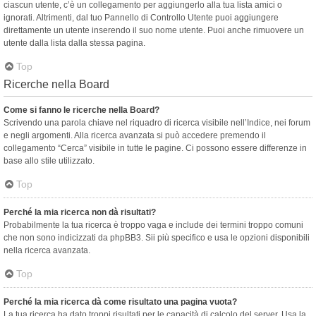
ciascun utente, c’è un collegamento per aggiungerlo alla tua lista amici o
ignorati. Altrimenti, dal tuo Pannello di Controllo Utente puoi aggiungere
direttamente un utente inserendo il suo nome utente. Puoi anche rimuovere un
utente dalla lista dalla stessa pagina.
Top
Ricerche nella Board
Come si fanno le ricerche nella Board?
Scrivendo una parola chiave nel riquadro di ricerca visibile nell’Indice, nei forum
e negli argomenti. Alla ricerca avanzata si può accedere premendo il
collegamento “Cerca” visibile in tutte le pagine. Ci possono essere differenze in
base allo stile utilizzato.
Top
Perché la mia ricerca non dà risultati?
Probabilmente la tua ricerca è troppo vaga e include dei termini troppo comuni
che non sono indicizzati da phpBB3. Sii più specifico e usa le opzioni disponibili
nella ricerca avanzata.
Top
Perché la mia ricerca dà come risultato una pagina vuota?
La tua ricerca ha dato troppi risultati per le capacità di calcolo del server. Usa la