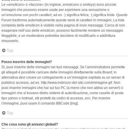
Le «emoticon» o «faccine» (in inglese,
emoticons
o
smileys
) sono piccole
immagini che possono essere usate per esprimere una sensazione o
un’emozione con pochi caratteri; ad es. :) significa felice, :( significa triste. Questo
Forum trasforma automaticamente queste serie di caratteri in immagini. La lista
completa delle emoticon è visibile nella pagina di invio messaggi. Cerca di non
esagerare nell’uso delle emoticon, possono facilmente rendere un messaggio
illeggibile, e un moderatore potrebbe decidere di modificarlo o addirittura
rimuoverlo.
Top
Posso inserire delle immagini?
Sì, puoi inserire delle immagini nei tuoi messaggi. Se l’amministratore permette
gli allegati è possibile caricare delle immagini direttamente sulla Board; in
alternativa devi creare un collegamento a un’immagine ospitata su un server di
pubblico accesso, ad es. http://www.indirizzo-del-sito.com/immagine.gif. Non
puoi inserire immagini che hai sul tuo PC (a meno che non abbia un server!) o
immagini che si trovano dietro sistemi di autenticazione, come caselle di posta
tipo yahoo o hotmail, siti protetti da codici di accesso, ecc. Per inserire
l’immagine, puoi usare il comando BBCode [img].
Top
Che cosa sono gli annunci globali?