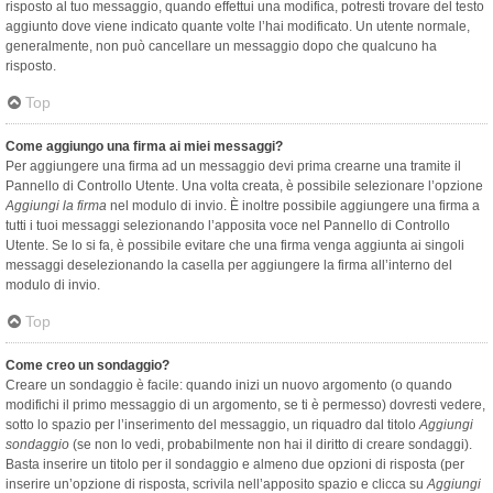
risposto al tuo messaggio, quando effettui una modifica, potresti trovare del testo
aggiunto dove viene indicato quante volte l’hai modificato. Un utente normale,
generalmente, non può cancellare un messaggio dopo che qualcuno ha
risposto.
Top
Come aggiungo una firma ai miei messaggi?
Per aggiungere una firma ad un messaggio devi prima crearne una tramite il
Pannello di Controllo Utente. Una volta creata, è possibile selezionare l’opzione
Aggiungi la firma
nel modulo di invio. È inoltre possibile aggiungere una firma a
tutti i tuoi messaggi selezionando l’apposita voce nel Pannello di Controllo
Utente. Se lo si fa, è possibile evitare che una firma venga aggiunta ai singoli
messaggi deselezionando la casella per aggiungere la firma all’interno del
modulo di invio.
Top
Come creo un sondaggio?
Creare un sondaggio è facile: quando inizi un nuovo argomento (o quando
modifichi il primo messaggio di un argomento, se ti è permesso) dovresti vedere,
sotto lo spazio per l’inserimento del messaggio, un riquadro dal titolo
Aggiungi
sondaggio
(se non lo vedi, probabilmente non hai il diritto di creare sondaggi).
Basta inserire un titolo per il sondaggio e almeno due opzioni di risposta (per
inserire un’opzione di risposta, scrivila nell’apposito spazio e clicca su
Aggiungi