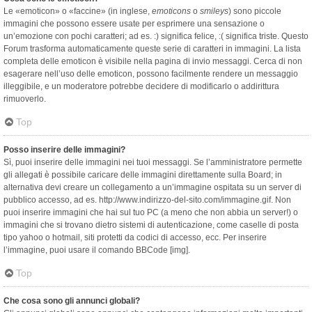
Le «emoticon» o «faccine» (in inglese,
emoticons
o
smileys
) sono piccole
immagini che possono essere usate per esprimere una sensazione o
un’emozione con pochi caratteri; ad es. :) significa felice, :( significa triste. Questo
Forum trasforma automaticamente queste serie di caratteri in immagini. La lista
completa delle emoticon è visibile nella pagina di invio messaggi. Cerca di non
esagerare nell’uso delle emoticon, possono facilmente rendere un messaggio
illeggibile, e un moderatore potrebbe decidere di modificarlo o addirittura
rimuoverlo.
Top
Posso inserire delle immagini?
Sì, puoi inserire delle immagini nei tuoi messaggi. Se l’amministratore permette
gli allegati è possibile caricare delle immagini direttamente sulla Board; in
alternativa devi creare un collegamento a un’immagine ospitata su un server di
pubblico accesso, ad es. http://www.indirizzo-del-sito.com/immagine.gif. Non
puoi inserire immagini che hai sul tuo PC (a meno che non abbia un server!) o
immagini che si trovano dietro sistemi di autenticazione, come caselle di posta
tipo yahoo o hotmail, siti protetti da codici di accesso, ecc. Per inserire
l’immagine, puoi usare il comando BBCode [img].
Top
Che cosa sono gli annunci globali?