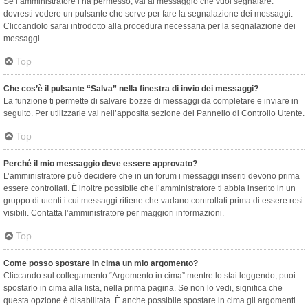
Se l’amministratore l’ha permesso, vai al messaggio che vuoi segnalare:
dovresti vedere un pulsante che serve per fare la segnalazione dei messaggi.
Cliccandolo sarai introdotto alla procedura necessaria per la segnalazione dei
messaggi.
Top
Che cos’è il pulsante “Salva” nella finestra di invio dei messaggi?
La funzione ti permette di salvare bozze di messaggi da completare e inviare in
seguito. Per utilizzarle vai nell’apposita sezione del Pannello di Controllo Utente.
Top
Perché il mio messaggio deve essere approvato?
L’amministratore può decidere che in un forum i messaggi inseriti devono prima
essere controllati. È inoltre possibile che l’amministratore ti abbia inserito in un
gruppo di utenti i cui messaggi ritiene che vadano controllati prima di essere resi
visibili. Contatta l’amministratore per maggiori informazioni.
Top
Come posso spostare in cima un mio argomento?
Cliccando sul collegamento “Argomento in cima” mentre lo stai leggendo, puoi
spostarlo in cima alla lista, nella prima pagina. Se non lo vedi, significa che
questa opzione è disabilitata. È anche possibile spostare in cima gli argomenti