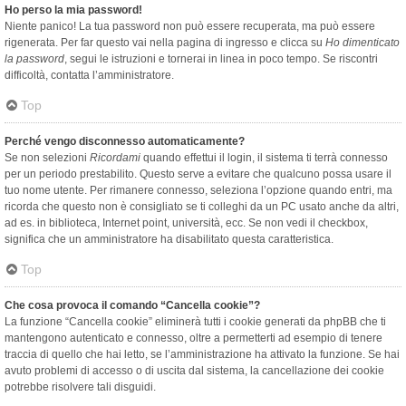
Ho perso la mia password!
Niente panico! La tua password non può essere recuperata, ma può essere
rigenerata. Per far questo vai nella pagina di ingresso e clicca su
Ho dimenticato
la password
, segui le istruzioni e tornerai in linea in poco tempo. Se riscontri
difficoltà, contatta l’amministratore.
Top
Perché vengo disconnesso automaticamente?
Se non selezioni
Ricordami
quando effettui il login, il sistema ti terrà connesso
per un periodo prestabilito. Questo serve a evitare che qualcuno possa usare il
tuo nome utente. Per rimanere connesso, seleziona l’opzione quando entri, ma
ricorda che questo non è consigliato se ti colleghi da un PC usato anche da altri,
ad es. in biblioteca, Internet point, università, ecc. Se non vedi il checkbox,
significa che un amministratore ha disabilitato questa caratteristica.
Top
Che cosa provoca il comando “Cancella cookie”?
La funzione “Cancella cookie” eliminerà tutti i cookie generati da phpBB che ti
mantengono autenticato e connesso, oltre a permetterti ad esempio di tenere
traccia di quello che hai letto, se l’amministrazione ha attivato la funzione. Se hai
avuto problemi di accesso o di uscita dal sistema, la cancellazione dei cookie
potrebbe risolvere tali disguidi.