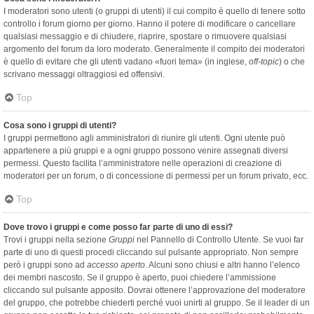
I moderatori sono utenti (o gruppi di utenti) il cui compito è quello di tenere sotto
controllo i forum giorno per giorno. Hanno il potere di modificare o cancellare
qualsiasi messaggio e di chiudere, riaprire, spostare o rimuovere qualsiasi
argomento del forum da loro moderato. Generalmente il compito dei moderatori
è quello di evitare che gli utenti vadano «fuori tema» (in inglese,
off-topic
) o che
scrivano messaggi oltraggiosi ed offensivi.
Top
Cosa sono i gruppi di utenti?
I gruppi permettono agli amministratori di riunire gli utenti. Ogni utente può
appartenere a più gruppi e a ogni gruppo possono venire assegnati diversi
permessi. Questo facilita l’amministratore nelle operazioni di creazione di
moderatori per un forum, o di concessione di permessi per un forum privato, ecc.
Top
Dove trovo i gruppi e come posso far parte di uno di essi?
Trovi i gruppi nella sezione
Gruppi
nel Pannello di Controllo Utente. Se vuoi far
parte di uno di questi procedi cliccando sul pulsante appropriato. Non sempre
però i gruppi sono ad
accesso aperto
. Alcuni sono chiusi e altri hanno l’elenco
dei membri nascosto. Se il gruppo è aperto, puoi chiedere l’ammissione
cliccando sul pulsante apposito. Dovrai ottenere l’approvazione del moderatore
del gruppo, che potrebbe chiederti perché vuoi unirti al gruppo. Se il leader di un