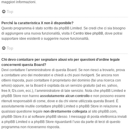
maggiori informazioni.
Top
Perché la caratteristica X non è disponibile?
Questo programma è stato scritto da phpBB Limited. Se credi che ci sia bisogno
di aggiungere una nuova funzionalità, visita il
Centro Idee phpBB
, dove potrai
supportare idee esistenti o suggerire nuove funzionalità.
Top
Chi devo contattare per segnalare abusi e/o per questioni d’ordine legale
concernenti questa Board?
Devi contattare l’amministratore di questa Board. Se non riesci a trovarlo, prova
a contattare uno dei moderatori e chiedi a chi puoi rivolgerti. Se ancora non
ottieni risposta, puoi contattare il proprietario del dominio (fai una ricerca con
whois
) oppure, se la Board è ospitata da un servizio gratuito (ad es. yahoo,
free.fr, f2s.com, ecc.), l’amministratore di tale servizio. Nota che phpBB Limited e
phpBB Store non hanno
assolutamente alcun controllo
e non possono essere
ritenuti responsabili di come, dove e da chi viene utilizzata questa Board. È
assolutamente inutile contattare phpBB Limited o phpBB Store in relazione a
qualsiasi questione legale
non direttamente collegata
al sito phpBB.com,
phpBB-Store.it o al software phpBB stesso. I messaggi di posta elettronica inviati
a phpBB Limited o a phpBB Store riguardanti l’uso da parte di terzi di questo
programma non riceveranno risposta.