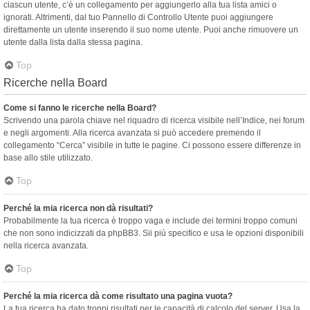
ciascun utente, c’è un collegamento per aggiungerlo alla tua lista amici o
ignorati. Altrimenti, dal tuo Pannello di Controllo Utente puoi aggiungere
direttamente un utente inserendo il suo nome utente. Puoi anche rimuovere un
utente dalla lista dalla stessa pagina.
Top
Ricerche nella Board
Come si fanno le ricerche nella Board?
Scrivendo una parola chiave nel riquadro di ricerca visibile nell’Indice, nei forum
e negli argomenti. Alla ricerca avanzata si può accedere premendo il
collegamento “Cerca” visibile in tutte le pagine. Ci possono essere differenze in
base allo stile utilizzato.
Top
Perché la mia ricerca non dà risultati?
Probabilmente la tua ricerca è troppo vaga e include dei termini troppo comuni
che non sono indicizzati da phpBB3. Sii più specifico e usa le opzioni disponibili
nella ricerca avanzata.
Top
Perché la mia ricerca dà come risultato una pagina vuota?
La tua ricerca ha dato troppi risultati per le capacità di calcolo del server. Usa la