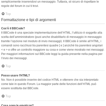
semplicemente inserendovi un messaggio. Tuttavia, sii sicuro di rispettare le
regole del forum in cui ti trovi.
Top
Formattazione e tipi di argomenti
Cos’è il BBCode?
Il BBCode è una speciale implementazione dell’HTML; l’utilizzo è soggetto alla
scelta dell’amministratore (puoi anche disabilitarlo di messaggio in messaggio
tramite l’opzione nel modulo di invio messaggi). Il BBCode è simile all’HTML, i
comandi sono racchiusi tra parentesi quadre [ e ] anziché tra parentesi angolari
< e > e offre un controllo maggiore su cosa e come viene mostrato nei messaggi.
Per maggiori informazioni sul BBCode leggi la guida presente nella pagina per
l’invio dei messaggi.
Top
Posso usare l’HTML?
No. Non è possibile inserire del codice HTML e ottenere che sia interpretato
come tale in questo Forum. La maggior parte delle funzioni dell’HTML può
essere sostituita dal BBCode.
Top
Cosa sono le emoticon?