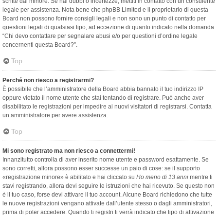
scritte dal minore. Se hai dubbi o incertezze, mettiti in contatto con un consulente
legale per assistenza. Nota bene che phpBB Limited e il proprietario di questa
Board non possono fornire consigli legali e non sono un punto di contatto per
questioni legali di qualsiasi tipo, ad eccezione di quanto indicato nella domanda
“Chi devo contattare per segnalare abusi e/o per questioni d’ordine legale
concernenti questa Board?”.
Top
Perché non riesco a registrarmi?
È possibile che l’amministratore della Board abbia bannato il tuo indirizzo IP
oppure vietato il nome utente che stai tentando di registrare. Può anche aver
disabilitato le registrazioni per impedire ai nuovi visitatori di registrarsi. Contatta
un amministratore per avere assistenza.
Top
Mi sono registrato ma non riesco a connettermi!
Innanzitutto controlla di aver inserito nome utente e password esattamente. Se
sono corretti, allora possono esser successe un paio di cose: se il supporto
«registrazione minore» è abilitato e hai cliccato su
Ho meno di 13 anni
mentre ti
stavi registrando, allora devi seguire le istruzioni che hai ricevuto. Se questo non
è il tuo caso, forse devi attivare il tuo account. Alcune Board richiedono che tutte
le nuove registrazioni vengano attivate dall’utente stesso o dagli amministratori,
prima di poter accedere. Quando ti registri ti verrà indicato che tipo di attivazione