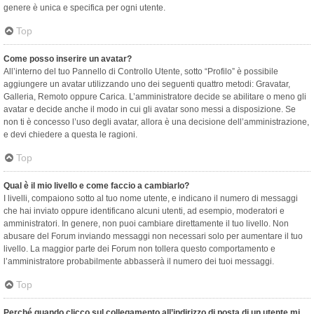
genere è unica e specifica per ogni utente.
Top
Come posso inserire un avatar?
All’interno del tuo Pannello di Controllo Utente, sotto “Profilo” è possibile
aggiungere un avatar utilizzando uno dei seguenti quattro metodi: Gravatar,
Galleria, Remoto oppure Carica. L’amministratore decide se abilitare o meno gli
avatar e decide anche il modo in cui gli avatar sono messi a disposizione. Se
non ti è concesso l’uso degli avatar, allora è una decisione dell’amministrazione,
e devi chiedere a questa le ragioni.
Top
Qual è il mio livello e come faccio a cambiarlo?
I livelli, compaiono sotto al tuo nome utente, e indicano il numero di messaggi
che hai inviato oppure identificano alcuni utenti, ad esempio, moderatori e
amministratori. In genere, non puoi cambiare direttamente il tuo livello. Non
abusare del Forum inviando messaggi non necessari solo per aumentare il tuo
livello. La maggior parte dei Forum non tollera questo comportamento e
l’amministratore probabilmente abbasserà il numero dei tuoi messaggi.
Top
Perché quando clicco sul collegamento all’indirizzo di posta di un utente mi