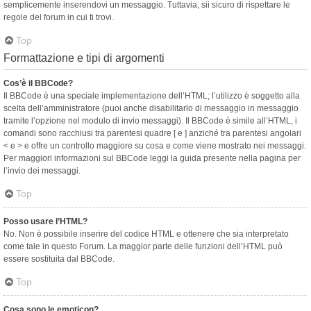
semplicemente inserendovi un messaggio. Tuttavia, sii sicuro di rispettare le
regole del forum in cui ti trovi.
Top
Formattazione e tipi di argomenti
Cos’è il BBCode?
Il BBCode è una speciale implementazione dell’HTML; l’utilizzo è soggetto alla
scelta dell’amministratore (puoi anche disabilitarlo di messaggio in messaggio
tramite l’opzione nel modulo di invio messaggi). Il BBCode è simile all’HTML, i
comandi sono racchiusi tra parentesi quadre [ e ] anziché tra parentesi angolari
< e > e offre un controllo maggiore su cosa e come viene mostrato nei messaggi.
Per maggiori informazioni sul BBCode leggi la guida presente nella pagina per
l’invio dei messaggi.
Top
Posso usare l’HTML?
No. Non è possibile inserire del codice HTML e ottenere che sia interpretato
come tale in questo Forum. La maggior parte delle funzioni dell’HTML può
essere sostituita dal BBCode.
Top
Cosa sono le emoticon?