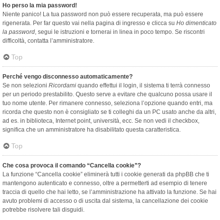
Ho perso la mia password!
Niente panico! La tua password non può essere recuperata, ma può essere
rigenerata. Per far questo vai nella pagina di ingresso e clicca su
Ho dimenticato
la password
, segui le istruzioni e tornerai in linea in poco tempo. Se riscontri
difficoltà, contatta l’amministratore.
Top
Perché vengo disconnesso automaticamente?
Se non selezioni
Ricordami
quando effettui il login, il sistema ti terrà connesso
per un periodo prestabilito. Questo serve a evitare che qualcuno possa usare il
tuo nome utente. Per rimanere connesso, seleziona l’opzione quando entri, ma
ricorda che questo non è consigliato se ti colleghi da un PC usato anche da altri,
ad es. in biblioteca, Internet point, università, ecc. Se non vedi il checkbox,
significa che un amministratore ha disabilitato questa caratteristica.
Top
Che cosa provoca il comando “Cancella cookie”?
La funzione “Cancella cookie” eliminerà tutti i cookie generati da phpBB che ti
mantengono autenticato e connesso, oltre a permetterti ad esempio di tenere
traccia di quello che hai letto, se l’amministrazione ha attivato la funzione. Se hai
avuto problemi di accesso o di uscita dal sistema, la cancellazione dei cookie
potrebbe risolvere tali disguidi.