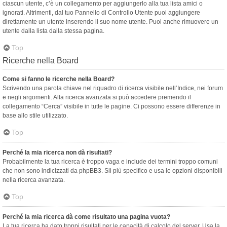
ciascun utente, c’è un collegamento per aggiungerlo alla tua lista amici o
ignorati. Altrimenti, dal tuo Pannello di Controllo Utente puoi aggiungere
direttamente un utente inserendo il suo nome utente. Puoi anche rimuovere un
utente dalla lista dalla stessa pagina.
Top
Ricerche nella Board
Come si fanno le ricerche nella Board?
Scrivendo una parola chiave nel riquadro di ricerca visibile nell’Indice, nei forum
e negli argomenti. Alla ricerca avanzata si può accedere premendo il
collegamento “Cerca” visibile in tutte le pagine. Ci possono essere differenze in
base allo stile utilizzato.
Top
Perché la mia ricerca non dà risultati?
Probabilmente la tua ricerca è troppo vaga e include dei termini troppo comuni
che non sono indicizzati da phpBB3. Sii più specifico e usa le opzioni disponibili
nella ricerca avanzata.
Top
Perché la mia ricerca dà come risultato una pagina vuota?
La tua ricerca ha dato troppi risultati per le capacità di calcolo del server. Usa la