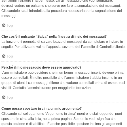
Se l’amministratore l’ha permesso, vai al messaggio che vuoi segnalare:
dovresti vedere un pulsante che serve per fare la segnalazione dei messaggi.
Cliccandolo sarai introdotto alla procedura necessaria per la segnalazione dei
messaggi.
Top
Che cos’è il pulsante “Salva” nella finestra di invio dei messaggi?
La funzione ti permette di salvare bozze di messaggi da completare e inviare in
seguito. Per utilizzarle vai nell’apposita sezione del Pannello di Controllo Utente.
Top
Perché il mio messaggio deve essere approvato?
L’amministratore può decidere che in un forum i messaggi inseriti devono prima
essere controllati. È inoltre possibile che l’amministratore ti abbia inserito in un
gruppo di utenti i cui messaggi ritiene che vadano controllati prima di essere resi
visibili. Contatta l’amministratore per maggiori informazioni.
Top
Come posso spostare in cima un mio argomento?
Cliccando sul collegamento “Argomento in cima” mentre lo stai leggendo, puoi
spostarlo in cima alla lista, nella prima pagina. Se non lo vedi, significa che
questa opzione è disabilitata. È anche possibile spostare in cima gli argomenti