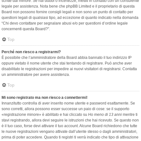
scritte dal minore. Se hai dubbi o incertezze, mettiti in contatto con un consulente
legale per assistenza. Nota bene che phpBB Limited e il proprietario di questa
Board non possono fornire consigli legali e non sono un punto di contatto per
questioni legali di qualsiasi tipo, ad eccezione di quanto indicato nella domanda
“Chi devo contattare per segnalare abusi e/o per questioni d’ordine legale
concernenti questa Board?”.
Top
Perché non riesco a registrarmi?
È possibile che l’amministratore della Board abbia bannato il tuo indirizzo IP
oppure vietato il nome utente che stai tentando di registrare. Può anche aver
disabilitato le registrazioni per impedire ai nuovi visitatori di registrarsi. Contatta
un amministratore per avere assistenza.
Top
Mi sono registrato ma non riesco a connettermi!
Innanzitutto controlla di aver inserito nome utente e password esattamente. Se
sono corretti, allora possono esser successe un paio di cose: se il supporto
«registrazione minore» è abilitato e hai cliccato su
Ho meno di 13 anni
mentre ti
stavi registrando, allora devi seguire le istruzioni che hai ricevuto. Se questo non
è il tuo caso, forse devi attivare il tuo account. Alcune Board richiedono che tutte
le nuove registrazioni vengano attivate dall’utente stesso o dagli amministratori,
prima di poter accedere. Quando ti registri ti verrà indicato che tipo di attivazione