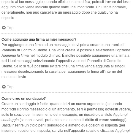
risposto al tuo messaggio, quando effettui una modifica, potresti trovare del testo
aggiunto dove viene indicato quante volte l’hai modificato. Un utente normale,
generalmente, non può cancellare un messaggio dopo che qualcuno ha
risposto.
Top
Come aggiungo una firma ai miei messaggi?
Per aggiungere una firma ad un messaggio devi prima crearne una tramite il
Pannello di Controllo Utente. Una volta creata, è possibile selezionare l’opzione
Aggiungi la firma
nel modulo di invio. È inoltre possibile aggiungere una firma a
tutti i tuoi messaggi selezionando l’apposita voce nel Pannello di Controllo
Utente. Se lo si fa, è possibile evitare che una firma venga aggiunta ai singoli
messaggi deselezionando la casella per aggiungere la firma all’interno del
modulo di invio.
Top
Come creo un sondaggio?
Creare un sondaggio è facile: quando inizi un nuovo argomento (o quando
modifichi il primo messaggio di un argomento, se ti è permesso) dovresti vedere,
sotto lo spazio per l’inserimento del messaggio, un riquadro dal titolo
Aggiungi
sondaggio
(se non lo vedi, probabilmente non hai il diritto di creare sondaggi).
Basta inserire un titolo per il sondaggio e almeno due opzioni di risposta (per
inserire un’opzione di risposta, scrivila nell’apposito spazio e clicca su
Aggiungi