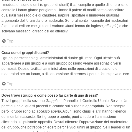
I moderatori sono utenti (o gruppi di utenti) il cui compito è quello di tenere sotto
controllo i forum giorno per giorno. Hanno il potere di modificare o cancellare
qualsiasi messaggio e di chiudere, riaprire, spostare o rimuovere qualsiasi
argomento del forum da loro moderato. Generalmente il compito dei moderatori
è quello di evitare che gli utenti vadano «fuori tema» (in inglese,
off-topic
) o che
scrivano messaggi oltraggiosi ed offensivi.
Top
Cosa sono i gruppi di utenti?
I gruppi permettono agli amministratori di riunire gli utenti. Ogni utente può
appartenere a più gruppi e a ogni gruppo possono venire assegnati diversi
permessi. Questo facilita l’amministratore nelle operazioni di creazione di
moderatori per un forum, o di concessione di permessi per un forum privato, ecc.
Top
Dove trovo i gruppi e come posso far parte di uno di essi?
Trovi i gruppi nella sezione
Gruppi
nel Pannello di Controllo Utente. Se vuoi far
parte di uno di questi procedi cliccando sul pulsante appropriato. Non sempre
però i gruppi sono ad
accesso aperto
. Alcuni sono chiusi e altri hanno l’elenco
dei membri nascosto. Se il gruppo è aperto, puoi chiedere l’ammissione
cliccando sul pulsante apposito. Dovrai ottenere l’approvazione del moderatore
del gruppo, che potrebbe chiederti perché vuoi unirti al gruppo. Se il leader di un