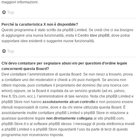
maggiori informazioni.
Top
Perché la caratteristica X non è disponibile?
Questo programma è stato scritto da phpBB Limited. Se credi che ci sia bisogno
di aggiungere una nuova funzionalità, visita il
Centro Idee phpBB
, dove potrai
supportare idee esistenti o suggerire nuove funzionalità.
Top
Chi devo contattare per segnalare abusi e/o per questioni d’ordine legale
concernenti questa Board?
Devi contattare l’amministratore di questa Board. Se non riesci a trovarlo, prova
a contattare uno dei moderatori e chiedi a chi puoi rivolgerti. Se ancora non
ottieni risposta, puoi contattare il proprietario del dominio (fai una ricerca con
whois
) oppure, se la Board è ospitata da un servizio gratuito (ad es. yahoo,
free.fr, f2s.com, ecc.), l’amministratore di tale servizio. Nota che phpBB Limited e
phpBB Store non hanno
assolutamente alcun controllo
e non possono essere
ritenuti responsabili di come, dove e da chi viene utilizzata questa Board. È
assolutamente inutile contattare phpBB Limited o phpBB Store in relazione a
qualsiasi questione legale
non direttamente collegata
al sito phpBB.com,
phpBB-Store.it o al software phpBB stesso. I messaggi di posta elettronica inviati
a phpBB Limited o a phpBB Store riguardanti l’uso da parte di terzi di questo
programma non riceveranno risposta.