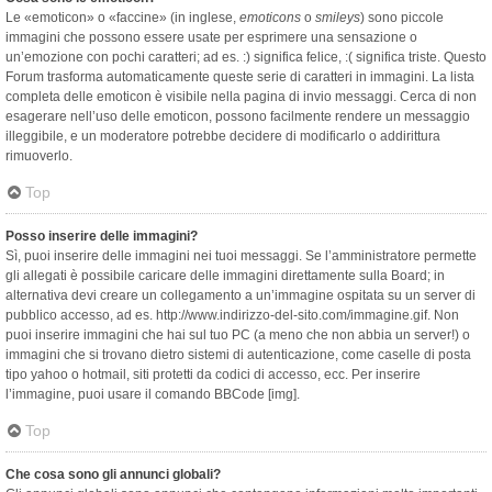
Le «emoticon» o «faccine» (in inglese,
emoticons
o
smileys
) sono piccole
immagini che possono essere usate per esprimere una sensazione o
un’emozione con pochi caratteri; ad es. :) significa felice, :( significa triste. Questo
Forum trasforma automaticamente queste serie di caratteri in immagini. La lista
completa delle emoticon è visibile nella pagina di invio messaggi. Cerca di non
esagerare nell’uso delle emoticon, possono facilmente rendere un messaggio
illeggibile, e un moderatore potrebbe decidere di modificarlo o addirittura
rimuoverlo.
Top
Posso inserire delle immagini?
Sì, puoi inserire delle immagini nei tuoi messaggi. Se l’amministratore permette
gli allegati è possibile caricare delle immagini direttamente sulla Board; in
alternativa devi creare un collegamento a un’immagine ospitata su un server di
pubblico accesso, ad es. http://www.indirizzo-del-sito.com/immagine.gif. Non
puoi inserire immagini che hai sul tuo PC (a meno che non abbia un server!) o
immagini che si trovano dietro sistemi di autenticazione, come caselle di posta
tipo yahoo o hotmail, siti protetti da codici di accesso, ecc. Per inserire
l’immagine, puoi usare il comando BBCode [img].
Top
Che cosa sono gli annunci globali?