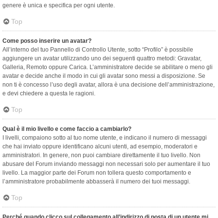
genere è unica e specifica per ogni utente.
Top
Come posso inserire un avatar?
All’interno del tuo Pannello di Controllo Utente, sotto “Profilo” è possibile
aggiungere un avatar utilizzando uno dei seguenti quattro metodi: Gravatar,
Galleria, Remoto oppure Carica. L’amministratore decide se abilitare o meno gli
avatar e decide anche il modo in cui gli avatar sono messi a disposizione. Se
non ti è concesso l’uso degli avatar, allora è una decisione dell’amministrazione,
e devi chiedere a questa le ragioni.
Top
Qual è il mio livello e come faccio a cambiarlo?
I livelli, compaiono sotto al tuo nome utente, e indicano il numero di messaggi
che hai inviato oppure identificano alcuni utenti, ad esempio, moderatori e
amministratori. In genere, non puoi cambiare direttamente il tuo livello. Non
abusare del Forum inviando messaggi non necessari solo per aumentare il tuo
livello. La maggior parte dei Forum non tollera questo comportamento e
l’amministratore probabilmente abbasserà il numero dei tuoi messaggi.
Top
Perché quando clicco sul collegamento all’indirizzo di posta di un utente mi