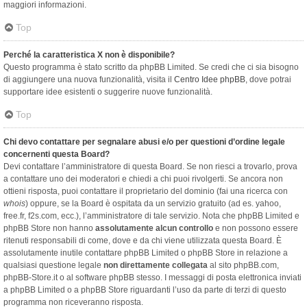
maggiori informazioni.
Top
Perché la caratteristica X non è disponibile?
Questo programma è stato scritto da phpBB Limited. Se credi che ci sia bisogno
di aggiungere una nuova funzionalità, visita il
Centro Idee phpBB
, dove potrai
supportare idee esistenti o suggerire nuove funzionalità.
Top
Chi devo contattare per segnalare abusi e/o per questioni d’ordine legale
concernenti questa Board?
Devi contattare l’amministratore di questa Board. Se non riesci a trovarlo, prova
a contattare uno dei moderatori e chiedi a chi puoi rivolgerti. Se ancora non
ottieni risposta, puoi contattare il proprietario del dominio (fai una ricerca con
whois
) oppure, se la Board è ospitata da un servizio gratuito (ad es. yahoo,
free.fr, f2s.com, ecc.), l’amministratore di tale servizio. Nota che phpBB Limited e
phpBB Store non hanno
assolutamente alcun controllo
e non possono essere
ritenuti responsabili di come, dove e da chi viene utilizzata questa Board. È
assolutamente inutile contattare phpBB Limited o phpBB Store in relazione a
qualsiasi questione legale
non direttamente collegata
al sito phpBB.com,
phpBB-Store.it o al software phpBB stesso. I messaggi di posta elettronica inviati
a phpBB Limited o a phpBB Store riguardanti l’uso da parte di terzi di questo
programma non riceveranno risposta.