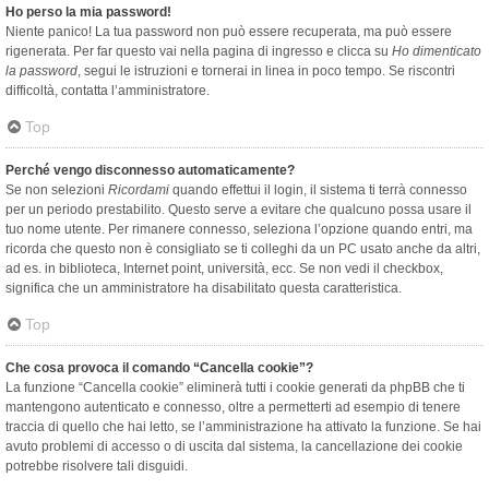
Ho perso la mia password!
Niente panico! La tua password non può essere recuperata, ma può essere
rigenerata. Per far questo vai nella pagina di ingresso e clicca su
Ho dimenticato
la password
, segui le istruzioni e tornerai in linea in poco tempo. Se riscontri
difficoltà, contatta l’amministratore.
Top
Perché vengo disconnesso automaticamente?
Se non selezioni
Ricordami
quando effettui il login, il sistema ti terrà connesso
per un periodo prestabilito. Questo serve a evitare che qualcuno possa usare il
tuo nome utente. Per rimanere connesso, seleziona l’opzione quando entri, ma
ricorda che questo non è consigliato se ti colleghi da un PC usato anche da altri,
ad es. in biblioteca, Internet point, università, ecc. Se non vedi il checkbox,
significa che un amministratore ha disabilitato questa caratteristica.
Top
Che cosa provoca il comando “Cancella cookie”?
La funzione “Cancella cookie” eliminerà tutti i cookie generati da phpBB che ti
mantengono autenticato e connesso, oltre a permetterti ad esempio di tenere
traccia di quello che hai letto, se l’amministrazione ha attivato la funzione. Se hai
avuto problemi di accesso o di uscita dal sistema, la cancellazione dei cookie
potrebbe risolvere tali disguidi.