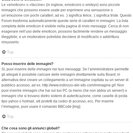
Le «emoticon» o «faccine» (in inglese,
emoticons
o
smileys
) sono piccole
immagini che possono essere usate per esprimere una sensazione o
un’emozione con pochi caratteri; ad es. :) significa felice, :( significa triste. Questo
Forum trasforma automaticamente queste serie di caratteri in immagini. La lista
completa delle emoticon è visibile nella pagina di invio messaggi. Cerca di non
esagerare nell’uso delle emoticon, possono facilmente rendere un messaggio
illeggibile, e un moderatore potrebbe decidere di modificarlo o addirittura
rimuoverlo.
Top
Posso inserire delle immagini?
Sì, puoi inserire delle immagini nei tuoi messaggi. Se l’amministratore permette
gli allegati è possibile caricare delle immagini direttamente sulla Board; in
alternativa devi creare un collegamento a un’immagine ospitata su un server di
pubblico accesso, ad es. http://www.indirizzo-del-sito.com/immagine.gif. Non
puoi inserire immagini che hai sul tuo PC (a meno che non abbia un server!) o
immagini che si trovano dietro sistemi di autenticazione, come caselle di posta
tipo yahoo o hotmail, siti protetti da codici di accesso, ecc. Per inserire
l’immagine, puoi usare il comando BBCode [img].
Top
Che cosa sono gli annunci globali?