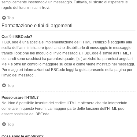
semplicemente inserendovi un messaggio. Tuttavia, sii sicuro di rispettare le
regole del forum in cui ti trovi.
Top
Formattazione e tipi di argomenti
Cos’è il BBCode?
Il BBCode è una speciale implementazione dell’HTML; l’utilizzo è soggetto alla
scelta dell’amministratore (puoi anche disabilitarlo di messaggio in messaggio
tramite l’opzione nel modulo di invio messaggi). Il BBCode è simile all’HTML, i
comandi sono racchiusi tra parentesi quadre [ e ] anziché tra parentesi angolari
< e > e offre un controllo maggiore su cosa e come viene mostrato nei messaggi.
Per maggiori informazioni sul BBCode leggi la guida presente nella pagina per
l’invio dei messaggi.
Top
Posso usare l’HTML?
No. Non è possibile inserire del codice HTML e ottenere che sia interpretato
come tale in questo Forum. La maggior parte delle funzioni dell’HTML può
essere sostituita dal BBCode.
Top
Cosa sono le emoticon?