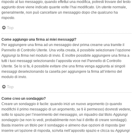
risposto al tuo messaggio, quando effettui una modifica, potresti trovare del testo
aggiunto dove viene indicato quante volte l’hai modificato. Un utente normale,
generalmente, non può cancellare un messaggio dopo che qualcuno ha
risposto.
Top
Come aggiungo una firma ai miei messaggi?
Per aggiungere una firma ad un messaggio devi prima crearne una tramite il
Pannello di Controllo Utente. Una volta creata, è possibile selezionare l’opzione
Aggiungi la firma
nel modulo di invio. È inoltre possibile aggiungere una firma a
tutti i tuoi messaggi selezionando l’apposita voce nel Pannello di Controllo
Utente. Se lo si fa, è possibile evitare che una firma venga aggiunta ai singoli
messaggi deselezionando la casella per aggiungere la firma all’interno del
modulo di invio.
Top
Come creo un sondaggio?
Creare un sondaggio è facile: quando inizi un nuovo argomento (o quando
modifichi il primo messaggio di un argomento, se ti è permesso) dovresti vedere,
sotto lo spazio per l’inserimento del messaggio, un riquadro dal titolo
Aggiungi
sondaggio
(se non lo vedi, probabilmente non hai il diritto di creare sondaggi).
Basta inserire un titolo per il sondaggio e almeno due opzioni di risposta (per
inserire un’opzione di risposta, scrivila nell’apposito spazio e clicca su
Aggiungi