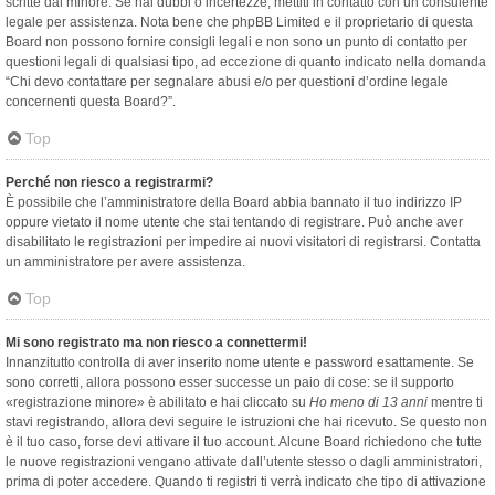
scritte dal minore. Se hai dubbi o incertezze, mettiti in contatto con un consulente
legale per assistenza. Nota bene che phpBB Limited e il proprietario di questa
Board non possono fornire consigli legali e non sono un punto di contatto per
questioni legali di qualsiasi tipo, ad eccezione di quanto indicato nella domanda
“Chi devo contattare per segnalare abusi e/o per questioni d’ordine legale
concernenti questa Board?”.
Top
Perché non riesco a registrarmi?
È possibile che l’amministratore della Board abbia bannato il tuo indirizzo IP
oppure vietato il nome utente che stai tentando di registrare. Può anche aver
disabilitato le registrazioni per impedire ai nuovi visitatori di registrarsi. Contatta
un amministratore per avere assistenza.
Top
Mi sono registrato ma non riesco a connettermi!
Innanzitutto controlla di aver inserito nome utente e password esattamente. Se
sono corretti, allora possono esser successe un paio di cose: se il supporto
«registrazione minore» è abilitato e hai cliccato su
Ho meno di 13 anni
mentre ti
stavi registrando, allora devi seguire le istruzioni che hai ricevuto. Se questo non
è il tuo caso, forse devi attivare il tuo account. Alcune Board richiedono che tutte
le nuove registrazioni vengano attivate dall’utente stesso o dagli amministratori,
prima di poter accedere. Quando ti registri ti verrà indicato che tipo di attivazione