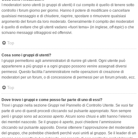
I moderatori sono utenti (o gruppi di utenti) il cui compito è quello di tenere sotto
controllo i forum giorno per giorno. Hanno il potere di modificare o cancellare
qualsiasi messaggio e di chiudere, riaprire, spostare o rimuovere qualsiasi
argomento del forum da loro moderato. Generalmente il compito dei moderatori
è quello di evitare che gli utenti vadano «fuori tema» (in inglese,
off-topic
) o che
scrivano messaggi oltraggiosi ed offensivi.
Top
Cosa sono i gruppi di utenti?
I gruppi permettono agli amministratori di riunire gli utenti. Ogni utente può
appartenere a più gruppi e a ogni gruppo possono venire assegnati diversi
permessi. Questo facilita l’amministratore nelle operazioni di creazione di
moderatori per un forum, o di concessione di permessi per un forum privato, ecc.
Top
Dove trovo i gruppi e come posso far parte di uno di essi?
Trovi i gruppi nella sezione
Gruppi
nel Pannello di Controllo Utente. Se vuoi far
parte di uno di questi procedi cliccando sul pulsante appropriato. Non sempre
però i gruppi sono ad
accesso aperto
. Alcuni sono chiusi e altri hanno l’elenco
dei membri nascosto. Se il gruppo è aperto, puoi chiedere l’ammissione
cliccando sul pulsante apposito. Dovrai ottenere l’approvazione del moderatore
del gruppo, che potrebbe chiederti perché vuoi unirti al gruppo. Se il leader di un