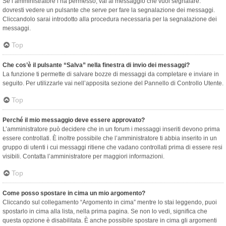
Se l’amministratore l’ha permesso, vai al messaggio che vuoi segnalare:
dovresti vedere un pulsante che serve per fare la segnalazione dei messaggi.
Cliccandolo sarai introdotto alla procedura necessaria per la segnalazione dei
messaggi.
Top
Che cos’è il pulsante “Salva” nella finestra di invio dei messaggi?
La funzione ti permette di salvare bozze di messaggi da completare e inviare in
seguito. Per utilizzarle vai nell’apposita sezione del Pannello di Controllo Utente.
Top
Perché il mio messaggio deve essere approvato?
L’amministratore può decidere che in un forum i messaggi inseriti devono prima
essere controllati. È inoltre possibile che l’amministratore ti abbia inserito in un
gruppo di utenti i cui messaggi ritiene che vadano controllati prima di essere resi
visibili. Contatta l’amministratore per maggiori informazioni.
Top
Come posso spostare in cima un mio argomento?
Cliccando sul collegamento “Argomento in cima” mentre lo stai leggendo, puoi
spostarlo in cima alla lista, nella prima pagina. Se non lo vedi, significa che
questa opzione è disabilitata. È anche possibile spostare in cima gli argomenti