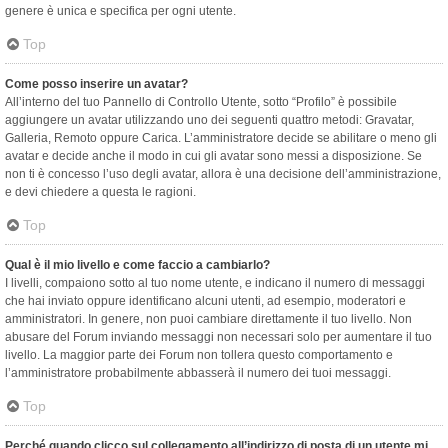
genere è unica e specifica per ogni utente.
Top
Come posso inserire un avatar?
All’interno del tuo Pannello di Controllo Utente, sotto “Profilo” è possibile
aggiungere un avatar utilizzando uno dei seguenti quattro metodi: Gravatar,
Galleria, Remoto oppure Carica. L’amministratore decide se abilitare o meno gli
avatar e decide anche il modo in cui gli avatar sono messi a disposizione. Se
non ti è concesso l’uso degli avatar, allora è una decisione dell’amministrazione,
e devi chiedere a questa le ragioni.
Top
Qual è il mio livello e come faccio a cambiarlo?
I livelli, compaiono sotto al tuo nome utente, e indicano il numero di messaggi
che hai inviato oppure identificano alcuni utenti, ad esempio, moderatori e
amministratori. In genere, non puoi cambiare direttamente il tuo livello. Non
abusare del Forum inviando messaggi non necessari solo per aumentare il tuo
livello. La maggior parte dei Forum non tollera questo comportamento e
l’amministratore probabilmente abbasserà il numero dei tuoi messaggi.
Top
Perché quando clicco sul collegamento all’indirizzo di posta di un utente mi