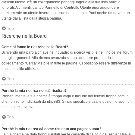
ciascun utente, c’è un collegamento per aggiungerlo alla tua lista amici o
ignorati. Altrimenti, dal tuo Pannello di Controllo Utente puoi aggiungere
direttamente un utente inserendo il suo nome utente. Puoi anche rimuovere un
utente dalla lista dalla stessa pagina.
Top
Ricerche nella Board
Come si fanno le ricerche nella Board?
Scrivendo una parola chiave nel riquadro di ricerca visibile nell’Indice, nei forum
e negli argomenti. Alla ricerca avanzata si può accedere premendo il
collegamento “Cerca” visibile in tutte le pagine. Ci possono essere differenze in
base allo stile utilizzato.
Top
Perché la mia ricerca non dà risultati?
Probabilmente la tua ricerca è troppo vaga e include dei termini troppo comuni
che non sono indicizzati da phpBB3. Sii più specifico e usa le opzioni disponibili
nella ricerca avanzata.
Top
Perché la mia ricerca dà come risultato una pagina vuota?
La tua ricerca ha dato troppi risultati per le capacità di calcolo del server. Usa la