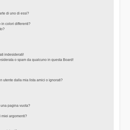
rte di uno di essi?
in colori differenti?
to?
ti indesiderati!
esiderata o spam da qualcuno in questa Board!
tente dalla mia lista amici o ignorati?
?
o una pagina vuota?
i miei argomenti?