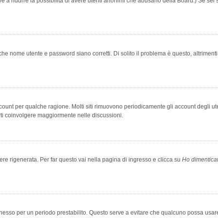
rve a ridurre la possibilità di avere utenti anonimi che abusano della Board.) Se sei s
che nome utente e password siano corretti. Di solito il problema è questo, altriment
account per qualche ragione. Molti siti rimuovono periodicamente gli account degli u
rti coinvolgere maggiormente nelle discussioni.
 rigenerata. Per far questo vai nella pagina di ingresso e clicca su
Ho dimentica
 connesso per un periodo prestabilito. Questo serve a evitare che qualcuno possa us