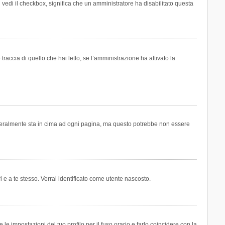
n vedi il checkbox, significa che un amministratore ha disabilitato questa
accia di quello che hai letto, se l’amministrazione ha attivato la
generalmente sta in cima ad ogni pagina, ma questo potrebbe non essere
i e a te stesso. Verrai identificato come utente nascosto.
e impostazioni del tuo profilo per il fuso orario e farlo coincidere con la