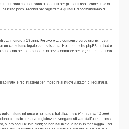
re funzioni che non sono disponibili per gli utenti ospiti come l’uso di
 Ti bastano pochi secondi per registrarti e quindi ti raccomandiamo di
di età inferiore a 13 anni. Per avere tale consenso serve una richiesta
tto con un consulente legale per assistenza. Nota bene che phpBB Limited e
uanto indicato nella domanda “Chi devo contattare per segnalare abusi e/o
ilitato le registrazioni per impedire ai nuovi visitatori di registrarsi.
registrazione minore» è abilitato e hai cliccato su
Ho meno di 13 anni
hiedono che tutte le nuove registrazioni vengano attivate dall’utente stesso
sta, allora segui le istruzioni; se non hai ricevuto nessun messaggio... sei