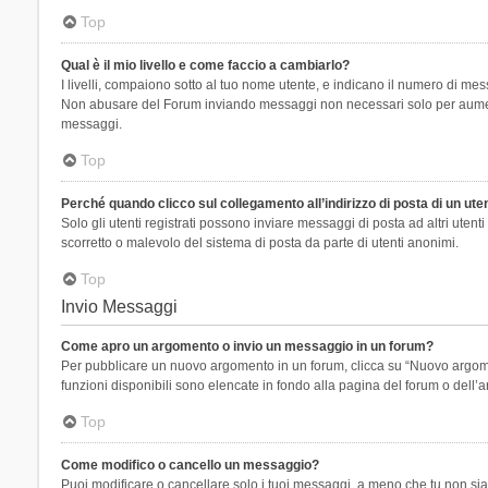
Top
Qual è il mio livello e come faccio a cambiarlo?
I livelli, compaiono sotto al tuo nome utente, e indicano il numero di mes
Non abusare del Forum inviando messaggi non necessari solo per aumenta
messaggi.
Top
Perché quando clicco sul collegamento all’indirizzo di posta di un ut
Solo gli utenti registrati possono inviare messaggi di posta ad altri ute
scorretto o malevolo del sistema di posta da parte di utenti anonimi.
Top
Invio Messaggi
Come apro un argomento o invio un messaggio in un forum?
Per pubblicare un nuovo argomento in un forum, clicca su “Nuovo argoment
funzioni disponibili sono elencate in fondo alla pagina del forum o dell’a
Top
Come modifico o cancello un messaggio?
Puoi modificare o cancellare solo i tuoi messaggi, a meno che tu non s