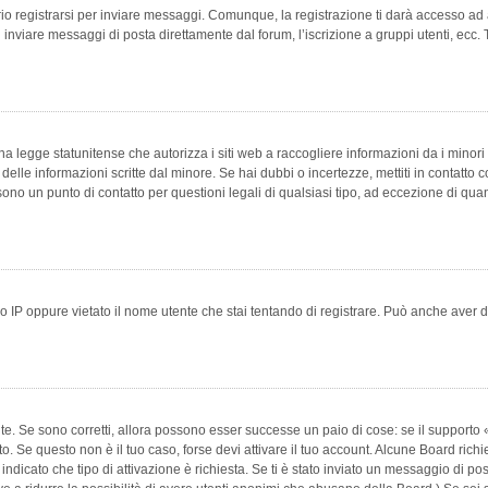
 registrarsi per inviare messaggi. Comunque, la registrazione ti darà accesso ad alt
 inviare messaggi di posta direttamente dal forum, l’iscrizione a gruppi utenti, ecc.
 legge statunitense che autorizza i siti web a raccogliere informazioni da i minori 
e delle informazioni scritte dal minore. Se hai dubbi o incertezze, mettiti in conta
 sono un punto di contatto per questioni legali di qualsiasi tipo, ad eccezione di q
 IP oppure vietato il nome utente che stai tentando di registrare. Può anche aver disab
e. Se sono corretti, allora possono esser successe un paio di cose: se il supporto «
vuto. Se questo non è il tuo caso, forse devi attivare il tuo account. Alcune Board ric
 indicato che tipo di attivazione è richiesta. Se ti è stato inviato un messaggio di po