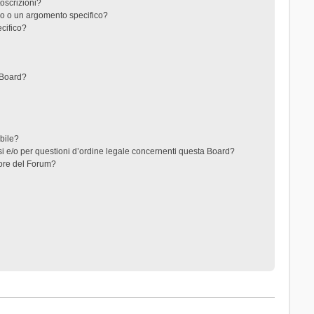
toscrizioni?
o o un argomento specifico?
cifico?
 Board?
ibile?
i e/o per questioni d’ordine legale concernenti questa Board?
ore del Forum?