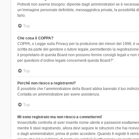
Potresti non averne bisogno: dipende dagli amministratori se è necessario
un’immagine personale definibile, messaggistica privata, la possibilità di
farlo.
Top
Che cosa è COPPA?
COPPA, o Legge sulla Privacy per la protezione dei minori del 1998, è una
scritta da parte del genitore o tutore legale, permettendo la registrazion
il proprietario di questa Board non possono fornire consigli legali e non
per questioni d’ordine legale concernenti questa Board?”.
Top
Perché non riesco a registrarmi?
È possibile che l’amministratore della Board abbia bannato il tuo indirizzo
Contatta un amministratore per avere assistenza.
Top
Mi sono registrato ma non riesco a connettermi!
Innanzitutto controlla di aver inserito nome utente e password esattament
mentre ti stavi registrando, allora devi seguire le istruzioni che hai rice
o dagli amministratori, prima di poter accedere. Quando ti registri ti verrà