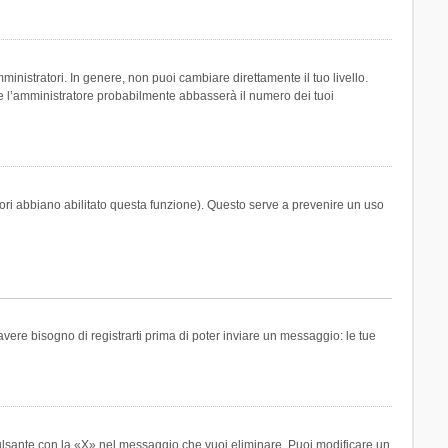
inistratori. In genere, non puoi cambiare direttamente il tuo livello.
 l’amministratore probabilmente abbasserà il numero dei tuoi
tori abbiano abilitato questa funzione). Questo serve a prevenire un uso
ere bisogno di registrarti prima di poter inviare un messaggio: le tue
ulsante con la «X» nel messaggio che vuoi eliminare. Puoi modificare un