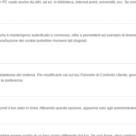
 PC usato anche da altri, ad es. in biblioteca, Internet point, università, ecc. Se no
che ti mantengono autenticato e connesso, oltre a permetterti ad esempio di tenere tr
cellazione dei cookie potrebbe risolvere tali disguidi.
el database del sistema. Per modificarle vai sul tuo Pannello di Controllo Utente; 
 le preferenze.
ndi il tuo stato in linea
. Attivando questa opzione, apparirai solo agli amministrator
be essere quella di un fuso orario differente dal tuo. Se così fosse, devi cambiare l