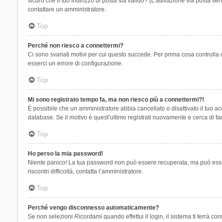
sicuro che il tuo indirizzo di posta sia valido? (L’attivazione via posta se
contattare un amministratore.
Top
Perché non riesco a connettermi?
Ci sono svariati motivi per cui questo succede. Per prima cosa controlla 
esserci un errore di configurazione.
Top
Mi sono registrato tempo fa, ma non riesco più a connettermi?!
È possibile che un amministratore abbia cancellato o disattivato il tuo 
database. Se il motivo è quest’ultimo registrati nuovamente e cerca di fa
Top
Ho perso la mia password!
Niente panico! La tua password non può essere recuperata, ma può essere
riscontri difficoltà, contatta l’amministratore.
Top
Perché vengo disconnesso automaticamente?
Se non selezioni
Ricordami
quando effettui il login, il sistema ti terrà