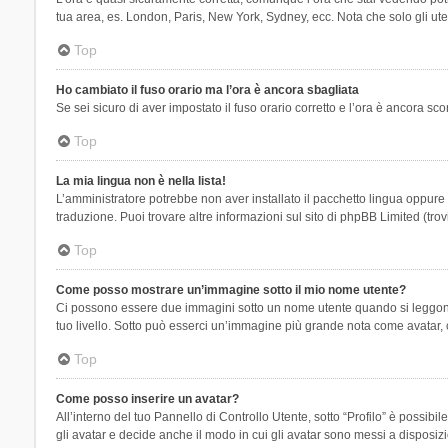
tua area, es. London, Paris, New York, Sydney, ecc. Nota che solo gli uten
Top
Ho cambiato il fuso orario ma l’ora è ancora sbagliata
Se sei sicuro di aver impostato il fuso orario corretto e l’ora è ancora sc
Top
La mia lingua non è nella lista!
L’amministratore potrebbe non aver installato il pacchetto lingua oppure n
traduzione. Puoi trovare altre informazioni sul sito di phpBB Limited (tro
Top
Come posso mostrare un’immagine sotto il mio nome utente?
Ci possono essere due immagini sotto un nome utente quando si leggono i 
tuo livello. Sotto può esserci un’immagine più grande nota come avatar, 
Top
Come posso inserire un avatar?
All’interno del tuo Pannello di Controllo Utente, sotto “Profilo” è possi
gli avatar e decide anche il modo in cui gli avatar sono messi a disposiz