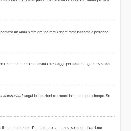
icuro che l’indirizzo di posta che hai usato sia corretto, allora prova a
i contatta un amministratore: potresti essere stato bannato o potrebbe
tenti che non hanno mai inviato messaggi, per ridurre la grandezza del
to la password
, segui le istruzioni e tornerai in linea in poco tempo. Se
are il tuo nome utente. Per rimanere connesso, seleziona l’opzione