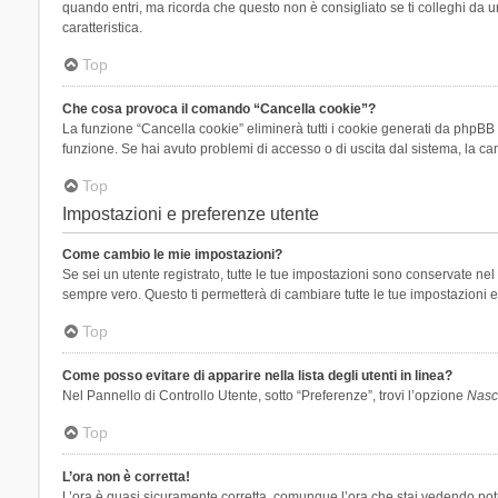
quando entri, ma ricorda che questo non è consigliato se ti colleghi da un
caratteristica.
Top
Che cosa provoca il comando “Cancella cookie”?
La funzione “Cancella cookie” eliminerà tutti i cookie generati da phpBB 
funzione. Se hai avuto problemi di accesso o di uscita dal sistema, la can
Top
Impostazioni e preferenze utente
Come cambio le mie impostazioni?
Se sei un utente registrato, tutte le tue impostazioni sono conservate n
sempre vero. Questo ti permetterà di cambiare tutte le tue impostazioni e
Top
Come posso evitare di apparire nella lista degli utenti in linea?
Nel Pannello di Controllo Utente, sotto “Preferenze”, trovi l’opzione
Nasco
Top
L’ora non è corretta!
L’ora è quasi sicuramente corretta, comunque l’ora che stai vedendo potreb