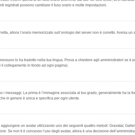
ti registrati possono cambiare il fuso orario e molte impostazioni.
orretta, allora l’orario memorizzato sull’orologio del server non è corretto. Avvisa u
essuno lo ha tradotto nella tua lingua. Prova a chiedere agli amministratori se è po
vi il collegamento in fondo ad ogni pagina).
messaggi. La prima è l’immagine associata al tuo grado, generalmente ha la forma di
che in genere è unica e specifica per ogni utente.
bile aggiungere un avatar utilizzando uno dei seguenti quattro metodi: Gravatar, Gal
ione. Se non ti è concesso l’uso degli avatar, allora è una decisione dell’amministra