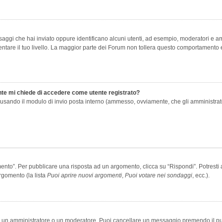
saggi che hai inviato oppure identificano alcuni utenti, ad esempio, moderatori e amm
re il tuo livello. La maggior parte dei Forum non tollera questo comportamento e
ente mi chiede di accedere come utente registrato?
nti usando il modulo di invio posta interno (ammesso, ovviamente, che gli amministra
o”. Per pubblicare una risposta ad un argomento, clicca su “Rispondi”. Potresti av
rgomento (la lista
Puoi aprire nuovi argomenti
,
Puoi votare nei sondaggi
, ecc.).
ia un amministratore o un moderatore. Puoi cancellare un messaggio premendo il p