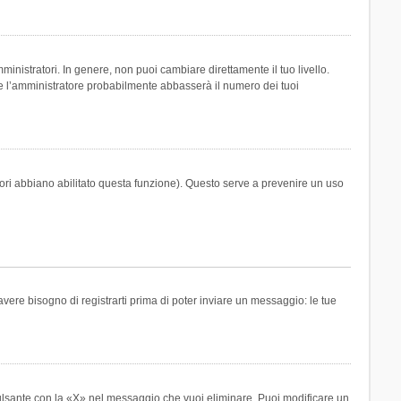
inistratori. In genere, non puoi cambiare direttamente il tuo livello.
 l’amministratore probabilmente abbasserà il numero dei tuoi
tori abbiano abilitato questa funzione). Questo serve a prevenire un uso
ere bisogno di registrarti prima di poter inviare un messaggio: le tue
ulsante con la «X» nel messaggio che vuoi eliminare. Puoi modificare un