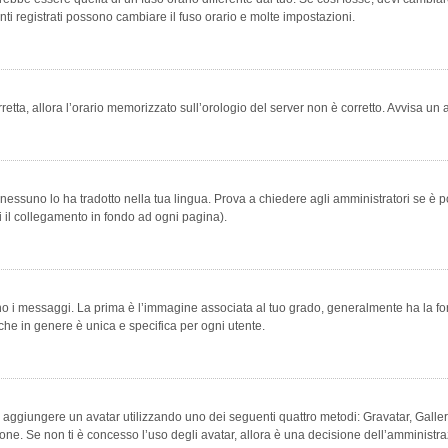
ti registrati possono cambiare il fuso orario e molte impostazioni.
orretta, allora l’orario memorizzato sull’orologio del server non è corretto. Avvisa u
essuno lo ha tradotto nella tua lingua. Prova a chiedere agli amministratori se è po
vi il collegamento in fondo ad ogni pagina).
messaggi. La prima è l’immagine associata al tuo grado, generalmente ha la forma di
che in genere è unica e specifica per ogni utente.
bile aggiungere un avatar utilizzando uno dei seguenti quattro metodi: Gravatar, Gal
ione. Se non ti è concesso l’uso degli avatar, allora è una decisione dell’amministra