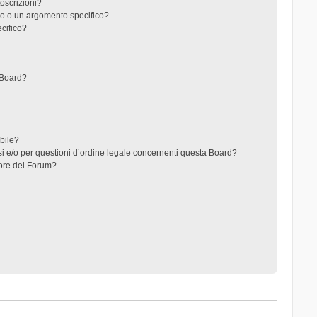
toscrizioni?
o o un argomento specifico?
cifico?
 Board?
ibile?
i e/o per questioni d’ordine legale concernenti questa Board?
ore del Forum?