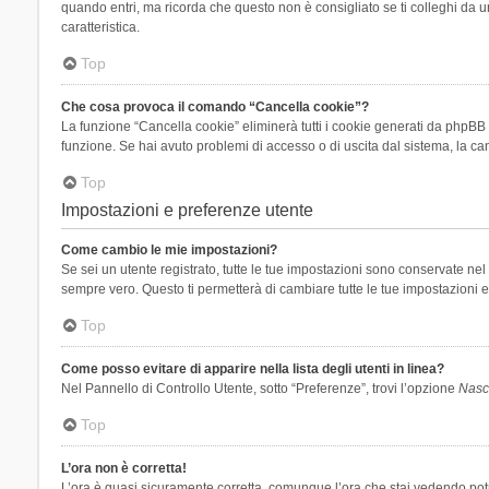
quando entri, ma ricorda che questo non è consigliato se ti colleghi da un
caratteristica.
Top
Che cosa provoca il comando “Cancella cookie”?
La funzione “Cancella cookie” eliminerà tutti i cookie generati da phpBB 
funzione. Se hai avuto problemi di accesso o di uscita dal sistema, la can
Top
Impostazioni e preferenze utente
Come cambio le mie impostazioni?
Se sei un utente registrato, tutte le tue impostazioni sono conservate n
sempre vero. Questo ti permetterà di cambiare tutte le tue impostazioni e
Top
Come posso evitare di apparire nella lista degli utenti in linea?
Nel Pannello di Controllo Utente, sotto “Preferenze”, trovi l’opzione
Nasco
Top
L’ora non è corretta!
L’ora è quasi sicuramente corretta, comunque l’ora che stai vedendo potreb