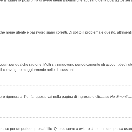
rve a ridurre la possibilità di avere utenti anonimi che abusano della Board.) Se sei s
che nome utente e password siano corretti. Di solito il problema è questo, altriment
account per qualche ragione. Molti siti rimuovono periodicamente gli account degli u
rti coinvolgere maggiormente nelle discussioni.
 rigenerata. Per far questo vai nella pagina di ingresso e clicca su
Ho dimentica
 connesso per un periodo prestabilito. Questo serve a evitare che qualcuno possa us