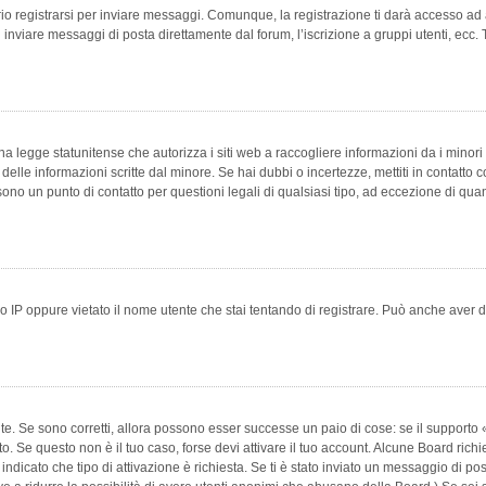
 registrarsi per inviare messaggi. Comunque, la registrazione ti darà accesso ad alt
 inviare messaggi di posta direttamente dal forum, l’iscrizione a gruppi utenti, ecc.
 legge statunitense che autorizza i siti web a raccogliere informazioni da i minori 
e delle informazioni scritte dal minore. Se hai dubbi o incertezze, mettiti in conta
 sono un punto di contatto per questioni legali di qualsiasi tipo, ad eccezione di q
 IP oppure vietato il nome utente che stai tentando di registrare. Può anche aver disab
e. Se sono corretti, allora possono esser successe un paio di cose: se il supporto «
vuto. Se questo non è il tuo caso, forse devi attivare il tuo account. Alcune Board ric
 indicato che tipo di attivazione è richiesta. Se ti è stato inviato un messaggio di po