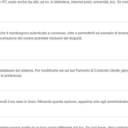
 PC usato anche da altri, ad es. in biblioteca, Internet point, università, ecc. Se no
che ti mantengono autenticato e connesso, oltre a permetterti ad esempio di tenere tr
cellazione dei cookie potrebbe risolvere tali disguidi.
el database del sistema. Per modificarle vai sul tuo Pannello di Controllo Utente; 
 le preferenze.
ndi il tuo stato in linea
. Attivando questa opzione, apparirai solo agli amministrator
be essere quella di un fuso orario differente dal tuo. Se così fosse, devi cambiare l