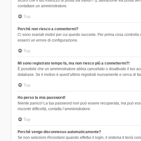
sicuro che il tuo indirizzo di posta sia valido? (L’attivazione via posta se
contattare un amministratore.
Top
Perché non riesco a connettermi?
Ci sono svariati motivi per cui questo succede. Per prima cosa controlla 
esserci un errore di configurazione.
Top
Mi sono registrato tempo fa, ma non riesco più a connettermi?!
È possibile che un amministratore abbia cancellato o disattivato il tuo 
database. Se il motivo è quest’ultimo registrati nuovamente e cerca di fa
Top
Ho perso la mia password!
Niente panico! La tua password non può essere recuperata, ma può essere
riscontri difficoltà, contatta l’amministratore.
Top
Perché vengo disconnesso automaticamente?
Se non selezioni
Ricordami
quando effettui il login, il sistema ti terrà