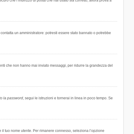
icuro che l’indirizzo di posta che hai usato sia corretto, allora prova a
i contatta un amministratore: potresti essere stato bannato o potrebbe
tenti che non hanno mai inviato messaggi, per ridurre la grandezza del
to la password
, segui le istruzioni e tornerai in linea in poco tempo. Se
are il tuo nome utente. Per rimanere connesso, seleziona l’opzione