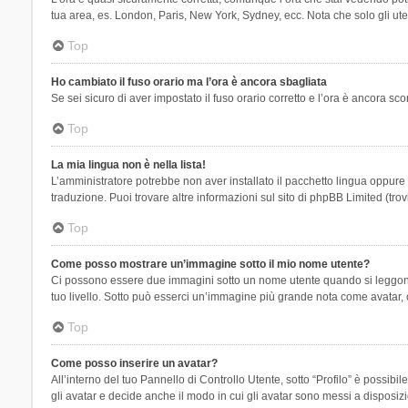
tua area, es. London, Paris, New York, Sydney, ecc. Nota che solo gli uten
Top
Ho cambiato il fuso orario ma l’ora è ancora sbagliata
Se sei sicuro di aver impostato il fuso orario corretto e l’ora è ancora sc
Top
La mia lingua non è nella lista!
L’amministratore potrebbe non aver installato il pacchetto lingua oppure n
traduzione. Puoi trovare altre informazioni sul sito di phpBB Limited (tro
Top
Come posso mostrare un’immagine sotto il mio nome utente?
Ci possono essere due immagini sotto un nome utente quando si leggono i 
tuo livello. Sotto può esserci un’immagine più grande nota come avatar, 
Top
Come posso inserire un avatar?
All’interno del tuo Pannello di Controllo Utente, sotto “Profilo” è possi
gli avatar e decide anche il modo in cui gli avatar sono messi a disposiz