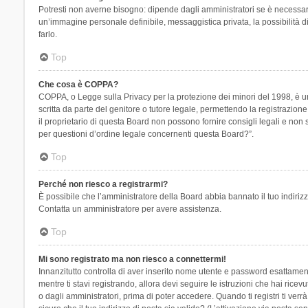
Potresti non averne bisogno: dipende dagli amministratori se è necessario
un’immagine personale definibile, messaggistica privata, la possibilità di
farlo.
Top
Che cosa è COPPA?
COPPA, o Legge sulla Privacy per la protezione dei minori del 1998, è una
scritta da parte del genitore o tutore legale, permettendo la registrazion
il proprietario di questa Board non possono fornire consigli legali e non
per questioni d’ordine legale concernenti questa Board?”.
Top
Perché non riesco a registrarmi?
È possibile che l’amministratore della Board abbia bannato il tuo indirizzo
Contatta un amministratore per avere assistenza.
Top
Mi sono registrato ma non riesco a connettermi!
Innanzitutto controlla di aver inserito nome utente e password esattament
mentre ti stavi registrando, allora devi seguire le istruzioni che hai rice
o dagli amministratori, prima di poter accedere. Quando ti registri ti verrà