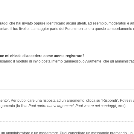
saggi che hai inviato oppure identificano alcuni utenti, ad esempio, moderatori e amm
re il tuo livello. La maggior parte dei Forum non tollera questo comportamento e
ente mi chiede di accedere come utente registrato?
nti usando il modulo di invio posta interno (ammesso, ovviamente, che gli amministra
o”. Per pubblicare una risposta ad un argomento, clicca su “Rispondi”. Potresti av
rgomento (la lista
Puoi aprire nuovi argomenti
,
Puoi votare nei sondaggi
, ecc.).
ia un amministratore o un moderatore. Puoi cancellare un messaggio premendo il p