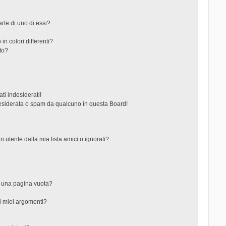
rte di uno di essi?
in colori differenti?
to?
ti indesiderati!
esiderata o spam da qualcuno in questa Board!
tente dalla mia lista amici o ignorati?
?
o una pagina vuota?
i miei argomenti?