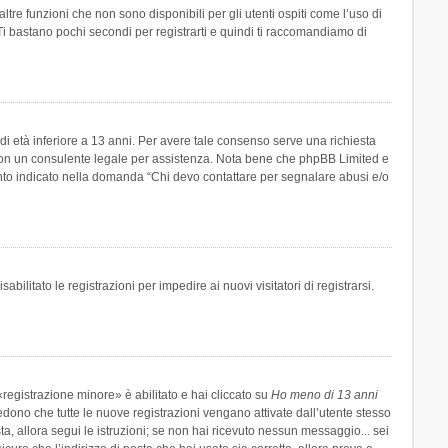
re funzioni che non sono disponibili per gli utenti ospiti come l’uso di
 Ti bastano pochi secondi per registrarti e quindi ti raccomandiamo di
di età inferiore a 13 anni. Per avere tale consenso serve una richiesta
tto con un consulente legale per assistenza. Nota bene che phpBB Limited e
uanto indicato nella domanda “Chi devo contattare per segnalare abusi e/o
ilitato le registrazioni per impedire ai nuovi visitatori di registrarsi.
registrazione minore» è abilitato e hai cliccato su
Ho meno di 13 anni
hiedono che tutte le nuove registrazioni vengano attivate dall’utente stesso
sta, allora segui le istruzioni; se non hai ricevuto nessun messaggio... sei