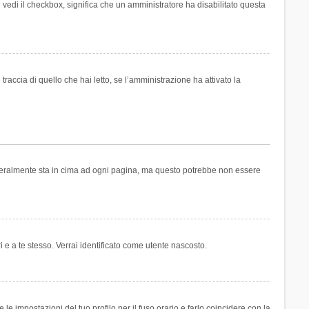
n vedi il checkbox, significa che un amministratore ha disabilitato questa
accia di quello che hai letto, se l’amministrazione ha attivato la
generalmente sta in cima ad ogni pagina, ma questo potrebbe non essere
i e a te stesso. Verrai identificato come utente nascosto.
e impostazioni del tuo profilo per il fuso orario e farlo coincidere con la