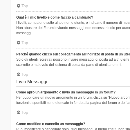
Top
Qual è il mio livello e come faccio a cambiarlo?
I livelli, compaiono sotto al tuo nome utente, e indicano il numero di mes
Non abusare del Forum inviando messaggi non necessari solo per aumenta
messaggi.
Top
Perché quando clicco sul collegamento all’indirizzo di posta di un ut
Solo gli utenti registrati possono inviare messaggi di posta ad altri ute
scorretto o malevolo del sistema di posta da parte di utenti anonimi.
Top
Invio Messaggi
Come apro un argomento o invio un messaggio in un forum?
Per pubblicare un nuovo argomento in un forum, clicca su “Nuovo argoment
funzioni disponibili sono elencate in fondo alla pagina del forum o dell’a
Top
Come modifico o cancello un messaggio?
Puoi modificare o cancellare solo i tuoi messaggi, a meno che tu non s