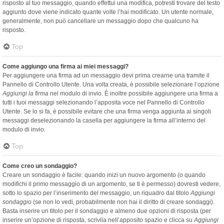
risposto al tuo messaggio, quando effettui una modifica, potresti trovare del testo
aggiunto dove viene indicato quante volte l’hai modificato. Un utente normale,
generalmente, non può cancellare un messaggio dopo che qualcuno ha
risposto.
Top
Come aggiungo una firma ai miei messaggi?
Per aggiungere una firma ad un messaggio devi prima crearne una tramite il
Pannello di Controllo Utente. Una volta creata, è possibile selezionare l’opzione
Aggiungi la firma
nel modulo di invio. È inoltre possibile aggiungere una firma a
tutti i tuoi messaggi selezionando l’apposita voce nel Pannello di Controllo
Utente. Se lo si fa, è possibile evitare che una firma venga aggiunta ai singoli
messaggi deselezionando la casella per aggiungere la firma all’interno del
modulo di invio.
Top
Come creo un sondaggio?
Creare un sondaggio è facile: quando inizi un nuovo argomento (o quando
modifichi il primo messaggio di un argomento, se ti è permesso) dovresti vedere,
sotto lo spazio per l’inserimento del messaggio, un riquadro dal titolo
Aggiungi
sondaggio
(se non lo vedi, probabilmente non hai il diritto di creare sondaggi).
Basta inserire un titolo per il sondaggio e almeno due opzioni di risposta (per
inserire un’opzione di risposta, scrivila nell’apposito spazio e clicca su
Aggiungi