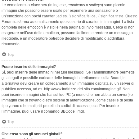
Le «emoticon» o «faccine» (in inglese,
emoticons
o
smileys
) sono piccole
immagini che possono essere usate per esprimere una sensazione o
un’emozione con pochi caratteri; ad es. :) significa felice, :( significa triste. Questo
Forum trasforma automaticamente queste serie di caratteri in immagini. La lista
completa delle emoticon è visibile nella pagina di invio messaggi. Cerca di non
esagerare nell’uso delle emoticon, possono facilmente rendere un messaggio
illeggibile, e un moderatore potrebbe decidere di modificarlo o addirittura
rimuoverlo.
Top
Posso inserire delle immagini?
Sì, puoi inserire delle immagini nei tuoi messaggi. Se l’amministratore permette
gli allegati è possibile caricare delle immagini direttamente sulla Board; in
alternativa devi creare un collegamento a un’immagine ospitata su un server di
pubblico accesso, ad es. http://www.indirizzo-del-sito.com/immagine.gif. Non
puoi inserire immagini che hai sul tuo PC (a meno che non abbia un server!) o
immagini che si trovano dietro sistemi di autenticazione, come caselle di posta
tipo yahoo o hotmail, siti protetti da codici di accesso, ecc. Per inserire
l’immagine, puoi usare il comando BBCode [img].
Top
Che cosa sono gli annunci globali?