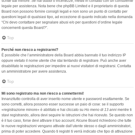
scritte dal minore. Se hai dubbi o incertezze, mettiti in contatto con un consulente
legale per assistenza. Nota bene che phpBB Limited e il proprietario di questa
Board non possono fornire consigli legali e non sono un punto di contatto per
questioni legali di qualsiasi tipo, ad eccezione di quanto indicato nella domanda
“Chi devo contattare per segnalare abusi e/o per questioni d’ordine legale
concernenti questa Board?”.
Top
Perché non riesco a registrarmi?
È possibile che l’amministratore della Board abbia bannato il tuo indirizzo IP
oppure vietato il nome utente che stai tentando di registrare. Può anche aver
disabilitato le registrazioni per impedire ai nuovi visitatori di registrarsi. Contatta
un amministratore per avere assistenza.
Top
Mi sono registrato ma non riesco a connettermi!
Innanzitutto controlla di aver inserito nome utente e password esattamente. Se
sono corretti, allora possono esser successe un paio di cose: se il supporto
«registrazione minore» è abilitato e hai cliccato su
Ho meno di 13 anni
mentre ti
stavi registrando, allora devi seguire le istruzioni che hai ricevuto. Se questo non
è il tuo caso, forse devi attivare il tuo account. Alcune Board richiedono che tutte
le nuove registrazioni vengano attivate dall’utente stesso o dagli amministratori,
prima di poter accedere. Quando ti registri ti verrà indicato che tipo di attivazione