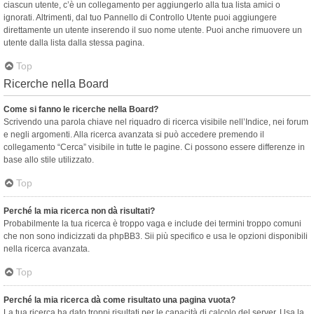
ciascun utente, c’è un collegamento per aggiungerlo alla tua lista amici o
ignorati. Altrimenti, dal tuo Pannello di Controllo Utente puoi aggiungere
direttamente un utente inserendo il suo nome utente. Puoi anche rimuovere un
utente dalla lista dalla stessa pagina.
Top
Ricerche nella Board
Come si fanno le ricerche nella Board?
Scrivendo una parola chiave nel riquadro di ricerca visibile nell’Indice, nei forum
e negli argomenti. Alla ricerca avanzata si può accedere premendo il
collegamento “Cerca” visibile in tutte le pagine. Ci possono essere differenze in
base allo stile utilizzato.
Top
Perché la mia ricerca non dà risultati?
Probabilmente la tua ricerca è troppo vaga e include dei termini troppo comuni
che non sono indicizzati da phpBB3. Sii più specifico e usa le opzioni disponibili
nella ricerca avanzata.
Top
Perché la mia ricerca dà come risultato una pagina vuota?
La tua ricerca ha dato troppi risultati per le capacità di calcolo del server. Usa la