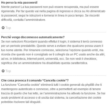
Ho perso la mia password!
Niente panico! La tua password non può essere recuperata, ma può essere
rigenerata. Per far questo vai nella pagina di ingresso e clicca su
Ho dimenticato
la password
, segui le istruzioni e tornerai in linea in poco tempo. Se riscontri
difficoltà, contatta l’amministratore.
Top
Perché vengo disconnesso automaticamente?
Se non selezioni
Ricordami
quando effettui il login, il sistema ti terrà connesso
per un periodo prestabilito. Questo serve a evitare che qualcuno possa usare il
tuo nome utente. Per rimanere connesso, seleziona l’opzione quando entri, ma
ricorda che questo non è consigliato se ti colleghi da un PC usato anche da altri,
ad es. in biblioteca, Internet point, università, ecc. Se non vedi il checkbox,
significa che un amministratore ha disabilitato questa caratteristica.
Top
Che cosa provoca il comando “Cancella cookie”?
La funzione “Cancella cookie” eliminerà tutti i cookie generati da phpBB che ti
mantengono autenticato e connesso, oltre a permetterti ad esempio di tenere
traccia di quello che hai letto, se l’amministrazione ha attivato la funzione. Se hai
avuto problemi di accesso o di uscita dal sistema, la cancellazione dei cookie
potrebbe risolvere tali disguidi.