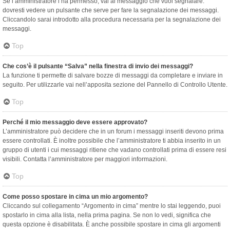
Se l’amministratore l’ha permesso, vai al messaggio che vuoi segnalare:
dovresti vedere un pulsante che serve per fare la segnalazione dei messaggi.
Cliccandolo sarai introdotto alla procedura necessaria per la segnalazione dei
messaggi.
Top
Che cos’è il pulsante “Salva” nella finestra di invio dei messaggi?
La funzione ti permette di salvare bozze di messaggi da completare e inviare in
seguito. Per utilizzarle vai nell’apposita sezione del Pannello di Controllo Utente.
Top
Perché il mio messaggio deve essere approvato?
L’amministratore può decidere che in un forum i messaggi inseriti devono prima
essere controllati. È inoltre possibile che l’amministratore ti abbia inserito in un
gruppo di utenti i cui messaggi ritiene che vadano controllati prima di essere resi
visibili. Contatta l’amministratore per maggiori informazioni.
Top
Come posso spostare in cima un mio argomento?
Cliccando sul collegamento “Argomento in cima” mentre lo stai leggendo, puoi
spostarlo in cima alla lista, nella prima pagina. Se non lo vedi, significa che
questa opzione è disabilitata. È anche possibile spostare in cima gli argomenti