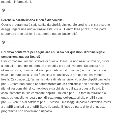
maggiori informazioni.
Top
Perché la caratteristica X non è disponibile?
Questo programma è stato scritto da phpBB Limited. Se credi che ci sia bisogno
di aggiungere una nuova funzionalità, visita il
Centro Idee phpBB
, dove potrai
supportare idee esistenti o suggerire nuove funzionalità.
Top
Chi devo contattare per segnalare abusi e/o per questioni d’ordine legale
concernenti questa Board?
Devi contattare l’amministratore di questa Board. Se non riesci a trovarlo, prova
a contattare uno dei moderatori e chiedi a chi puoi rivolgerti. Se ancora non
ottieni risposta, puoi contattare il proprietario del dominio (fai una ricerca con
whois
) oppure, se la Board è ospitata da un servizio gratuito (ad es. yahoo,
free.fr, f2s.com, ecc.), l’amministratore di tale servizio. Nota che phpBB Limited e
phpBB Store non hanno
assolutamente alcun controllo
e non possono essere
ritenuti responsabili di come, dove e da chi viene utilizzata questa Board. È
assolutamente inutile contattare phpBB Limited o phpBB Store in relazione a
qualsiasi questione legale
non direttamente collegata
al sito phpBB.com,
phpBB-Store.it o al software phpBB stesso. I messaggi di posta elettronica inviati
a phpBB Limited o a phpBB Store riguardanti l’uso da parte di terzi di questo
programma non riceveranno risposta.