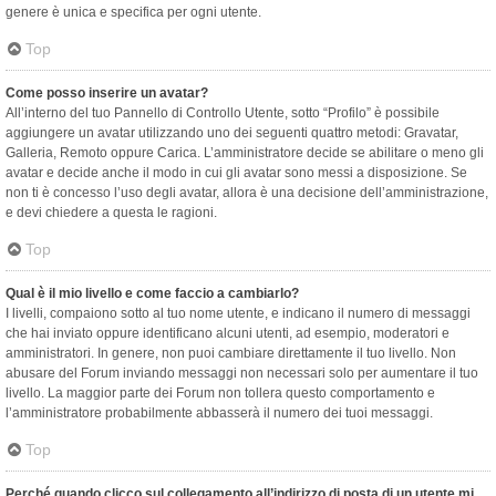
genere è unica e specifica per ogni utente.
Top
Come posso inserire un avatar?
All’interno del tuo Pannello di Controllo Utente, sotto “Profilo” è possibile
aggiungere un avatar utilizzando uno dei seguenti quattro metodi: Gravatar,
Galleria, Remoto oppure Carica. L’amministratore decide se abilitare o meno gli
avatar e decide anche il modo in cui gli avatar sono messi a disposizione. Se
non ti è concesso l’uso degli avatar, allora è una decisione dell’amministrazione,
e devi chiedere a questa le ragioni.
Top
Qual è il mio livello e come faccio a cambiarlo?
I livelli, compaiono sotto al tuo nome utente, e indicano il numero di messaggi
che hai inviato oppure identificano alcuni utenti, ad esempio, moderatori e
amministratori. In genere, non puoi cambiare direttamente il tuo livello. Non
abusare del Forum inviando messaggi non necessari solo per aumentare il tuo
livello. La maggior parte dei Forum non tollera questo comportamento e
l’amministratore probabilmente abbasserà il numero dei tuoi messaggi.
Top
Perché quando clicco sul collegamento all’indirizzo di posta di un utente mi