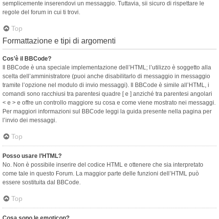
semplicemente inserendovi un messaggio. Tuttavia, sii sicuro di rispettare le
regole del forum in cui ti trovi.
Top
Formattazione e tipi di argomenti
Cos’è il BBCode?
Il BBCode è una speciale implementazione dell’HTML; l’utilizzo è soggetto alla
scelta dell’amministratore (puoi anche disabilitarlo di messaggio in messaggio
tramite l’opzione nel modulo di invio messaggi). Il BBCode è simile all’HTML, i
comandi sono racchiusi tra parentesi quadre [ e ] anziché tra parentesi angolari
< e > e offre un controllo maggiore su cosa e come viene mostrato nei messaggi.
Per maggiori informazioni sul BBCode leggi la guida presente nella pagina per
l’invio dei messaggi.
Top
Posso usare l’HTML?
No. Non è possibile inserire del codice HTML e ottenere che sia interpretato
come tale in questo Forum. La maggior parte delle funzioni dell’HTML può
essere sostituita dal BBCode.
Top
Cosa sono le emoticon?