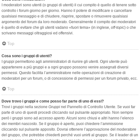
I moderatori sono utenti (o gruppi di utenti) il cui compito è quello di tenere sotto
controllo i forum giorno per giorno. Hanno il potere di modificare o cancellare
qualsiasi messaggio e di chiudere, riaprire, spostare o rimuovere qualsiasi
argomento del forum da loro moderato. Generalmente il compito dei moderatori
è quello di evitare che gli utenti vadano «fuori tema» (in inglese,
off-topic
) o che
scrivano messaggi oltraggiosi ed offensivi.
Top
Cosa sono i gruppi di utenti?
I gruppi permettono agli amministratori di riunire gli utenti. Ogni utente può
appartenere a più gruppi e a ogni gruppo possono venire assegnati diversi
permessi. Questo facilita l’amministratore nelle operazioni di creazione di
moderatori per un forum, o di concessione di permessi per un forum privato, ecc.
Top
Dove trovo i gruppi e come posso far parte di uno di essi?
Trovi i gruppi nella sezione
Gruppi
nel Pannello di Controllo Utente. Se vuoi far
parte di uno di questi procedi cliccando sul pulsante appropriato. Non sempre
però i gruppi sono ad
accesso aperto
. Alcuni sono chiusi e altri hanno l’elenco
dei membri nascosto. Se il gruppo è aperto, puoi chiedere l’ammissione
cliccando sul pulsante apposito. Dovrai ottenere l’approvazione del moderatore
del gruppo, che potrebbe chiederti perché vuoi unirti al gruppo. Se il leader di un