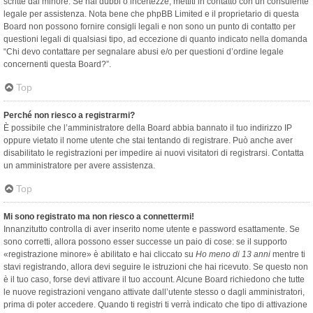
scritte dal minore. Se hai dubbi o incertezze, mettiti in contatto con un consulente
legale per assistenza. Nota bene che phpBB Limited e il proprietario di questa
Board non possono fornire consigli legali e non sono un punto di contatto per
questioni legali di qualsiasi tipo, ad eccezione di quanto indicato nella domanda
“Chi devo contattare per segnalare abusi e/o per questioni d’ordine legale
concernenti questa Board?”.
Top
Perché non riesco a registrarmi?
È possibile che l’amministratore della Board abbia bannato il tuo indirizzo IP
oppure vietato il nome utente che stai tentando di registrare. Può anche aver
disabilitato le registrazioni per impedire ai nuovi visitatori di registrarsi. Contatta
un amministratore per avere assistenza.
Top
Mi sono registrato ma non riesco a connettermi!
Innanzitutto controlla di aver inserito nome utente e password esattamente. Se
sono corretti, allora possono esser successe un paio di cose: se il supporto
«registrazione minore» è abilitato e hai cliccato su
Ho meno di 13 anni
mentre ti
stavi registrando, allora devi seguire le istruzioni che hai ricevuto. Se questo non
è il tuo caso, forse devi attivare il tuo account. Alcune Board richiedono che tutte
le nuove registrazioni vengano attivate dall’utente stesso o dagli amministratori,
prima di poter accedere. Quando ti registri ti verrà indicato che tipo di attivazione