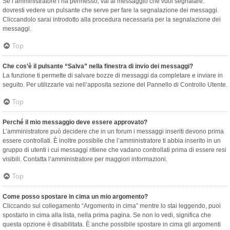
Se l’amministratore l’ha permesso, vai al messaggio che vuoi segnalare:
dovresti vedere un pulsante che serve per fare la segnalazione dei messaggi.
Cliccandolo sarai introdotto alla procedura necessaria per la segnalazione dei
messaggi.
Top
Che cos’è il pulsante “Salva” nella finestra di invio dei messaggi?
La funzione ti permette di salvare bozze di messaggi da completare e inviare in
seguito. Per utilizzarle vai nell’apposita sezione del Pannello di Controllo Utente.
Top
Perché il mio messaggio deve essere approvato?
L’amministratore può decidere che in un forum i messaggi inseriti devono prima
essere controllati. È inoltre possibile che l’amministratore ti abbia inserito in un
gruppo di utenti i cui messaggi ritiene che vadano controllati prima di essere resi
visibili. Contatta l’amministratore per maggiori informazioni.
Top
Come posso spostare in cima un mio argomento?
Cliccando sul collegamento “Argomento in cima” mentre lo stai leggendo, puoi
spostarlo in cima alla lista, nella prima pagina. Se non lo vedi, significa che
questa opzione è disabilitata. È anche possibile spostare in cima gli argomenti