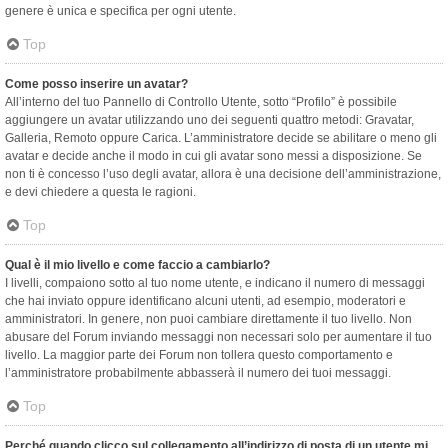
genere è unica e specifica per ogni utente.
Top
Come posso inserire un avatar?
All’interno del tuo Pannello di Controllo Utente, sotto “Profilo” è possibile
aggiungere un avatar utilizzando uno dei seguenti quattro metodi: Gravatar,
Galleria, Remoto oppure Carica. L’amministratore decide se abilitare o meno gli
avatar e decide anche il modo in cui gli avatar sono messi a disposizione. Se
non ti è concesso l’uso degli avatar, allora è una decisione dell’amministrazione,
e devi chiedere a questa le ragioni.
Top
Qual è il mio livello e come faccio a cambiarlo?
I livelli, compaiono sotto al tuo nome utente, e indicano il numero di messaggi
che hai inviato oppure identificano alcuni utenti, ad esempio, moderatori e
amministratori. In genere, non puoi cambiare direttamente il tuo livello. Non
abusare del Forum inviando messaggi non necessari solo per aumentare il tuo
livello. La maggior parte dei Forum non tollera questo comportamento e
l’amministratore probabilmente abbasserà il numero dei tuoi messaggi.
Top
Perché quando clicco sul collegamento all’indirizzo di posta di un utente mi