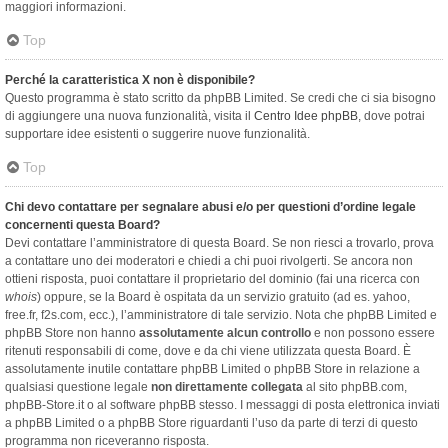
maggiori informazioni.
Top
Perché la caratteristica X non è disponibile?
Questo programma è stato scritto da phpBB Limited. Se credi che ci sia bisogno
di aggiungere una nuova funzionalità, visita il
Centro Idee phpBB
, dove potrai
supportare idee esistenti o suggerire nuove funzionalità.
Top
Chi devo contattare per segnalare abusi e/o per questioni d’ordine legale
concernenti questa Board?
Devi contattare l’amministratore di questa Board. Se non riesci a trovarlo, prova
a contattare uno dei moderatori e chiedi a chi puoi rivolgerti. Se ancora non
ottieni risposta, puoi contattare il proprietario del dominio (fai una ricerca con
whois
) oppure, se la Board è ospitata da un servizio gratuito (ad es. yahoo,
free.fr, f2s.com, ecc.), l’amministratore di tale servizio. Nota che phpBB Limited e
phpBB Store non hanno
assolutamente alcun controllo
e non possono essere
ritenuti responsabili di come, dove e da chi viene utilizzata questa Board. È
assolutamente inutile contattare phpBB Limited o phpBB Store in relazione a
qualsiasi questione legale
non direttamente collegata
al sito phpBB.com,
phpBB-Store.it o al software phpBB stesso. I messaggi di posta elettronica inviati
a phpBB Limited o a phpBB Store riguardanti l’uso da parte di terzi di questo
programma non riceveranno risposta.