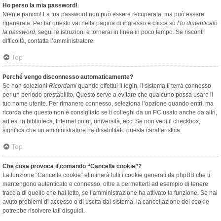
Ho perso la mia password!
Niente panico! La tua password non può essere recuperata, ma può essere
rigenerata. Per far questo vai nella pagina di ingresso e clicca su
Ho dimenticato
la password
, segui le istruzioni e tornerai in linea in poco tempo. Se riscontri
difficoltà, contatta l’amministratore.
Top
Perché vengo disconnesso automaticamente?
Se non selezioni
Ricordami
quando effettui il login, il sistema ti terrà connesso
per un periodo prestabilito. Questo serve a evitare che qualcuno possa usare il
tuo nome utente. Per rimanere connesso, seleziona l’opzione quando entri, ma
ricorda che questo non è consigliato se ti colleghi da un PC usato anche da altri,
ad es. in biblioteca, Internet point, università, ecc. Se non vedi il checkbox,
significa che un amministratore ha disabilitato questa caratteristica.
Top
Che cosa provoca il comando “Cancella cookie”?
La funzione “Cancella cookie” eliminerà tutti i cookie generati da phpBB che ti
mantengono autenticato e connesso, oltre a permetterti ad esempio di tenere
traccia di quello che hai letto, se l’amministrazione ha attivato la funzione. Se hai
avuto problemi di accesso o di uscita dal sistema, la cancellazione dei cookie
potrebbe risolvere tali disguidi.