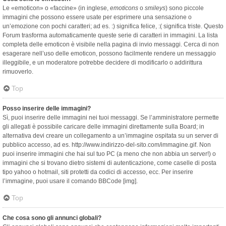
Le «emoticon» o «faccine» (in inglese,
emoticons
o
smileys
) sono piccole
immagini che possono essere usate per esprimere una sensazione o
un’emozione con pochi caratteri; ad es. :) significa felice, :( significa triste. Questo
Forum trasforma automaticamente queste serie di caratteri in immagini. La lista
completa delle emoticon è visibile nella pagina di invio messaggi. Cerca di non
esagerare nell’uso delle emoticon, possono facilmente rendere un messaggio
illeggibile, e un moderatore potrebbe decidere di modificarlo o addirittura
rimuoverlo.
Top
Posso inserire delle immagini?
Sì, puoi inserire delle immagini nei tuoi messaggi. Se l’amministratore permette
gli allegati è possibile caricare delle immagini direttamente sulla Board; in
alternativa devi creare un collegamento a un’immagine ospitata su un server di
pubblico accesso, ad es. http://www.indirizzo-del-sito.com/immagine.gif. Non
puoi inserire immagini che hai sul tuo PC (a meno che non abbia un server!) o
immagini che si trovano dietro sistemi di autenticazione, come caselle di posta
tipo yahoo o hotmail, siti protetti da codici di accesso, ecc. Per inserire
l’immagine, puoi usare il comando BBCode [img].
Top
Che cosa sono gli annunci globali?