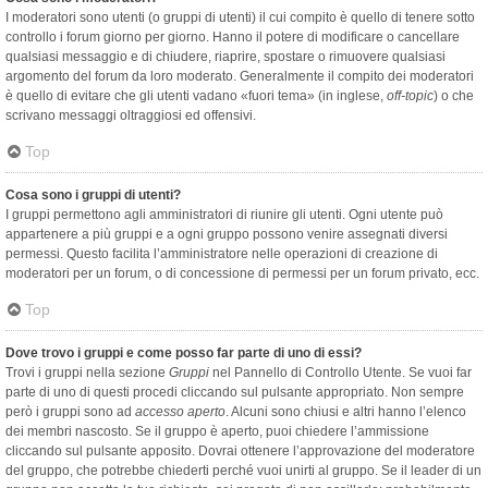
I moderatori sono utenti (o gruppi di utenti) il cui compito è quello di tenere sotto
controllo i forum giorno per giorno. Hanno il potere di modificare o cancellare
qualsiasi messaggio e di chiudere, riaprire, spostare o rimuovere qualsiasi
argomento del forum da loro moderato. Generalmente il compito dei moderatori
è quello di evitare che gli utenti vadano «fuori tema» (in inglese,
off-topic
) o che
scrivano messaggi oltraggiosi ed offensivi.
Top
Cosa sono i gruppi di utenti?
I gruppi permettono agli amministratori di riunire gli utenti. Ogni utente può
appartenere a più gruppi e a ogni gruppo possono venire assegnati diversi
permessi. Questo facilita l’amministratore nelle operazioni di creazione di
moderatori per un forum, o di concessione di permessi per un forum privato, ecc.
Top
Dove trovo i gruppi e come posso far parte di uno di essi?
Trovi i gruppi nella sezione
Gruppi
nel Pannello di Controllo Utente. Se vuoi far
parte di uno di questi procedi cliccando sul pulsante appropriato. Non sempre
però i gruppi sono ad
accesso aperto
. Alcuni sono chiusi e altri hanno l’elenco
dei membri nascosto. Se il gruppo è aperto, puoi chiedere l’ammissione
cliccando sul pulsante apposito. Dovrai ottenere l’approvazione del moderatore
del gruppo, che potrebbe chiederti perché vuoi unirti al gruppo. Se il leader di un