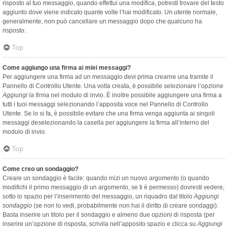
risposto al tuo messaggio, quando effettui una modifica, potresti trovare del testo
aggiunto dove viene indicato quante volte l’hai modificato. Un utente normale,
generalmente, non può cancellare un messaggio dopo che qualcuno ha
risposto.
Top
Come aggiungo una firma ai miei messaggi?
Per aggiungere una firma ad un messaggio devi prima crearne una tramite il
Pannello di Controllo Utente. Una volta creata, è possibile selezionare l’opzione
Aggiungi la firma
nel modulo di invio. È inoltre possibile aggiungere una firma a
tutti i tuoi messaggi selezionando l’apposita voce nel Pannello di Controllo
Utente. Se lo si fa, è possibile evitare che una firma venga aggiunta ai singoli
messaggi deselezionando la casella per aggiungere la firma all’interno del
modulo di invio.
Top
Come creo un sondaggio?
Creare un sondaggio è facile: quando inizi un nuovo argomento (o quando
modifichi il primo messaggio di un argomento, se ti è permesso) dovresti vedere,
sotto lo spazio per l’inserimento del messaggio, un riquadro dal titolo
Aggiungi
sondaggio
(se non lo vedi, probabilmente non hai il diritto di creare sondaggi).
Basta inserire un titolo per il sondaggio e almeno due opzioni di risposta (per
inserire un’opzione di risposta, scrivila nell’apposito spazio e clicca su
Aggiungi