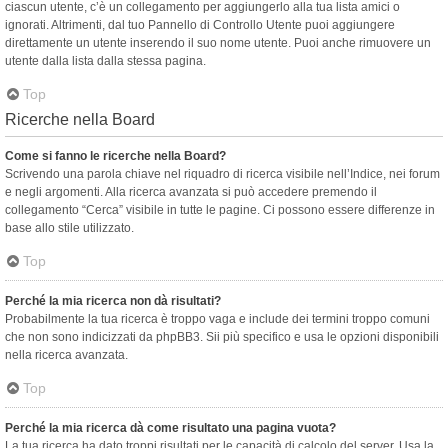
ciascun utente, c’è un collegamento per aggiungerlo alla tua lista amici o
ignorati. Altrimenti, dal tuo Pannello di Controllo Utente puoi aggiungere
direttamente un utente inserendo il suo nome utente. Puoi anche rimuovere un
utente dalla lista dalla stessa pagina.
Top
Ricerche nella Board
Come si fanno le ricerche nella Board?
Scrivendo una parola chiave nel riquadro di ricerca visibile nell’Indice, nei forum
e negli argomenti. Alla ricerca avanzata si può accedere premendo il
collegamento “Cerca” visibile in tutte le pagine. Ci possono essere differenze in
base allo stile utilizzato.
Top
Perché la mia ricerca non dà risultati?
Probabilmente la tua ricerca è troppo vaga e include dei termini troppo comuni
che non sono indicizzati da phpBB3. Sii più specifico e usa le opzioni disponibili
nella ricerca avanzata.
Top
Perché la mia ricerca dà come risultato una pagina vuota?
La tua ricerca ha dato troppi risultati per le capacità di calcolo del server. Usa la