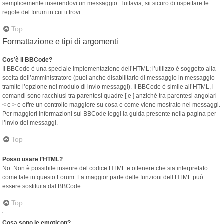
semplicemente inserendovi un messaggio. Tuttavia, sii sicuro di rispettare le
regole del forum in cui ti trovi.
Top
Formattazione e tipi di argomenti
Cos’è il BBCode?
Il BBCode è una speciale implementazione dell’HTML; l’utilizzo è soggetto alla
scelta dell’amministratore (puoi anche disabilitarlo di messaggio in messaggio
tramite l’opzione nel modulo di invio messaggi). Il BBCode è simile all’HTML, i
comandi sono racchiusi tra parentesi quadre [ e ] anziché tra parentesi angolari
< e > e offre un controllo maggiore su cosa e come viene mostrato nei messaggi.
Per maggiori informazioni sul BBCode leggi la guida presente nella pagina per
l’invio dei messaggi.
Top
Posso usare l’HTML?
No. Non è possibile inserire del codice HTML e ottenere che sia interpretato
come tale in questo Forum. La maggior parte delle funzioni dell’HTML può
essere sostituita dal BBCode.
Top
Cosa sono le emoticon?