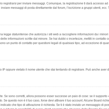
 registrarsi per inviare messaggi. Comunque, la registrazione ti darà accesso ad alt
 inviare messaggi di posta direttamente dal forum, l’iscrizione a gruppi utenti, ecc.
 legge statunitense che autorizza i siti web a raccogliere informazioni da i minori 
e delle informazioni scritte dal minore. Se hai dubbi o incertezze, mettiti in conta
 sono un punto di contatto per questioni legali di qualsiasi tipo, ad eccezione di q
 IP oppure vietato il nome utente che stai tentando di registrare. Può anche aver disab
e. Se sono corretti, allora possono esser successe un paio di cose: se il supporto «
vuto. Se questo non è il tuo caso, forse devi attivare il tuo account. Alcune Board ric
 indicato che tipo di attivazione è richiesta. Se ti è stato inviato un messaggio di po