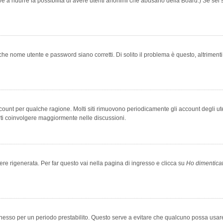
rve a ridurre la possibilità di avere utenti anonimi che abusano della Board.) Se sei s
che nome utente e password siano corretti. Di solito il problema è questo, altriment
account per qualche ragione. Molti siti rimuovono periodicamente gli account degli u
rti coinvolgere maggiormente nelle discussioni.
 rigenerata. Per far questo vai nella pagina di ingresso e clicca su
Ho dimentica
 connesso per un periodo prestabilito. Questo serve a evitare che qualcuno possa us