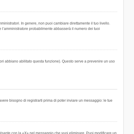
inistratori. In genere, non puoi cambiare direttamente il tuo livello.
 l’amministratore probabilmente abbasserà il numero dei tuoi
tori abbiano abilitato questa funzione). Questo serve a prevenire un uso
ere bisogno di registrarti prima di poter inviare un messaggio: le tue
ulsante con la «X» nel messaggio che vuoi eliminare. Puoi modificare un