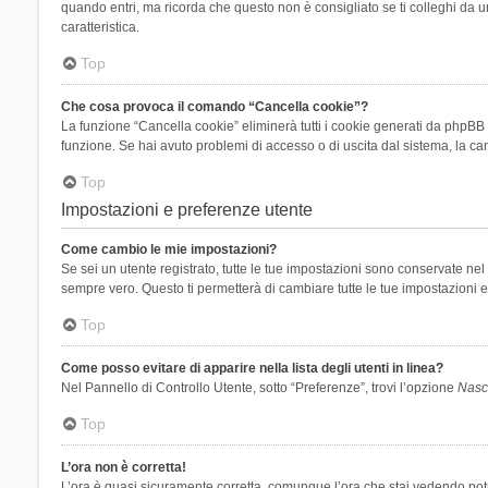
quando entri, ma ricorda che questo non è consigliato se ti colleghi da un
caratteristica.
Top
Che cosa provoca il comando “Cancella cookie”?
La funzione “Cancella cookie” eliminerà tutti i cookie generati da phpBB 
funzione. Se hai avuto problemi di accesso o di uscita dal sistema, la can
Top
Impostazioni e preferenze utente
Come cambio le mie impostazioni?
Se sei un utente registrato, tutte le tue impostazioni sono conservate n
sempre vero. Questo ti permetterà di cambiare tutte le tue impostazioni e
Top
Come posso evitare di apparire nella lista degli utenti in linea?
Nel Pannello di Controllo Utente, sotto “Preferenze”, trovi l’opzione
Nasco
Top
L’ora non è corretta!
L’ora è quasi sicuramente corretta, comunque l’ora che stai vedendo potreb