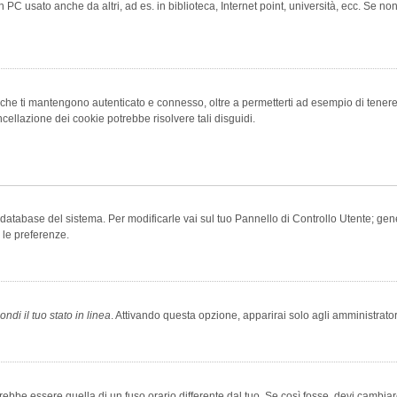
 PC usato anche da altri, ad es. in biblioteca, Internet point, università, ecc. Se no
che ti mantengono autenticato e connesso, oltre a permetterti ad esempio di tenere tr
cellazione dei cookie potrebbe risolvere tali disguidi.
el database del sistema. Per modificarle vai sul tuo Pannello di Controllo Utente; 
 le preferenze.
ndi il tuo stato in linea
. Attivando questa opzione, apparirai solo agli amministrator
be essere quella di un fuso orario differente dal tuo. Se così fosse, devi cambiare l