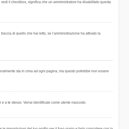
n vedi il checkbox, significa che un amministratore ha disabilitato questa
accia di quello che hai letto, se l’amministrazione ha attivato la
generalmente sta in cima ad ogni pagina, ma questo potrebbe non essere
i e a te stesso. Verrai identificato come utente nascosto.
e impostazioni del tuo profilo per il fuso orario e farlo coincidere con la