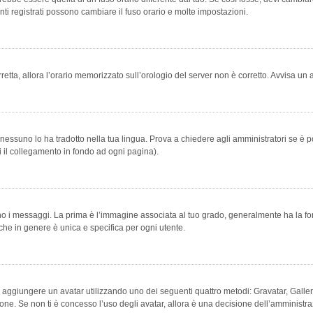
ti registrati possono cambiare il fuso orario e molte impostazioni.
orretta, allora l’orario memorizzato sull’orologio del server non è corretto. Avvisa u
essuno lo ha tradotto nella tua lingua. Prova a chiedere agli amministratori se è po
vi il collegamento in fondo ad ogni pagina).
messaggi. La prima è l’immagine associata al tuo grado, generalmente ha la forma di
che in genere è unica e specifica per ogni utente.
bile aggiungere un avatar utilizzando uno dei seguenti quattro metodi: Gravatar, Gal
ione. Se non ti è concesso l’uso degli avatar, allora è una decisione dell’amministra