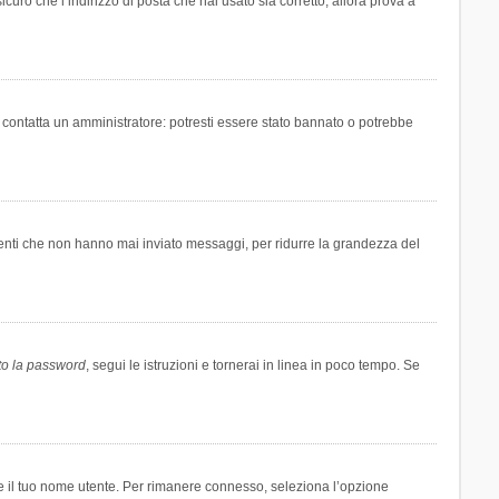
icuro che l’indirizzo di posta che hai usato sia corretto, allora prova a
i contatta un amministratore: potresti essere stato bannato o potrebbe
tenti che non hanno mai inviato messaggi, per ridurre la grandezza del
to la password
, segui le istruzioni e tornerai in linea in poco tempo. Se
are il tuo nome utente. Per rimanere connesso, seleziona l’opzione