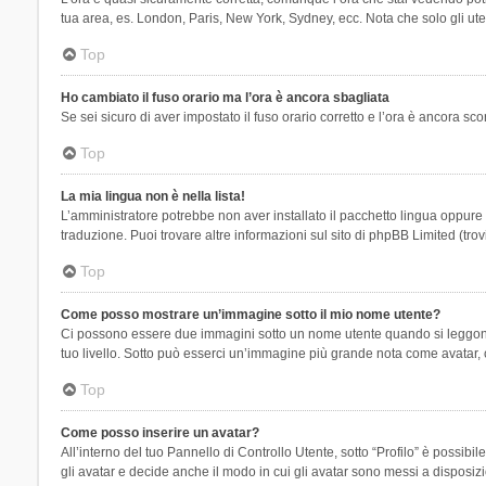
tua area, es. London, Paris, New York, Sydney, ecc. Nota che solo gli uten
Top
Ho cambiato il fuso orario ma l’ora è ancora sbagliata
Se sei sicuro di aver impostato il fuso orario corretto e l’ora è ancora sc
Top
La mia lingua non è nella lista!
L’amministratore potrebbe non aver installato il pacchetto lingua oppure n
traduzione. Puoi trovare altre informazioni sul sito di phpBB Limited (tro
Top
Come posso mostrare un’immagine sotto il mio nome utente?
Ci possono essere due immagini sotto un nome utente quando si leggono i 
tuo livello. Sotto può esserci un’immagine più grande nota come avatar, 
Top
Come posso inserire un avatar?
All’interno del tuo Pannello di Controllo Utente, sotto “Profilo” è possi
gli avatar e decide anche il modo in cui gli avatar sono messi a disposiz