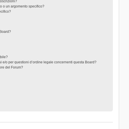
toscrizioni?
o o un argomento specifico?
cifico?
 Board?
ibile?
i e/o per questioni d’ordine legale concernenti questa Board?
ore del Forum?