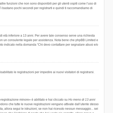
re funzioni che non sono disponibili per gli utenti ospiti come l’uso di
 Ti bastano pochi secondi per registrarti e quindi ti raccomandiamo di
di età inferiore a 13 anni. Per avere tale consenso serve una richiesta
tto con un consulente legale per assistenza. Nota bene che phpBB Limited e
uanto indicato nella domanda “Chi devo contattare per segnalare abusi e/o
ilitato le registrazioni per impedire ai nuovi visitatori di registrarsi.
registrazione minore» è abilitato e hai cliccato su
Ho meno di 13 anni
hiedono che tutte le nuove registrazioni vengano attivate dall’utente stesso
sta, allora segui le istruzioni; se non hai ricevuto nessun messaggio... sei