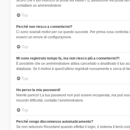
sicuro che il tuo indirizzo di posta sia valido? (L’attivazione via posta se
contattare un amministratore.
Top
Perché non riesco a connettermi?
Ci sono svariati motivi per cui questo succede. Per prima cosa controlla 
esserci un errore di configurazione.
Top
Mi sono registrato tempo fa, ma non riesco più a connettermi?!
È possibile che un amministratore abbia cancellato o disattivato il tuo 
database. Se il motivo è quest’ultimo registrati nuovamente e cerca di fa
Top
Ho perso la mia password!
Niente panico! La tua password non può essere recuperata, ma può essere
riscontri difficoltà, contatta l’amministratore.
Top
Perché vengo disconnesso automaticamente?
Se non selezioni
Ricordami
quando effettui il login, il sistema ti terrà