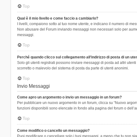
Top
Qual è il mio livello e come faccio a cambiarlo?
I livelli, compaiono sotto al tuo nome utente, e indicano il numero di mes
Non abusare del Forum inviando messaggi non necessari solo per aumenta
messaggi.
Top
Perché quando clicco sul collegamento all’indirizzo di posta di un ut
Solo gli utenti registrati possono inviare messaggi di posta ad altri ute
scorretto o malevolo del sistema di posta da parte di utenti anonimi.
Top
Invio Messaggi
Come apro un argomento o invio un messaggio in un forum?
Per pubblicare un nuovo argomento in un forum, clicca su “Nuovo argoment
funzioni disponibili sono elencate in fondo alla pagina del forum o dell’a
Top
Come modifico o cancello un messaggio?
Puoi modificare o cancellare solo i tuoi messaggi, a meno che tu non s