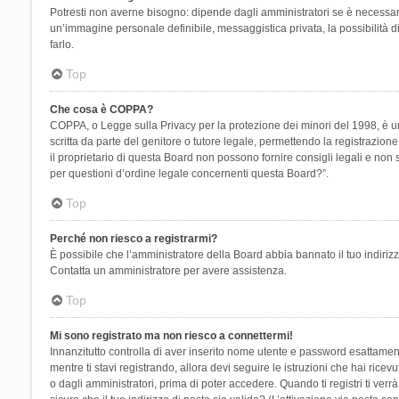
Potresti non averne bisogno: dipende dagli amministratori se è necessario
un’immagine personale definibile, messaggistica privata, la possibilità di
farlo.
Top
Che cosa è COPPA?
COPPA, o Legge sulla Privacy per la protezione dei minori del 1998, è una
scritta da parte del genitore o tutore legale, permettendo la registrazion
il proprietario di questa Board non possono fornire consigli legali e non
per questioni d’ordine legale concernenti questa Board?”.
Top
Perché non riesco a registrarmi?
È possibile che l’amministratore della Board abbia bannato il tuo indirizzo
Contatta un amministratore per avere assistenza.
Top
Mi sono registrato ma non riesco a connettermi!
Innanzitutto controlla di aver inserito nome utente e password esattament
mentre ti stavi registrando, allora devi seguire le istruzioni che hai rice
o dagli amministratori, prima di poter accedere. Quando ti registri ti verrà