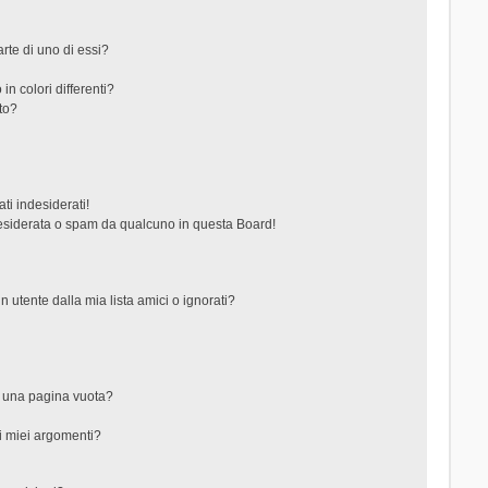
rte di uno di essi?
in colori differenti?
to?
ti indesiderati!
esiderata o spam da qualcuno in questa Board!
tente dalla mia lista amici o ignorati?
?
o una pagina vuota?
i miei argomenti?