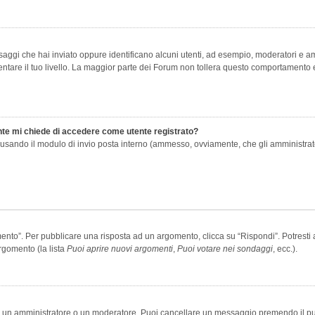
saggi che hai inviato oppure identificano alcuni utenti, ad esempio, moderatori e amm
re il tuo livello. La maggior parte dei Forum non tollera questo comportamento e
ente mi chiede di accedere come utente registrato?
nti usando il modulo di invio posta interno (ammesso, ovviamente, che gli amministra
o”. Per pubblicare una risposta ad un argomento, clicca su “Rispondi”. Potresti av
rgomento (la lista
Puoi aprire nuovi argomenti
,
Puoi votare nei sondaggi
, ecc.).
ia un amministratore o un moderatore. Puoi cancellare un messaggio premendo il p