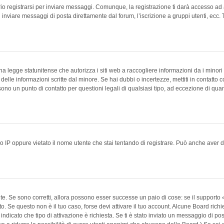
 registrarsi per inviare messaggi. Comunque, la registrazione ti darà accesso ad alt
 inviare messaggi di posta direttamente dal forum, l’iscrizione a gruppi utenti, ecc.
 legge statunitense che autorizza i siti web a raccogliere informazioni da i minori 
e delle informazioni scritte dal minore. Se hai dubbi o incertezze, mettiti in conta
 sono un punto di contatto per questioni legali di qualsiasi tipo, ad eccezione di q
 IP oppure vietato il nome utente che stai tentando di registrare. Può anche aver disab
e. Se sono corretti, allora possono esser successe un paio di cose: se il supporto «
vuto. Se questo non è il tuo caso, forse devi attivare il tuo account. Alcune Board ric
 indicato che tipo di attivazione è richiesta. Se ti è stato inviato un messaggio di po