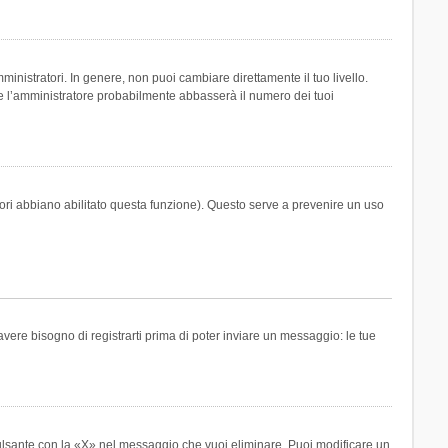
inistratori. In genere, non puoi cambiare direttamente il tuo livello.
 l’amministratore probabilmente abbasserà il numero dei tuoi
tori abbiano abilitato questa funzione). Questo serve a prevenire un uso
ere bisogno di registrarti prima di poter inviare un messaggio: le tue
ulsante con la «X» nel messaggio che vuoi eliminare. Puoi modificare un