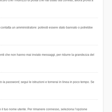
icuro che l’indirizzo di posta che hai usato sia corretto, allora prova a
i contatta un amministratore: potresti essere stato bannato o potrebbe
tenti che non hanno mai inviato messaggi, per ridurre la grandezza del
to la password
, segui le istruzioni e tornerai in linea in poco tempo. Se
are il tuo nome utente. Per rimanere connesso, seleziona l’opzione