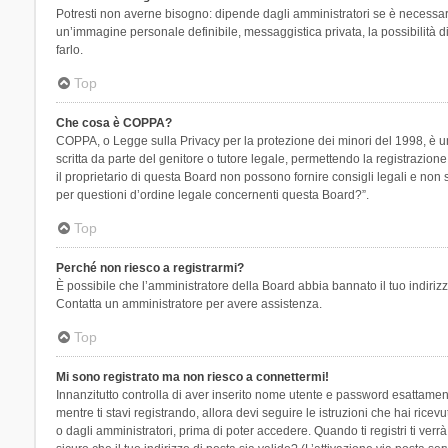
Potresti non averne bisogno: dipende dagli amministratori se è necessario
un’immagine personale definibile, messaggistica privata, la possibilità di
farlo.
Top
Che cosa è COPPA?
COPPA, o Legge sulla Privacy per la protezione dei minori del 1998, è una
scritta da parte del genitore o tutore legale, permettendo la registrazion
il proprietario di questa Board non possono fornire consigli legali e non
per questioni d’ordine legale concernenti questa Board?”.
Top
Perché non riesco a registrarmi?
È possibile che l’amministratore della Board abbia bannato il tuo indirizzo
Contatta un amministratore per avere assistenza.
Top
Mi sono registrato ma non riesco a connettermi!
Innanzitutto controlla di aver inserito nome utente e password esattament
mentre ti stavi registrando, allora devi seguire le istruzioni che hai rice
o dagli amministratori, prima di poter accedere. Quando ti registri ti verrà