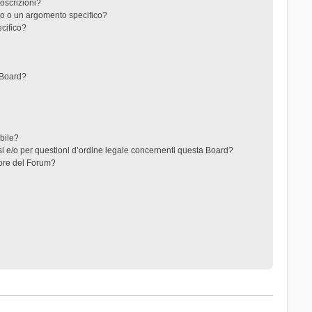
toscrizioni?
o o un argomento specifico?
cifico?
 Board?
ibile?
i e/o per questioni d’ordine legale concernenti questa Board?
ore del Forum?