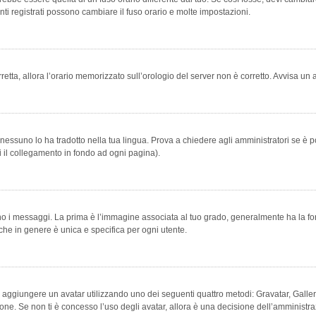
ti registrati possono cambiare il fuso orario e molte impostazioni.
orretta, allora l’orario memorizzato sull’orologio del server non è corretto. Avvisa u
essuno lo ha tradotto nella tua lingua. Prova a chiedere agli amministratori se è po
vi il collegamento in fondo ad ogni pagina).
messaggi. La prima è l’immagine associata al tuo grado, generalmente ha la forma di
che in genere è unica e specifica per ogni utente.
bile aggiungere un avatar utilizzando uno dei seguenti quattro metodi: Gravatar, Gal
ione. Se non ti è concesso l’uso degli avatar, allora è una decisione dell’amministra