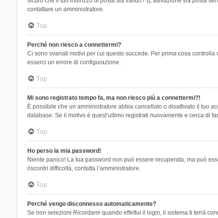
sicuro che il tuo indirizzo di posta sia valido? (L’attivazione via posta se
contattare un amministratore.
Top
Perché non riesco a connettermi?
Ci sono svariati motivi per cui questo succede. Per prima cosa controlla 
esserci un errore di configurazione.
Top
Mi sono registrato tempo fa, ma non riesco più a connettermi?!
È possibile che un amministratore abbia cancellato o disattivato il tuo 
database. Se il motivo è quest’ultimo registrati nuovamente e cerca di fa
Top
Ho perso la mia password!
Niente panico! La tua password non può essere recuperata, ma può essere
riscontri difficoltà, contatta l’amministratore.
Top
Perché vengo disconnesso automaticamente?
Se non selezioni
Ricordami
quando effettui il login, il sistema ti terrà