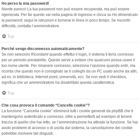
Ho perso la mia password!
Niente panico! La tua password non può essere recuperata, ma può essere
rigenerata. Per far questo vai nella pagina di ingresso e clicca su
Ho dimenticato
la password
, segui le istruzioni e tornerai in linea in poco tempo. Se riscontri
difficoltà, contatta l’amministratore.
Top
Perché vengo disconnesso automaticamente?
Se non selezioni
Ricordami
quando effettui il login, il sistema ti terrà connesso
per un periodo prestabilito. Questo serve a evitare che qualcuno possa usare il
tuo nome utente. Per rimanere connesso, seleziona l’opzione quando entri, ma
ricorda che questo non è consigliato se ti colleghi da un PC usato anche da altri,
ad es. in biblioteca, Internet point, università, ecc. Se non vedi il checkbox,
significa che un amministratore ha disabilitato questa caratteristica.
Top
Che cosa provoca il comando “Cancella cookie”?
La funzione “Cancella cookie” eliminerà tutti i cookie generati da phpBB che ti
mantengono autenticato e connesso, oltre a permetterti ad esempio di tenere
traccia di quello che hai letto, se l’amministrazione ha attivato la funzione. Se hai
avuto problemi di accesso o di uscita dal sistema, la cancellazione dei cookie
potrebbe risolvere tali disguidi.