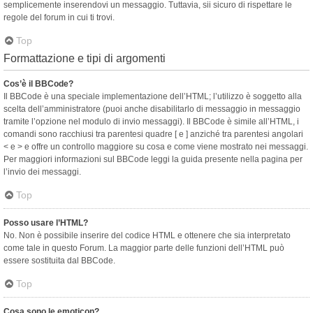
semplicemente inserendovi un messaggio. Tuttavia, sii sicuro di rispettare le
regole del forum in cui ti trovi.
Top
Formattazione e tipi di argomenti
Cos’è il BBCode?
Il BBCode è una speciale implementazione dell’HTML; l’utilizzo è soggetto alla
scelta dell’amministratore (puoi anche disabilitarlo di messaggio in messaggio
tramite l’opzione nel modulo di invio messaggi). Il BBCode è simile all’HTML, i
comandi sono racchiusi tra parentesi quadre [ e ] anziché tra parentesi angolari
< e > e offre un controllo maggiore su cosa e come viene mostrato nei messaggi.
Per maggiori informazioni sul BBCode leggi la guida presente nella pagina per
l’invio dei messaggi.
Top
Posso usare l’HTML?
No. Non è possibile inserire del codice HTML e ottenere che sia interpretato
come tale in questo Forum. La maggior parte delle funzioni dell’HTML può
essere sostituita dal BBCode.
Top
Cosa sono le emoticon?