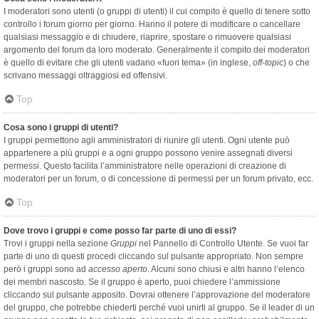
I moderatori sono utenti (o gruppi di utenti) il cui compito è quello di tenere sotto
controllo i forum giorno per giorno. Hanno il potere di modificare o cancellare
qualsiasi messaggio e di chiudere, riaprire, spostare o rimuovere qualsiasi
argomento del forum da loro moderato. Generalmente il compito dei moderatori
è quello di evitare che gli utenti vadano «fuori tema» (in inglese,
off-topic
) o che
scrivano messaggi oltraggiosi ed offensivi.
Top
Cosa sono i gruppi di utenti?
I gruppi permettono agli amministratori di riunire gli utenti. Ogni utente può
appartenere a più gruppi e a ogni gruppo possono venire assegnati diversi
permessi. Questo facilita l’amministratore nelle operazioni di creazione di
moderatori per un forum, o di concessione di permessi per un forum privato, ecc.
Top
Dove trovo i gruppi e come posso far parte di uno di essi?
Trovi i gruppi nella sezione
Gruppi
nel Pannello di Controllo Utente. Se vuoi far
parte di uno di questi procedi cliccando sul pulsante appropriato. Non sempre
però i gruppi sono ad
accesso aperto
. Alcuni sono chiusi e altri hanno l’elenco
dei membri nascosto. Se il gruppo è aperto, puoi chiedere l’ammissione
cliccando sul pulsante apposito. Dovrai ottenere l’approvazione del moderatore
del gruppo, che potrebbe chiederti perché vuoi unirti al gruppo. Se il leader di un