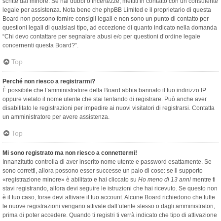
scritte dal minore. Se hai dubbi o incertezze, mettiti in contatto con un consulente
legale per assistenza. Nota bene che phpBB Limited e il proprietario di questa
Board non possono fornire consigli legali e non sono un punto di contatto per
questioni legali di qualsiasi tipo, ad eccezione di quanto indicato nella domanda
“Chi devo contattare per segnalare abusi e/o per questioni d’ordine legale
concernenti questa Board?”.
Top
Perché non riesco a registrarmi?
È possibile che l’amministratore della Board abbia bannato il tuo indirizzo IP
oppure vietato il nome utente che stai tentando di registrare. Può anche aver
disabilitato le registrazioni per impedire ai nuovi visitatori di registrarsi. Contatta
un amministratore per avere assistenza.
Top
Mi sono registrato ma non riesco a connettermi!
Innanzitutto controlla di aver inserito nome utente e password esattamente. Se
sono corretti, allora possono esser successe un paio di cose: se il supporto
«registrazione minore» è abilitato e hai cliccato su
Ho meno di 13 anni
mentre ti
stavi registrando, allora devi seguire le istruzioni che hai ricevuto. Se questo non
è il tuo caso, forse devi attivare il tuo account. Alcune Board richiedono che tutte
le nuove registrazioni vengano attivate dall’utente stesso o dagli amministratori,
prima di poter accedere. Quando ti registri ti verrà indicato che tipo di attivazione