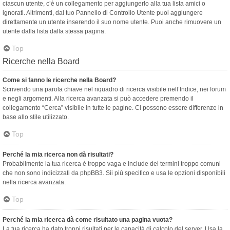
ciascun utente, c’è un collegamento per aggiungerlo alla tua lista amici o
ignorati. Altrimenti, dal tuo Pannello di Controllo Utente puoi aggiungere
direttamente un utente inserendo il suo nome utente. Puoi anche rimuovere un
utente dalla lista dalla stessa pagina.
Top
Ricerche nella Board
Come si fanno le ricerche nella Board?
Scrivendo una parola chiave nel riquadro di ricerca visibile nell’Indice, nei forum
e negli argomenti. Alla ricerca avanzata si può accedere premendo il
collegamento “Cerca” visibile in tutte le pagine. Ci possono essere differenze in
base allo stile utilizzato.
Top
Perché la mia ricerca non dà risultati?
Probabilmente la tua ricerca è troppo vaga e include dei termini troppo comuni
che non sono indicizzati da phpBB3. Sii più specifico e usa le opzioni disponibili
nella ricerca avanzata.
Top
Perché la mia ricerca dà come risultato una pagina vuota?
La tua ricerca ha dato troppi risultati per le capacità di calcolo del server. Usa la