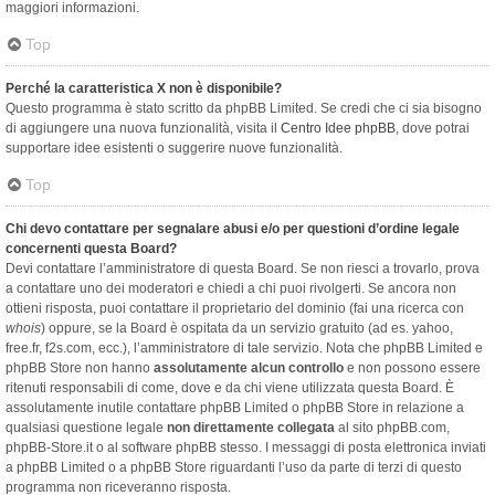
maggiori informazioni.
Top
Perché la caratteristica X non è disponibile?
Questo programma è stato scritto da phpBB Limited. Se credi che ci sia bisogno
di aggiungere una nuova funzionalità, visita il
Centro Idee phpBB
, dove potrai
supportare idee esistenti o suggerire nuove funzionalità.
Top
Chi devo contattare per segnalare abusi e/o per questioni d’ordine legale
concernenti questa Board?
Devi contattare l’amministratore di questa Board. Se non riesci a trovarlo, prova
a contattare uno dei moderatori e chiedi a chi puoi rivolgerti. Se ancora non
ottieni risposta, puoi contattare il proprietario del dominio (fai una ricerca con
whois
) oppure, se la Board è ospitata da un servizio gratuito (ad es. yahoo,
free.fr, f2s.com, ecc.), l’amministratore di tale servizio. Nota che phpBB Limited e
phpBB Store non hanno
assolutamente alcun controllo
e non possono essere
ritenuti responsabili di come, dove e da chi viene utilizzata questa Board. È
assolutamente inutile contattare phpBB Limited o phpBB Store in relazione a
qualsiasi questione legale
non direttamente collegata
al sito phpBB.com,
phpBB-Store.it o al software phpBB stesso. I messaggi di posta elettronica inviati
a phpBB Limited o a phpBB Store riguardanti l’uso da parte di terzi di questo
programma non riceveranno risposta.