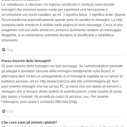
Le «emoticon» o «faccine» (in inglese,
emoticons
o
smileys
) sono piccole
immagini che possono essere usate per esprimere una sensazione o
un’emozione con pochi caratteri; ad es. :) significa felice, :( significa triste. Questo
Forum trasforma automaticamente queste serie di caratteri in immagini. La lista
completa delle emoticon è visibile nella pagina di invio messaggi. Cerca di non
esagerare nell’uso delle emoticon, possono facilmente rendere un messaggio
illeggibile, e un moderatore potrebbe decidere di modificarlo o addirittura
rimuoverlo.
Top
Posso inserire delle immagini?
Sì, puoi inserire delle immagini nei tuoi messaggi. Se l’amministratore permette
gli allegati è possibile caricare delle immagini direttamente sulla Board; in
alternativa devi creare un collegamento a un’immagine ospitata su un server di
pubblico accesso, ad es. http://www.indirizzo-del-sito.com/immagine.gif. Non
puoi inserire immagini che hai sul tuo PC (a meno che non abbia un server!) o
immagini che si trovano dietro sistemi di autenticazione, come caselle di posta
tipo yahoo o hotmail, siti protetti da codici di accesso, ecc. Per inserire
l’immagine, puoi usare il comando BBCode [img].
Top
Che cosa sono gli annunci globali?