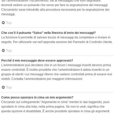
Se l’amministratore l’ha permesso, vai al messaggio che vuoi segnalare:
dovresti vedere un pulsante che serve per fare la segnalazione dei messaggi.
Cliccandolo sarai introdotto alla procedura necessaria per la segnalazione dei
messaggi.
Top
Che cos’è il pulsante “Salva” nella finestra di invio dei messaggi?
La funzione ti permette di salvare bozze di messaggi da completare e inviare in
seguito. Per utilizzarle vai nell’apposita sezione del Pannello di Controllo Utente.
Top
Perché il mio messaggio deve essere approvato?
L’amministratore può decidere che in un forum i messaggi inseriti devono prima
essere controllati. È inoltre possibile che l’amministratore ti abbia inserito in un
gruppo di utenti i cui messaggi ritiene che vadano controllati prima di essere resi
visibili. Contatta l’amministratore per maggiori informazioni.
Top
Come posso spostare in cima un mio argomento?
Cliccando sul collegamento “Argomento in cima” mentre lo stai leggendo, puoi
spostarlo in cima alla lista, nella prima pagina. Se non lo vedi, significa che
questa opzione è disabilitata. È anche possibile spostare in cima gli argomenti