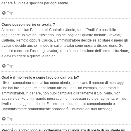
genere è unica e specifica per ogni utente.
Top
Come posso inserire un avatar?
All’interno del tuo Pannello di Controllo Utente, sotto “Profilo” è possibile
aggiungere un avatar utilizzando uno dei seguenti quattro metodi: Gravatar,
Galleria, Remoto oppure Carica. L’amministratore decide se abilitare o meno gli
avatar e decide anche il modo in cui gli avatar sono messi a disposizione. Se
non ti è concesso l’uso degli avatar, allora è una decisione dell’amministrazione,
e devi chiedere a questa le ragioni.
Top
Qual è il mio livello e come faccio a cambiarlo?
I livelli, compaiono sotto al tuo nome utente, e indicano il numero di messaggi
che hai inviato oppure identificano alcuni utenti, ad esempio, moderatori e
amministratori. In genere, non puoi cambiare direttamente il tuo livello. Non
abusare del Forum inviando messaggi non necessari solo per aumentare il tuo
livello. La maggior parte dei Forum non tollera questo comportamento e
l’amministratore probabilmente abbasserà il numero dei tuoi messaggi.
Top
Perché quando clicco sul collegamento all’indirizzo di posta di un utente mi