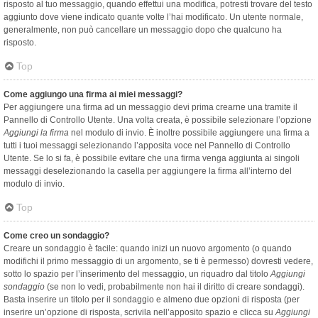
risposto al tuo messaggio, quando effettui una modifica, potresti trovare del testo
aggiunto dove viene indicato quante volte l’hai modificato. Un utente normale,
generalmente, non può cancellare un messaggio dopo che qualcuno ha
risposto.
Top
Come aggiungo una firma ai miei messaggi?
Per aggiungere una firma ad un messaggio devi prima crearne una tramite il
Pannello di Controllo Utente. Una volta creata, è possibile selezionare l’opzione
Aggiungi la firma
nel modulo di invio. È inoltre possibile aggiungere una firma a
tutti i tuoi messaggi selezionando l’apposita voce nel Pannello di Controllo
Utente. Se lo si fa, è possibile evitare che una firma venga aggiunta ai singoli
messaggi deselezionando la casella per aggiungere la firma all’interno del
modulo di invio.
Top
Come creo un sondaggio?
Creare un sondaggio è facile: quando inizi un nuovo argomento (o quando
modifichi il primo messaggio di un argomento, se ti è permesso) dovresti vedere,
sotto lo spazio per l’inserimento del messaggio, un riquadro dal titolo
Aggiungi
sondaggio
(se non lo vedi, probabilmente non hai il diritto di creare sondaggi).
Basta inserire un titolo per il sondaggio e almeno due opzioni di risposta (per
inserire un’opzione di risposta, scrivila nell’apposito spazio e clicca su
Aggiungi