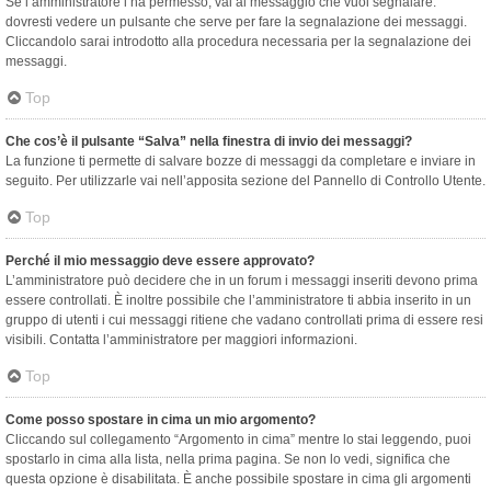
Se l’amministratore l’ha permesso, vai al messaggio che vuoi segnalare:
dovresti vedere un pulsante che serve per fare la segnalazione dei messaggi.
Cliccandolo sarai introdotto alla procedura necessaria per la segnalazione dei
messaggi.
Top
Che cos’è il pulsante “Salva” nella finestra di invio dei messaggi?
La funzione ti permette di salvare bozze di messaggi da completare e inviare in
seguito. Per utilizzarle vai nell’apposita sezione del Pannello di Controllo Utente.
Top
Perché il mio messaggio deve essere approvato?
L’amministratore può decidere che in un forum i messaggi inseriti devono prima
essere controllati. È inoltre possibile che l’amministratore ti abbia inserito in un
gruppo di utenti i cui messaggi ritiene che vadano controllati prima di essere resi
visibili. Contatta l’amministratore per maggiori informazioni.
Top
Come posso spostare in cima un mio argomento?
Cliccando sul collegamento “Argomento in cima” mentre lo stai leggendo, puoi
spostarlo in cima alla lista, nella prima pagina. Se non lo vedi, significa che
questa opzione è disabilitata. È anche possibile spostare in cima gli argomenti