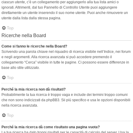
ciascun utente, c’è un collegamento per aggiungerlo alla tua lista amici o
ignorati. Altrimenti, dal tuo Pannello di Controllo Utente puoi aggiungere
direttamente un utente inserendo il suo nome utente. Puoi anche rimuovere un
utente dalla lista dalla stessa pagina.
Top
Ricerche nella Board
Come si fanno le ricerche nella Board?
Scrivendo una parola chiave nel riquadro di ricerca visibile nell’Indice, nei forum
e negli argomenti. Alla ricerca avanzata si può accedere premendo il
collegamento “Cerca” visibile in tutte le pagine. Ci possono essere differenze in
base allo stile utilizzato.
Top
Perché la mia ricerca non dà risultati?
Probabilmente la tua ricerca è troppo vaga e include dei termini troppo comuni
che non sono indicizzati da phpBB3. Sii più specifico e usa le opzioni disponibili
nella ricerca avanzata.
Top
Perché la mia ricerca dà come risultato una pagina vuota?
La tua ricerca ha dato troppi risultati per le capacità di calcolo del server. Usa la