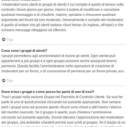
I moderatori sono utenti (o gruppi di utenti) il cui compito è quello di tenere sotto
controllo i forum giorno per giorno. Hanno il potere di modificare o cancellare
qualsiasi messaggio e di chiudere, riaprire, spostare o rimuovere qualsiasi
argomento del forum da loro moderato. Generalmente il compito dei moderatori
è quello di evitare che gli utenti vadano «fuori tema» (in inglese,
off-topic
) o che
scrivano messaggi oltraggiosi ed offensivi.
Top
Cosa sono i gruppi di utenti?
I gruppi permettono agli amministratori di riunire gli utenti. Ogni utente può
appartenere a più gruppi e a ogni gruppo possono venire assegnati diversi
permessi. Questo facilita l’amministratore nelle operazioni di creazione di
moderatori per un forum, o di concessione di permessi per un forum privato, ecc.
Top
Dove trovo i gruppi e come posso far parte di uno di essi?
Trovi i gruppi nella sezione
Gruppi
nel Pannello di Controllo Utente. Se vuoi far
parte di uno di questi procedi cliccando sul pulsante appropriato. Non sempre
però i gruppi sono ad
accesso aperto
. Alcuni sono chiusi e altri hanno l’elenco
dei membri nascosto. Se il gruppo è aperto, puoi chiedere l’ammissione
cliccando sul pulsante apposito. Dovrai ottenere l’approvazione del moderatore
del gruppo, che potrebbe chiederti perché vuoi unirti al gruppo. Se il leader di un