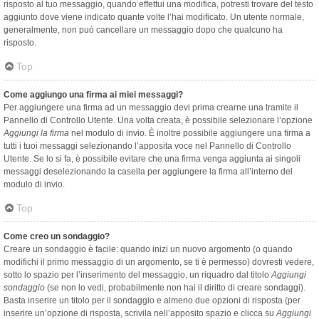
risposto al tuo messaggio, quando effettui una modifica, potresti trovare del testo
aggiunto dove viene indicato quante volte l’hai modificato. Un utente normale,
generalmente, non può cancellare un messaggio dopo che qualcuno ha
risposto.
Top
Come aggiungo una firma ai miei messaggi?
Per aggiungere una firma ad un messaggio devi prima crearne una tramite il
Pannello di Controllo Utente. Una volta creata, è possibile selezionare l’opzione
Aggiungi la firma
nel modulo di invio. È inoltre possibile aggiungere una firma a
tutti i tuoi messaggi selezionando l’apposita voce nel Pannello di Controllo
Utente. Se lo si fa, è possibile evitare che una firma venga aggiunta ai singoli
messaggi deselezionando la casella per aggiungere la firma all’interno del
modulo di invio.
Top
Come creo un sondaggio?
Creare un sondaggio è facile: quando inizi un nuovo argomento (o quando
modifichi il primo messaggio di un argomento, se ti è permesso) dovresti vedere,
sotto lo spazio per l’inserimento del messaggio, un riquadro dal titolo
Aggiungi
sondaggio
(se non lo vedi, probabilmente non hai il diritto di creare sondaggi).
Basta inserire un titolo per il sondaggio e almeno due opzioni di risposta (per
inserire un’opzione di risposta, scrivila nell’apposito spazio e clicca su
Aggiungi