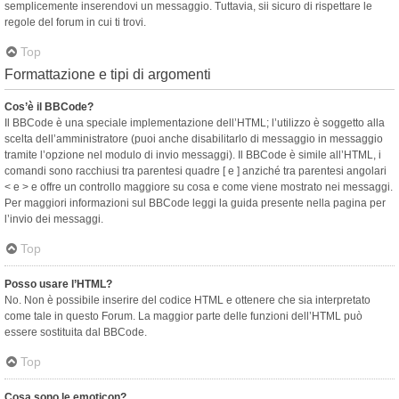
semplicemente inserendovi un messaggio. Tuttavia, sii sicuro di rispettare le
regole del forum in cui ti trovi.
Top
Formattazione e tipi di argomenti
Cos’è il BBCode?
Il BBCode è una speciale implementazione dell’HTML; l’utilizzo è soggetto alla
scelta dell’amministratore (puoi anche disabilitarlo di messaggio in messaggio
tramite l’opzione nel modulo di invio messaggi). Il BBCode è simile all’HTML, i
comandi sono racchiusi tra parentesi quadre [ e ] anziché tra parentesi angolari
< e > e offre un controllo maggiore su cosa e come viene mostrato nei messaggi.
Per maggiori informazioni sul BBCode leggi la guida presente nella pagina per
l’invio dei messaggi.
Top
Posso usare l’HTML?
No. Non è possibile inserire del codice HTML e ottenere che sia interpretato
come tale in questo Forum. La maggior parte delle funzioni dell’HTML può
essere sostituita dal BBCode.
Top
Cosa sono le emoticon?