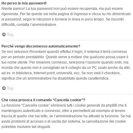
Ho perso la mia password!
Niente panico! La tua password non può essere recuperata, ma può essere
rigenerata. Per far questo vai nella pagina di ingresso e clicca su
Ho dimenticato
la password
, segui le istruzioni e tornerai in linea in poco tempo. Se riscontri
difficoltà, contatta l’amministratore.
Top
Perché vengo disconnesso automaticamente?
Se non selezioni
Ricordami
quando effettui il login, il sistema ti terrà connesso
per un periodo prestabilito. Questo serve a evitare che qualcuno possa usare il
tuo nome utente. Per rimanere connesso, seleziona l’opzione quando entri, ma
ricorda che questo non è consigliato se ti colleghi da un PC usato anche da altri,
ad es. in biblioteca, Internet point, università, ecc. Se non vedi il checkbox,
significa che un amministratore ha disabilitato questa caratteristica.
Top
Che cosa provoca il comando “Cancella cookie”?
La funzione “Cancella cookie” eliminerà tutti i cookie generati da phpBB che ti
mantengono autenticato e connesso, oltre a permetterti ad esempio di tenere
traccia di quello che hai letto, se l’amministrazione ha attivato la funzione. Se hai
avuto problemi di accesso o di uscita dal sistema, la cancellazione dei cookie
potrebbe risolvere tali disguidi.