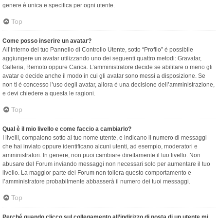
genere è unica e specifica per ogni utente.
Top
Come posso inserire un avatar?
All’interno del tuo Pannello di Controllo Utente, sotto “Profilo” è possibile
aggiungere un avatar utilizzando uno dei seguenti quattro metodi: Gravatar,
Galleria, Remoto oppure Carica. L’amministratore decide se abilitare o meno gli
avatar e decide anche il modo in cui gli avatar sono messi a disposizione. Se
non ti è concesso l’uso degli avatar, allora è una decisione dell’amministrazione,
e devi chiedere a questa le ragioni.
Top
Qual è il mio livello e come faccio a cambiarlo?
I livelli, compaiono sotto al tuo nome utente, e indicano il numero di messaggi
che hai inviato oppure identificano alcuni utenti, ad esempio, moderatori e
amministratori. In genere, non puoi cambiare direttamente il tuo livello. Non
abusare del Forum inviando messaggi non necessari solo per aumentare il tuo
livello. La maggior parte dei Forum non tollera questo comportamento e
l’amministratore probabilmente abbasserà il numero dei tuoi messaggi.
Top
Perché quando clicco sul collegamento all’indirizzo di posta di un utente mi