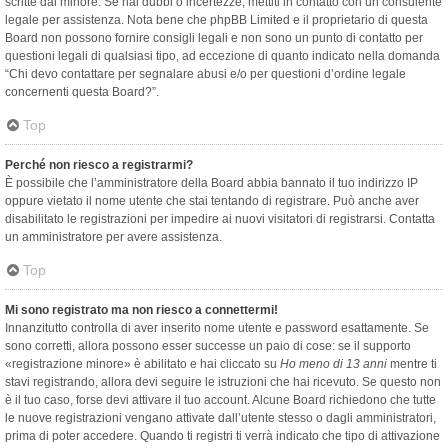
scritte dal minore. Se hai dubbi o incertezze, mettiti in contatto con un consulente
legale per assistenza. Nota bene che phpBB Limited e il proprietario di questa
Board non possono fornire consigli legali e non sono un punto di contatto per
questioni legali di qualsiasi tipo, ad eccezione di quanto indicato nella domanda
“Chi devo contattare per segnalare abusi e/o per questioni d’ordine legale
concernenti questa Board?”.
Top
Perché non riesco a registrarmi?
È possibile che l’amministratore della Board abbia bannato il tuo indirizzo IP
oppure vietato il nome utente che stai tentando di registrare. Può anche aver
disabilitato le registrazioni per impedire ai nuovi visitatori di registrarsi. Contatta
un amministratore per avere assistenza.
Top
Mi sono registrato ma non riesco a connettermi!
Innanzitutto controlla di aver inserito nome utente e password esattamente. Se
sono corretti, allora possono esser successe un paio di cose: se il supporto
«registrazione minore» è abilitato e hai cliccato su
Ho meno di 13 anni
mentre ti
stavi registrando, allora devi seguire le istruzioni che hai ricevuto. Se questo non
è il tuo caso, forse devi attivare il tuo account. Alcune Board richiedono che tutte
le nuove registrazioni vengano attivate dall’utente stesso o dagli amministratori,
prima di poter accedere. Quando ti registri ti verrà indicato che tipo di attivazione