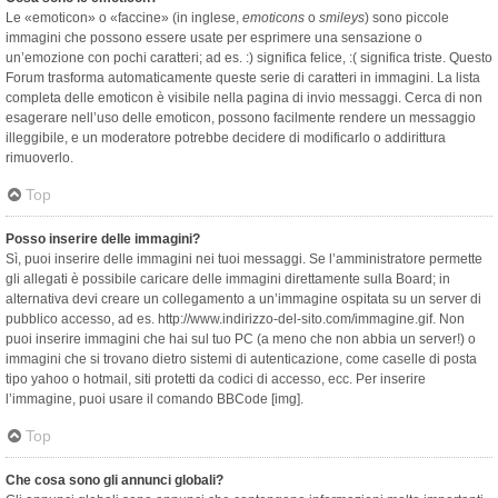
Le «emoticon» o «faccine» (in inglese,
emoticons
o
smileys
) sono piccole
immagini che possono essere usate per esprimere una sensazione o
un’emozione con pochi caratteri; ad es. :) significa felice, :( significa triste. Questo
Forum trasforma automaticamente queste serie di caratteri in immagini. La lista
completa delle emoticon è visibile nella pagina di invio messaggi. Cerca di non
esagerare nell’uso delle emoticon, possono facilmente rendere un messaggio
illeggibile, e un moderatore potrebbe decidere di modificarlo o addirittura
rimuoverlo.
Top
Posso inserire delle immagini?
Sì, puoi inserire delle immagini nei tuoi messaggi. Se l’amministratore permette
gli allegati è possibile caricare delle immagini direttamente sulla Board; in
alternativa devi creare un collegamento a un’immagine ospitata su un server di
pubblico accesso, ad es. http://www.indirizzo-del-sito.com/immagine.gif. Non
puoi inserire immagini che hai sul tuo PC (a meno che non abbia un server!) o
immagini che si trovano dietro sistemi di autenticazione, come caselle di posta
tipo yahoo o hotmail, siti protetti da codici di accesso, ecc. Per inserire
l’immagine, puoi usare il comando BBCode [img].
Top
Che cosa sono gli annunci globali?