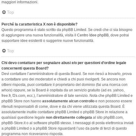
maggiori informazioni.
Top
Perché la caratteristica X non è disponibile?
Questo programma è stato scritto da phpBB Limited. Se credi che ci sia bisogno
di aggiungere una nuova funzionalità, visita il
Centro Idee phpBB
, dove potrai
supportare idee esistenti o suggerire nuove funzionalità.
Top
Chi devo contattare per segnalare abusi e/o per questioni d’ordine legale
concernenti questa Board?
Devi contattare l’amministratore di questa Board. Se non riesci a trovarlo, prova
a contattare uno dei moderatori e chiedi a chi puoi rivolgerti. Se ancora non
ottieni risposta, puoi contattare il proprietario del dominio (fai una ricerca con
whois
) oppure, se la Board è ospitata da un servizio gratuito (ad es. yahoo,
free.fr, f2s.com, ecc.), l’amministratore di tale servizio. Nota che phpBB Limited e
phpBB Store non hanno
assolutamente alcun controllo
e non possono essere
ritenuti responsabili di come, dove e da chi viene utilizzata questa Board. È
assolutamente inutile contattare phpBB Limited o phpBB Store in relazione a
qualsiasi questione legale
non direttamente collegata
al sito phpBB.com,
phpBB-Store.it o al software phpBB stesso. I messaggi di posta elettronica inviati
a phpBB Limited o a phpBB Store riguardanti l’uso da parte di terzi di questo
programma non riceveranno risposta.