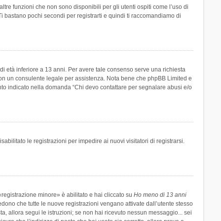
re funzioni che non sono disponibili per gli utenti ospiti come l’uso di
 Ti bastano pochi secondi per registrarti e quindi ti raccomandiamo di
di età inferiore a 13 anni. Per avere tale consenso serve una richiesta
tto con un consulente legale per assistenza. Nota bene che phpBB Limited e
uanto indicato nella domanda “Chi devo contattare per segnalare abusi e/o
ilitato le registrazioni per impedire ai nuovi visitatori di registrarsi.
registrazione minore» è abilitato e hai cliccato su
Ho meno di 13 anni
hiedono che tutte le nuove registrazioni vengano attivate dall’utente stesso
sta, allora segui le istruzioni; se non hai ricevuto nessun messaggio... sei