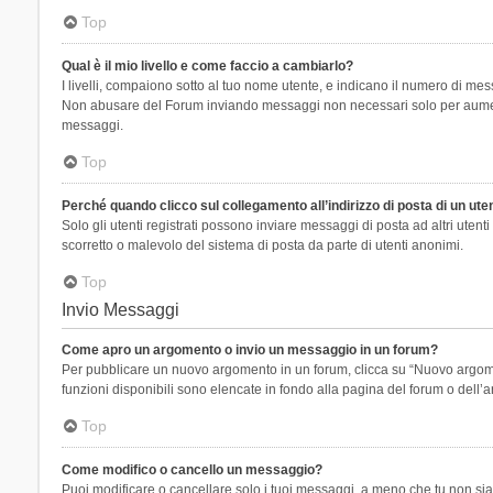
Top
Qual è il mio livello e come faccio a cambiarlo?
I livelli, compaiono sotto al tuo nome utente, e indicano il numero di mes
Non abusare del Forum inviando messaggi non necessari solo per aumenta
messaggi.
Top
Perché quando clicco sul collegamento all’indirizzo di posta di un ut
Solo gli utenti registrati possono inviare messaggi di posta ad altri ute
scorretto o malevolo del sistema di posta da parte di utenti anonimi.
Top
Invio Messaggi
Come apro un argomento o invio un messaggio in un forum?
Per pubblicare un nuovo argomento in un forum, clicca su “Nuovo argoment
funzioni disponibili sono elencate in fondo alla pagina del forum o dell’a
Top
Come modifico o cancello un messaggio?
Puoi modificare o cancellare solo i tuoi messaggi, a meno che tu non s