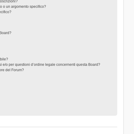
toscrizioni?
o o un argomento specifico?
cifico?
 Board?
ibile?
i e/o per questioni d’ordine legale concernenti questa Board?
ore del Forum?