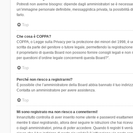
Potresti non averne bisogno: dipende dagli amministratori se è necessario
un’immagine personale definibile, messaggistica privata, la possibilità di
farlo.
Top
Che cosa è COPPA?
COPPA, o Legge sulla Privacy per la protezione dei minori del 1998, è una
scritta da parte del genitore o tutore legale, permettendo la registrazion
il proprietario di questa Board non possono fornire consigli legali e non
per questioni d’ordine legale concernenti questa Board?”.
Top
Perché non riesco a registrarmi?
È possibile che l’amministratore della Board abbia bannato il tuo indirizzo
Contatta un amministratore per avere assistenza.
Top
Mi sono registrato ma non riesco a connettermi!
Innanzitutto controlla di aver inserito nome utente e password esattament
mentre ti stavi registrando, allora devi seguire le istruzioni che hai rice
o dagli amministratori, prima di poter accedere. Quando ti registri ti verrà