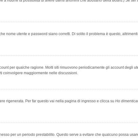
rve a ridurre la possibilità di avere utenti anonimi che abusano della Board.) Se sei s
che nome utente e password siano corretti. Di solito il problema è questo, altriment
account per qualche ragione. Molti siti rimuovono periodicamente gli account degli u
rti coinvolgere maggiormente nelle discussioni.
 rigenerata. Per far questo vai nella pagina di ingresso e clicca su
Ho dimentica
 connesso per un periodo prestabilito. Questo serve a evitare che qualcuno possa us