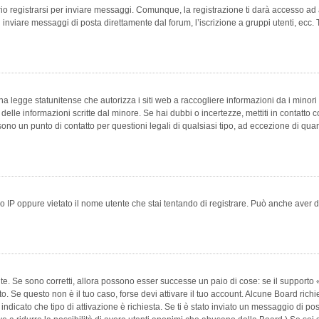
 registrarsi per inviare messaggi. Comunque, la registrazione ti darà accesso ad alt
 inviare messaggi di posta direttamente dal forum, l’iscrizione a gruppi utenti, ecc.
 legge statunitense che autorizza i siti web a raccogliere informazioni da i minori 
e delle informazioni scritte dal minore. Se hai dubbi o incertezze, mettiti in conta
 sono un punto di contatto per questioni legali di qualsiasi tipo, ad eccezione di q
 IP oppure vietato il nome utente che stai tentando di registrare. Può anche aver disab
e. Se sono corretti, allora possono esser successe un paio di cose: se il supporto «
vuto. Se questo non è il tuo caso, forse devi attivare il tuo account. Alcune Board ric
 indicato che tipo di attivazione è richiesta. Se ti è stato inviato un messaggio di po