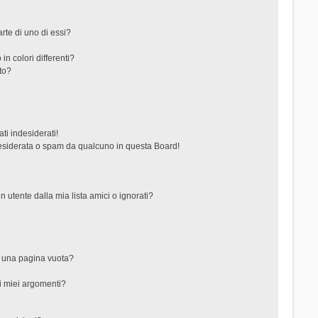
rte di uno di essi?
in colori differenti?
to?
ti indesiderati!
esiderata o spam da qualcuno in questa Board!
tente dalla mia lista amici o ignorati?
?
o una pagina vuota?
i miei argomenti?