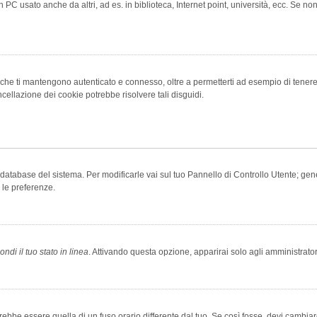
 PC usato anche da altri, ad es. in biblioteca, Internet point, università, ecc. Se no
che ti mantengono autenticato e connesso, oltre a permetterti ad esempio di tenere tr
cellazione dei cookie potrebbe risolvere tali disguidi.
el database del sistema. Per modificarle vai sul tuo Pannello di Controllo Utente; 
 le preferenze.
ndi il tuo stato in linea
. Attivando questa opzione, apparirai solo agli amministrator
be essere quella di un fuso orario differente dal tuo. Se così fosse, devi cambiare l