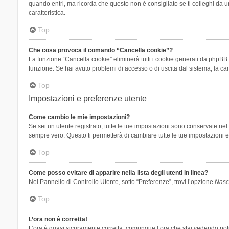
quando entri, ma ricorda che questo non è consigliato se ti colleghi da un
caratteristica.
Top
Che cosa provoca il comando “Cancella cookie”?
La funzione “Cancella cookie” eliminerà tutti i cookie generati da phpBB 
funzione. Se hai avuto problemi di accesso o di uscita dal sistema, la can
Top
Impostazioni e preferenze utente
Come cambio le mie impostazioni?
Se sei un utente registrato, tutte le tue impostazioni sono conservate n
sempre vero. Questo ti permetterà di cambiare tutte le tue impostazioni e
Top
Come posso evitare di apparire nella lista degli utenti in linea?
Nel Pannello di Controllo Utente, sotto “Preferenze”, trovi l’opzione
Nasco
Top
L’ora non è corretta!
L’ora è quasi sicuramente corretta, comunque l’ora che stai vedendo potreb