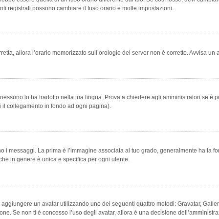
ti registrati possono cambiare il fuso orario e molte impostazioni.
orretta, allora l’orario memorizzato sull’orologio del server non è corretto. Avvisa u
essuno lo ha tradotto nella tua lingua. Prova a chiedere agli amministratori se è po
vi il collegamento in fondo ad ogni pagina).
messaggi. La prima è l’immagine associata al tuo grado, generalmente ha la forma di
che in genere è unica e specifica per ogni utente.
bile aggiungere un avatar utilizzando uno dei seguenti quattro metodi: Gravatar, Gal
ione. Se non ti è concesso l’uso degli avatar, allora è una decisione dell’amministra