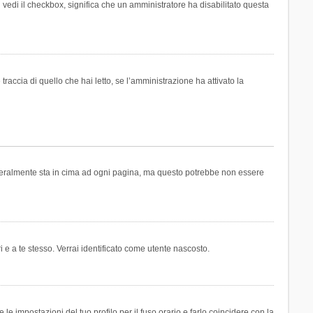
n vedi il checkbox, significa che un amministratore ha disabilitato questa
accia di quello che hai letto, se l’amministrazione ha attivato la
generalmente sta in cima ad ogni pagina, ma questo potrebbe non essere
i e a te stesso. Verrai identificato come utente nascosto.
e impostazioni del tuo profilo per il fuso orario e farlo coincidere con la