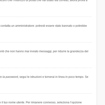
icuro che l’indirizzo di posta che hai usato sia corretto, allora prova a
i contatta un amministratore: potresti essere stato bannato o potrebbe
tenti che non hanno mai inviato messaggi, per ridurre la grandezza del
to la password
, segui le istruzioni e tornerai in linea in poco tempo. Se
are il tuo nome utente. Per rimanere connesso, seleziona l’opzione