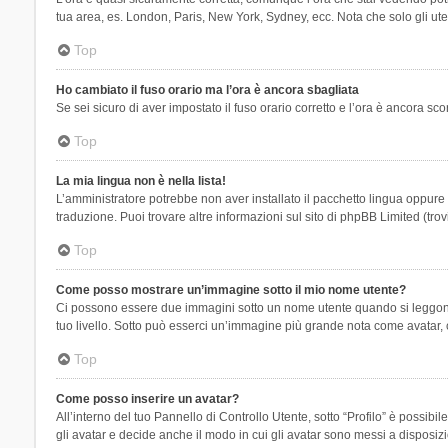
tua area, es. London, Paris, New York, Sydney, ecc. Nota che solo gli uten
Top
Ho cambiato il fuso orario ma l’ora è ancora sbagliata
Se sei sicuro di aver impostato il fuso orario corretto e l’ora è ancora sc
Top
La mia lingua non è nella lista!
L’amministratore potrebbe non aver installato il pacchetto lingua oppure n
traduzione. Puoi trovare altre informazioni sul sito di phpBB Limited (tro
Top
Come posso mostrare un’immagine sotto il mio nome utente?
Ci possono essere due immagini sotto un nome utente quando si leggono i 
tuo livello. Sotto può esserci un’immagine più grande nota come avatar, 
Top
Come posso inserire un avatar?
All’interno del tuo Pannello di Controllo Utente, sotto “Profilo” è possi
gli avatar e decide anche il modo in cui gli avatar sono messi a disposiz