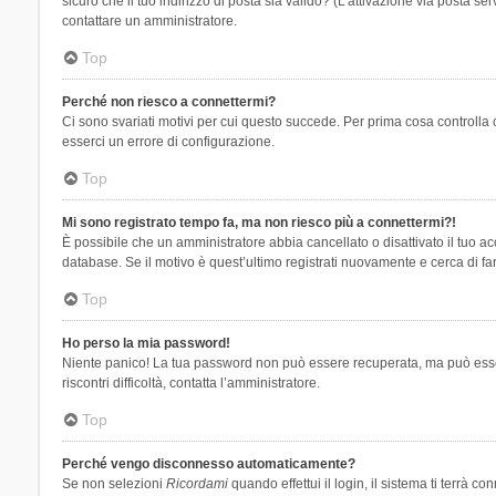
sicuro che il tuo indirizzo di posta sia valido? (L’attivazione via posta se
contattare un amministratore.
Top
Perché non riesco a connettermi?
Ci sono svariati motivi per cui questo succede. Per prima cosa controlla 
esserci un errore di configurazione.
Top
Mi sono registrato tempo fa, ma non riesco più a connettermi?!
È possibile che un amministratore abbia cancellato o disattivato il tuo 
database. Se il motivo è quest’ultimo registrati nuovamente e cerca di fa
Top
Ho perso la mia password!
Niente panico! La tua password non può essere recuperata, ma può essere
riscontri difficoltà, contatta l’amministratore.
Top
Perché vengo disconnesso automaticamente?
Se non selezioni
Ricordami
quando effettui il login, il sistema ti terrà