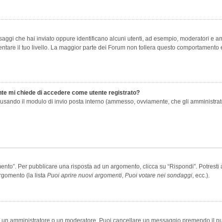
saggi che hai inviato oppure identificano alcuni utenti, ad esempio, moderatori e amm
re il tuo livello. La maggior parte dei Forum non tollera questo comportamento e
ente mi chiede di accedere come utente registrato?
nti usando il modulo di invio posta interno (ammesso, ovviamente, che gli amministra
o”. Per pubblicare una risposta ad un argomento, clicca su “Rispondi”. Potresti av
rgomento (la lista
Puoi aprire nuovi argomenti
,
Puoi votare nei sondaggi
, ecc.).
ia un amministratore o un moderatore. Puoi cancellare un messaggio premendo il p