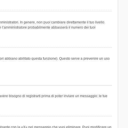
inistratori. In genere, non puoi cambiare direttamente il tuo livello.
 l’amministratore probabilmente abbasserà il numero dei tuoi
tori abbiano abilitato questa funzione). Questo serve a prevenire un uso
ere bisogno di registrarti prima di poter inviare un messaggio: le tue
ulsante con la «X» nel messaggio che vuoi eliminare. Puoi modificare un