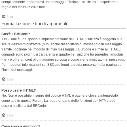
semplicemente inserendovi un messaggio. Tuttavia, sii sicuro di rispettare le
regole del forum in cui ti trovi.
Top
Formattazione e tipi di argomenti
Cos’è il BBCode?
Il BBCode è una speciale implementazione dell’HTML; l’utilizzo è soggetto alla
scelta dell’amministratore (puoi anche disabilitarlo di messaggio in messaggio
tramite l’opzione nel modulo di invio messaggi). Il BBCode è simile all’HTML, i
comandi sono racchiusi tra parentesi quadre [ e ] anziché tra parentesi angolari
< e > e offre un controllo maggiore su cosa e come viene mostrato nei messaggi.
Per maggiori informazioni sul BBCode leggi la guida presente nella pagina per
l’invio dei messaggi.
Top
Posso usare l’HTML?
No. Non è possibile inserire del codice HTML e ottenere che sia interpretato
come tale in questo Forum. La maggior parte delle funzioni dell’HTML può
essere sostituita dal BBCode.
Top
Cosa sono le emoticon?