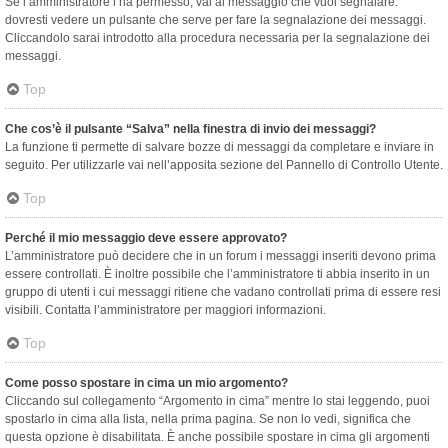
Se l’amministratore l’ha permesso, vai al messaggio che vuoi segnalare:
dovresti vedere un pulsante che serve per fare la segnalazione dei messaggi.
Cliccandolo sarai introdotto alla procedura necessaria per la segnalazione dei
messaggi.
Top
Che cos’è il pulsante “Salva” nella finestra di invio dei messaggi?
La funzione ti permette di salvare bozze di messaggi da completare e inviare in
seguito. Per utilizzarle vai nell’apposita sezione del Pannello di Controllo Utente.
Top
Perché il mio messaggio deve essere approvato?
L’amministratore può decidere che in un forum i messaggi inseriti devono prima
essere controllati. È inoltre possibile che l’amministratore ti abbia inserito in un
gruppo di utenti i cui messaggi ritiene che vadano controllati prima di essere resi
visibili. Contatta l’amministratore per maggiori informazioni.
Top
Come posso spostare in cima un mio argomento?
Cliccando sul collegamento “Argomento in cima” mentre lo stai leggendo, puoi
spostarlo in cima alla lista, nella prima pagina. Se non lo vedi, significa che
questa opzione è disabilitata. È anche possibile spostare in cima gli argomenti