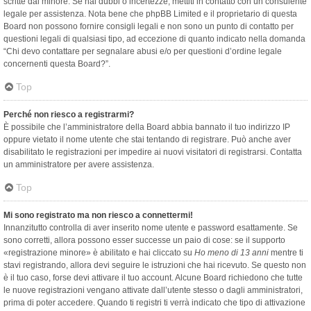
scritte dal minore. Se hai dubbi o incertezze, mettiti in contatto con un consulente
legale per assistenza. Nota bene che phpBB Limited e il proprietario di questa
Board non possono fornire consigli legali e non sono un punto di contatto per
questioni legali di qualsiasi tipo, ad eccezione di quanto indicato nella domanda
“Chi devo contattare per segnalare abusi e/o per questioni d’ordine legale
concernenti questa Board?”.
Top
Perché non riesco a registrarmi?
È possibile che l’amministratore della Board abbia bannato il tuo indirizzo IP
oppure vietato il nome utente che stai tentando di registrare. Può anche aver
disabilitato le registrazioni per impedire ai nuovi visitatori di registrarsi. Contatta
un amministratore per avere assistenza.
Top
Mi sono registrato ma non riesco a connettermi!
Innanzitutto controlla di aver inserito nome utente e password esattamente. Se
sono corretti, allora possono esser successe un paio di cose: se il supporto
«registrazione minore» è abilitato e hai cliccato su
Ho meno di 13 anni
mentre ti
stavi registrando, allora devi seguire le istruzioni che hai ricevuto. Se questo non
è il tuo caso, forse devi attivare il tuo account. Alcune Board richiedono che tutte
le nuove registrazioni vengano attivate dall’utente stesso o dagli amministratori,
prima di poter accedere. Quando ti registri ti verrà indicato che tipo di attivazione