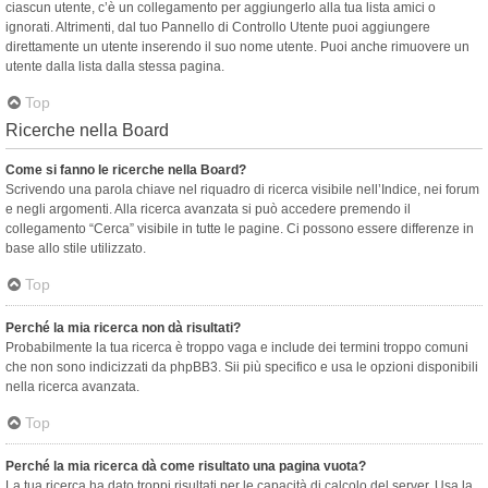
ciascun utente, c’è un collegamento per aggiungerlo alla tua lista amici o
ignorati. Altrimenti, dal tuo Pannello di Controllo Utente puoi aggiungere
direttamente un utente inserendo il suo nome utente. Puoi anche rimuovere un
utente dalla lista dalla stessa pagina.
Top
Ricerche nella Board
Come si fanno le ricerche nella Board?
Scrivendo una parola chiave nel riquadro di ricerca visibile nell’Indice, nei forum
e negli argomenti. Alla ricerca avanzata si può accedere premendo il
collegamento “Cerca” visibile in tutte le pagine. Ci possono essere differenze in
base allo stile utilizzato.
Top
Perché la mia ricerca non dà risultati?
Probabilmente la tua ricerca è troppo vaga e include dei termini troppo comuni
che non sono indicizzati da phpBB3. Sii più specifico e usa le opzioni disponibili
nella ricerca avanzata.
Top
Perché la mia ricerca dà come risultato una pagina vuota?
La tua ricerca ha dato troppi risultati per le capacità di calcolo del server. Usa la