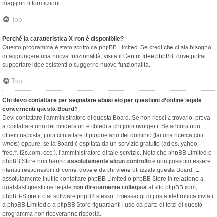
maggiori informazioni.
Top
Perché la caratteristica X non è disponibile?
Questo programma è stato scritto da phpBB Limited. Se credi che ci sia bisogno
di aggiungere una nuova funzionalità, visita il
Centro Idee phpBB
, dove potrai
supportare idee esistenti o suggerire nuove funzionalità.
Top
Chi devo contattare per segnalare abusi e/o per questioni d’ordine legale
concernenti questa Board?
Devi contattare l’amministratore di questa Board. Se non riesci a trovarlo, prova
a contattare uno dei moderatori e chiedi a chi puoi rivolgerti. Se ancora non
ottieni risposta, puoi contattare il proprietario del dominio (fai una ricerca con
whois
) oppure, se la Board è ospitata da un servizio gratuito (ad es. yahoo,
free.fr, f2s.com, ecc.), l’amministratore di tale servizio. Nota che phpBB Limited e
phpBB Store non hanno
assolutamente alcun controllo
e non possono essere
ritenuti responsabili di come, dove e da chi viene utilizzata questa Board. È
assolutamente inutile contattare phpBB Limited o phpBB Store in relazione a
qualsiasi questione legale
non direttamente collegata
al sito phpBB.com,
phpBB-Store.it o al software phpBB stesso. I messaggi di posta elettronica inviati
a phpBB Limited o a phpBB Store riguardanti l’uso da parte di terzi di questo
programma non riceveranno risposta.