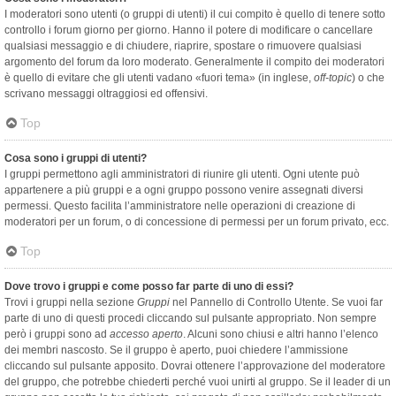
I moderatori sono utenti (o gruppi di utenti) il cui compito è quello di tenere sotto
controllo i forum giorno per giorno. Hanno il potere di modificare o cancellare
qualsiasi messaggio e di chiudere, riaprire, spostare o rimuovere qualsiasi
argomento del forum da loro moderato. Generalmente il compito dei moderatori
è quello di evitare che gli utenti vadano «fuori tema» (in inglese,
off-topic
) o che
scrivano messaggi oltraggiosi ed offensivi.
Top
Cosa sono i gruppi di utenti?
I gruppi permettono agli amministratori di riunire gli utenti. Ogni utente può
appartenere a più gruppi e a ogni gruppo possono venire assegnati diversi
permessi. Questo facilita l’amministratore nelle operazioni di creazione di
moderatori per un forum, o di concessione di permessi per un forum privato, ecc.
Top
Dove trovo i gruppi e come posso far parte di uno di essi?
Trovi i gruppi nella sezione
Gruppi
nel Pannello di Controllo Utente. Se vuoi far
parte di uno di questi procedi cliccando sul pulsante appropriato. Non sempre
però i gruppi sono ad
accesso aperto
. Alcuni sono chiusi e altri hanno l’elenco
dei membri nascosto. Se il gruppo è aperto, puoi chiedere l’ammissione
cliccando sul pulsante apposito. Dovrai ottenere l’approvazione del moderatore
del gruppo, che potrebbe chiederti perché vuoi unirti al gruppo. Se il leader di un