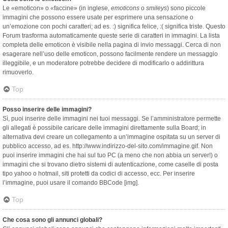
Le «emoticon» o «faccine» (in inglese,
emoticons
o
smileys
) sono piccole
immagini che possono essere usate per esprimere una sensazione o
un’emozione con pochi caratteri; ad es. :) significa felice, :( significa triste. Questo
Forum trasforma automaticamente queste serie di caratteri in immagini. La lista
completa delle emoticon è visibile nella pagina di invio messaggi. Cerca di non
esagerare nell’uso delle emoticon, possono facilmente rendere un messaggio
illeggibile, e un moderatore potrebbe decidere di modificarlo o addirittura
rimuoverlo.
Top
Posso inserire delle immagini?
Sì, puoi inserire delle immagini nei tuoi messaggi. Se l’amministratore permette
gli allegati è possibile caricare delle immagini direttamente sulla Board; in
alternativa devi creare un collegamento a un’immagine ospitata su un server di
pubblico accesso, ad es. http://www.indirizzo-del-sito.com/immagine.gif. Non
puoi inserire immagini che hai sul tuo PC (a meno che non abbia un server!) o
immagini che si trovano dietro sistemi di autenticazione, come caselle di posta
tipo yahoo o hotmail, siti protetti da codici di accesso, ecc. Per inserire
l’immagine, puoi usare il comando BBCode [img].
Top
Che cosa sono gli annunci globali?