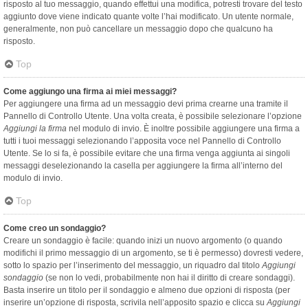
risposto al tuo messaggio, quando effettui una modifica, potresti trovare del testo
aggiunto dove viene indicato quante volte l’hai modificato. Un utente normale,
generalmente, non può cancellare un messaggio dopo che qualcuno ha
risposto.
Top
Come aggiungo una firma ai miei messaggi?
Per aggiungere una firma ad un messaggio devi prima crearne una tramite il
Pannello di Controllo Utente. Una volta creata, è possibile selezionare l’opzione
Aggiungi la firma
nel modulo di invio. È inoltre possibile aggiungere una firma a
tutti i tuoi messaggi selezionando l’apposita voce nel Pannello di Controllo
Utente. Se lo si fa, è possibile evitare che una firma venga aggiunta ai singoli
messaggi deselezionando la casella per aggiungere la firma all’interno del
modulo di invio.
Top
Come creo un sondaggio?
Creare un sondaggio è facile: quando inizi un nuovo argomento (o quando
modifichi il primo messaggio di un argomento, se ti è permesso) dovresti vedere,
sotto lo spazio per l’inserimento del messaggio, un riquadro dal titolo
Aggiungi
sondaggio
(se non lo vedi, probabilmente non hai il diritto di creare sondaggi).
Basta inserire un titolo per il sondaggio e almeno due opzioni di risposta (per
inserire un’opzione di risposta, scrivila nell’apposito spazio e clicca su
Aggiungi