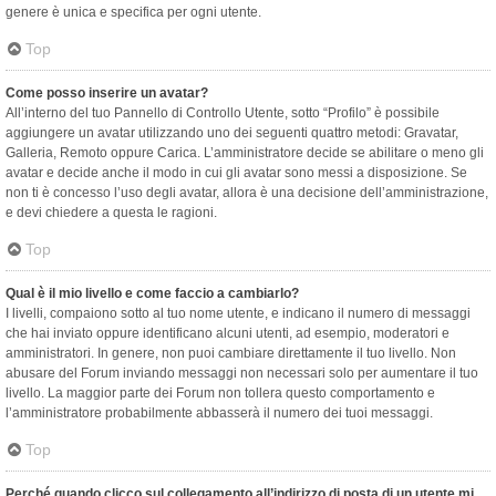
genere è unica e specifica per ogni utente.
Top
Come posso inserire un avatar?
All’interno del tuo Pannello di Controllo Utente, sotto “Profilo” è possibile
aggiungere un avatar utilizzando uno dei seguenti quattro metodi: Gravatar,
Galleria, Remoto oppure Carica. L’amministratore decide se abilitare o meno gli
avatar e decide anche il modo in cui gli avatar sono messi a disposizione. Se
non ti è concesso l’uso degli avatar, allora è una decisione dell’amministrazione,
e devi chiedere a questa le ragioni.
Top
Qual è il mio livello e come faccio a cambiarlo?
I livelli, compaiono sotto al tuo nome utente, e indicano il numero di messaggi
che hai inviato oppure identificano alcuni utenti, ad esempio, moderatori e
amministratori. In genere, non puoi cambiare direttamente il tuo livello. Non
abusare del Forum inviando messaggi non necessari solo per aumentare il tuo
livello. La maggior parte dei Forum non tollera questo comportamento e
l’amministratore probabilmente abbasserà il numero dei tuoi messaggi.
Top
Perché quando clicco sul collegamento all’indirizzo di posta di un utente mi