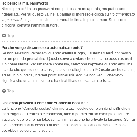
Ho perso la mia password!
Niente panico! La tua password non può essere recuperata, ma può essere
rigenerata. Per far questo vai nella pagina di ingresso e clicca su
Ho dimenticato
la password
, segui le istruzioni e tornerai in linea in poco tempo. Se riscontri
difficoltà, contatta l’amministratore.
Top
Perché vengo disconnesso automaticamente?
Se non selezioni
Ricordami
quando effettui il login, il sistema ti terrà connesso
per un periodo prestabilito. Questo serve a evitare che qualcuno possa usare il
tuo nome utente. Per rimanere connesso, seleziona l’opzione quando entri, ma
ricorda che questo non è consigliato se ti colleghi da un PC usato anche da altri,
ad es. in biblioteca, Internet point, università, ecc. Se non vedi il checkbox,
significa che un amministratore ha disabilitato questa caratteristica.
Top
Che cosa provoca il comando “Cancella cookie”?
La funzione “Cancella cookie” eliminerà tutti i cookie generati da phpBB che ti
mantengono autenticato e connesso, oltre a permetterti ad esempio di tenere
traccia di quello che hai letto, se l’amministrazione ha attivato la funzione. Se hai
avuto problemi di accesso o di uscita dal sistema, la cancellazione dei cookie
potrebbe risolvere tali disguidi.