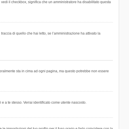
n vedi il checkbox, significa che un amministratore ha disabilitato questa
accia di quello che hai letto, se l’amministrazione ha attivato la
generalmente sta in cima ad ogni pagina, ma questo potrebbe non essere
i e a te stesso. Verrai identificato come utente nascosto.
e impostazioni del tuo profilo per il fuso orario e farlo coincidere con la