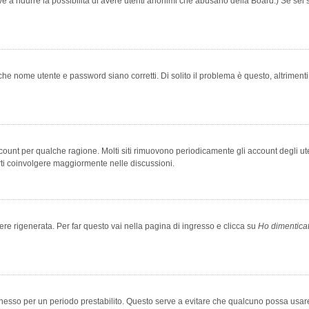
rve a ridurre la possibilità di avere utenti anonimi che abusano della Board.) Se sei s
che nome utente e password siano corretti. Di solito il problema è questo, altriment
account per qualche ragione. Molti siti rimuovono periodicamente gli account degli u
rti coinvolgere maggiormente nelle discussioni.
 rigenerata. Per far questo vai nella pagina di ingresso e clicca su
Ho dimentica
 connesso per un periodo prestabilito. Questo serve a evitare che qualcuno possa us