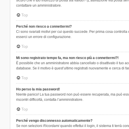
sicuro che il tuo indirizzo di posta sia valido? (L’attivazione via posta se
contattare un amministratore.
Top
Perché non riesco a connettermi?
Ci sono svariati motivi per cui questo succede. Per prima cosa controlla 
esserci un errore di configurazione.
Top
Mi sono registrato tempo fa, ma non riesco più a connettermi?!
È possibile che un amministratore abbia cancellato o disattivato il tuo 
database. Se il motivo è quest’ultimo registrati nuovamente e cerca di fa
Top
Ho perso la mia password!
Niente panico! La tua password non può essere recuperata, ma può essere
riscontri difficoltà, contatta l’amministratore.
Top
Perché vengo disconnesso automaticamente?
Se non selezioni
Ricordami
quando effettui il login, il sistema ti terrà