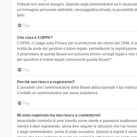
Potresti non averne bisogno: dipende dagli amministratori se è necessario
un’immagine personale definibile, messaggistica privata, la possibilità di
farlo.
Top
Che cosa è COPPA?
COPPA, o Legge sulla Privacy per la protezione dei minori del 1998, è una
scritta da parte del genitore o tutore legale, permettendo la registrazion
il proprietario di questa Board non possono fornire consigli legali e non
per questioni d’ordine legale concernenti questa Board?”.
Top
Perché non riesco a registrarmi?
È possibile che l’amministratore della Board abbia bannato il tuo indirizzo
Contatta un amministratore per avere assistenza.
Top
Mi sono registrato ma non riesco a connettermi!
Innanzitutto controlla di aver inserito nome utente e password esattament
mentre ti stavi registrando, allora devi seguire le istruzioni che hai rice
o dagli amministratori, prima di poter accedere. Quando ti registri ti verrà