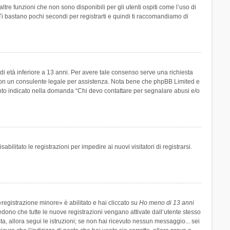
re funzioni che non sono disponibili per gli utenti ospiti come l’uso di
 Ti bastano pochi secondi per registrarti e quindi ti raccomandiamo di
di età inferiore a 13 anni. Per avere tale consenso serve una richiesta
tto con un consulente legale per assistenza. Nota bene che phpBB Limited e
uanto indicato nella domanda “Chi devo contattare per segnalare abusi e/o
ilitato le registrazioni per impedire ai nuovi visitatori di registrarsi.
registrazione minore» è abilitato e hai cliccato su
Ho meno di 13 anni
hiedono che tutte le nuove registrazioni vengano attivate dall’utente stesso
sta, allora segui le istruzioni; se non hai ricevuto nessun messaggio... sei