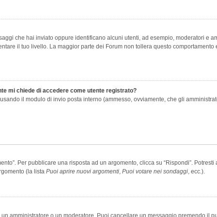
saggi che hai inviato oppure identificano alcuni utenti, ad esempio, moderatori e amm
re il tuo livello. La maggior parte dei Forum non tollera questo comportamento e
ente mi chiede di accedere come utente registrato?
nti usando il modulo di invio posta interno (ammesso, ovviamente, che gli amministra
o”. Per pubblicare una risposta ad un argomento, clicca su “Rispondi”. Potresti av
rgomento (la lista
Puoi aprire nuovi argomenti
,
Puoi votare nei sondaggi
, ecc.).
ia un amministratore o un moderatore. Puoi cancellare un messaggio premendo il p