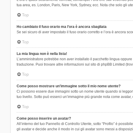
tua area, es. London, Paris, New York, Sydney, ecc. Nota che solo gli uten
Top
Ho cambiato il fuso orario ma l’ora è ancora sbagliata
Se sei sicuro di aver impostato il fuso orario corretto e l’ora è ancora sc
Top
La mia lingua non è nella lista!
L’amministratore potrebbe non aver installato il pacchetto lingua oppure n
traduzione. Puoi trovare altre informazioni sul sito di phpBB Limited (tro
Top
Come posso mostrare un’immagine sotto il mio nome utente?
Ci possono essere due immagini sotto un nome utente quando si leggono i 
tuo livello. Sotto può esserci un’immagine più grande nota come avatar, 
Top
Come posso inserire un avatar?
All’interno del tuo Pannello di Controllo Utente, sotto “Profilo” è possi
gli avatar e decide anche il modo in cui gli avatar sono messi a disposiz