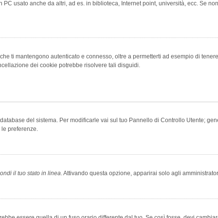
 PC usato anche da altri, ad es. in biblioteca, Internet point, università, ecc. Se no
che ti mantengono autenticato e connesso, oltre a permetterti ad esempio di tenere tr
cellazione dei cookie potrebbe risolvere tali disguidi.
el database del sistema. Per modificarle vai sul tuo Pannello di Controllo Utente; 
 le preferenze.
ndi il tuo stato in linea
. Attivando questa opzione, apparirai solo agli amministrator
be essere quella di un fuso orario differente dal tuo. Se così fosse, devi cambiare l