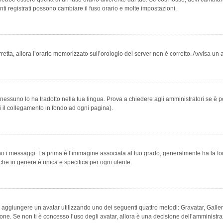
ti registrati possono cambiare il fuso orario e molte impostazioni.
orretta, allora l’orario memorizzato sull’orologio del server non è corretto. Avvisa u
essuno lo ha tradotto nella tua lingua. Prova a chiedere agli amministratori se è po
vi il collegamento in fondo ad ogni pagina).
messaggi. La prima è l’immagine associata al tuo grado, generalmente ha la forma di
che in genere è unica e specifica per ogni utente.
bile aggiungere un avatar utilizzando uno dei seguenti quattro metodi: Gravatar, Gal
ione. Se non ti è concesso l’uso degli avatar, allora è una decisione dell’amministra