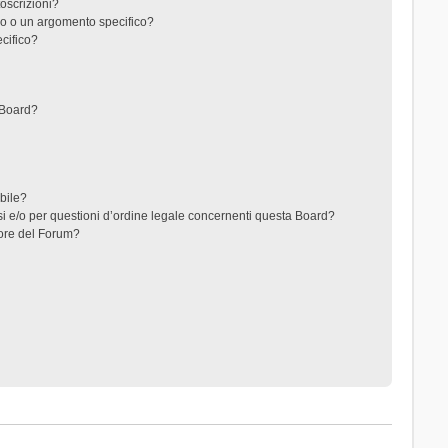
toscrizioni?
o o un argomento specifico?
cifico?
 Board?
ibile?
i e/o per questioni d’ordine legale concernenti questa Board?
ore del Forum?