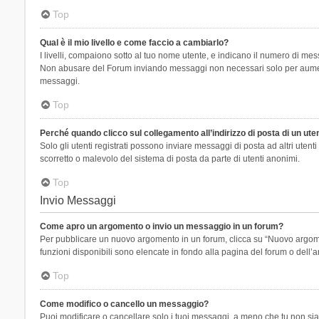
Top
Qual è il mio livello e come faccio a cambiarlo?
I livelli, compaiono sotto al tuo nome utente, e indicano il numero di mes
Non abusare del Forum inviando messaggi non necessari solo per aumenta
messaggi.
Top
Perché quando clicco sul collegamento all’indirizzo di posta di un ut
Solo gli utenti registrati possono inviare messaggi di posta ad altri ute
scorretto o malevolo del sistema di posta da parte di utenti anonimi.
Top
Invio Messaggi
Come apro un argomento o invio un messaggio in un forum?
Per pubblicare un nuovo argomento in un forum, clicca su “Nuovo argoment
funzioni disponibili sono elencate in fondo alla pagina del forum o dell’a
Top
Come modifico o cancello un messaggio?
Puoi modificare o cancellare solo i tuoi messaggi, a meno che tu non s