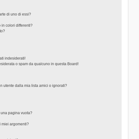
rte di uno di essi?
in colori differenti?
to?
ti indesiderati!
esiderata o spam da qualcuno in questa Board!
tente dalla mia lista amici o ignorati?
?
o una pagina vuota?
i miei argomenti?