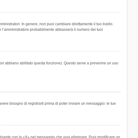
inistratori. In genere, non puoi cambiare direttamente il tuo livello.
 l’amministratore probabilmente abbasserà il numero dei tuoi
tori abbiano abilitato questa funzione). Questo serve a prevenire un uso
ere bisogno di registrarti prima di poter inviare un messaggio: le tue
ulsante con la «X» nel messaggio che vuoi eliminare. Puoi modificare un