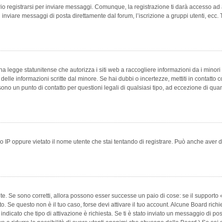
 registrarsi per inviare messaggi. Comunque, la registrazione ti darà accesso ad alt
 inviare messaggi di posta direttamente dal forum, l’iscrizione a gruppi utenti, ecc.
 legge statunitense che autorizza i siti web a raccogliere informazioni da i minori 
e delle informazioni scritte dal minore. Se hai dubbi o incertezze, mettiti in conta
 sono un punto di contatto per questioni legali di qualsiasi tipo, ad eccezione di q
 IP oppure vietato il nome utente che stai tentando di registrare. Può anche aver disab
e. Se sono corretti, allora possono esser successe un paio di cose: se il supporto «
vuto. Se questo non è il tuo caso, forse devi attivare il tuo account. Alcune Board ric
 indicato che tipo di attivazione è richiesta. Se ti è stato inviato un messaggio di po