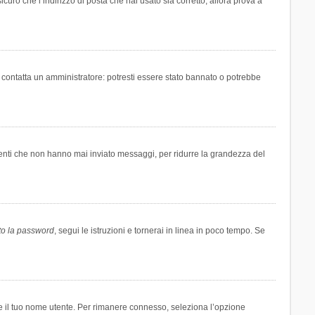
icuro che l’indirizzo di posta che hai usato sia corretto, allora prova a
i contatta un amministratore: potresti essere stato bannato o potrebbe
tenti che non hanno mai inviato messaggi, per ridurre la grandezza del
to la password
, segui le istruzioni e tornerai in linea in poco tempo. Se
are il tuo nome utente. Per rimanere connesso, seleziona l’opzione