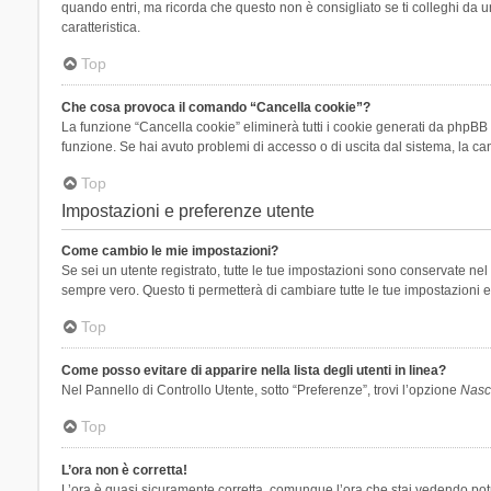
quando entri, ma ricorda che questo non è consigliato se ti colleghi da un
caratteristica.
Top
Che cosa provoca il comando “Cancella cookie”?
La funzione “Cancella cookie” eliminerà tutti i cookie generati da phpBB 
funzione. Se hai avuto problemi di accesso o di uscita dal sistema, la can
Top
Impostazioni e preferenze utente
Come cambio le mie impostazioni?
Se sei un utente registrato, tutte le tue impostazioni sono conservate n
sempre vero. Questo ti permetterà di cambiare tutte le tue impostazioni e
Top
Come posso evitare di apparire nella lista degli utenti in linea?
Nel Pannello di Controllo Utente, sotto “Preferenze”, trovi l’opzione
Nasco
Top
L’ora non è corretta!
L’ora è quasi sicuramente corretta, comunque l’ora che stai vedendo potreb