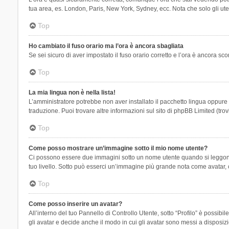
tua area, es. London, Paris, New York, Sydney, ecc. Nota che solo gli uten
Top
Ho cambiato il fuso orario ma l’ora è ancora sbagliata
Se sei sicuro di aver impostato il fuso orario corretto e l’ora è ancora sc
Top
La mia lingua non è nella lista!
L’amministratore potrebbe non aver installato il pacchetto lingua oppure n
traduzione. Puoi trovare altre informazioni sul sito di phpBB Limited (tro
Top
Come posso mostrare un’immagine sotto il mio nome utente?
Ci possono essere due immagini sotto un nome utente quando si leggono i 
tuo livello. Sotto può esserci un’immagine più grande nota come avatar, 
Top
Come posso inserire un avatar?
All’interno del tuo Pannello di Controllo Utente, sotto “Profilo” è possi
gli avatar e decide anche il modo in cui gli avatar sono messi a disposiz