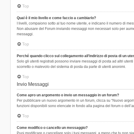
Top
Qual è il mio livello e come faccio a cambiarlo?
I livelli, compaiono sotto al tuo nome utente, e indicano il numero di mes
Non abusare del Forum inviando messaggi non necessari solo per aumenta
messaggi.
Top
Perché quando clicco sul collegamento all’indirizzo di posta di un ut
Solo gli utenti registrati possono inviare messaggi di posta ad altri ute
scorretto o malevolo del sistema di posta da parte di utenti anonimi.
Top
Invio Messaggi
Come apro un argomento o invio un messaggio in un forum?
Per pubblicare un nuovo argomento in un forum, clicca su “Nuovo argoment
funzioni disponibili sono elencate in fondo alla pagina del forum o dell’a
Top
Come modifico o cancello un messaggio?
Puoi modificare o cancellare solo i tuoi messaggi, a meno che tu non s