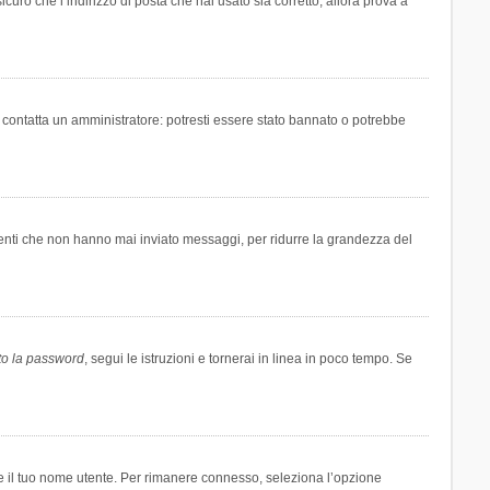
icuro che l’indirizzo di posta che hai usato sia corretto, allora prova a
i contatta un amministratore: potresti essere stato bannato o potrebbe
tenti che non hanno mai inviato messaggi, per ridurre la grandezza del
to la password
, segui le istruzioni e tornerai in linea in poco tempo. Se
are il tuo nome utente. Per rimanere connesso, seleziona l’opzione