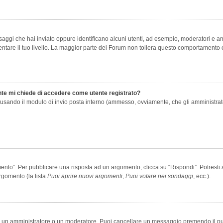
saggi che hai inviato oppure identificano alcuni utenti, ad esempio, moderatori e amm
re il tuo livello. La maggior parte dei Forum non tollera questo comportamento e
ente mi chiede di accedere come utente registrato?
nti usando il modulo di invio posta interno (ammesso, ovviamente, che gli amministra
o”. Per pubblicare una risposta ad un argomento, clicca su “Rispondi”. Potresti av
rgomento (la lista
Puoi aprire nuovi argomenti
,
Puoi votare nei sondaggi
, ecc.).
ia un amministratore o un moderatore. Puoi cancellare un messaggio premendo il p