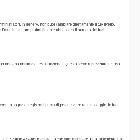
inistratori. In genere, non puoi cambiare direttamente il tuo livello.
 l’amministratore probabilmente abbasserà il numero dei tuoi
tori abbiano abilitato questa funzione). Questo serve a prevenire un uso
ere bisogno di registrarti prima di poter inviare un messaggio: le tue
ulsante con la «X» nel messaggio che vuoi eliminare. Puoi modificare un