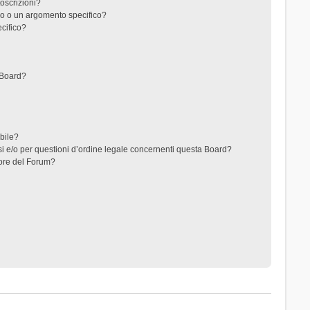
toscrizioni?
o o un argomento specifico?
cifico?
 Board?
ibile?
i e/o per questioni d’ordine legale concernenti questa Board?
ore del Forum?