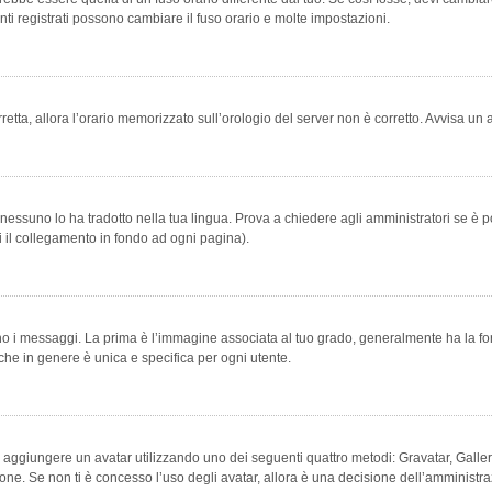
ti registrati possono cambiare il fuso orario e molte impostazioni.
orretta, allora l’orario memorizzato sull’orologio del server non è corretto. Avvisa u
essuno lo ha tradotto nella tua lingua. Prova a chiedere agli amministratori se è po
vi il collegamento in fondo ad ogni pagina).
messaggi. La prima è l’immagine associata al tuo grado, generalmente ha la forma di
che in genere è unica e specifica per ogni utente.
bile aggiungere un avatar utilizzando uno dei seguenti quattro metodi: Gravatar, Gal
ione. Se non ti è concesso l’uso degli avatar, allora è una decisione dell’amministra