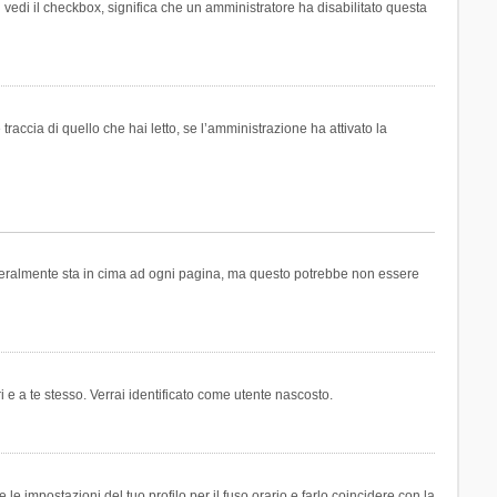
n vedi il checkbox, significa che un amministratore ha disabilitato questa
accia di quello che hai letto, se l’amministrazione ha attivato la
generalmente sta in cima ad ogni pagina, ma questo potrebbe non essere
i e a te stesso. Verrai identificato come utente nascosto.
e impostazioni del tuo profilo per il fuso orario e farlo coincidere con la