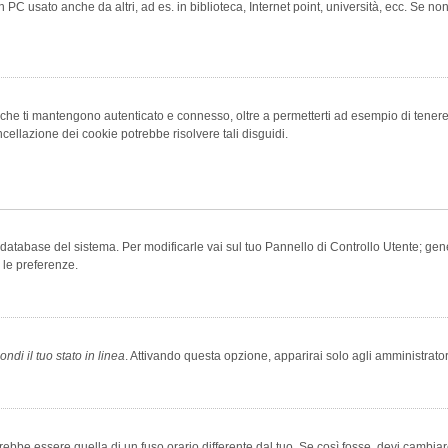
 PC usato anche da altri, ad es. in biblioteca, Internet point, università, ecc. Se no
che ti mantengono autenticato e connesso, oltre a permetterti ad esempio di tenere tr
cellazione dei cookie potrebbe risolvere tali disguidi.
el database del sistema. Per modificarle vai sul tuo Pannello di Controllo Utente; 
 le preferenze.
ndi il tuo stato in linea
. Attivando questa opzione, apparirai solo agli amministrator
be essere quella di un fuso orario differente dal tuo. Se così fosse, devi cambiare l