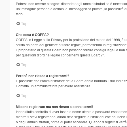
Potresti non averne bisogno: dipende dagli amministratori se è necessario
un’immagine personale definibile, messaggistica privata, la possibilità di
farlo.
Top
Che cosa è COPPA?
COPPA, o Legge sulla Privacy per la protezione dei minori del 1998, è una
scritta da parte del genitore o tutore legale, permettendo la registrazion
il proprietario di questa Board non possono fornire consigli legali e non
per questioni d’ordine legale concernenti questa Board?”.
Top
Perché non riesco a registrarmi?
È possibile che l’amministratore della Board abbia bannato il tuo indirizzo
Contatta un amministratore per avere assistenza.
Top
Mi sono registrato ma non riesco a connettermi!
Innanzitutto controlla di aver inserito nome utente e password esattament
mentre ti stavi registrando, allora devi seguire le istruzioni che hai rice
o dagli amministratori, prima di poter accedere. Quando ti registri ti verrà