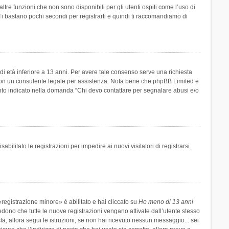
re funzioni che non sono disponibili per gli utenti ospiti come l’uso di
 Ti bastano pochi secondi per registrarti e quindi ti raccomandiamo di
di età inferiore a 13 anni. Per avere tale consenso serve una richiesta
tto con un consulente legale per assistenza. Nota bene che phpBB Limited e
uanto indicato nella domanda “Chi devo contattare per segnalare abusi e/o
ilitato le registrazioni per impedire ai nuovi visitatori di registrarsi.
registrazione minore» è abilitato e hai cliccato su
Ho meno di 13 anni
hiedono che tutte le nuove registrazioni vengano attivate dall’utente stesso
sta, allora segui le istruzioni; se non hai ricevuto nessun messaggio... sei