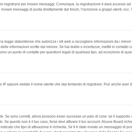
 registrarsi per inviare messaggi. Comunque, la registrazione ti darà accesso ad alt
 inviare messaggi di posta direttamente dal forum, l’iscrizione a gruppi utenti, ecc.
 legge statunitense che autorizza i siti web a raccogliere informazioni da i minori 
e delle informazioni scritte dal minore. Se hai dubbi o incertezze, mettiti in conta
 sono un punto di contatto per questioni legali di qualsiasi tipo, ad eccezione di q
 IP oppure vietato il nome utente che stai tentando di registrare. Può anche aver disab
e. Se sono corretti, allora possono esser successe un paio di cose: se il supporto «
vuto. Se questo non è il tuo caso, forse devi attivare il tuo account. Alcune Board ric
 indicato che tipo di attivazione è richiesta. Se ti è stato inviato un messaggio di po