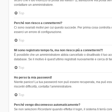
sicuro che il tuo indirizzo di posta sia valido? (L’attivazione via posta se
contattare un amministratore.
Top
Perché non riesco a connettermi?
Ci sono svariati motivi per cui questo succede. Per prima cosa controlla 
esserci un errore di configurazione.
Top
Mi sono registrato tempo fa, ma non riesco più a connettermi?!
È possibile che un amministratore abbia cancellato o disattivato il tuo 
database. Se il motivo è quest’ultimo registrati nuovamente e cerca di fa
Top
Ho perso la mia password!
Niente panico! La tua password non può essere recuperata, ma può essere
riscontri difficoltà, contatta l’amministratore.
Top
Perché vengo disconnesso automaticamente?
Se non selezioni
Ricordami
quando effettui il login, il sistema ti terrà