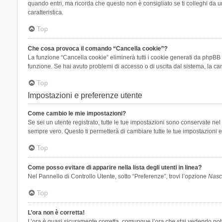
quando entri, ma ricorda che questo non è consigliato se ti colleghi da un
caratteristica.
Top
Che cosa provoca il comando “Cancella cookie”?
La funzione “Cancella cookie” eliminerà tutti i cookie generati da phpBB 
funzione. Se hai avuto problemi di accesso o di uscita dal sistema, la can
Top
Impostazioni e preferenze utente
Come cambio le mie impostazioni?
Se sei un utente registrato, tutte le tue impostazioni sono conservate n
sempre vero. Questo ti permetterà di cambiare tutte le tue impostazioni e
Top
Come posso evitare di apparire nella lista degli utenti in linea?
Nel Pannello di Controllo Utente, sotto “Preferenze”, trovi l’opzione
Nasco
Top
L’ora non è corretta!
L’ora è quasi sicuramente corretta, comunque l’ora che stai vedendo potreb