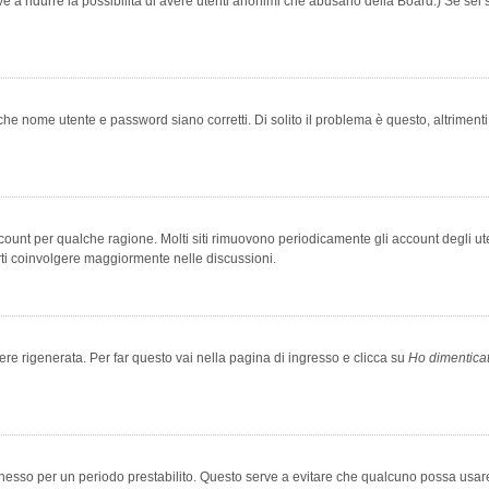
rve a ridurre la possibilità di avere utenti anonimi che abusano della Board.) Se sei s
che nome utente e password siano corretti. Di solito il problema è questo, altriment
account per qualche ragione. Molti siti rimuovono periodicamente gli account degli u
rti coinvolgere maggiormente nelle discussioni.
 rigenerata. Per far questo vai nella pagina di ingresso e clicca su
Ho dimentica
 connesso per un periodo prestabilito. Questo serve a evitare che qualcuno possa us