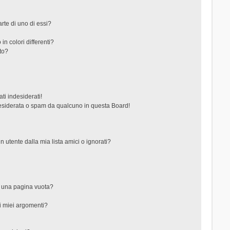
rte di uno di essi?
in colori differenti?
to?
ti indesiderati!
esiderata o spam da qualcuno in questa Board!
tente dalla mia lista amici o ignorati?
?
o una pagina vuota?
i miei argomenti?