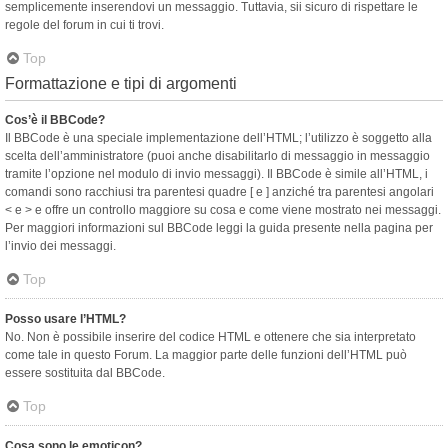
semplicemente inserendovi un messaggio. Tuttavia, sii sicuro di rispettare le
regole del forum in cui ti trovi.
Top
Formattazione e tipi di argomenti
Cos’è il BBCode?
Il BBCode è una speciale implementazione dell’HTML; l’utilizzo è soggetto alla
scelta dell’amministratore (puoi anche disabilitarlo di messaggio in messaggio
tramite l’opzione nel modulo di invio messaggi). Il BBCode è simile all’HTML, i
comandi sono racchiusi tra parentesi quadre [ e ] anziché tra parentesi angolari
< e > e offre un controllo maggiore su cosa e come viene mostrato nei messaggi.
Per maggiori informazioni sul BBCode leggi la guida presente nella pagina per
l’invio dei messaggi.
Top
Posso usare l’HTML?
No. Non è possibile inserire del codice HTML e ottenere che sia interpretato
come tale in questo Forum. La maggior parte delle funzioni dell’HTML può
essere sostituita dal BBCode.
Top
Cosa sono le emoticon?