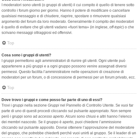
I moderatori sono utenti (o gruppi di utenti) il cui compito è quello di tenere sotto
controllo i forum giorno per giorno. Hanno il potere di modificare o cancellare
qualsiasi messaggio e di chiudere, riaprire, spostare o rimuovere qualsiasi
argomento del forum da loro moderato. Generalmente il compito dei moderatori
è quello di evitare che gli utenti vadano «fuori tema» (in inglese,
off-topic
) o che
scrivano messaggi oltraggiosi ed offensivi.
Top
Cosa sono i gruppi di utenti?
I gruppi permettono agli amministratori di riunire gli utenti. Ogni utente può
appartenere a più gruppi e a ogni gruppo possono venire assegnati diversi
permessi. Questo facilita l’amministratore nelle operazioni di creazione di
moderatori per un forum, o di concessione di permessi per un forum privato, ecc.
Top
Dove trovo i gruppi e come posso far parte di uno di essi?
Trovi i gruppi nella sezione
Gruppi
nel Pannello di Controllo Utente. Se vuoi far
parte di uno di questi procedi cliccando sul pulsante appropriato. Non sempre
però i gruppi sono ad
accesso aperto
. Alcuni sono chiusi e altri hanno l’elenco
dei membri nascosto. Se il gruppo è aperto, puoi chiedere l’ammissione
cliccando sul pulsante apposito. Dovrai ottenere l’approvazione del moderatore
del gruppo, che potrebbe chiederti perché vuoi unirti al gruppo. Se il leader di un