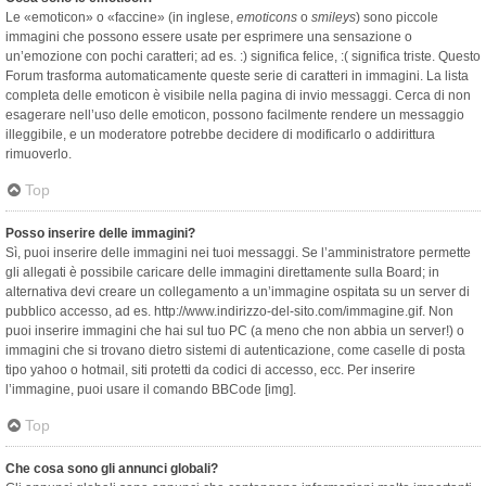
Le «emoticon» o «faccine» (in inglese,
emoticons
o
smileys
) sono piccole
immagini che possono essere usate per esprimere una sensazione o
un’emozione con pochi caratteri; ad es. :) significa felice, :( significa triste. Questo
Forum trasforma automaticamente queste serie di caratteri in immagini. La lista
completa delle emoticon è visibile nella pagina di invio messaggi. Cerca di non
esagerare nell’uso delle emoticon, possono facilmente rendere un messaggio
illeggibile, e un moderatore potrebbe decidere di modificarlo o addirittura
rimuoverlo.
Top
Posso inserire delle immagini?
Sì, puoi inserire delle immagini nei tuoi messaggi. Se l’amministratore permette
gli allegati è possibile caricare delle immagini direttamente sulla Board; in
alternativa devi creare un collegamento a un’immagine ospitata su un server di
pubblico accesso, ad es. http://www.indirizzo-del-sito.com/immagine.gif. Non
puoi inserire immagini che hai sul tuo PC (a meno che non abbia un server!) o
immagini che si trovano dietro sistemi di autenticazione, come caselle di posta
tipo yahoo o hotmail, siti protetti da codici di accesso, ecc. Per inserire
l’immagine, puoi usare il comando BBCode [img].
Top
Che cosa sono gli annunci globali?