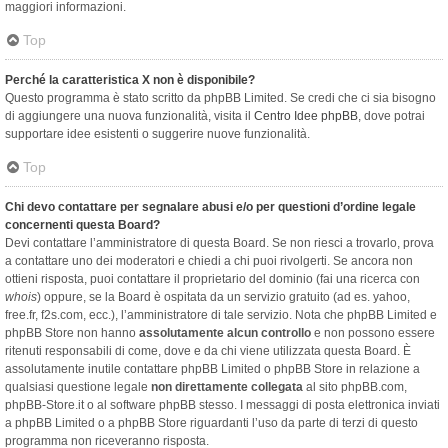
maggiori informazioni.
Top
Perché la caratteristica X non è disponibile?
Questo programma è stato scritto da phpBB Limited. Se credi che ci sia bisogno
di aggiungere una nuova funzionalità, visita il
Centro Idee phpBB
, dove potrai
supportare idee esistenti o suggerire nuove funzionalità.
Top
Chi devo contattare per segnalare abusi e/o per questioni d’ordine legale
concernenti questa Board?
Devi contattare l’amministratore di questa Board. Se non riesci a trovarlo, prova
a contattare uno dei moderatori e chiedi a chi puoi rivolgerti. Se ancora non
ottieni risposta, puoi contattare il proprietario del dominio (fai una ricerca con
whois
) oppure, se la Board è ospitata da un servizio gratuito (ad es. yahoo,
free.fr, f2s.com, ecc.), l’amministratore di tale servizio. Nota che phpBB Limited e
phpBB Store non hanno
assolutamente alcun controllo
e non possono essere
ritenuti responsabili di come, dove e da chi viene utilizzata questa Board. È
assolutamente inutile contattare phpBB Limited o phpBB Store in relazione a
qualsiasi questione legale
non direttamente collegata
al sito phpBB.com,
phpBB-Store.it o al software phpBB stesso. I messaggi di posta elettronica inviati
a phpBB Limited o a phpBB Store riguardanti l’uso da parte di terzi di questo
programma non riceveranno risposta.