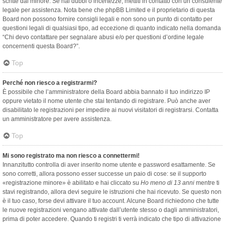
scritte dal minore. Se hai dubbi o incertezze, mettiti in contatto con un consulente
legale per assistenza. Nota bene che phpBB Limited e il proprietario di questa
Board non possono fornire consigli legali e non sono un punto di contatto per
questioni legali di qualsiasi tipo, ad eccezione di quanto indicato nella domanda
“Chi devo contattare per segnalare abusi e/o per questioni d’ordine legale
concernenti questa Board?”.
Top
Perché non riesco a registrarmi?
È possibile che l’amministratore della Board abbia bannato il tuo indirizzo IP
oppure vietato il nome utente che stai tentando di registrare. Può anche aver
disabilitato le registrazioni per impedire ai nuovi visitatori di registrarsi. Contatta
un amministratore per avere assistenza.
Top
Mi sono registrato ma non riesco a connettermi!
Innanzitutto controlla di aver inserito nome utente e password esattamente. Se
sono corretti, allora possono esser successe un paio di cose: se il supporto
«registrazione minore» è abilitato e hai cliccato su
Ho meno di 13 anni
mentre ti
stavi registrando, allora devi seguire le istruzioni che hai ricevuto. Se questo non
è il tuo caso, forse devi attivare il tuo account. Alcune Board richiedono che tutte
le nuove registrazioni vengano attivate dall’utente stesso o dagli amministratori,
prima di poter accedere. Quando ti registri ti verrà indicato che tipo di attivazione