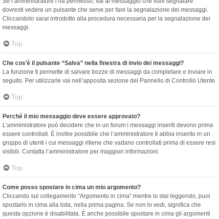
Se l’amministratore l’ha permesso, vai al messaggio che vuoi segnalare:
dovresti vedere un pulsante che serve per fare la segnalazione dei messaggi.
Cliccandolo sarai introdotto alla procedura necessaria per la segnalazione dei
messaggi.
Top
Che cos’è il pulsante “Salva” nella finestra di invio dei messaggi?
La funzione ti permette di salvare bozze di messaggi da completare e inviare in
seguito. Per utilizzarle vai nell’apposita sezione del Pannello di Controllo Utente.
Top
Perché il mio messaggio deve essere approvato?
L’amministratore può decidere che in un forum i messaggi inseriti devono prima
essere controllati. È inoltre possibile che l’amministratore ti abbia inserito in un
gruppo di utenti i cui messaggi ritiene che vadano controllati prima di essere resi
visibili. Contatta l’amministratore per maggiori informazioni.
Top
Come posso spostare in cima un mio argomento?
Cliccando sul collegamento “Argomento in cima” mentre lo stai leggendo, puoi
spostarlo in cima alla lista, nella prima pagina. Se non lo vedi, significa che
questa opzione è disabilitata. È anche possibile spostare in cima gli argomenti