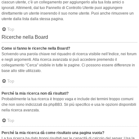
ciascun utente, c’è un collegamento per aggiungerlo alla tua lista amici o
ignorati. Altrimenti, dal tuo Pannello di Controllo Utente puoi aggiungere
direttamente un utente inserendo il suo nome utente. Puoi anche rimuovere un
utente dalla lista dalla stessa pagina.
Top
Ricerche nella Board
Come si fanno le ricerche nella Board?
Scrivendo una parola chiave nel riquadro di ricerca visibile nell’Indice, nei forum
e negli argomenti. Alla ricerca avanzata si può accedere premendo il
collegamento “Cerca” visibile in tutte le pagine. Ci possono essere differenze in
base allo stile utilizzato.
Top
Perché la mia ricerca non dà risultati?
Probabilmente la tua ricerca è troppo vaga e include dei termini troppo comuni
che non sono indicizzati da phpBB3. Sii più specifico e usa le opzioni disponibili
nella ricerca avanzata.
Top
Perché la mia ricerca dà come risultato una pagina vuota?
La tua ricerca ha dato troppi risultati per le capacità di calcolo del server. Usa la