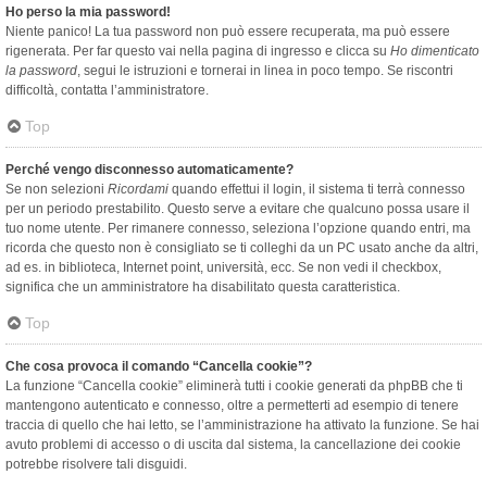
Ho perso la mia password!
Niente panico! La tua password non può essere recuperata, ma può essere
rigenerata. Per far questo vai nella pagina di ingresso e clicca su
Ho dimenticato
la password
, segui le istruzioni e tornerai in linea in poco tempo. Se riscontri
difficoltà, contatta l’amministratore.
Top
Perché vengo disconnesso automaticamente?
Se non selezioni
Ricordami
quando effettui il login, il sistema ti terrà connesso
per un periodo prestabilito. Questo serve a evitare che qualcuno possa usare il
tuo nome utente. Per rimanere connesso, seleziona l’opzione quando entri, ma
ricorda che questo non è consigliato se ti colleghi da un PC usato anche da altri,
ad es. in biblioteca, Internet point, università, ecc. Se non vedi il checkbox,
significa che un amministratore ha disabilitato questa caratteristica.
Top
Che cosa provoca il comando “Cancella cookie”?
La funzione “Cancella cookie” eliminerà tutti i cookie generati da phpBB che ti
mantengono autenticato e connesso, oltre a permetterti ad esempio di tenere
traccia di quello che hai letto, se l’amministrazione ha attivato la funzione. Se hai
avuto problemi di accesso o di uscita dal sistema, la cancellazione dei cookie
potrebbe risolvere tali disguidi.