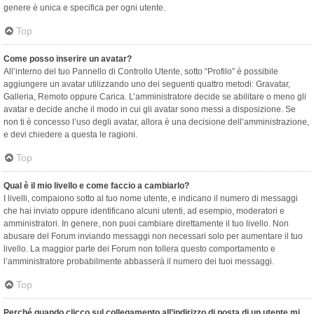
genere è unica e specifica per ogni utente.
Top
Come posso inserire un avatar?
All’interno del tuo Pannello di Controllo Utente, sotto “Profilo” è possibile
aggiungere un avatar utilizzando uno dei seguenti quattro metodi: Gravatar,
Galleria, Remoto oppure Carica. L’amministratore decide se abilitare o meno gli
avatar e decide anche il modo in cui gli avatar sono messi a disposizione. Se
non ti è concesso l’uso degli avatar, allora è una decisione dell’amministrazione,
e devi chiedere a questa le ragioni.
Top
Qual è il mio livello e come faccio a cambiarlo?
I livelli, compaiono sotto al tuo nome utente, e indicano il numero di messaggi
che hai inviato oppure identificano alcuni utenti, ad esempio, moderatori e
amministratori. In genere, non puoi cambiare direttamente il tuo livello. Non
abusare del Forum inviando messaggi non necessari solo per aumentare il tuo
livello. La maggior parte dei Forum non tollera questo comportamento e
l’amministratore probabilmente abbasserà il numero dei tuoi messaggi.
Top
Perché quando clicco sul collegamento all’indirizzo di posta di un utente mi