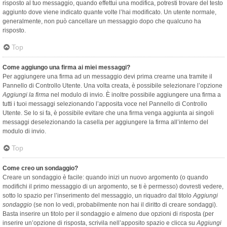
risposto al tuo messaggio, quando effettui una modifica, potresti trovare del testo
aggiunto dove viene indicato quante volte l’hai modificato. Un utente normale,
generalmente, non può cancellare un messaggio dopo che qualcuno ha
risposto.
Top
Come aggiungo una firma ai miei messaggi?
Per aggiungere una firma ad un messaggio devi prima crearne una tramite il
Pannello di Controllo Utente. Una volta creata, è possibile selezionare l’opzione
Aggiungi la firma
nel modulo di invio. È inoltre possibile aggiungere una firma a
tutti i tuoi messaggi selezionando l’apposita voce nel Pannello di Controllo
Utente. Se lo si fa, è possibile evitare che una firma venga aggiunta ai singoli
messaggi deselezionando la casella per aggiungere la firma all’interno del
modulo di invio.
Top
Come creo un sondaggio?
Creare un sondaggio è facile: quando inizi un nuovo argomento (o quando
modifichi il primo messaggio di un argomento, se ti è permesso) dovresti vedere,
sotto lo spazio per l’inserimento del messaggio, un riquadro dal titolo
Aggiungi
sondaggio
(se non lo vedi, probabilmente non hai il diritto di creare sondaggi).
Basta inserire un titolo per il sondaggio e almeno due opzioni di risposta (per
inserire un’opzione di risposta, scrivila nell’apposito spazio e clicca su
Aggiungi