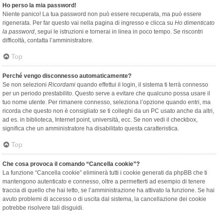
Ho perso la mia password!
Niente panico! La tua password non può essere recuperata, ma può essere
rigenerata. Per far questo vai nella pagina di ingresso e clicca su
Ho dimenticato
la password
, segui le istruzioni e tornerai in linea in poco tempo. Se riscontri
difficoltà, contatta l’amministratore.
Top
Perché vengo disconnesso automaticamente?
Se non selezioni
Ricordami
quando effettui il login, il sistema ti terrà connesso
per un periodo prestabilito. Questo serve a evitare che qualcuno possa usare il
tuo nome utente. Per rimanere connesso, seleziona l’opzione quando entri, ma
ricorda che questo non è consigliato se ti colleghi da un PC usato anche da altri,
ad es. in biblioteca, Internet point, università, ecc. Se non vedi il checkbox,
significa che un amministratore ha disabilitato questa caratteristica.
Top
Che cosa provoca il comando “Cancella cookie”?
La funzione “Cancella cookie” eliminerà tutti i cookie generati da phpBB che ti
mantengono autenticato e connesso, oltre a permetterti ad esempio di tenere
traccia di quello che hai letto, se l’amministrazione ha attivato la funzione. Se hai
avuto problemi di accesso o di uscita dal sistema, la cancellazione dei cookie
potrebbe risolvere tali disguidi.