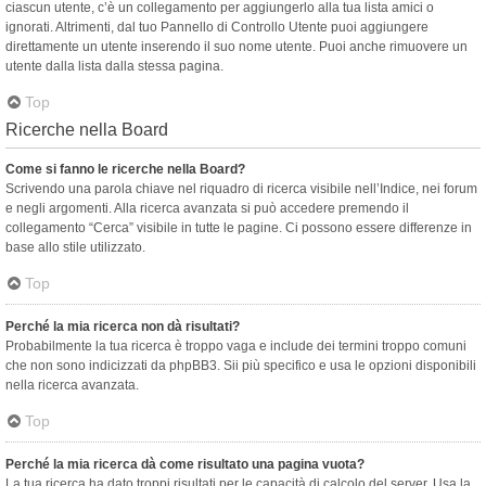
ciascun utente, c’è un collegamento per aggiungerlo alla tua lista amici o
ignorati. Altrimenti, dal tuo Pannello di Controllo Utente puoi aggiungere
direttamente un utente inserendo il suo nome utente. Puoi anche rimuovere un
utente dalla lista dalla stessa pagina.
Top
Ricerche nella Board
Come si fanno le ricerche nella Board?
Scrivendo una parola chiave nel riquadro di ricerca visibile nell’Indice, nei forum
e negli argomenti. Alla ricerca avanzata si può accedere premendo il
collegamento “Cerca” visibile in tutte le pagine. Ci possono essere differenze in
base allo stile utilizzato.
Top
Perché la mia ricerca non dà risultati?
Probabilmente la tua ricerca è troppo vaga e include dei termini troppo comuni
che non sono indicizzati da phpBB3. Sii più specifico e usa le opzioni disponibili
nella ricerca avanzata.
Top
Perché la mia ricerca dà come risultato una pagina vuota?
La tua ricerca ha dato troppi risultati per le capacità di calcolo del server. Usa la