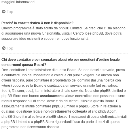
maggiori informazioni.
Top
Perché la caratteristica X non è disponibile?
Questo programma è stato scritto da phpBB Limited. Se credi che ci sia bisogno
di aggiungere una nuova funzionalità, visita il
Centro Idee phpBB
, dove potrai
supportare idee esistenti o suggerire nuove funzionalità.
Top
Chi devo contattare per segnalare abusi e/o per questioni d’ordine legale
concernenti questa Board?
Devi contattare l’amministratore di questa Board. Se non riesci a trovarlo, prova
a contattare uno dei moderatori e chiedi a chi puoi rivolgerti. Se ancora non
ottieni risposta, puoi contattare il proprietario del dominio (fai una ricerca con
whois
) oppure, se la Board è ospitata da un servizio gratuito (ad es. yahoo,
free.fr, f2s.com, ecc.), l’amministratore di tale servizio. Nota che phpBB Limited e
phpBB Store non hanno
assolutamente alcun controllo
e non possono essere
ritenuti responsabili di come, dove e da chi viene utilizzata questa Board. È
assolutamente inutile contattare phpBB Limited o phpBB Store in relazione a
qualsiasi questione legale
non direttamente collegata
al sito phpBB.com,
phpBB-Store.it o al software phpBB stesso. I messaggi di posta elettronica inviati
a phpBB Limited o a phpBB Store riguardanti l’uso da parte di terzi di questo
programma non riceveranno risposta.