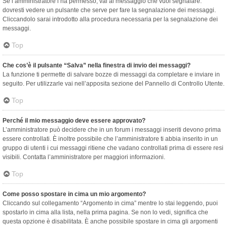
Se l’amministratore l’ha permesso, vai al messaggio che vuoi segnalare:
dovresti vedere un pulsante che serve per fare la segnalazione dei messaggi.
Cliccandolo sarai introdotto alla procedura necessaria per la segnalazione dei
messaggi.
Top
Che cos’è il pulsante “Salva” nella finestra di invio dei messaggi?
La funzione ti permette di salvare bozze di messaggi da completare e inviare in
seguito. Per utilizzarle vai nell’apposita sezione del Pannello di Controllo Utente.
Top
Perché il mio messaggio deve essere approvato?
L’amministratore può decidere che in un forum i messaggi inseriti devono prima
essere controllati. È inoltre possibile che l’amministratore ti abbia inserito in un
gruppo di utenti i cui messaggi ritiene che vadano controllati prima di essere resi
visibili. Contatta l’amministratore per maggiori informazioni.
Top
Come posso spostare in cima un mio argomento?
Cliccando sul collegamento “Argomento in cima” mentre lo stai leggendo, puoi
spostarlo in cima alla lista, nella prima pagina. Se non lo vedi, significa che
questa opzione è disabilitata. È anche possibile spostare in cima gli argomenti