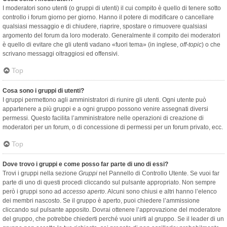
I moderatori sono utenti (o gruppi di utenti) il cui compito è quello di tenere sotto
controllo i forum giorno per giorno. Hanno il potere di modificare o cancellare
qualsiasi messaggio e di chiudere, riaprire, spostare o rimuovere qualsiasi
argomento del forum da loro moderato. Generalmente il compito dei moderatori
è quello di evitare che gli utenti vadano «fuori tema» (in inglese,
off-topic
) o che
scrivano messaggi oltraggiosi ed offensivi.
Top
Cosa sono i gruppi di utenti?
I gruppi permettono agli amministratori di riunire gli utenti. Ogni utente può
appartenere a più gruppi e a ogni gruppo possono venire assegnati diversi
permessi. Questo facilita l’amministratore nelle operazioni di creazione di
moderatori per un forum, o di concessione di permessi per un forum privato, ecc.
Top
Dove trovo i gruppi e come posso far parte di uno di essi?
Trovi i gruppi nella sezione
Gruppi
nel Pannello di Controllo Utente. Se vuoi far
parte di uno di questi procedi cliccando sul pulsante appropriato. Non sempre
però i gruppi sono ad
accesso aperto
. Alcuni sono chiusi e altri hanno l’elenco
dei membri nascosto. Se il gruppo è aperto, puoi chiedere l’ammissione
cliccando sul pulsante apposito. Dovrai ottenere l’approvazione del moderatore
del gruppo, che potrebbe chiederti perché vuoi unirti al gruppo. Se il leader di un