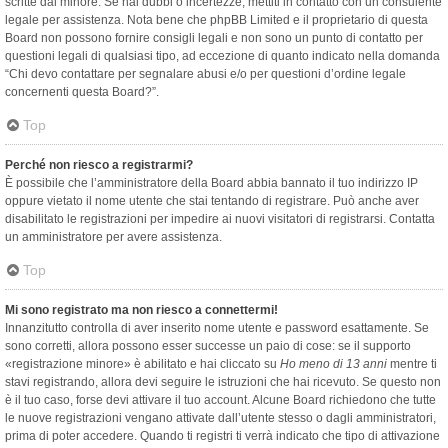
scritte dal minore. Se hai dubbi o incertezze, mettiti in contatto con un consulente
legale per assistenza. Nota bene che phpBB Limited e il proprietario di questa
Board non possono fornire consigli legali e non sono un punto di contatto per
questioni legali di qualsiasi tipo, ad eccezione di quanto indicato nella domanda
“Chi devo contattare per segnalare abusi e/o per questioni d’ordine legale
concernenti questa Board?”.
Top
Perché non riesco a registrarmi?
È possibile che l’amministratore della Board abbia bannato il tuo indirizzo IP
oppure vietato il nome utente che stai tentando di registrare. Può anche aver
disabilitato le registrazioni per impedire ai nuovi visitatori di registrarsi. Contatta
un amministratore per avere assistenza.
Top
Mi sono registrato ma non riesco a connettermi!
Innanzitutto controlla di aver inserito nome utente e password esattamente. Se
sono corretti, allora possono esser successe un paio di cose: se il supporto
«registrazione minore» è abilitato e hai cliccato su
Ho meno di 13 anni
mentre ti
stavi registrando, allora devi seguire le istruzioni che hai ricevuto. Se questo non
è il tuo caso, forse devi attivare il tuo account. Alcune Board richiedono che tutte
le nuove registrazioni vengano attivate dall’utente stesso o dagli amministratori,
prima di poter accedere. Quando ti registri ti verrà indicato che tipo di attivazione