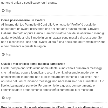
genere è unica e specifica per ogni utente.
Top
Come posso inserire un avatar?
All’interno del tuo Pannello di Controllo Utente, sotto “Profilo” è possibile
aggiungere un avatar utilizzando uno dei seguenti quattro metodi: Gravatar,
Galleria, Remoto oppure Carica. L’amministratore decide se abilitare o meno gli
avatar e decide anche il modo in cui gli avatar sono messi a disposizione. Se
non ti è concesso l’uso degli avatar, allora è una decisione dell’amministrazione,
e devi chiedere a questa le ragioni.
Top
Qual è il mio livello e come faccio a cambiarlo?
I livelli, compaiono sotto al tuo nome utente, e indicano il numero di messaggi
che hai inviato oppure identificano alcuni utenti, ad esempio, moderatori e
amministratori. In genere, non puoi cambiare direttamente il tuo livello. Non
abusare del Forum inviando messaggi non necessari solo per aumentare il tuo
livello. La maggior parte dei Forum non tollera questo comportamento e
l’amministratore probabilmente abbasserà il numero dei tuoi messaggi.
Top
Perché quando clicco sul collegamento all’indirizzo di posta di un utente mi