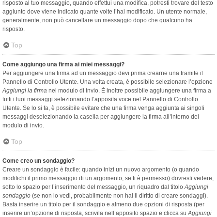
risposto al tuo messaggio, quando effettui una modifica, potresti trovare del testo
aggiunto dove viene indicato quante volte l’hai modificato. Un utente normale,
generalmente, non può cancellare un messaggio dopo che qualcuno ha
risposto.
Top
Come aggiungo una firma ai miei messaggi?
Per aggiungere una firma ad un messaggio devi prima crearne una tramite il
Pannello di Controllo Utente. Una volta creata, è possibile selezionare l’opzione
Aggiungi la firma
nel modulo di invio. È inoltre possibile aggiungere una firma a
tutti i tuoi messaggi selezionando l’apposita voce nel Pannello di Controllo
Utente. Se lo si fa, è possibile evitare che una firma venga aggiunta ai singoli
messaggi deselezionando la casella per aggiungere la firma all’interno del
modulo di invio.
Top
Come creo un sondaggio?
Creare un sondaggio è facile: quando inizi un nuovo argomento (o quando
modifichi il primo messaggio di un argomento, se ti è permesso) dovresti vedere,
sotto lo spazio per l’inserimento del messaggio, un riquadro dal titolo
Aggiungi
sondaggio
(se non lo vedi, probabilmente non hai il diritto di creare sondaggi).
Basta inserire un titolo per il sondaggio e almeno due opzioni di risposta (per
inserire un’opzione di risposta, scrivila nell’apposito spazio e clicca su
Aggiungi