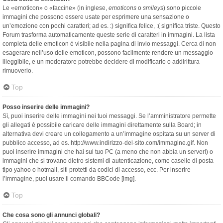
Le «emoticon» o «faccine» (in inglese,
emoticons
o
smileys
) sono piccole
immagini che possono essere usate per esprimere una sensazione o
un’emozione con pochi caratteri; ad es. :) significa felice, :( significa triste. Questo
Forum trasforma automaticamente queste serie di caratteri in immagini. La lista
completa delle emoticon è visibile nella pagina di invio messaggi. Cerca di non
esagerare nell’uso delle emoticon, possono facilmente rendere un messaggio
illeggibile, e un moderatore potrebbe decidere di modificarlo o addirittura
rimuoverlo.
Top
Posso inserire delle immagini?
Sì, puoi inserire delle immagini nei tuoi messaggi. Se l’amministratore permette
gli allegati è possibile caricare delle immagini direttamente sulla Board; in
alternativa devi creare un collegamento a un’immagine ospitata su un server di
pubblico accesso, ad es. http://www.indirizzo-del-sito.com/immagine.gif. Non
puoi inserire immagini che hai sul tuo PC (a meno che non abbia un server!) o
immagini che si trovano dietro sistemi di autenticazione, come caselle di posta
tipo yahoo o hotmail, siti protetti da codici di accesso, ecc. Per inserire
l’immagine, puoi usare il comando BBCode [img].
Top
Che cosa sono gli annunci globali?