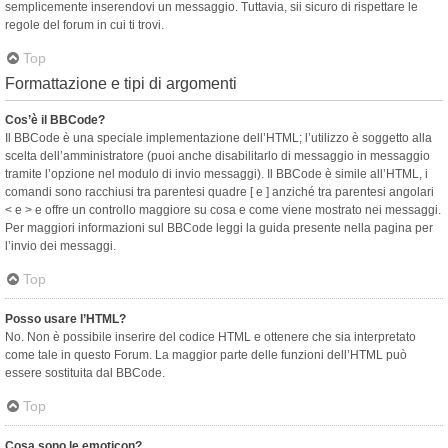
semplicemente inserendovi un messaggio. Tuttavia, sii sicuro di rispettare le
regole del forum in cui ti trovi.
Top
Formattazione e tipi di argomenti
Cos’è il BBCode?
Il BBCode è una speciale implementazione dell’HTML; l’utilizzo è soggetto alla
scelta dell’amministratore (puoi anche disabilitarlo di messaggio in messaggio
tramite l’opzione nel modulo di invio messaggi). Il BBCode è simile all’HTML, i
comandi sono racchiusi tra parentesi quadre [ e ] anziché tra parentesi angolari
< e > e offre un controllo maggiore su cosa e come viene mostrato nei messaggi.
Per maggiori informazioni sul BBCode leggi la guida presente nella pagina per
l’invio dei messaggi.
Top
Posso usare l’HTML?
No. Non è possibile inserire del codice HTML e ottenere che sia interpretato
come tale in questo Forum. La maggior parte delle funzioni dell’HTML può
essere sostituita dal BBCode.
Top
Cosa sono le emoticon?