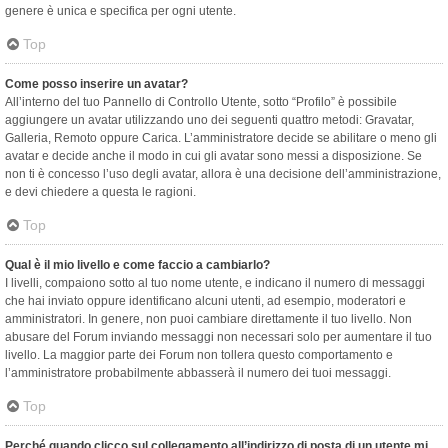
genere è unica e specifica per ogni utente.
Top
Come posso inserire un avatar?
All’interno del tuo Pannello di Controllo Utente, sotto “Profilo” è possibile
aggiungere un avatar utilizzando uno dei seguenti quattro metodi: Gravatar,
Galleria, Remoto oppure Carica. L’amministratore decide se abilitare o meno gli
avatar e decide anche il modo in cui gli avatar sono messi a disposizione. Se
non ti è concesso l’uso degli avatar, allora è una decisione dell’amministrazione,
e devi chiedere a questa le ragioni.
Top
Qual è il mio livello e come faccio a cambiarlo?
I livelli, compaiono sotto al tuo nome utente, e indicano il numero di messaggi
che hai inviato oppure identificano alcuni utenti, ad esempio, moderatori e
amministratori. In genere, non puoi cambiare direttamente il tuo livello. Non
abusare del Forum inviando messaggi non necessari solo per aumentare il tuo
livello. La maggior parte dei Forum non tollera questo comportamento e
l’amministratore probabilmente abbasserà il numero dei tuoi messaggi.
Top
Perché quando clicco sul collegamento all’indirizzo di posta di un utente mi