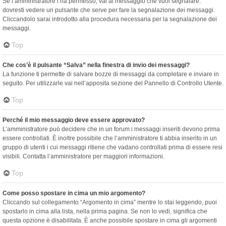
Se l’amministratore l’ha permesso, vai al messaggio che vuoi segnalare:
dovresti vedere un pulsante che serve per fare la segnalazione dei messaggi.
Cliccandolo sarai introdotto alla procedura necessaria per la segnalazione dei
messaggi.
Top
Che cos’è il pulsante “Salva” nella finestra di invio dei messaggi?
La funzione ti permette di salvare bozze di messaggi da completare e inviare in
seguito. Per utilizzarle vai nell’apposita sezione del Pannello di Controllo Utente.
Top
Perché il mio messaggio deve essere approvato?
L’amministratore può decidere che in un forum i messaggi inseriti devono prima
essere controllati. È inoltre possibile che l’amministratore ti abbia inserito in un
gruppo di utenti i cui messaggi ritiene che vadano controllati prima di essere resi
visibili. Contatta l’amministratore per maggiori informazioni.
Top
Come posso spostare in cima un mio argomento?
Cliccando sul collegamento “Argomento in cima” mentre lo stai leggendo, puoi
spostarlo in cima alla lista, nella prima pagina. Se non lo vedi, significa che
questa opzione è disabilitata. È anche possibile spostare in cima gli argomenti