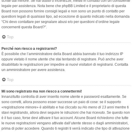
scritte dal minore. Se hai dubbi o incertezze, mettiti in contatto con un consulente
legale per assistenza. Nota bene che phpBB Limited e il proprietario di questa
Board non possono fornire consigli legali e non sono un punto di contatto per
questioni legali di qualsiasi tipo, ad eccezione di quanto indicato nella domanda
“Chi devo contattare per segnalare abusi e/o per questioni d’ordine legale
concernenti questa Board?”.
Top
Perché non riesco a registrarmi?
È possibile che l’amministratore della Board abbia bannato il tuo indirizzo IP
oppure vietato il nome utente che stai tentando di registrare. Può anche aver
disabilitato le registrazioni per impedire ai nuovi visitatori di registrarsi. Contatta
un amministratore per avere assistenza.
Top
Mi sono registrato ma non riesco a connettermi!
Innanzitutto controlla di aver inserito nome utente e password esattamente. Se
sono corretti, allora possono esser successe un paio di cose: se il supporto
«registrazione minore» è abilitato e hai cliccato su
Ho meno di 13 anni
mentre ti
stavi registrando, allora devi seguire le istruzioni che hai ricevuto. Se questo non
è il tuo caso, forse devi attivare il tuo account. Alcune Board richiedono che tutte
le nuove registrazioni vengano attivate dall’utente stesso o dagli amministratori,
prima di poter accedere. Quando ti registri ti verrà indicato che tipo di attivazione