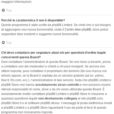
maggiori informazioni.
Top
Perché la caratteristica X non è disponibile?
Questo programma è stato scritto da phpBB Limited. Se credi che ci sia bisogno
di aggiungere una nuova funzionalità, visita il
Centro Idee phpBB
, dove potrai
supportare idee esistenti o suggerire nuove funzionalità.
Top
Chi devo contattare per segnalare abusi e/o per questioni d’ordine legale
concernenti questa Board?
Devi contattare l’amministratore di questa Board. Se non riesci a trovarlo, prova
a contattare uno dei moderatori e chiedi a chi puoi rivolgerti. Se ancora non
ottieni risposta, puoi contattare il proprietario del dominio (fai una ricerca con
whois
) oppure, se la Board è ospitata da un servizio gratuito (ad es. yahoo,
free.fr, f2s.com, ecc.), l’amministratore di tale servizio. Nota che phpBB Limited e
phpBB Store non hanno
assolutamente alcun controllo
e non possono essere
ritenuti responsabili di come, dove e da chi viene utilizzata questa Board. È
assolutamente inutile contattare phpBB Limited o phpBB Store in relazione a
qualsiasi questione legale
non direttamente collegata
al sito phpBB.com,
phpBB-Store.it o al software phpBB stesso. I messaggi di posta elettronica inviati
a phpBB Limited o a phpBB Store riguardanti l’uso da parte di terzi di questo
programma non riceveranno risposta.