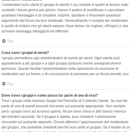
I moderatori sono utenti (o gruppi di utenti) il cui compito è quello di tenere sotto
controllo i forum giorno per giorno. Hanno il potere di modificare o cancellare
qualsiasi messaggio e di chiudere, riaprire, spostare o rimuovere qualsiasi
argomento del forum da loro moderato. Generalmente il compito dei moderatori
è quello di evitare che gli utenti vadano «fuori tema» (in inglese,
off-topic
) o che
scrivano messaggi oltraggiosi ed offensivi.
Top
Cosa sono i gruppi di utenti?
I gruppi permettono agli amministratori di riunire gli utenti. Ogni utente può
appartenere a più gruppi e a ogni gruppo possono venire assegnati diversi
permessi. Questo facilita l’amministratore nelle operazioni di creazione di
moderatori per un forum, o di concessione di permessi per un forum privato, ecc.
Top
Dove trovo i gruppi e come posso far parte di uno di essi?
Trovi i gruppi nella sezione
Gruppi
nel Pannello di Controllo Utente. Se vuoi far
parte di uno di questi procedi cliccando sul pulsante appropriato. Non sempre
però i gruppi sono ad
accesso aperto
. Alcuni sono chiusi e altri hanno l’elenco
dei membri nascosto. Se il gruppo è aperto, puoi chiedere l’ammissione
cliccando sul pulsante apposito. Dovrai ottenere l’approvazione del moderatore
del gruppo, che potrebbe chiederti perché vuoi unirti al gruppo. Se il leader di un