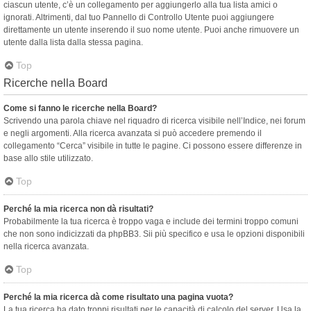
ciascun utente, c’è un collegamento per aggiungerlo alla tua lista amici o
ignorati. Altrimenti, dal tuo Pannello di Controllo Utente puoi aggiungere
direttamente un utente inserendo il suo nome utente. Puoi anche rimuovere un
utente dalla lista dalla stessa pagina.
Top
Ricerche nella Board
Come si fanno le ricerche nella Board?
Scrivendo una parola chiave nel riquadro di ricerca visibile nell’Indice, nei forum
e negli argomenti. Alla ricerca avanzata si può accedere premendo il
collegamento “Cerca” visibile in tutte le pagine. Ci possono essere differenze in
base allo stile utilizzato.
Top
Perché la mia ricerca non dà risultati?
Probabilmente la tua ricerca è troppo vaga e include dei termini troppo comuni
che non sono indicizzati da phpBB3. Sii più specifico e usa le opzioni disponibili
nella ricerca avanzata.
Top
Perché la mia ricerca dà come risultato una pagina vuota?
La tua ricerca ha dato troppi risultati per le capacità di calcolo del server. Usa la