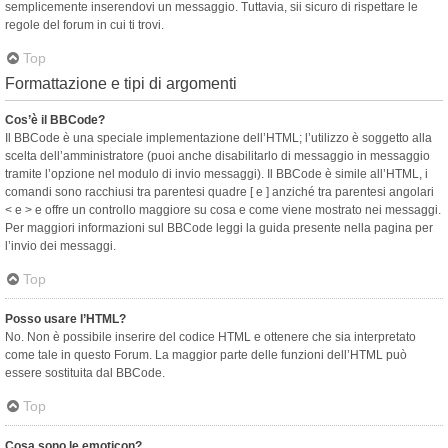
semplicemente inserendovi un messaggio. Tuttavia, sii sicuro di rispettare le
regole del forum in cui ti trovi.
Top
Formattazione e tipi di argomenti
Cos’è il BBCode?
Il BBCode è una speciale implementazione dell’HTML; l’utilizzo è soggetto alla
scelta dell’amministratore (puoi anche disabilitarlo di messaggio in messaggio
tramite l’opzione nel modulo di invio messaggi). Il BBCode è simile all’HTML, i
comandi sono racchiusi tra parentesi quadre [ e ] anziché tra parentesi angolari
< e > e offre un controllo maggiore su cosa e come viene mostrato nei messaggi.
Per maggiori informazioni sul BBCode leggi la guida presente nella pagina per
l’invio dei messaggi.
Top
Posso usare l’HTML?
No. Non è possibile inserire del codice HTML e ottenere che sia interpretato
come tale in questo Forum. La maggior parte delle funzioni dell’HTML può
essere sostituita dal BBCode.
Top
Cosa sono le emoticon?