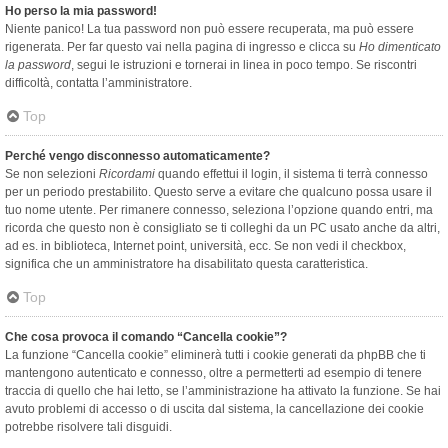
Ho perso la mia password!
Niente panico! La tua password non può essere recuperata, ma può essere
rigenerata. Per far questo vai nella pagina di ingresso e clicca su
Ho dimenticato
la password
, segui le istruzioni e tornerai in linea in poco tempo. Se riscontri
difficoltà, contatta l’amministratore.
Top
Perché vengo disconnesso automaticamente?
Se non selezioni
Ricordami
quando effettui il login, il sistema ti terrà connesso
per un periodo prestabilito. Questo serve a evitare che qualcuno possa usare il
tuo nome utente. Per rimanere connesso, seleziona l’opzione quando entri, ma
ricorda che questo non è consigliato se ti colleghi da un PC usato anche da altri,
ad es. in biblioteca, Internet point, università, ecc. Se non vedi il checkbox,
significa che un amministratore ha disabilitato questa caratteristica.
Top
Che cosa provoca il comando “Cancella cookie”?
La funzione “Cancella cookie” eliminerà tutti i cookie generati da phpBB che ti
mantengono autenticato e connesso, oltre a permetterti ad esempio di tenere
traccia di quello che hai letto, se l’amministrazione ha attivato la funzione. Se hai
avuto problemi di accesso o di uscita dal sistema, la cancellazione dei cookie
potrebbe risolvere tali disguidi.