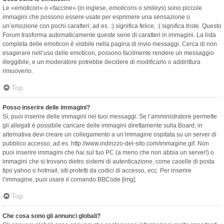
Le «emoticon» o «faccine» (in inglese,
emoticons
o
smileys
) sono piccole
immagini che possono essere usate per esprimere una sensazione o
un’emozione con pochi caratteri; ad es. :) significa felice, :( significa triste. Questo
Forum trasforma automaticamente queste serie di caratteri in immagini. La lista
completa delle emoticon è visibile nella pagina di invio messaggi. Cerca di non
esagerare nell’uso delle emoticon, possono facilmente rendere un messaggio
illeggibile, e un moderatore potrebbe decidere di modificarlo o addirittura
rimuoverlo.
Top
Posso inserire delle immagini?
Sì, puoi inserire delle immagini nei tuoi messaggi. Se l’amministratore permette
gli allegati è possibile caricare delle immagini direttamente sulla Board; in
alternativa devi creare un collegamento a un’immagine ospitata su un server di
pubblico accesso, ad es. http://www.indirizzo-del-sito.com/immagine.gif. Non
puoi inserire immagini che hai sul tuo PC (a meno che non abbia un server!) o
immagini che si trovano dietro sistemi di autenticazione, come caselle di posta
tipo yahoo o hotmail, siti protetti da codici di accesso, ecc. Per inserire
l’immagine, puoi usare il comando BBCode [img].
Top
Che cosa sono gli annunci globali?