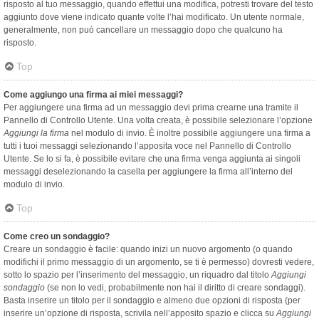
risposto al tuo messaggio, quando effettui una modifica, potresti trovare del testo
aggiunto dove viene indicato quante volte l’hai modificato. Un utente normale,
generalmente, non può cancellare un messaggio dopo che qualcuno ha
risposto.
Top
Come aggiungo una firma ai miei messaggi?
Per aggiungere una firma ad un messaggio devi prima crearne una tramite il
Pannello di Controllo Utente. Una volta creata, è possibile selezionare l’opzione
Aggiungi la firma
nel modulo di invio. È inoltre possibile aggiungere una firma a
tutti i tuoi messaggi selezionando l’apposita voce nel Pannello di Controllo
Utente. Se lo si fa, è possibile evitare che una firma venga aggiunta ai singoli
messaggi deselezionando la casella per aggiungere la firma all’interno del
modulo di invio.
Top
Come creo un sondaggio?
Creare un sondaggio è facile: quando inizi un nuovo argomento (o quando
modifichi il primo messaggio di un argomento, se ti è permesso) dovresti vedere,
sotto lo spazio per l’inserimento del messaggio, un riquadro dal titolo
Aggiungi
sondaggio
(se non lo vedi, probabilmente non hai il diritto di creare sondaggi).
Basta inserire un titolo per il sondaggio e almeno due opzioni di risposta (per
inserire un’opzione di risposta, scrivila nell’apposito spazio e clicca su
Aggiungi