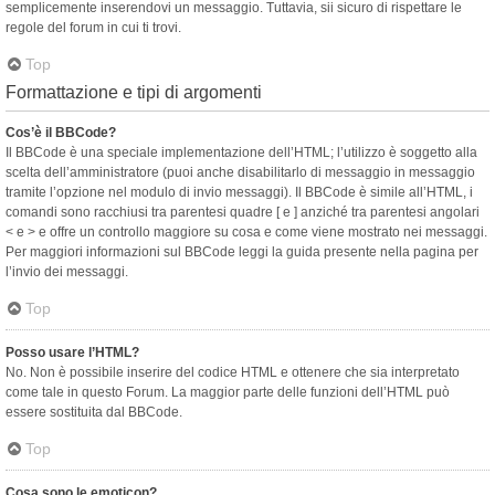
semplicemente inserendovi un messaggio. Tuttavia, sii sicuro di rispettare le
regole del forum in cui ti trovi.
Top
Formattazione e tipi di argomenti
Cos’è il BBCode?
Il BBCode è una speciale implementazione dell’HTML; l’utilizzo è soggetto alla
scelta dell’amministratore (puoi anche disabilitarlo di messaggio in messaggio
tramite l’opzione nel modulo di invio messaggi). Il BBCode è simile all’HTML, i
comandi sono racchiusi tra parentesi quadre [ e ] anziché tra parentesi angolari
< e > e offre un controllo maggiore su cosa e come viene mostrato nei messaggi.
Per maggiori informazioni sul BBCode leggi la guida presente nella pagina per
l’invio dei messaggi.
Top
Posso usare l’HTML?
No. Non è possibile inserire del codice HTML e ottenere che sia interpretato
come tale in questo Forum. La maggior parte delle funzioni dell’HTML può
essere sostituita dal BBCode.
Top
Cosa sono le emoticon?