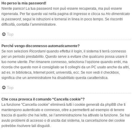
Ho perso la mia password!
Niente panico! La tua password non può essere recuperata, ma può essere
rigenerata. Per far questo vai nella pagina di ingresso e clicca su
Ho dimenticato
la password
, segui le istruzioni e tornerai in linea in poco tempo. Se riscontri
difficoltà, contatta l’amministratore.
Top
Perché vengo disconnesso automaticamente?
Se non selezioni
Ricordami
quando effettui il login, il sistema ti terrà connesso
per un periodo prestabilito. Questo serve a evitare che qualcuno possa usare il
tuo nome utente. Per rimanere connesso, seleziona l’opzione quando entri, ma
ricorda che questo non è consigliato se ti colleghi da un PC usato anche da altri,
ad es. in biblioteca, Internet point, università, ecc. Se non vedi il checkbox,
significa che un amministratore ha disabilitato questa caratteristica.
Top
Che cosa provoca il comando “Cancella cookie”?
La funzione “Cancella cookie” eliminerà tutti i cookie generati da phpBB che ti
mantengono autenticato e connesso, oltre a permetterti ad esempio di tenere
traccia di quello che hai letto, se l’amministrazione ha attivato la funzione. Se hai
avuto problemi di accesso o di uscita dal sistema, la cancellazione dei cookie
potrebbe risolvere tali disguidi.