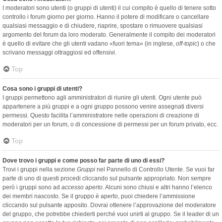
I moderatori sono utenti (o gruppi di utenti) il cui compito è quello di tenere sotto
controllo i forum giorno per giorno. Hanno il potere di modificare o cancellare
qualsiasi messaggio e di chiudere, riaprire, spostare o rimuovere qualsiasi
argomento del forum da loro moderato. Generalmente il compito dei moderatori
è quello di evitare che gli utenti vadano «fuori tema» (in inglese,
off-topic
) o che
scrivano messaggi oltraggiosi ed offensivi.
Top
Cosa sono i gruppi di utenti?
I gruppi permettono agli amministratori di riunire gli utenti. Ogni utente può
appartenere a più gruppi e a ogni gruppo possono venire assegnati diversi
permessi. Questo facilita l’amministratore nelle operazioni di creazione di
moderatori per un forum, o di concessione di permessi per un forum privato, ecc.
Top
Dove trovo i gruppi e come posso far parte di uno di essi?
Trovi i gruppi nella sezione
Gruppi
nel Pannello di Controllo Utente. Se vuoi far
parte di uno di questi procedi cliccando sul pulsante appropriato. Non sempre
però i gruppi sono ad
accesso aperto
. Alcuni sono chiusi e altri hanno l’elenco
dei membri nascosto. Se il gruppo è aperto, puoi chiedere l’ammissione
cliccando sul pulsante apposito. Dovrai ottenere l’approvazione del moderatore
del gruppo, che potrebbe chiederti perché vuoi unirti al gruppo. Se il leader di un