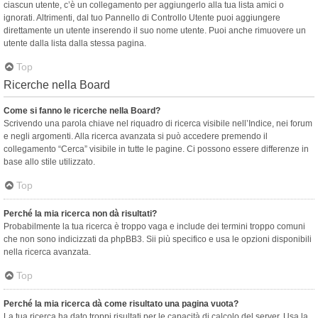
ciascun utente, c’è un collegamento per aggiungerlo alla tua lista amici o
ignorati. Altrimenti, dal tuo Pannello di Controllo Utente puoi aggiungere
direttamente un utente inserendo il suo nome utente. Puoi anche rimuovere un
utente dalla lista dalla stessa pagina.
Top
Ricerche nella Board
Come si fanno le ricerche nella Board?
Scrivendo una parola chiave nel riquadro di ricerca visibile nell’Indice, nei forum
e negli argomenti. Alla ricerca avanzata si può accedere premendo il
collegamento “Cerca” visibile in tutte le pagine. Ci possono essere differenze in
base allo stile utilizzato.
Top
Perché la mia ricerca non dà risultati?
Probabilmente la tua ricerca è troppo vaga e include dei termini troppo comuni
che non sono indicizzati da phpBB3. Sii più specifico e usa le opzioni disponibili
nella ricerca avanzata.
Top
Perché la mia ricerca dà come risultato una pagina vuota?
La tua ricerca ha dato troppi risultati per le capacità di calcolo del server. Usa la