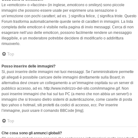
Le «emoticon» o «faccine» (in inglese,
emoticons
o
smileys
) sono piccole
immagini che possono essere usate per esprimere una sensazione o
un’emozione con pochi caratteri; ad es. :) significa felice, :( significa triste. Questo
Forum trasforma automaticamente queste serie di caratteri in immagini. La lista
completa delle emoticon è visibile nella pagina di invio messaggi. Cerca di non
esagerare nell’uso delle emoticon, possono facilmente rendere un messaggio
illeggibile, e un moderatore potrebbe decidere di modificarlo o addirittura
rimuoverlo.
Top
Posso inserire delle immagini?
Sì, puoi inserire delle immagini nei tuoi messaggi. Se l’amministratore permette
gli allegati è possibile caricare delle immagini direttamente sulla Board; in
alternativa devi creare un collegamento a un’immagine ospitata su un server di
pubblico accesso, ad es. http://www.indirizzo-del-sito.com/immagine.gif. Non
puoi inserire immagini che hai sul tuo PC (a meno che non abbia un server!) o
immagini che si trovano dietro sistemi di autenticazione, come caselle di posta
tipo yahoo o hotmail, siti protetti da codici di accesso, ecc. Per inserire
l’immagine, puoi usare il comando BBCode [img].
Top
Che cosa sono gli annunci globali?