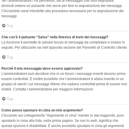
Se l’amministratore l’ha permesso, vai al messaggio che vuoi segnalare:
dovresti vedere un pulsante che serve per fare la segnalazione dei messaggi.
Cliccandolo sarai introdotto alla procedura necessaria per la segnalazione dei
messaggi.
Top
Che cos’è il pulsante “Salva” nella finestra di invio dei messaggi?
La funzione ti permette di salvare bozze di messaggi da completare e inviare in
seguito. Per utilizzarle vai nell’apposita sezione del Pannello di Controllo Utente.
Top
Perché il mio messaggio deve essere approvato?
L’amministratore può decidere che in un forum i messaggi inseriti devono prima
essere controllati. È inoltre possibile che l’amministratore ti abbia inserito in un
gruppo di utenti i cui messaggi ritiene che vadano controllati prima di essere resi
visibili. Contatta l’amministratore per maggiori informazioni.
Top
Come posso spostare in cima un mio argomento?
Cliccando sul collegamento “Argomento in cima” mentre lo stai leggendo, puoi
spostarlo in cima alla lista, nella prima pagina. Se non lo vedi, significa che
questa opzione è disabilitata. È anche possibile spostare in cima gli argomenti