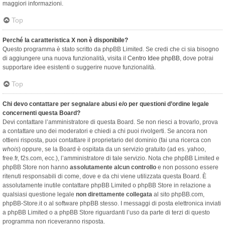
maggiori informazioni.
Top
Perché la caratteristica X non è disponibile?
Questo programma è stato scritto da phpBB Limited. Se credi che ci sia bisogno
di aggiungere una nuova funzionalità, visita il
Centro Idee phpBB
, dove potrai
supportare idee esistenti o suggerire nuove funzionalità.
Top
Chi devo contattare per segnalare abusi e/o per questioni d’ordine legale
concernenti questa Board?
Devi contattare l’amministratore di questa Board. Se non riesci a trovarlo, prova
a contattare uno dei moderatori e chiedi a chi puoi rivolgerti. Se ancora non
ottieni risposta, puoi contattare il proprietario del dominio (fai una ricerca con
whois
) oppure, se la Board è ospitata da un servizio gratuito (ad es. yahoo,
free.fr, f2s.com, ecc.), l’amministratore di tale servizio. Nota che phpBB Limited e
phpBB Store non hanno
assolutamente alcun controllo
e non possono essere
ritenuti responsabili di come, dove e da chi viene utilizzata questa Board. È
assolutamente inutile contattare phpBB Limited o phpBB Store in relazione a
qualsiasi questione legale
non direttamente collegata
al sito phpBB.com,
phpBB-Store.it o al software phpBB stesso. I messaggi di posta elettronica inviati
a phpBB Limited o a phpBB Store riguardanti l’uso da parte di terzi di questo
programma non riceveranno risposta.