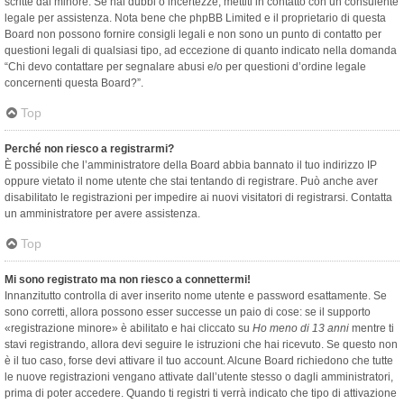
scritte dal minore. Se hai dubbi o incertezze, mettiti in contatto con un consulente
legale per assistenza. Nota bene che phpBB Limited e il proprietario di questa
Board non possono fornire consigli legali e non sono un punto di contatto per
questioni legali di qualsiasi tipo, ad eccezione di quanto indicato nella domanda
“Chi devo contattare per segnalare abusi e/o per questioni d’ordine legale
concernenti questa Board?”.
Top
Perché non riesco a registrarmi?
È possibile che l’amministratore della Board abbia bannato il tuo indirizzo IP
oppure vietato il nome utente che stai tentando di registrare. Può anche aver
disabilitato le registrazioni per impedire ai nuovi visitatori di registrarsi. Contatta
un amministratore per avere assistenza.
Top
Mi sono registrato ma non riesco a connettermi!
Innanzitutto controlla di aver inserito nome utente e password esattamente. Se
sono corretti, allora possono esser successe un paio di cose: se il supporto
«registrazione minore» è abilitato e hai cliccato su
Ho meno di 13 anni
mentre ti
stavi registrando, allora devi seguire le istruzioni che hai ricevuto. Se questo non
è il tuo caso, forse devi attivare il tuo account. Alcune Board richiedono che tutte
le nuove registrazioni vengano attivate dall’utente stesso o dagli amministratori,
prima di poter accedere. Quando ti registri ti verrà indicato che tipo di attivazione