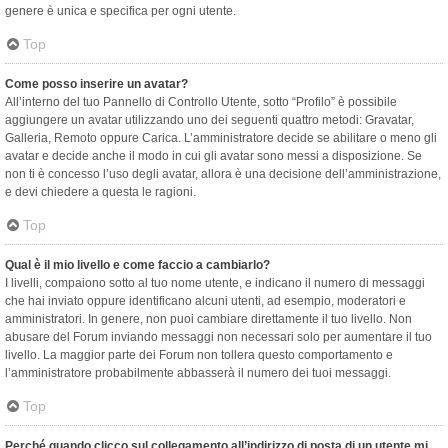
genere è unica e specifica per ogni utente.
Top
Come posso inserire un avatar?
All’interno del tuo Pannello di Controllo Utente, sotto “Profilo” è possibile
aggiungere un avatar utilizzando uno dei seguenti quattro metodi: Gravatar,
Galleria, Remoto oppure Carica. L’amministratore decide se abilitare o meno gli
avatar e decide anche il modo in cui gli avatar sono messi a disposizione. Se
non ti è concesso l’uso degli avatar, allora è una decisione dell’amministrazione,
e devi chiedere a questa le ragioni.
Top
Qual è il mio livello e come faccio a cambiarlo?
I livelli, compaiono sotto al tuo nome utente, e indicano il numero di messaggi
che hai inviato oppure identificano alcuni utenti, ad esempio, moderatori e
amministratori. In genere, non puoi cambiare direttamente il tuo livello. Non
abusare del Forum inviando messaggi non necessari solo per aumentare il tuo
livello. La maggior parte dei Forum non tollera questo comportamento e
l’amministratore probabilmente abbasserà il numero dei tuoi messaggi.
Top
Perché quando clicco sul collegamento all’indirizzo di posta di un utente mi