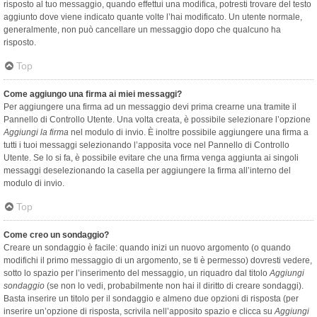
risposto al tuo messaggio, quando effettui una modifica, potresti trovare del testo
aggiunto dove viene indicato quante volte l’hai modificato. Un utente normale,
generalmente, non può cancellare un messaggio dopo che qualcuno ha
risposto.
Top
Come aggiungo una firma ai miei messaggi?
Per aggiungere una firma ad un messaggio devi prima crearne una tramite il
Pannello di Controllo Utente. Una volta creata, è possibile selezionare l’opzione
Aggiungi la firma
nel modulo di invio. È inoltre possibile aggiungere una firma a
tutti i tuoi messaggi selezionando l’apposita voce nel Pannello di Controllo
Utente. Se lo si fa, è possibile evitare che una firma venga aggiunta ai singoli
messaggi deselezionando la casella per aggiungere la firma all’interno del
modulo di invio.
Top
Come creo un sondaggio?
Creare un sondaggio è facile: quando inizi un nuovo argomento (o quando
modifichi il primo messaggio di un argomento, se ti è permesso) dovresti vedere,
sotto lo spazio per l’inserimento del messaggio, un riquadro dal titolo
Aggiungi
sondaggio
(se non lo vedi, probabilmente non hai il diritto di creare sondaggi).
Basta inserire un titolo per il sondaggio e almeno due opzioni di risposta (per
inserire un’opzione di risposta, scrivila nell’apposito spazio e clicca su
Aggiungi