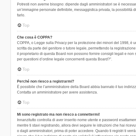
Potresti non averne bisogno: dipende dagli amministratori se è necessario
un’immagine personale definibile, messaggistica privata, la possibilità di
farlo.
Top
Che cosa è COPPA?
COPPA, o Legge sulla Privacy per la protezione dei minori del 1998, è una
scritta da parte del genitore o tutore legale, permettendo la registrazion
il proprietario di questa Board non possono fornire consigli legali e non
per questioni d’ordine legale concernenti questa Board?”.
Top
Perché non riesco a registrarmi?
È possibile che l’amministratore della Board abbia bannato il tuo indirizzo
Contatta un amministratore per avere assistenza.
Top
Mi sono registrato ma non riesco a connettermi!
Innanzitutto controlla di aver inserito nome utente e password esattament
mentre ti stavi registrando, allora devi seguire le istruzioni che hai rice
o dagli amministratori, prima di poter accedere. Quando ti registri ti verrà