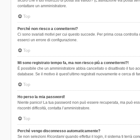
sicuro che il tuo indirizzo di posta sia valido? (L’attivazione via posta se
contattare un amministratore.
Top
Perché non riesco a connettermi?
Ci sono svariati motivi per cui questo succede. Per prima cosa controlla 
esserci un errore di configurazione.
Top
Mi sono registrato tempo fa, ma non riesco più a connettermi?!
È possibile che un amministratore abbia cancellato o disattivato il tuo 
database. Se il motivo è quest’ultimo registrati nuovamente e cerca di fa
Top
Ho perso la mia password!
Niente panico! La tua password non può essere recuperata, ma può essere
riscontri difficoltà, contatta l’amministratore.
Top
Perché vengo disconnesso automaticamente?
Se non selezioni
Ricordami
quando effettui il login, il sistema ti terrà