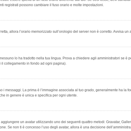
ti registrati possono cambiare il fuso orario e molte impostazioni.
orretta, allora l’orario memorizzato sull’orologio del server non è corretto. Avvisa u
essuno lo ha tradotto nella tua lingua. Prova a chiedere agli amministratori se è po
vi il collegamento in fondo ad ogni pagina).
messaggi. La prima è l’immagine associata al tuo grado, generalmente ha la forma di
che in genere è unica e specifica per ogni utente.
bile aggiungere un avatar utilizzando uno dei seguenti quattro metodi: Gravatar, Gal
ione. Se non ti è concesso l’uso degli avatar, allora è una decisione dell’amministra