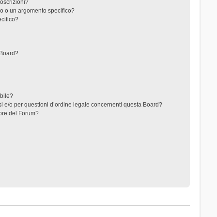
toscrizioni?
o o un argomento specifico?
cifico?
 Board?
ibile?
i e/o per questioni d’ordine legale concernenti questa Board?
ore del Forum?