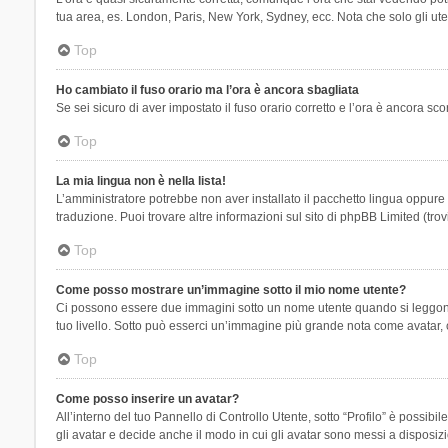
tua area, es. London, Paris, New York, Sydney, ecc. Nota che solo gli uten
Top
Ho cambiato il fuso orario ma l’ora è ancora sbagliata
Se sei sicuro di aver impostato il fuso orario corretto e l’ora è ancora sc
Top
La mia lingua non è nella lista!
L’amministratore potrebbe non aver installato il pacchetto lingua oppure n
traduzione. Puoi trovare altre informazioni sul sito di phpBB Limited (tro
Top
Come posso mostrare un’immagine sotto il mio nome utente?
Ci possono essere due immagini sotto un nome utente quando si leggono i 
tuo livello. Sotto può esserci un’immagine più grande nota come avatar, 
Top
Come posso inserire un avatar?
All’interno del tuo Pannello di Controllo Utente, sotto “Profilo” è possi
gli avatar e decide anche il modo in cui gli avatar sono messi a disposiz