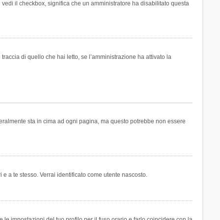
n vedi il checkbox, significa che un amministratore ha disabilitato questa
accia di quello che hai letto, se l’amministrazione ha attivato la
generalmente sta in cima ad ogni pagina, ma questo potrebbe non essere
i e a te stesso. Verrai identificato come utente nascosto.
e impostazioni del tuo profilo per il fuso orario e farlo coincidere con la