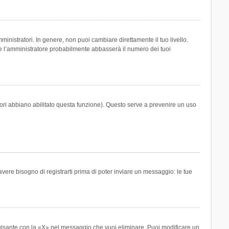
inistratori. In genere, non puoi cambiare direttamente il tuo livello.
 l’amministratore probabilmente abbasserà il numero dei tuoi
tori abbiano abilitato questa funzione). Questo serve a prevenire un uso
ere bisogno di registrarti prima di poter inviare un messaggio: le tue
ulsante con la «X» nel messaggio che vuoi eliminare. Puoi modificare un