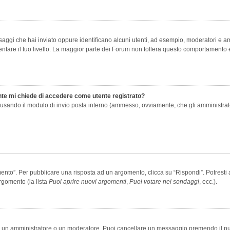
saggi che hai inviato oppure identificano alcuni utenti, ad esempio, moderatori e amm
re il tuo livello. La maggior parte dei Forum non tollera questo comportamento e
ente mi chiede di accedere come utente registrato?
nti usando il modulo di invio posta interno (ammesso, ovviamente, che gli amministra
o”. Per pubblicare una risposta ad un argomento, clicca su “Rispondi”. Potresti av
rgomento (la lista
Puoi aprire nuovi argomenti
,
Puoi votare nei sondaggi
, ecc.).
ia un amministratore o un moderatore. Puoi cancellare un messaggio premendo il p