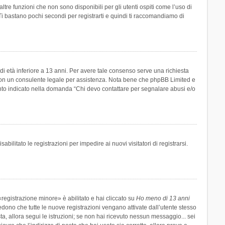
re funzioni che non sono disponibili per gli utenti ospiti come l’uso di
 Ti bastano pochi secondi per registrarti e quindi ti raccomandiamo di
di età inferiore a 13 anni. Per avere tale consenso serve una richiesta
tto con un consulente legale per assistenza. Nota bene che phpBB Limited e
uanto indicato nella domanda “Chi devo contattare per segnalare abusi e/o
ilitato le registrazioni per impedire ai nuovi visitatori di registrarsi.
registrazione minore» è abilitato e hai cliccato su
Ho meno di 13 anni
hiedono che tutte le nuove registrazioni vengano attivate dall’utente stesso
sta, allora segui le istruzioni; se non hai ricevuto nessun messaggio... sei