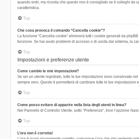
quando entri, ma ricorda che questo non è consigliato se ti colleghi da un
caratteristica.
Top
Che cosa provoca il comando “Cancella cookie”?
La funzione “Cancella cookie” eliminerà tutti i cookie generati da phpBB 
funzione. Se hai avuto problemi di accesso o di uscita dal sistema, la can
Top
Impostazioni e preferenze utente
Come cambio le mie impostazioni?
Se sei un utente registrato, tutte le tue impostazioni sono conservate n
sempre vero. Questo ti permetterà di cambiare tutte le tue impostazioni e
Top
Come posso evitare di apparire nella lista degli utenti in linea?
Nel Pannello di Controllo Utente, sotto “Preferenze”, trovi l’opzione
Nasco
Top
L’ora non è corretta!
L’ora è quasi sicuramente corretta, comunque l’ora che stai vedendo potreb