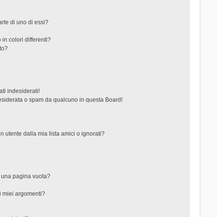
rte di uno di essi?
in colori differenti?
to?
ti indesiderati!
esiderata o spam da qualcuno in questa Board!
tente dalla mia lista amici o ignorati?
?
o una pagina vuota?
i miei argomenti?