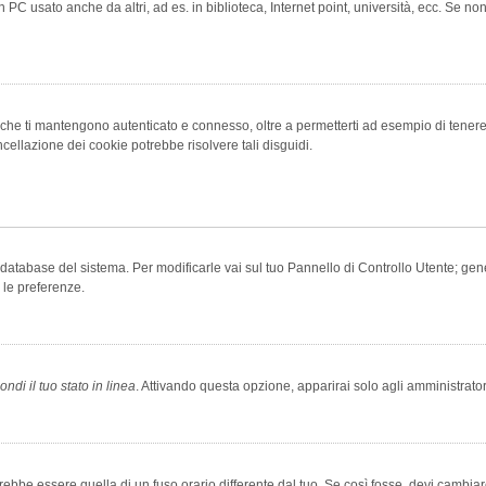
 PC usato anche da altri, ad es. in biblioteca, Internet point, università, ecc. Se no
che ti mantengono autenticato e connesso, oltre a permetterti ad esempio di tenere tr
cellazione dei cookie potrebbe risolvere tali disguidi.
el database del sistema. Per modificarle vai sul tuo Pannello di Controllo Utente; 
 le preferenze.
ndi il tuo stato in linea
. Attivando questa opzione, apparirai solo agli amministrator
be essere quella di un fuso orario differente dal tuo. Se così fosse, devi cambiare l