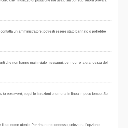
icuro che l’indirizzo di posta che hai usato sia corretto, allora prova a
i contatta un amministratore: potresti essere stato bannato o potrebbe
tenti che non hanno mai inviato messaggi, per ridurre la grandezza del
to la password
, segui le istruzioni e tornerai in linea in poco tempo. Se
are il tuo nome utente. Per rimanere connesso, seleziona l’opzione