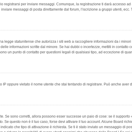
 registrarsi per inviare messaggi. Comunque, la registrazione ti darà accesso ad alt
 inviare messaggi di posta direttamente dal forum, l’iscrizione a gruppi utenti, ecc.
 legge statunitense che autorizza i siti web a raccogliere informazioni da i minori 
e delle informazioni scritte dal minore. Se hai dubbi o incertezze, mettiti in conta
 sono un punto di contatto per questioni legali di qualsiasi tipo, ad eccezione di q
 IP oppure vietato il nome utente che stai tentando di registrare. Può anche aver disab
e. Se sono corretti, allora possono esser successe un paio di cose: se il supporto «
vuto. Se questo non è il tuo caso, forse devi attivare il tuo account. Alcune Board ric
 indicato che tipo di attivazione è richiesta. Se ti è stato inviato un messaggio di po