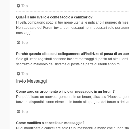
Top
Qual è il mio livello e come faccio a cambiarlo?
I livelli, compaiono sotto al tuo nome utente, e indicano il numero di mes
Non abusare del Forum inviando messaggi non necessari solo per aumenta
messaggi.
Top
Perché quando clicco sul collegamento all’indirizzo di posta di un ut
Solo gli utenti registrati possono inviare messaggi di posta ad altri ute
scorretto o malevolo del sistema di posta da parte di utenti anonimi.
Top
Invio Messaggi
Come apro un argomento o invio un messaggio in un forum?
Per pubblicare un nuovo argomento in un forum, clicca su “Nuovo argoment
funzioni disponibili sono elencate in fondo alla pagina del forum o dell’a
Top
Come modifico o cancello un messaggio?
Puoi modificare o cancellare solo i tuoi messaggi, a meno che tu non s