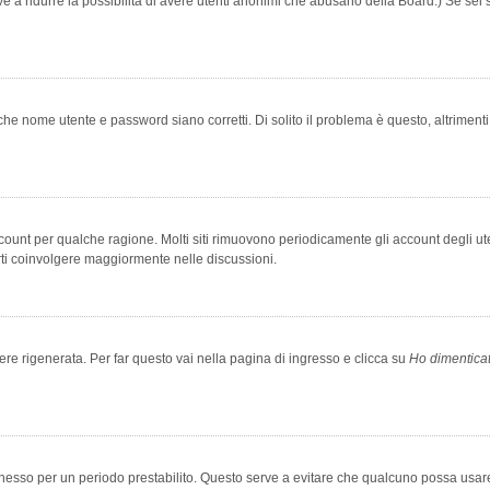
rve a ridurre la possibilità di avere utenti anonimi che abusano della Board.) Se sei s
che nome utente e password siano corretti. Di solito il problema è questo, altriment
account per qualche ragione. Molti siti rimuovono periodicamente gli account degli u
rti coinvolgere maggiormente nelle discussioni.
 rigenerata. Per far questo vai nella pagina di ingresso e clicca su
Ho dimentica
 connesso per un periodo prestabilito. Questo serve a evitare che qualcuno possa us