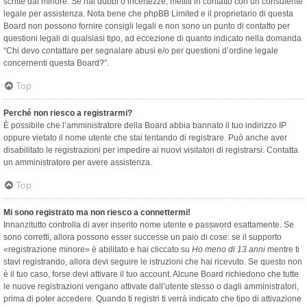
scritte dal minore. Se hai dubbi o incertezze, mettiti in contatto con un consulente
legale per assistenza. Nota bene che phpBB Limited e il proprietario di questa
Board non possono fornire consigli legali e non sono un punto di contatto per
questioni legali di qualsiasi tipo, ad eccezione di quanto indicato nella domanda
“Chi devo contattare per segnalare abusi e/o per questioni d’ordine legale
concernenti questa Board?”.
Top
Perché non riesco a registrarmi?
È possibile che l’amministratore della Board abbia bannato il tuo indirizzo IP
oppure vietato il nome utente che stai tentando di registrare. Può anche aver
disabilitato le registrazioni per impedire ai nuovi visitatori di registrarsi. Contatta
un amministratore per avere assistenza.
Top
Mi sono registrato ma non riesco a connettermi!
Innanzitutto controlla di aver inserito nome utente e password esattamente. Se
sono corretti, allora possono esser successe un paio di cose: se il supporto
«registrazione minore» è abilitato e hai cliccato su
Ho meno di 13 anni
mentre ti
stavi registrando, allora devi seguire le istruzioni che hai ricevuto. Se questo non
è il tuo caso, forse devi attivare il tuo account. Alcune Board richiedono che tutte
le nuove registrazioni vengano attivate dall’utente stesso o dagli amministratori,
prima di poter accedere. Quando ti registri ti verrà indicato che tipo di attivazione