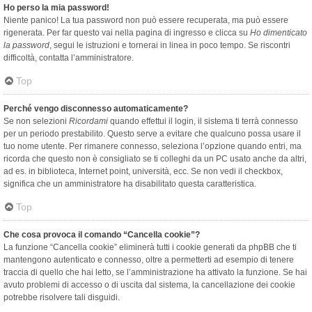
Ho perso la mia password!
Niente panico! La tua password non può essere recuperata, ma può essere
rigenerata. Per far questo vai nella pagina di ingresso e clicca su
Ho dimenticato
la password
, segui le istruzioni e tornerai in linea in poco tempo. Se riscontri
difficoltà, contatta l’amministratore.
Top
Perché vengo disconnesso automaticamente?
Se non selezioni
Ricordami
quando effettui il login, il sistema ti terrà connesso
per un periodo prestabilito. Questo serve a evitare che qualcuno possa usare il
tuo nome utente. Per rimanere connesso, seleziona l’opzione quando entri, ma
ricorda che questo non è consigliato se ti colleghi da un PC usato anche da altri,
ad es. in biblioteca, Internet point, università, ecc. Se non vedi il checkbox,
significa che un amministratore ha disabilitato questa caratteristica.
Top
Che cosa provoca il comando “Cancella cookie”?
La funzione “Cancella cookie” eliminerà tutti i cookie generati da phpBB che ti
mantengono autenticato e connesso, oltre a permetterti ad esempio di tenere
traccia di quello che hai letto, se l’amministrazione ha attivato la funzione. Se hai
avuto problemi di accesso o di uscita dal sistema, la cancellazione dei cookie
potrebbe risolvere tali disguidi.