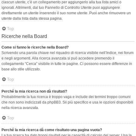
ciascun utente, c’è un collegamento per aggiungerlo alla tua lista amici o
ignorati. Altrimenti, dal tuo Pannello di Controllo Utente puoi aggiungere
direttamente un utente inserendo il suo nome utente. Puoi anche rimuovere un
utente dalla lista dalla stessa pagina.
Top
Ricerche nella Board
Come si fanno le ricerche nella Board?
Scrivendo una parola chiave nel riquadro di ricerca visibile nell’Indice, nei forum
e negli argomenti. Alla ricerca avanzata si può accedere premendo il
collegamento “Cerca” visibile in tutte le pagine. Ci possono essere differenze in
base allo stile utilizzato.
Top
Perché la mia ricerca non dà risultati?
Probabilmente la tua ricerca è troppo vaga e include dei termini troppo comuni
che non sono indicizzati da phpBB3. Sii più specifico e usa le opzioni disponibili
nella ricerca avanzata.
Top
Perché la mia ricerca dà come risultato una pagina vuota?
La tua ricerca ha dato troppi risultati per le capacità di calcolo del server. Usa la