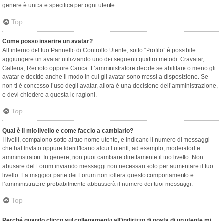
genere è unica e specifica per ogni utente.
Top
Come posso inserire un avatar?
All’interno del tuo Pannello di Controllo Utente, sotto “Profilo” è possibile
aggiungere un avatar utilizzando uno dei seguenti quattro metodi: Gravatar,
Galleria, Remoto oppure Carica. L’amministratore decide se abilitare o meno gli
avatar e decide anche il modo in cui gli avatar sono messi a disposizione. Se
non ti è concesso l’uso degli avatar, allora è una decisione dell’amministrazione,
e devi chiedere a questa le ragioni.
Top
Qual è il mio livello e come faccio a cambiarlo?
I livelli, compaiono sotto al tuo nome utente, e indicano il numero di messaggi
che hai inviato oppure identificano alcuni utenti, ad esempio, moderatori e
amministratori. In genere, non puoi cambiare direttamente il tuo livello. Non
abusare del Forum inviando messaggi non necessari solo per aumentare il tuo
livello. La maggior parte dei Forum non tollera questo comportamento e
l’amministratore probabilmente abbasserà il numero dei tuoi messaggi.
Top
Perché quando clicco sul collegamento all’indirizzo di posta di un utente mi