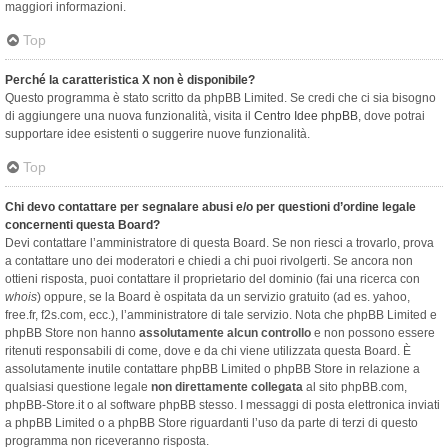
maggiori informazioni.
Top
Perché la caratteristica X non è disponibile?
Questo programma è stato scritto da phpBB Limited. Se credi che ci sia bisogno
di aggiungere una nuova funzionalità, visita il
Centro Idee phpBB
, dove potrai
supportare idee esistenti o suggerire nuove funzionalità.
Top
Chi devo contattare per segnalare abusi e/o per questioni d’ordine legale
concernenti questa Board?
Devi contattare l’amministratore di questa Board. Se non riesci a trovarlo, prova
a contattare uno dei moderatori e chiedi a chi puoi rivolgerti. Se ancora non
ottieni risposta, puoi contattare il proprietario del dominio (fai una ricerca con
whois
) oppure, se la Board è ospitata da un servizio gratuito (ad es. yahoo,
free.fr, f2s.com, ecc.), l’amministratore di tale servizio. Nota che phpBB Limited e
phpBB Store non hanno
assolutamente alcun controllo
e non possono essere
ritenuti responsabili di come, dove e da chi viene utilizzata questa Board. È
assolutamente inutile contattare phpBB Limited o phpBB Store in relazione a
qualsiasi questione legale
non direttamente collegata
al sito phpBB.com,
phpBB-Store.it o al software phpBB stesso. I messaggi di posta elettronica inviati
a phpBB Limited o a phpBB Store riguardanti l’uso da parte di terzi di questo
programma non riceveranno risposta.