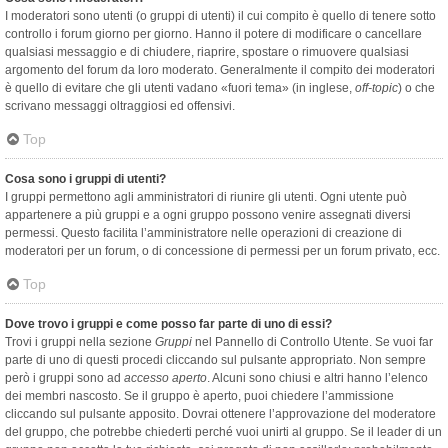
I moderatori sono utenti (o gruppi di utenti) il cui compito è quello di tenere sotto
controllo i forum giorno per giorno. Hanno il potere di modificare o cancellare
qualsiasi messaggio e di chiudere, riaprire, spostare o rimuovere qualsiasi
argomento del forum da loro moderato. Generalmente il compito dei moderatori
è quello di evitare che gli utenti vadano «fuori tema» (in inglese,
off-topic
) o che
scrivano messaggi oltraggiosi ed offensivi.
Top
Cosa sono i gruppi di utenti?
I gruppi permettono agli amministratori di riunire gli utenti. Ogni utente può
appartenere a più gruppi e a ogni gruppo possono venire assegnati diversi
permessi. Questo facilita l’amministratore nelle operazioni di creazione di
moderatori per un forum, o di concessione di permessi per un forum privato, ecc.
Top
Dove trovo i gruppi e come posso far parte di uno di essi?
Trovi i gruppi nella sezione
Gruppi
nel Pannello di Controllo Utente. Se vuoi far
parte di uno di questi procedi cliccando sul pulsante appropriato. Non sempre
però i gruppi sono ad
accesso aperto
. Alcuni sono chiusi e altri hanno l’elenco
dei membri nascosto. Se il gruppo è aperto, puoi chiedere l’ammissione
cliccando sul pulsante apposito. Dovrai ottenere l’approvazione del moderatore
del gruppo, che potrebbe chiederti perché vuoi unirti al gruppo. Se il leader di un