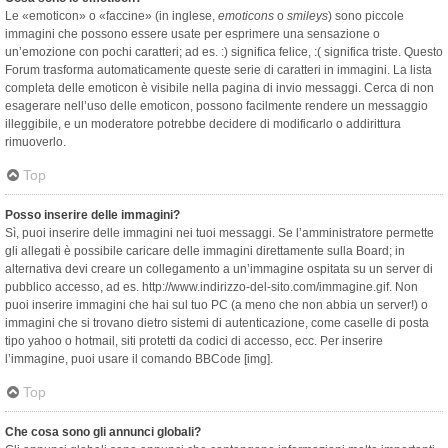
Le «emoticon» o «faccine» (in inglese,
emoticons
o
smileys
) sono piccole
immagini che possono essere usate per esprimere una sensazione o
un’emozione con pochi caratteri; ad es. :) significa felice, :( significa triste. Questo
Forum trasforma automaticamente queste serie di caratteri in immagini. La lista
completa delle emoticon è visibile nella pagina di invio messaggi. Cerca di non
esagerare nell’uso delle emoticon, possono facilmente rendere un messaggio
illeggibile, e un moderatore potrebbe decidere di modificarlo o addirittura
rimuoverlo.
Top
Posso inserire delle immagini?
Sì, puoi inserire delle immagini nei tuoi messaggi. Se l’amministratore permette
gli allegati è possibile caricare delle immagini direttamente sulla Board; in
alternativa devi creare un collegamento a un’immagine ospitata su un server di
pubblico accesso, ad es. http://www.indirizzo-del-sito.com/immagine.gif. Non
puoi inserire immagini che hai sul tuo PC (a meno che non abbia un server!) o
immagini che si trovano dietro sistemi di autenticazione, come caselle di posta
tipo yahoo o hotmail, siti protetti da codici di accesso, ecc. Per inserire
l’immagine, puoi usare il comando BBCode [img].
Top
Che cosa sono gli annunci globali?