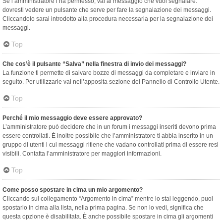
Se l’amministratore l’ha permesso, vai al messaggio che vuoi segnalare:
dovresti vedere un pulsante che serve per fare la segnalazione dei messaggi.
Cliccandolo sarai introdotto alla procedura necessaria per la segnalazione dei
messaggi.
Top
Che cos’è il pulsante “Salva” nella finestra di invio dei messaggi?
La funzione ti permette di salvare bozze di messaggi da completare e inviare in
seguito. Per utilizzarle vai nell’apposita sezione del Pannello di Controllo Utente.
Top
Perché il mio messaggio deve essere approvato?
L’amministratore può decidere che in un forum i messaggi inseriti devono prima
essere controllati. È inoltre possibile che l’amministratore ti abbia inserito in un
gruppo di utenti i cui messaggi ritiene che vadano controllati prima di essere resi
visibili. Contatta l’amministratore per maggiori informazioni.
Top
Come posso spostare in cima un mio argomento?
Cliccando sul collegamento “Argomento in cima” mentre lo stai leggendo, puoi
spostarlo in cima alla lista, nella prima pagina. Se non lo vedi, significa che
questa opzione è disabilitata. È anche possibile spostare in cima gli argomenti