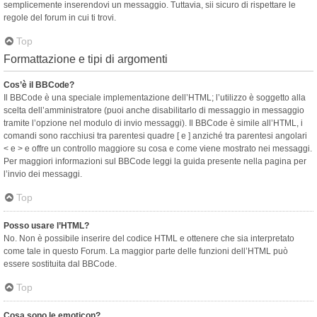
semplicemente inserendovi un messaggio. Tuttavia, sii sicuro di rispettare le
regole del forum in cui ti trovi.
Top
Formattazione e tipi di argomenti
Cos’è il BBCode?
Il BBCode è una speciale implementazione dell’HTML; l’utilizzo è soggetto alla
scelta dell’amministratore (puoi anche disabilitarlo di messaggio in messaggio
tramite l’opzione nel modulo di invio messaggi). Il BBCode è simile all’HTML, i
comandi sono racchiusi tra parentesi quadre [ e ] anziché tra parentesi angolari
< e > e offre un controllo maggiore su cosa e come viene mostrato nei messaggi.
Per maggiori informazioni sul BBCode leggi la guida presente nella pagina per
l’invio dei messaggi.
Top
Posso usare l’HTML?
No. Non è possibile inserire del codice HTML e ottenere che sia interpretato
come tale in questo Forum. La maggior parte delle funzioni dell’HTML può
essere sostituita dal BBCode.
Top
Cosa sono le emoticon?