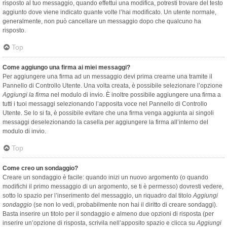
risposto al tuo messaggio, quando effettui una modifica, potresti trovare del testo
aggiunto dove viene indicato quante volte l’hai modificato. Un utente normale,
generalmente, non può cancellare un messaggio dopo che qualcuno ha
risposto.
Top
Come aggiungo una firma ai miei messaggi?
Per aggiungere una firma ad un messaggio devi prima crearne una tramite il
Pannello di Controllo Utente. Una volta creata, è possibile selezionare l’opzione
Aggiungi la firma
nel modulo di invio. È inoltre possibile aggiungere una firma a
tutti i tuoi messaggi selezionando l’apposita voce nel Pannello di Controllo
Utente. Se lo si fa, è possibile evitare che una firma venga aggiunta ai singoli
messaggi deselezionando la casella per aggiungere la firma all’interno del
modulo di invio.
Top
Come creo un sondaggio?
Creare un sondaggio è facile: quando inizi un nuovo argomento (o quando
modifichi il primo messaggio di un argomento, se ti è permesso) dovresti vedere,
sotto lo spazio per l’inserimento del messaggio, un riquadro dal titolo
Aggiungi
sondaggio
(se non lo vedi, probabilmente non hai il diritto di creare sondaggi).
Basta inserire un titolo per il sondaggio e almeno due opzioni di risposta (per
inserire un’opzione di risposta, scrivila nell’apposito spazio e clicca su
Aggiungi