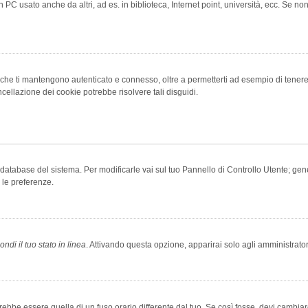
 PC usato anche da altri, ad es. in biblioteca, Internet point, università, ecc. Se no
che ti mantengono autenticato e connesso, oltre a permetterti ad esempio di tenere tr
cellazione dei cookie potrebbe risolvere tali disguidi.
el database del sistema. Per modificarle vai sul tuo Pannello di Controllo Utente; 
 le preferenze.
ndi il tuo stato in linea
. Attivando questa opzione, apparirai solo agli amministrator
be essere quella di un fuso orario differente dal tuo. Se così fosse, devi cambiare l