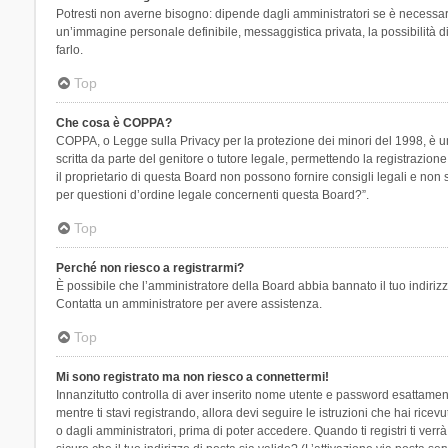
Potresti non averne bisogno: dipende dagli amministratori se è necessario
un’immagine personale definibile, messaggistica privata, la possibilità di
farlo.
Top
Che cosa è COPPA?
COPPA, o Legge sulla Privacy per la protezione dei minori del 1998, è una
scritta da parte del genitore o tutore legale, permettendo la registrazion
il proprietario di questa Board non possono fornire consigli legali e non
per questioni d’ordine legale concernenti questa Board?”.
Top
Perché non riesco a registrarmi?
È possibile che l’amministratore della Board abbia bannato il tuo indirizzo
Contatta un amministratore per avere assistenza.
Top
Mi sono registrato ma non riesco a connettermi!
Innanzitutto controlla di aver inserito nome utente e password esattament
mentre ti stavi registrando, allora devi seguire le istruzioni che hai rice
o dagli amministratori, prima di poter accedere. Quando ti registri ti verrà