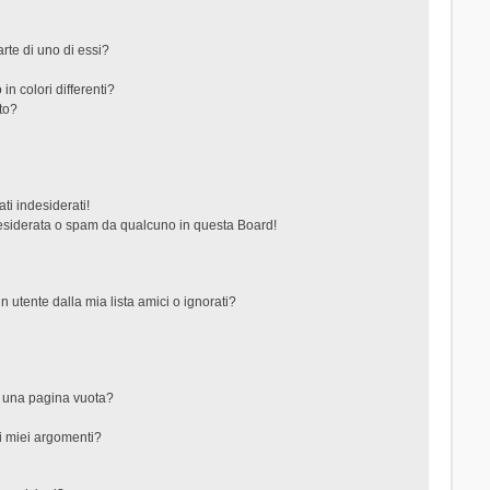
rte di uno di essi?
in colori differenti?
to?
ti indesiderati!
esiderata o spam da qualcuno in questa Board!
tente dalla mia lista amici o ignorati?
?
o una pagina vuota?
i miei argomenti?