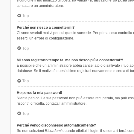
sicuro che il tuo indirizzo di posta sia valido? (L’attivazione via posta se
contattare un amministratore.
Top
Perché non riesco a connettermi?
Ci sono svariati motivi per cui questo succede. Per prima cosa controlla 
esserci un errore di configurazione.
Top
Mi sono registrato tempo fa, ma non riesco più a connettermi?!
È possibile che un amministratore abbia cancellato o disattivato il tuo 
database. Se il motivo è quest’ultimo registrati nuovamente e cerca di fa
Top
Ho perso la mia password!
Niente panico! La tua password non può essere recuperata, ma può essere
riscontri difficoltà, contatta l’amministratore.
Top
Perché vengo disconnesso automaticamente?
Se non selezioni
Ricordami
quando effettui il login, il sistema ti terrà