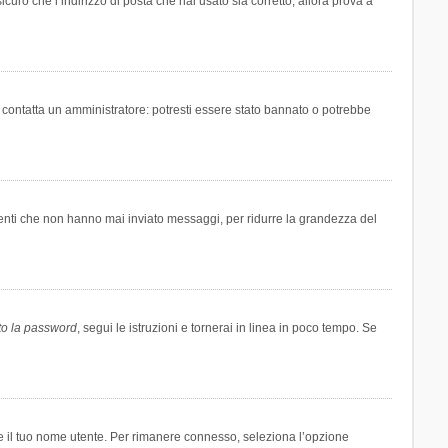
icuro che l’indirizzo di posta che hai usato sia corretto, allora prova a
i contatta un amministratore: potresti essere stato bannato o potrebbe
tenti che non hanno mai inviato messaggi, per ridurre la grandezza del
to la password
, segui le istruzioni e tornerai in linea in poco tempo. Se
are il tuo nome utente. Per rimanere connesso, seleziona l’opzione