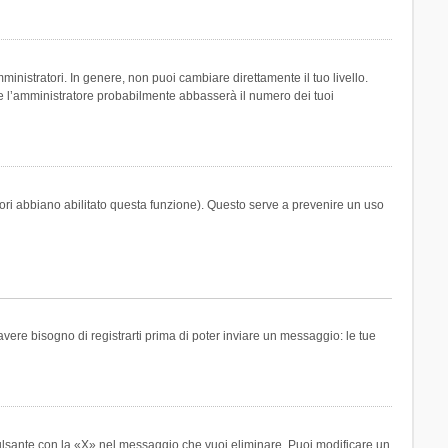
inistratori. In genere, non puoi cambiare direttamente il tuo livello.
 l’amministratore probabilmente abbasserà il numero dei tuoi
tori abbiano abilitato questa funzione). Questo serve a prevenire un uso
ere bisogno di registrarti prima di poter inviare un messaggio: le tue
ulsante con la «X» nel messaggio che vuoi eliminare. Puoi modificare un