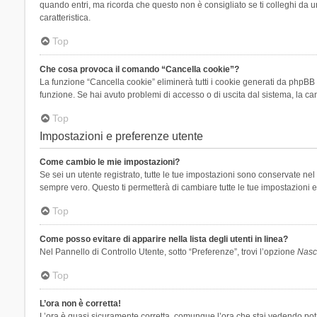
quando entri, ma ricorda che questo non è consigliato se ti colleghi da un
caratteristica.
Top
Che cosa provoca il comando “Cancella cookie”?
La funzione “Cancella cookie” eliminerà tutti i cookie generati da phpBB 
funzione. Se hai avuto problemi di accesso o di uscita dal sistema, la can
Top
Impostazioni e preferenze utente
Come cambio le mie impostazioni?
Se sei un utente registrato, tutte le tue impostazioni sono conservate n
sempre vero. Questo ti permetterà di cambiare tutte le tue impostazioni e
Top
Come posso evitare di apparire nella lista degli utenti in linea?
Nel Pannello di Controllo Utente, sotto “Preferenze”, trovi l’opzione
Nasco
Top
L’ora non è corretta!
L’ora è quasi sicuramente corretta, comunque l’ora che stai vedendo potreb