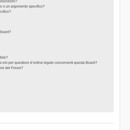
toscrizioni?
o o un argomento specifico?
cifico?
 Board?
ibile?
i e/o per questioni d’ordine legale concernenti questa Board?
ore del Forum?