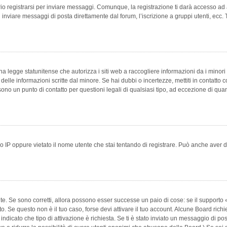
 registrarsi per inviare messaggi. Comunque, la registrazione ti darà accesso ad alt
 inviare messaggi di posta direttamente dal forum, l’iscrizione a gruppi utenti, ecc.
 legge statunitense che autorizza i siti web a raccogliere informazioni da i minori 
e delle informazioni scritte dal minore. Se hai dubbi o incertezze, mettiti in conta
 sono un punto di contatto per questioni legali di qualsiasi tipo, ad eccezione di q
 IP oppure vietato il nome utente che stai tentando di registrare. Può anche aver disab
e. Se sono corretti, allora possono esser successe un paio di cose: se il supporto «
vuto. Se questo non è il tuo caso, forse devi attivare il tuo account. Alcune Board ric
 indicato che tipo di attivazione è richiesta. Se ti è stato inviato un messaggio di po