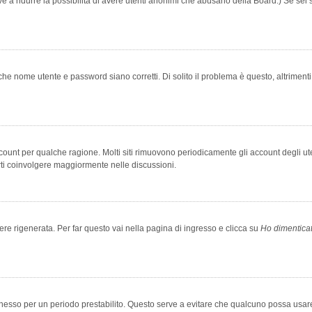
rve a ridurre la possibilità di avere utenti anonimi che abusano della Board.) Se sei s
che nome utente e password siano corretti. Di solito il problema è questo, altriment
account per qualche ragione. Molti siti rimuovono periodicamente gli account degli u
rti coinvolgere maggiormente nelle discussioni.
 rigenerata. Per far questo vai nella pagina di ingresso e clicca su
Ho dimentica
 connesso per un periodo prestabilito. Questo serve a evitare che qualcuno possa us