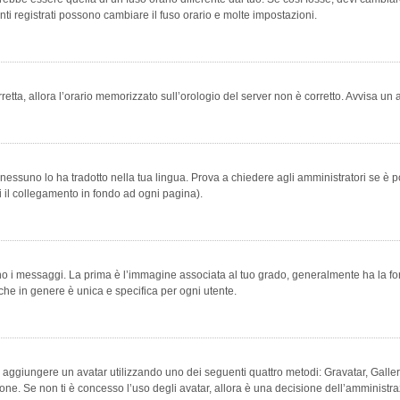
ti registrati possono cambiare il fuso orario e molte impostazioni.
orretta, allora l’orario memorizzato sull’orologio del server non è corretto. Avvisa u
essuno lo ha tradotto nella tua lingua. Prova a chiedere agli amministratori se è po
vi il collegamento in fondo ad ogni pagina).
messaggi. La prima è l’immagine associata al tuo grado, generalmente ha la forma di
che in genere è unica e specifica per ogni utente.
bile aggiungere un avatar utilizzando uno dei seguenti quattro metodi: Gravatar, Gal
ione. Se non ti è concesso l’uso degli avatar, allora è una decisione dell’amministra