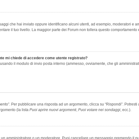
saggi che hai inviato oppure identificano alcuni utenti, ad esempio, moderatori e amm
re il tuo livello. La maggior parte dei Forum non tollera questo comportamento e
ente mi chiede di accedere come utente registrato?
nti usando il modulo di invio posta interno (ammesso, ovviamente, che gli amministra
o”. Per pubblicare una risposta ad un argomento, clicca su “Rispondi”. Potresti av
rgomento (la lista
Puoi aprire nuovi argomenti
,
Puoi votare nei sondaggi
, ecc.).
ia un amministratore o un moderatore. Puoi cancellare un messaggio premendo il p