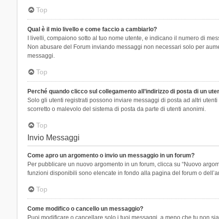
Top
Qual è il mio livello e come faccio a cambiarlo?
I livelli, compaiono sotto al tuo nome utente, e indicano il numero di mes
Non abusare del Forum inviando messaggi non necessari solo per aumenta
messaggi.
Top
Perché quando clicco sul collegamento all’indirizzo di posta di un ut
Solo gli utenti registrati possono inviare messaggi di posta ad altri ute
scorretto o malevolo del sistema di posta da parte di utenti anonimi.
Top
Invio Messaggi
Come apro un argomento o invio un messaggio in un forum?
Per pubblicare un nuovo argomento in un forum, clicca su “Nuovo argoment
funzioni disponibili sono elencate in fondo alla pagina del forum o dell’a
Top
Come modifico o cancello un messaggio?
Puoi modificare o cancellare solo i tuoi messaggi, a meno che tu non s