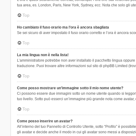
tua area, es. London, Paris, New York, Sydney, ecc. Nota che solo gli uten
Top
Ho cambiato il fuso orario ma l’ora è ancora sbagliata
Se sei sicuro di aver impostato il fuso orario corretto e l’ora è ancora sc
Top
La mia lingua non è nella lista!
L’amministratore potrebbe non aver installato il pacchetto lingua oppure n
traduzione. Puoi trovare altre informazioni sul sito di phpBB Limited (tro
Top
Come posso mostrare un’immagine sotto il mio nome utente?
Ci possono essere due immagini sotto un nome utente quando si leggono i 
tuo livello. Sotto può esserci un’immagine più grande nota come avatar, 
Top
Come posso inserire un avatar?
All’interno del tuo Pannello di Controllo Utente, sotto “Profilo” è possi
gli avatar e decide anche il modo in cui gli avatar sono messi a disposiz