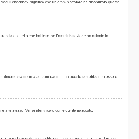
n vedi il checkbox, significa che un amministratore ha disabilitato questa
accia di quello che hai letto, se l’amministrazione ha attivato la
generalmente sta in cima ad ogni pagina, ma questo potrebbe non essere
i e a te stesso. Verrai identificato come utente nascosto.
e impostazioni del tuo profilo per il fuso orario e farlo coincidere con la