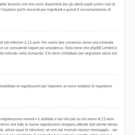
re funzioni che non sono disponibili per gli utenti ospiti come l’uso di
 Ti bastano pochi secondi per registrarti e quindi ti raccomandiamo di
di età inferiore a 13 anni. Per avere tale consenso serve una richiesta
tto con un consulente legale per assistenza. Nota bene che phpBB Limited e
uanto indicato nella domanda “Chi devo contattare per segnalare abusi e/o
ilitato le registrazioni per impedire ai nuovi visitatori di registrarsi.
registrazione minore» è abilitato e hai cliccato su
Ho meno di 13 anni
hiedono che tutte le nuove registrazioni vengano attivate dall’utente stesso
sta, allora segui le istruzioni; se non hai ricevuto nessun messaggio... sei