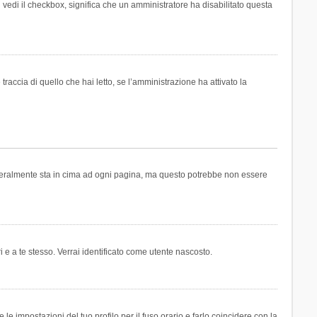
n vedi il checkbox, significa che un amministratore ha disabilitato questa
accia di quello che hai letto, se l’amministrazione ha attivato la
generalmente sta in cima ad ogni pagina, ma questo potrebbe non essere
i e a te stesso. Verrai identificato come utente nascosto.
e impostazioni del tuo profilo per il fuso orario e farlo coincidere con la