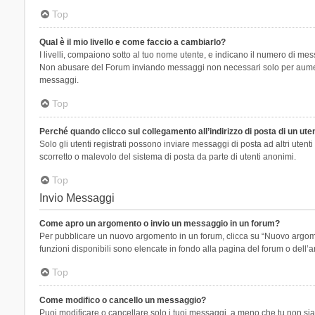
Top
Qual è il mio livello e come faccio a cambiarlo?
I livelli, compaiono sotto al tuo nome utente, e indicano il numero di mes
Non abusare del Forum inviando messaggi non necessari solo per aumenta
messaggi.
Top
Perché quando clicco sul collegamento all’indirizzo di posta di un ut
Solo gli utenti registrati possono inviare messaggi di posta ad altri ute
scorretto o malevolo del sistema di posta da parte di utenti anonimi.
Top
Invio Messaggi
Come apro un argomento o invio un messaggio in un forum?
Per pubblicare un nuovo argomento in un forum, clicca su “Nuovo argoment
funzioni disponibili sono elencate in fondo alla pagina del forum o dell’a
Top
Come modifico o cancello un messaggio?
Puoi modificare o cancellare solo i tuoi messaggi, a meno che tu non s