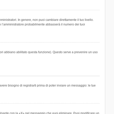
inistratori. In genere, non puoi cambiare direttamente il tuo livello.
 l’amministratore probabilmente abbasserà il numero dei tuoi
tori abbiano abilitato questa funzione). Questo serve a prevenire un uso
ere bisogno di registrarti prima di poter inviare un messaggio: le tue
ulsante con la «X» nel messaggio che vuoi eliminare. Puoi modificare un