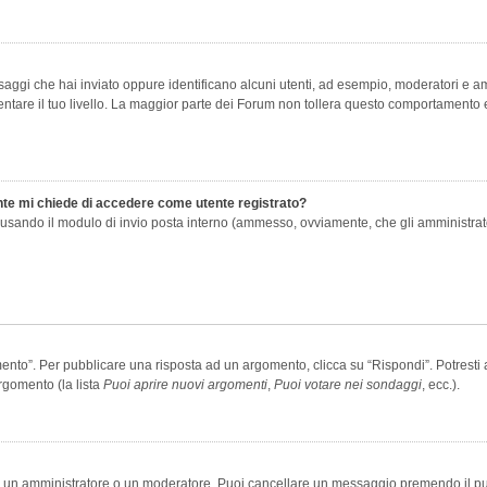
saggi che hai inviato oppure identificano alcuni utenti, ad esempio, moderatori e amm
re il tuo livello. La maggior parte dei Forum non tollera questo comportamento e
ente mi chiede di accedere come utente registrato?
nti usando il modulo di invio posta interno (ammesso, ovviamente, che gli amministra
o”. Per pubblicare una risposta ad un argomento, clicca su “Rispondi”. Potresti av
rgomento (la lista
Puoi aprire nuovi argomenti
,
Puoi votare nei sondaggi
, ecc.).
ia un amministratore o un moderatore. Puoi cancellare un messaggio premendo il p