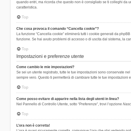
quando entri, ma ricorda che questo non è consigliato se ti colleghi da un
caratteristica.
Top
Che cosa provoca il comando “Cancella cookie”?
La funzione “Cancella cookie” eliminerà tutti i cookie generati da phpBB 
funzione. Se hai avuto problemi di accesso o di uscita dal sistema, la can
Top
Impostazioni e preferenze utente
Come cambio le mie impostazioni?
Se sei un utente registrato, tutte le tue impostazioni sono conservate n
sempre vero. Questo ti permetterà di cambiare tutte le tue impostazioni e
Top
Come posso evitare di apparire nella lista degli utenti in linea?
Nel Pannello di Controllo Utente, sotto “Preferenze”, trovi l’opzione
Nasco
Top
L’ora non è corretta!
L’ora è quasi sicuramente corretta, comunque l’ora che stai vedendo potreb