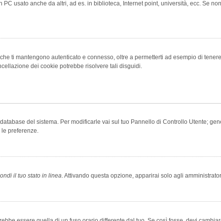
 PC usato anche da altri, ad es. in biblioteca, Internet point, università, ecc. Se no
che ti mantengono autenticato e connesso, oltre a permetterti ad esempio di tenere tr
cellazione dei cookie potrebbe risolvere tali disguidi.
el database del sistema. Per modificarle vai sul tuo Pannello di Controllo Utente; 
 le preferenze.
ndi il tuo stato in linea
. Attivando questa opzione, apparirai solo agli amministrator
be essere quella di un fuso orario differente dal tuo. Se così fosse, devi cambiare l