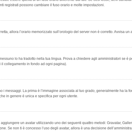
ti registrati possono cambiare il fuso orario e molte impostazioni.
orretta, allora l’orario memorizzato sull’orologio del server non è corretto. Avvisa u
essuno lo ha tradotto nella tua lingua. Prova a chiedere agli amministratori se è po
vi il collegamento in fondo ad ogni pagina).
messaggi. La prima è l’immagine associata al tuo grado, generalmente ha la forma di
che in genere è unica e specifica per ogni utente.
bile aggiungere un avatar utilizzando uno dei seguenti quattro metodi: Gravatar, Gal
ione. Se non ti è concesso l’uso degli avatar, allora è una decisione dell’amministra