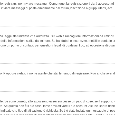
 registrarsi per inviare messaggi. Comunque, la registrazione ti darà accesso ad alt
 inviare messaggi di posta direttamente dal forum, l’iscrizione a gruppi utenti, ecc.
 legge statunitense che autorizza i siti web a raccogliere informazioni da i minori 
e delle informazioni scritte dal minore. Se hai dubbi o incertezze, mettiti in conta
 sono un punto di contatto per questioni legali di qualsiasi tipo, ad eccezione di q
 IP oppure vietato il nome utente che stai tentando di registrare. Può anche aver disab
e. Se sono corretti, allora possono esser successe un paio di cose: se il supporto «
vuto. Se questo non è il tuo caso, forse devi attivare il tuo account. Alcune Board ric
 indicato che tipo di attivazione è richiesta. Se ti è stato inviato un messaggio di po