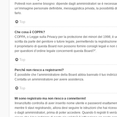
Potresti non averne bisogno: dipende dagli amministratori se è necessario
un’immagine personale definibile, messaggistica privata, la possibilità di
farlo.
Top
Che cosa è COPPA?
COPPA, o Legge sulla Privacy per la protezione dei minori del 1998, è una
scritta da parte del genitore o tutore legale, permettendo la registrazion
il proprietario di questa Board non possono fornire consigli legali e non
per questioni d’ordine legale concernenti questa Board?”.
Top
Perché non riesco a registrarmi?
È possibile che l’amministratore della Board abbia bannato il tuo indirizzo
Contatta un amministratore per avere assistenza.
Top
Mi sono registrato ma non riesco a connettermi!
Innanzitutto controlla di aver inserito nome utente e password esattament
mentre ti stavi registrando, allora devi seguire le istruzioni che hai rice
o dagli amministratori, prima di poter accedere. Quando ti registri ti verrà