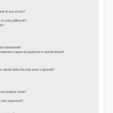
rte di uno di essi?
in colori differenti?
to?
ti indesiderati!
esiderata o spam da qualcuno in questa Board!
tente dalla mia lista amici o ignorati?
?
o una pagina vuota?
i miei argomenti?