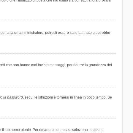
icuro che l’indirizzo di posta che hai usato sia corretto, allora prova a
i contatta un amministratore: potresti essere stato bannato o potrebbe
tenti che non hanno mai inviato messaggi, per ridurre la grandezza del
to la password
, segui le istruzioni e tornerai in linea in poco tempo. Se
are il tuo nome utente. Per rimanere connesso, seleziona l’opzione