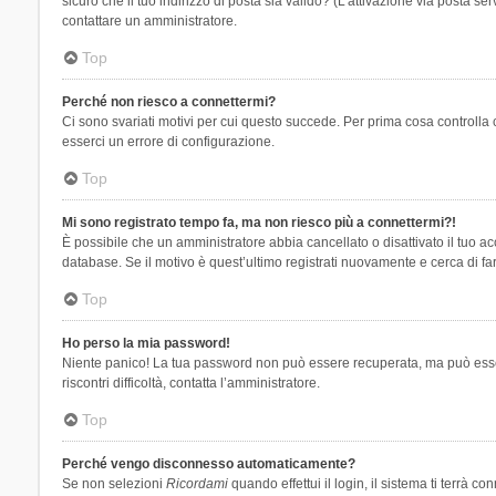
sicuro che il tuo indirizzo di posta sia valido? (L’attivazione via posta se
contattare un amministratore.
Top
Perché non riesco a connettermi?
Ci sono svariati motivi per cui questo succede. Per prima cosa controlla 
esserci un errore di configurazione.
Top
Mi sono registrato tempo fa, ma non riesco più a connettermi?!
È possibile che un amministratore abbia cancellato o disattivato il tuo 
database. Se il motivo è quest’ultimo registrati nuovamente e cerca di fa
Top
Ho perso la mia password!
Niente panico! La tua password non può essere recuperata, ma può essere
riscontri difficoltà, contatta l’amministratore.
Top
Perché vengo disconnesso automaticamente?
Se non selezioni
Ricordami
quando effettui il login, il sistema ti terrà