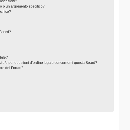
toscrizioni?
o o un argomento specifico?
cifico?
 Board?
ibile?
i e/o per questioni d’ordine legale concernenti questa Board?
ore del Forum?