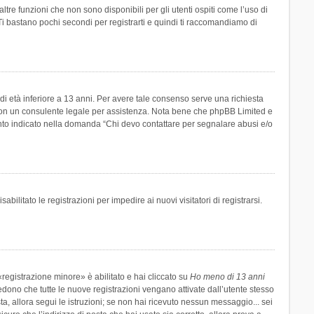
re funzioni che non sono disponibili per gli utenti ospiti come l’uso di
 Ti bastano pochi secondi per registrarti e quindi ti raccomandiamo di
di età inferiore a 13 anni. Per avere tale consenso serve una richiesta
tto con un consulente legale per assistenza. Nota bene che phpBB Limited e
uanto indicato nella domanda “Chi devo contattare per segnalare abusi e/o
ilitato le registrazioni per impedire ai nuovi visitatori di registrarsi.
registrazione minore» è abilitato e hai cliccato su
Ho meno di 13 anni
hiedono che tutte le nuove registrazioni vengano attivate dall’utente stesso
sta, allora segui le istruzioni; se non hai ricevuto nessun messaggio... sei