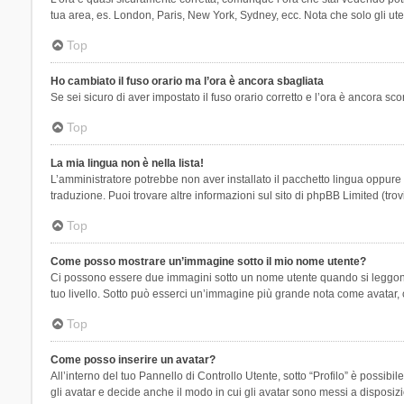
tua area, es. London, Paris, New York, Sydney, ecc. Nota che solo gli uten
Top
Ho cambiato il fuso orario ma l’ora è ancora sbagliata
Se sei sicuro di aver impostato il fuso orario corretto e l’ora è ancora sc
Top
La mia lingua non è nella lista!
L’amministratore potrebbe non aver installato il pacchetto lingua oppure n
traduzione. Puoi trovare altre informazioni sul sito di phpBB Limited (tro
Top
Come posso mostrare un’immagine sotto il mio nome utente?
Ci possono essere due immagini sotto un nome utente quando si leggono i 
tuo livello. Sotto può esserci un’immagine più grande nota come avatar, 
Top
Come posso inserire un avatar?
All’interno del tuo Pannello di Controllo Utente, sotto “Profilo” è possi
gli avatar e decide anche il modo in cui gli avatar sono messi a disposiz