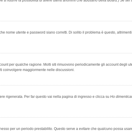
rve a ridurre la possibilità di avere utenti anonimi che abusano della Board.) Se sei s
che nome utente e password siano corretti. Di solito il problema è questo, altriment
account per qualche ragione. Molti siti rimuovono periodicamente gli account degli u
rti coinvolgere maggiormente nelle discussioni.
 rigenerata. Per far questo vai nella pagina di ingresso e clicca su
Ho dimentica
 connesso per un periodo prestabilito. Questo serve a evitare che qualcuno possa us