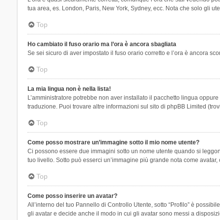
tua area, es. London, Paris, New York, Sydney, ecc. Nota che solo gli uten
Top
Ho cambiato il fuso orario ma l’ora è ancora sbagliata
Se sei sicuro di aver impostato il fuso orario corretto e l’ora è ancora sc
Top
La mia lingua non è nella lista!
L’amministratore potrebbe non aver installato il pacchetto lingua oppure n
traduzione. Puoi trovare altre informazioni sul sito di phpBB Limited (tro
Top
Come posso mostrare un’immagine sotto il mio nome utente?
Ci possono essere due immagini sotto un nome utente quando si leggono i 
tuo livello. Sotto può esserci un’immagine più grande nota come avatar, 
Top
Come posso inserire un avatar?
All’interno del tuo Pannello di Controllo Utente, sotto “Profilo” è possi
gli avatar e decide anche il modo in cui gli avatar sono messi a disposiz