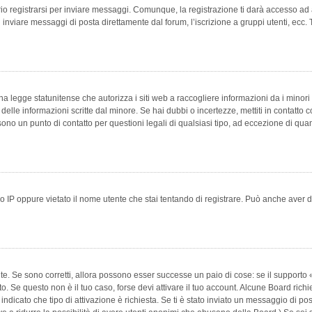
 registrarsi per inviare messaggi. Comunque, la registrazione ti darà accesso ad alt
 inviare messaggi di posta direttamente dal forum, l’iscrizione a gruppi utenti, ecc.
 legge statunitense che autorizza i siti web a raccogliere informazioni da i minori 
e delle informazioni scritte dal minore. Se hai dubbi o incertezze, mettiti in conta
 sono un punto di contatto per questioni legali di qualsiasi tipo, ad eccezione di q
 IP oppure vietato il nome utente che stai tentando di registrare. Può anche aver disab
e. Se sono corretti, allora possono esser successe un paio di cose: se il supporto «
vuto. Se questo non è il tuo caso, forse devi attivare il tuo account. Alcune Board ric
 indicato che tipo di attivazione è richiesta. Se ti è stato inviato un messaggio di po