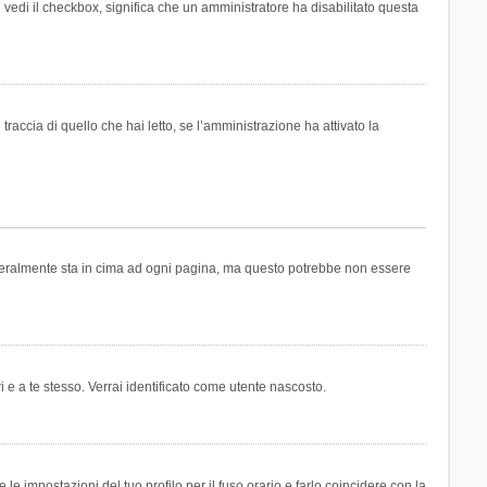
n vedi il checkbox, significa che un amministratore ha disabilitato questa
accia di quello che hai letto, se l’amministrazione ha attivato la
generalmente sta in cima ad ogni pagina, ma questo potrebbe non essere
i e a te stesso. Verrai identificato come utente nascosto.
e impostazioni del tuo profilo per il fuso orario e farlo coincidere con la