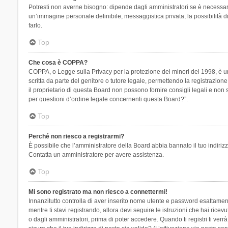
Potresti non averne bisogno: dipende dagli amministratori se è necessario
un’immagine personale definibile, messaggistica privata, la possibilità di
farlo.
Top
Che cosa è COPPA?
COPPA, o Legge sulla Privacy per la protezione dei minori del 1998, è una
scritta da parte del genitore o tutore legale, permettendo la registrazion
il proprietario di questa Board non possono fornire consigli legali e non
per questioni d’ordine legale concernenti questa Board?”.
Top
Perché non riesco a registrarmi?
È possibile che l’amministratore della Board abbia bannato il tuo indirizzo
Contatta un amministratore per avere assistenza.
Top
Mi sono registrato ma non riesco a connettermi!
Innanzitutto controlla di aver inserito nome utente e password esattament
mentre ti stavi registrando, allora devi seguire le istruzioni che hai rice
o dagli amministratori, prima di poter accedere. Quando ti registri ti verrà