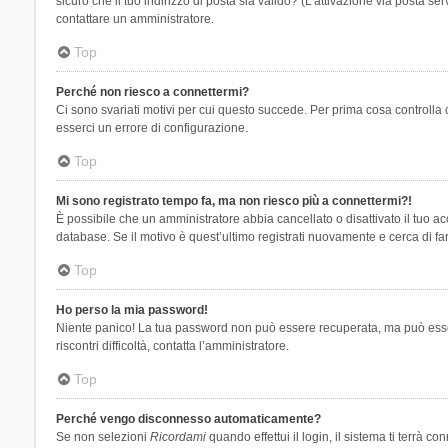
sicuro che il tuo indirizzo di posta sia valido? (L’attivazione via posta se
contattare un amministratore.
Top
Perché non riesco a connettermi?
Ci sono svariati motivi per cui questo succede. Per prima cosa controlla 
esserci un errore di configurazione.
Top
Mi sono registrato tempo fa, ma non riesco più a connettermi?!
È possibile che un amministratore abbia cancellato o disattivato il tuo 
database. Se il motivo è quest’ultimo registrati nuovamente e cerca di fa
Top
Ho perso la mia password!
Niente panico! La tua password non può essere recuperata, ma può essere
riscontri difficoltà, contatta l’amministratore.
Top
Perché vengo disconnesso automaticamente?
Se non selezioni
Ricordami
quando effettui il login, il sistema ti terrà