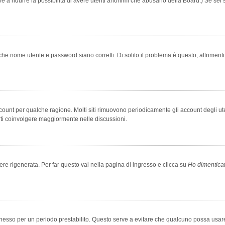
rve a ridurre la possibilità di avere utenti anonimi che abusano della Board.) Se sei s
che nome utente e password siano corretti. Di solito il problema è questo, altriment
account per qualche ragione. Molti siti rimuovono periodicamente gli account degli u
rti coinvolgere maggiormente nelle discussioni.
 rigenerata. Per far questo vai nella pagina di ingresso e clicca su
Ho dimentica
 connesso per un periodo prestabilito. Questo serve a evitare che qualcuno possa us