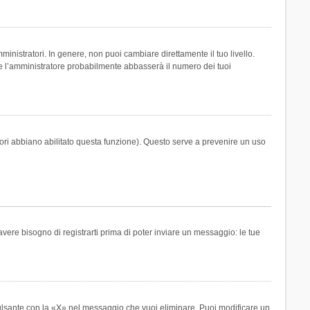
inistratori. In genere, non puoi cambiare direttamente il tuo livello.
 l’amministratore probabilmente abbasserà il numero dei tuoi
tori abbiano abilitato questa funzione). Questo serve a prevenire un uso
ere bisogno di registrarti prima di poter inviare un messaggio: le tue
ulsante con la «X» nel messaggio che vuoi eliminare. Puoi modificare un