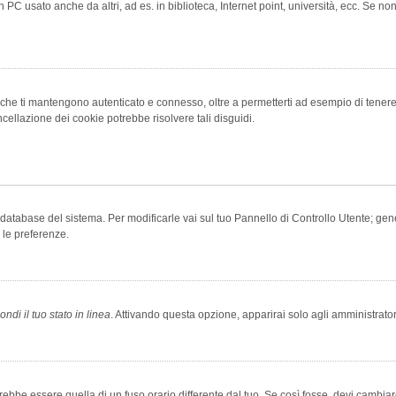
 PC usato anche da altri, ad es. in biblioteca, Internet point, università, ecc. Se no
che ti mantengono autenticato e connesso, oltre a permetterti ad esempio di tenere tr
cellazione dei cookie potrebbe risolvere tali disguidi.
el database del sistema. Per modificarle vai sul tuo Pannello di Controllo Utente; 
 le preferenze.
ndi il tuo stato in linea
. Attivando questa opzione, apparirai solo agli amministrator
be essere quella di un fuso orario differente dal tuo. Se così fosse, devi cambiare l