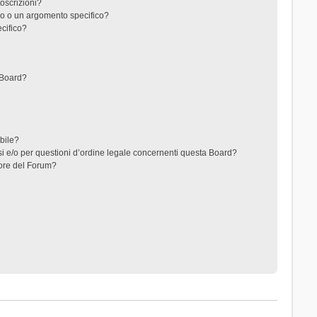
toscrizioni?
o o un argomento specifico?
cifico?
 Board?
ibile?
i e/o per questioni d’ordine legale concernenti questa Board?
ore del Forum?