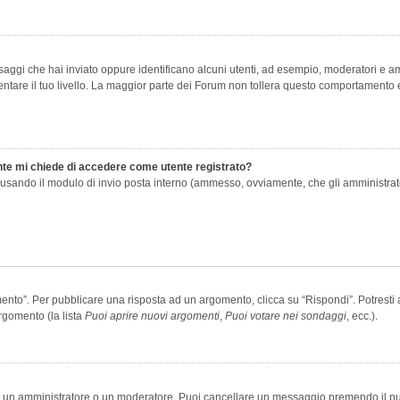
saggi che hai inviato oppure identificano alcuni utenti, ad esempio, moderatori e amm
re il tuo livello. La maggior parte dei Forum non tollera questo comportamento e
ente mi chiede di accedere come utente registrato?
nti usando il modulo di invio posta interno (ammesso, ovviamente, che gli amministra
o”. Per pubblicare una risposta ad un argomento, clicca su “Rispondi”. Potresti av
rgomento (la lista
Puoi aprire nuovi argomenti
,
Puoi votare nei sondaggi
, ecc.).
ia un amministratore o un moderatore. Puoi cancellare un messaggio premendo il p