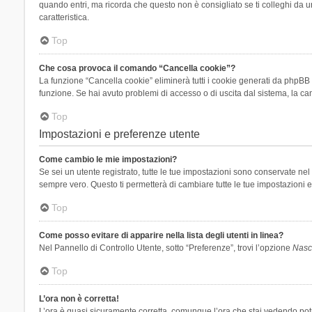
quando entri, ma ricorda che questo non è consigliato se ti colleghi da un
caratteristica.
Top
Che cosa provoca il comando “Cancella cookie”?
La funzione “Cancella cookie” eliminerà tutti i cookie generati da phpBB 
funzione. Se hai avuto problemi di accesso o di uscita dal sistema, la can
Top
Impostazioni e preferenze utente
Come cambio le mie impostazioni?
Se sei un utente registrato, tutte le tue impostazioni sono conservate n
sempre vero. Questo ti permetterà di cambiare tutte le tue impostazioni e
Top
Come posso evitare di apparire nella lista degli utenti in linea?
Nel Pannello di Controllo Utente, sotto “Preferenze”, trovi l’opzione
Nasco
Top
L’ora non è corretta!
L’ora è quasi sicuramente corretta, comunque l’ora che stai vedendo potreb