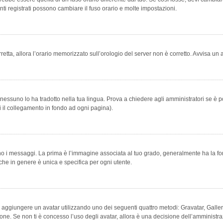
ti registrati possono cambiare il fuso orario e molte impostazioni.
orretta, allora l’orario memorizzato sull’orologio del server non è corretto. Avvisa u
essuno lo ha tradotto nella tua lingua. Prova a chiedere agli amministratori se è po
vi il collegamento in fondo ad ogni pagina).
messaggi. La prima è l’immagine associata al tuo grado, generalmente ha la forma di
che in genere è unica e specifica per ogni utente.
bile aggiungere un avatar utilizzando uno dei seguenti quattro metodi: Gravatar, Gal
ione. Se non ti è concesso l’uso degli avatar, allora è una decisione dell’amministra