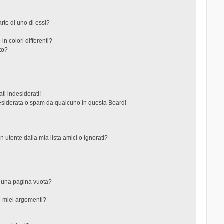
rte di uno di essi?
in colori differenti?
to?
ti indesiderati!
esiderata o spam da qualcuno in questa Board!
tente dalla mia lista amici o ignorati?
?
o una pagina vuota?
i miei argomenti?