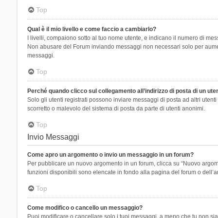
Top
Qual è il mio livello e come faccio a cambiarlo?
I livelli, compaiono sotto al tuo nome utente, e indicano il numero di mes
Non abusare del Forum inviando messaggi non necessari solo per aumenta
messaggi.
Top
Perché quando clicco sul collegamento all’indirizzo di posta di un ut
Solo gli utenti registrati possono inviare messaggi di posta ad altri ute
scorretto o malevolo del sistema di posta da parte di utenti anonimi.
Top
Invio Messaggi
Come apro un argomento o invio un messaggio in un forum?
Per pubblicare un nuovo argomento in un forum, clicca su “Nuovo argoment
funzioni disponibili sono elencate in fondo alla pagina del forum o dell’a
Top
Come modifico o cancello un messaggio?
Puoi modificare o cancellare solo i tuoi messaggi, a meno che tu non s