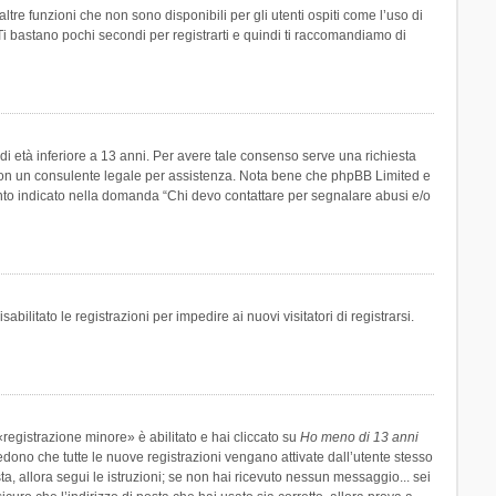
re funzioni che non sono disponibili per gli utenti ospiti come l’uso di
 Ti bastano pochi secondi per registrarti e quindi ti raccomandiamo di
di età inferiore a 13 anni. Per avere tale consenso serve una richiesta
tto con un consulente legale per assistenza. Nota bene che phpBB Limited e
uanto indicato nella domanda “Chi devo contattare per segnalare abusi e/o
ilitato le registrazioni per impedire ai nuovi visitatori di registrarsi.
registrazione minore» è abilitato e hai cliccato su
Ho meno di 13 anni
hiedono che tutte le nuove registrazioni vengano attivate dall’utente stesso
sta, allora segui le istruzioni; se non hai ricevuto nessun messaggio... sei