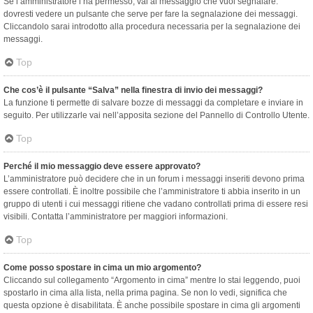
Se l’amministratore l’ha permesso, vai al messaggio che vuoi segnalare:
dovresti vedere un pulsante che serve per fare la segnalazione dei messaggi.
Cliccandolo sarai introdotto alla procedura necessaria per la segnalazione dei
messaggi.
Top
Che cos’è il pulsante “Salva” nella finestra di invio dei messaggi?
La funzione ti permette di salvare bozze di messaggi da completare e inviare in
seguito. Per utilizzarle vai nell’apposita sezione del Pannello di Controllo Utente.
Top
Perché il mio messaggio deve essere approvato?
L’amministratore può decidere che in un forum i messaggi inseriti devono prima
essere controllati. È inoltre possibile che l’amministratore ti abbia inserito in un
gruppo di utenti i cui messaggi ritiene che vadano controllati prima di essere resi
visibili. Contatta l’amministratore per maggiori informazioni.
Top
Come posso spostare in cima un mio argomento?
Cliccando sul collegamento “Argomento in cima” mentre lo stai leggendo, puoi
spostarlo in cima alla lista, nella prima pagina. Se non lo vedi, significa che
questa opzione è disabilitata. È anche possibile spostare in cima gli argomenti