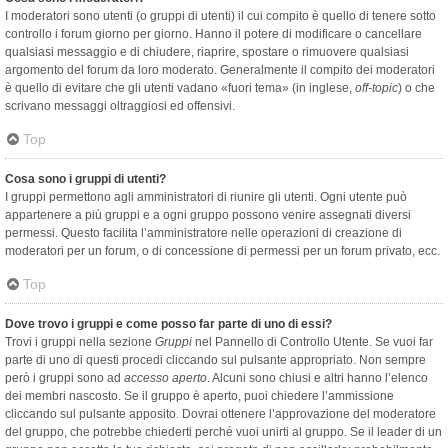
I moderatori sono utenti (o gruppi di utenti) il cui compito è quello di tenere sotto
controllo i forum giorno per giorno. Hanno il potere di modificare o cancellare
qualsiasi messaggio e di chiudere, riaprire, spostare o rimuovere qualsiasi
argomento del forum da loro moderato. Generalmente il compito dei moderatori
è quello di evitare che gli utenti vadano «fuori tema» (in inglese,
off-topic
) o che
scrivano messaggi oltraggiosi ed offensivi.
Top
Cosa sono i gruppi di utenti?
I gruppi permettono agli amministratori di riunire gli utenti. Ogni utente può
appartenere a più gruppi e a ogni gruppo possono venire assegnati diversi
permessi. Questo facilita l’amministratore nelle operazioni di creazione di
moderatori per un forum, o di concessione di permessi per un forum privato, ecc.
Top
Dove trovo i gruppi e come posso far parte di uno di essi?
Trovi i gruppi nella sezione
Gruppi
nel Pannello di Controllo Utente. Se vuoi far
parte di uno di questi procedi cliccando sul pulsante appropriato. Non sempre
però i gruppi sono ad
accesso aperto
. Alcuni sono chiusi e altri hanno l’elenco
dei membri nascosto. Se il gruppo è aperto, puoi chiedere l’ammissione
cliccando sul pulsante apposito. Dovrai ottenere l’approvazione del moderatore
del gruppo, che potrebbe chiederti perché vuoi unirti al gruppo. Se il leader di un