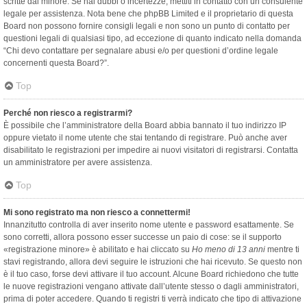
scritte dal minore. Se hai dubbi o incertezze, mettiti in contatto con un consulente
legale per assistenza. Nota bene che phpBB Limited e il proprietario di questa
Board non possono fornire consigli legali e non sono un punto di contatto per
questioni legali di qualsiasi tipo, ad eccezione di quanto indicato nella domanda
“Chi devo contattare per segnalare abusi e/o per questioni d’ordine legale
concernenti questa Board?”.
Top
Perché non riesco a registrarmi?
È possibile che l’amministratore della Board abbia bannato il tuo indirizzo IP
oppure vietato il nome utente che stai tentando di registrare. Può anche aver
disabilitato le registrazioni per impedire ai nuovi visitatori di registrarsi. Contatta
un amministratore per avere assistenza.
Top
Mi sono registrato ma non riesco a connettermi!
Innanzitutto controlla di aver inserito nome utente e password esattamente. Se
sono corretti, allora possono esser successe un paio di cose: se il supporto
«registrazione minore» è abilitato e hai cliccato su
Ho meno di 13 anni
mentre ti
stavi registrando, allora devi seguire le istruzioni che hai ricevuto. Se questo non
è il tuo caso, forse devi attivare il tuo account. Alcune Board richiedono che tutte
le nuove registrazioni vengano attivate dall’utente stesso o dagli amministratori,
prima di poter accedere. Quando ti registri ti verrà indicato che tipo di attivazione