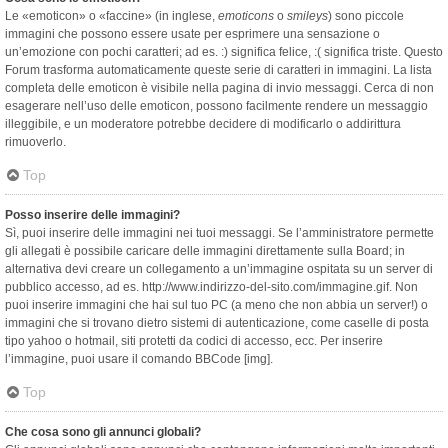
Le «emoticon» o «faccine» (in inglese,
emoticons
o
smileys
) sono piccole
immagini che possono essere usate per esprimere una sensazione o
un’emozione con pochi caratteri; ad es. :) significa felice, :( significa triste. Questo
Forum trasforma automaticamente queste serie di caratteri in immagini. La lista
completa delle emoticon è visibile nella pagina di invio messaggi. Cerca di non
esagerare nell’uso delle emoticon, possono facilmente rendere un messaggio
illeggibile, e un moderatore potrebbe decidere di modificarlo o addirittura
rimuoverlo.
Top
Posso inserire delle immagini?
Sì, puoi inserire delle immagini nei tuoi messaggi. Se l’amministratore permette
gli allegati è possibile caricare delle immagini direttamente sulla Board; in
alternativa devi creare un collegamento a un’immagine ospitata su un server di
pubblico accesso, ad es. http://www.indirizzo-del-sito.com/immagine.gif. Non
puoi inserire immagini che hai sul tuo PC (a meno che non abbia un server!) o
immagini che si trovano dietro sistemi di autenticazione, come caselle di posta
tipo yahoo o hotmail, siti protetti da codici di accesso, ecc. Per inserire
l’immagine, puoi usare il comando BBCode [img].
Top
Che cosa sono gli annunci globali?