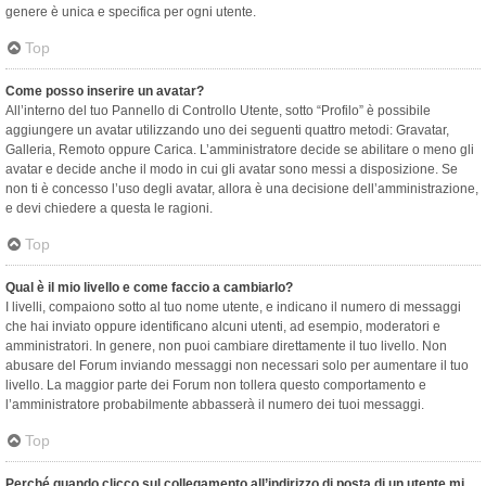
genere è unica e specifica per ogni utente.
Top
Come posso inserire un avatar?
All’interno del tuo Pannello di Controllo Utente, sotto “Profilo” è possibile
aggiungere un avatar utilizzando uno dei seguenti quattro metodi: Gravatar,
Galleria, Remoto oppure Carica. L’amministratore decide se abilitare o meno gli
avatar e decide anche il modo in cui gli avatar sono messi a disposizione. Se
non ti è concesso l’uso degli avatar, allora è una decisione dell’amministrazione,
e devi chiedere a questa le ragioni.
Top
Qual è il mio livello e come faccio a cambiarlo?
I livelli, compaiono sotto al tuo nome utente, e indicano il numero di messaggi
che hai inviato oppure identificano alcuni utenti, ad esempio, moderatori e
amministratori. In genere, non puoi cambiare direttamente il tuo livello. Non
abusare del Forum inviando messaggi non necessari solo per aumentare il tuo
livello. La maggior parte dei Forum non tollera questo comportamento e
l’amministratore probabilmente abbasserà il numero dei tuoi messaggi.
Top
Perché quando clicco sul collegamento all’indirizzo di posta di un utente mi