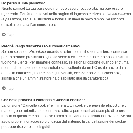
Ho perso la mia password!
Niente panico! La tua password non può essere recuperata, ma può essere
rigenerata. Per far questo vai nella pagina di ingresso e clicca su
Ho dimenticato
la password
, segui le istruzioni e tornerai in linea in poco tempo. Se riscontri
difficoltà, contatta l’amministratore.
Top
Perché vengo disconnesso automaticamente?
Se non selezioni
Ricordami
quando effettui il login, il sistema ti terrà connesso
per un periodo prestabilito. Questo serve a evitare che qualcuno possa usare il
tuo nome utente. Per rimanere connesso, seleziona l’opzione quando entri, ma
ricorda che questo non è consigliato se ti colleghi da un PC usato anche da altri,
ad es. in biblioteca, Internet point, università, ecc. Se non vedi il checkbox,
significa che un amministratore ha disabilitato questa caratteristica.
Top
Che cosa provoca il comando “Cancella cookie”?
La funzione “Cancella cookie” eliminerà tutti i cookie generati da phpBB che ti
mantengono autenticato e connesso, oltre a permetterti ad esempio di tenere
traccia di quello che hai letto, se l’amministrazione ha attivato la funzione. Se hai
avuto problemi di accesso o di uscita dal sistema, la cancellazione dei cookie
potrebbe risolvere tali disguidi.