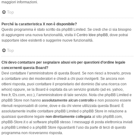
maggiori informazioni.
Top
Perché la caratteristica X non è disponibile?
Questo programma è stato scritto da phpBB Limited. Se credi che ci sia bisogno
di aggiungere una nuova funzionalità, visita il
Centro Idee phpBB
, dove potrai
supportare idee esistenti o suggerire nuove funzionalità.
Top
Chi devo contattare per segnalare abusi e/o per questioni d’ordine legale
concernenti questa Board?
Devi contattare l’amministratore di questa Board. Se non riesci a trovarlo, prova
a contattare uno dei moderatori e chiedi a chi puoi rivolgerti. Se ancora non
ottieni risposta, puoi contattare il proprietario del dominio (fai una ricerca con
whois
) oppure, se la Board è ospitata da un servizio gratuito (ad es. yahoo,
free.fr, f2s.com, ecc.), l’amministratore di tale servizio. Nota che phpBB Limited e
phpBB Store non hanno
assolutamente alcun controllo
e non possono essere
ritenuti responsabili di come, dove e da chi viene utilizzata questa Board. È
assolutamente inutile contattare phpBB Limited o phpBB Store in relazione a
qualsiasi questione legale
non direttamente collegata
al sito phpBB.com,
phpBB-Store.it o al software phpBB stesso. I messaggi di posta elettronica inviati
a phpBB Limited o a phpBB Store riguardanti l’uso da parte di terzi di questo
programma non riceveranno risposta.