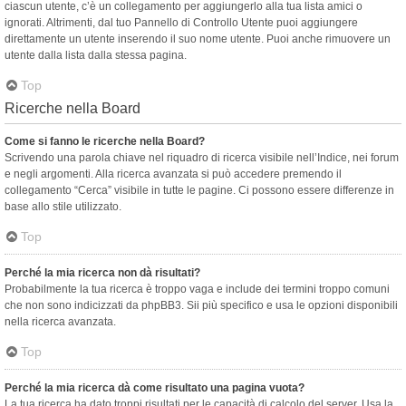
ciascun utente, c’è un collegamento per aggiungerlo alla tua lista amici o
ignorati. Altrimenti, dal tuo Pannello di Controllo Utente puoi aggiungere
direttamente un utente inserendo il suo nome utente. Puoi anche rimuovere un
utente dalla lista dalla stessa pagina.
Top
Ricerche nella Board
Come si fanno le ricerche nella Board?
Scrivendo una parola chiave nel riquadro di ricerca visibile nell’Indice, nei forum
e negli argomenti. Alla ricerca avanzata si può accedere premendo il
collegamento “Cerca” visibile in tutte le pagine. Ci possono essere differenze in
base allo stile utilizzato.
Top
Perché la mia ricerca non dà risultati?
Probabilmente la tua ricerca è troppo vaga e include dei termini troppo comuni
che non sono indicizzati da phpBB3. Sii più specifico e usa le opzioni disponibili
nella ricerca avanzata.
Top
Perché la mia ricerca dà come risultato una pagina vuota?
La tua ricerca ha dato troppi risultati per le capacità di calcolo del server. Usa la