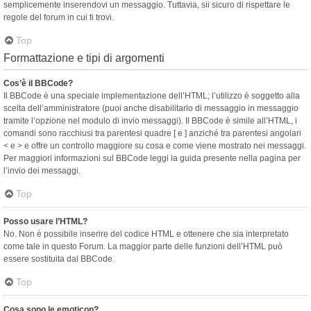
semplicemente inserendovi un messaggio. Tuttavia, sii sicuro di rispettare le
regole del forum in cui ti trovi.
Top
Formattazione e tipi di argomenti
Cos’è il BBCode?
Il BBCode è una speciale implementazione dell’HTML; l’utilizzo è soggetto alla
scelta dell’amministratore (puoi anche disabilitarlo di messaggio in messaggio
tramite l’opzione nel modulo di invio messaggi). Il BBCode è simile all’HTML, i
comandi sono racchiusi tra parentesi quadre [ e ] anziché tra parentesi angolari
< e > e offre un controllo maggiore su cosa e come viene mostrato nei messaggi.
Per maggiori informazioni sul BBCode leggi la guida presente nella pagina per
l’invio dei messaggi.
Top
Posso usare l’HTML?
No. Non è possibile inserire del codice HTML e ottenere che sia interpretato
come tale in questo Forum. La maggior parte delle funzioni dell’HTML può
essere sostituita dal BBCode.
Top
Cosa sono le emoticon?