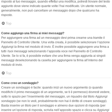
risposto al tuo messaggio, quando effettui una modifica, potresti trovare del testo
aggiunto dove viene indicato quante volte l’hai modificato. Un utente normale,
generalmente, non può cancellare un messaggio dopo che qualcuno ha
risposto.
Top
Come aggiungo una firma ai miei messaggi?
Per aggiungere una firma ad un messaggio devi prima crearne una tramite il
Pannello di Controllo Utente. Una volta creata, è possibile selezionare l’opzione
Aggiungi la firma
nel modulo di invio. È inoltre possibile aggiungere una firma a
tutti i tuoi messaggi selezionando l’apposita voce nel Pannello di Controllo
Utente. Se lo si fa, è possibile evitare che una firma venga aggiunta ai singoli
messaggi deselezionando la casella per aggiungere la firma all’interno del
modulo di invio.
Top
Come creo un sondaggio?
Creare un sondaggio è facile: quando inizi un nuovo argomento (o quando
modifichi il primo messaggio di un argomento, se ti è permesso) dovresti vedere,
sotto lo spazio per l’inserimento del messaggio, un riquadro dal titolo
Aggiungi
sondaggio
(se non lo vedi, probabilmente non hai il diritto di creare sondaggi).
Basta inserire un titolo per il sondaggio e almeno due opzioni di risposta (per
inserire un’opzione di risposta, scrivila nell’apposito spazio e clicca su
Aggiungi