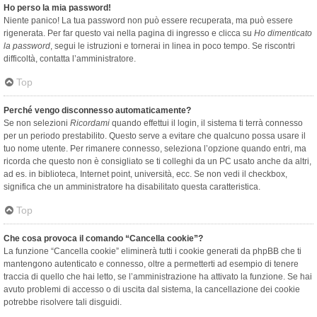
Ho perso la mia password!
Niente panico! La tua password non può essere recuperata, ma può essere
rigenerata. Per far questo vai nella pagina di ingresso e clicca su
Ho dimenticato
la password
, segui le istruzioni e tornerai in linea in poco tempo. Se riscontri
difficoltà, contatta l’amministratore.
Top
Perché vengo disconnesso automaticamente?
Se non selezioni
Ricordami
quando effettui il login, il sistema ti terrà connesso
per un periodo prestabilito. Questo serve a evitare che qualcuno possa usare il
tuo nome utente. Per rimanere connesso, seleziona l’opzione quando entri, ma
ricorda che questo non è consigliato se ti colleghi da un PC usato anche da altri,
ad es. in biblioteca, Internet point, università, ecc. Se non vedi il checkbox,
significa che un amministratore ha disabilitato questa caratteristica.
Top
Che cosa provoca il comando “Cancella cookie”?
La funzione “Cancella cookie” eliminerà tutti i cookie generati da phpBB che ti
mantengono autenticato e connesso, oltre a permetterti ad esempio di tenere
traccia di quello che hai letto, se l’amministrazione ha attivato la funzione. Se hai
avuto problemi di accesso o di uscita dal sistema, la cancellazione dei cookie
potrebbe risolvere tali disguidi.