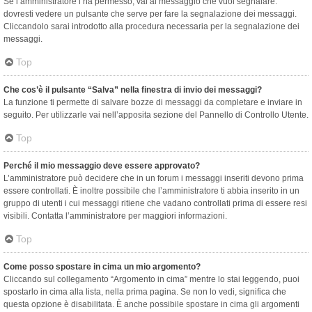
Se l’amministratore l’ha permesso, vai al messaggio che vuoi segnalare:
dovresti vedere un pulsante che serve per fare la segnalazione dei messaggi.
Cliccandolo sarai introdotto alla procedura necessaria per la segnalazione dei
messaggi.
Top
Che cos’è il pulsante “Salva” nella finestra di invio dei messaggi?
La funzione ti permette di salvare bozze di messaggi da completare e inviare in
seguito. Per utilizzarle vai nell’apposita sezione del Pannello di Controllo Utente.
Top
Perché il mio messaggio deve essere approvato?
L’amministratore può decidere che in un forum i messaggi inseriti devono prima
essere controllati. È inoltre possibile che l’amministratore ti abbia inserito in un
gruppo di utenti i cui messaggi ritiene che vadano controllati prima di essere resi
visibili. Contatta l’amministratore per maggiori informazioni.
Top
Come posso spostare in cima un mio argomento?
Cliccando sul collegamento “Argomento in cima” mentre lo stai leggendo, puoi
spostarlo in cima alla lista, nella prima pagina. Se non lo vedi, significa che
questa opzione è disabilitata. È anche possibile spostare in cima gli argomenti