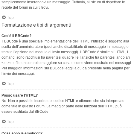
semplicemente inserendovi un messaggio. Tuttavia, sii sicuro di rispettare le
regole del forum in cui ti trovi.
Top
Formattazione e tipi di argomenti
Cos’è il BBCode?
Il BBCode è una speciale implementazione dell’HTML; l’utilizzo è soggetto alla
scelta dell’amministratore (puoi anche disabilitarlo di messaggio in messaggio
tramite l’opzione nel modulo di invio messaggi). Il BBCode è simile all’HTML, i
comandi sono racchiusi tra parentesi quadre [ e ] anziché tra parentesi angolari
< e > e offre un controllo maggiore su cosa e come viene mostrato nei messaggi.
Per maggiori informazioni sul BBCode leggi la guida presente nella pagina per
l’invio dei messaggi.
Top
Posso usare l’HTML?
No. Non è possibile inserire del codice HTML e ottenere che sia interpretato
come tale in questo Forum. La maggior parte delle funzioni dell’HTML può
essere sostituita dal BBCode.
Top
Cosa sono le emoticon?