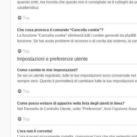
quando entri, ma ricorda che questo non è consigliato se ti colleghi da un
caratteristica.
Top
Che cosa provoca il comando “Cancella cookie”?
La funzione “Cancella cookie” eliminerà tutti i cookie generati da phpBB 
funzione. Se hai avuto problemi di accesso o di uscita dal sistema, la can
Top
Impostazioni e preferenze utente
Come cambio le mie impostazioni?
Se sei un utente registrato, tutte le tue impostazioni sono conservate n
sempre vero. Questo ti permetterà di cambiare tutte le tue impostazioni e
Top
Come posso evitare di apparire nella lista degli utenti in linea?
Nel Pannello di Controllo Utente, sotto “Preferenze”, trovi l’opzione
Nasco
Top
L’ora non è corretta!
L’ora è quasi sicuramente corretta, comunque l’ora che stai vedendo potreb