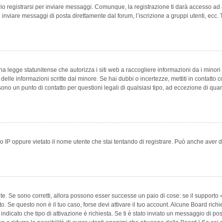
 registrarsi per inviare messaggi. Comunque, la registrazione ti darà accesso ad alt
 inviare messaggi di posta direttamente dal forum, l’iscrizione a gruppi utenti, ecc.
 legge statunitense che autorizza i siti web a raccogliere informazioni da i minori 
e delle informazioni scritte dal minore. Se hai dubbi o incertezze, mettiti in conta
 sono un punto di contatto per questioni legali di qualsiasi tipo, ad eccezione di q
 IP oppure vietato il nome utente che stai tentando di registrare. Può anche aver disab
e. Se sono corretti, allora possono esser successe un paio di cose: se il supporto «
vuto. Se questo non è il tuo caso, forse devi attivare il tuo account. Alcune Board ric
 indicato che tipo di attivazione è richiesta. Se ti è stato inviato un messaggio di po