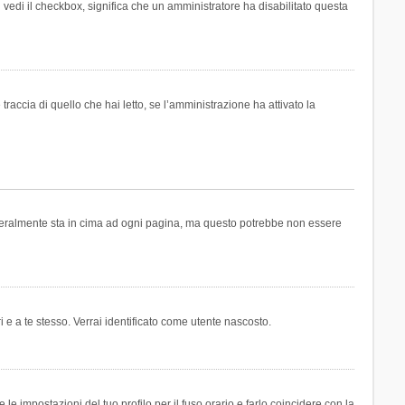
n vedi il checkbox, significa che un amministratore ha disabilitato questa
accia di quello che hai letto, se l’amministrazione ha attivato la
generalmente sta in cima ad ogni pagina, ma questo potrebbe non essere
i e a te stesso. Verrai identificato come utente nascosto.
e impostazioni del tuo profilo per il fuso orario e farlo coincidere con la