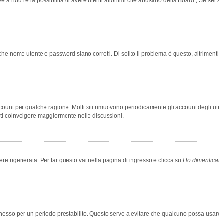
rve a ridurre la possibilità di avere utenti anonimi che abusano della Board.) Se sei s
che nome utente e password siano corretti. Di solito il problema è questo, altriment
account per qualche ragione. Molti siti rimuovono periodicamente gli account degli u
rti coinvolgere maggiormente nelle discussioni.
 rigenerata. Per far questo vai nella pagina di ingresso e clicca su
Ho dimentica
 connesso per un periodo prestabilito. Questo serve a evitare che qualcuno possa us