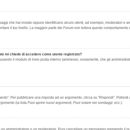
saggi che hai inviato oppure identificano alcuni utenti, ad esempio, moderatori e amm
re il tuo livello. La maggior parte dei Forum non tollera questo comportamento e
ente mi chiede di accedere come utente registrato?
nti usando il modulo di invio posta interno (ammesso, ovviamente, che gli amministra
o”. Per pubblicare una risposta ad un argomento, clicca su “Rispondi”. Potresti av
rgomento (la lista
Puoi aprire nuovi argomenti
,
Puoi votare nei sondaggi
, ecc.).
ia un amministratore o un moderatore. Puoi cancellare un messaggio premendo il p