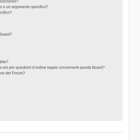
toscrizioni?
o o un argomento specifico?
cifico?
 Board?
ibile?
i e/o per questioni d’ordine legale concernenti questa Board?
ore del Forum?