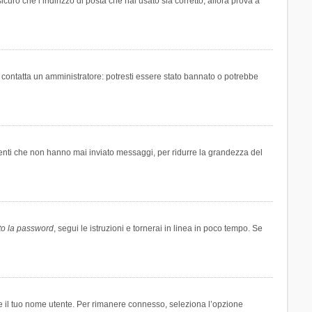
icuro che l’indirizzo di posta che hai usato sia corretto, allora prova a
i contatta un amministratore: potresti essere stato bannato o potrebbe
tenti che non hanno mai inviato messaggi, per ridurre la grandezza del
to la password
, segui le istruzioni e tornerai in linea in poco tempo. Se
are il tuo nome utente. Per rimanere connesso, seleziona l’opzione