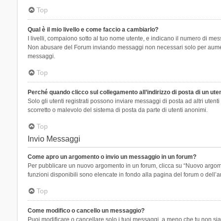
Top
Qual è il mio livello e come faccio a cambiarlo?
I livelli, compaiono sotto al tuo nome utente, e indicano il numero di mes
Non abusare del Forum inviando messaggi non necessari solo per aumenta
messaggi.
Top
Perché quando clicco sul collegamento all’indirizzo di posta di un ut
Solo gli utenti registrati possono inviare messaggi di posta ad altri ute
scorretto o malevolo del sistema di posta da parte di utenti anonimi.
Top
Invio Messaggi
Come apro un argomento o invio un messaggio in un forum?
Per pubblicare un nuovo argomento in un forum, clicca su “Nuovo argoment
funzioni disponibili sono elencate in fondo alla pagina del forum o dell’a
Top
Come modifico o cancello un messaggio?
Puoi modificare o cancellare solo i tuoi messaggi, a meno che tu non s