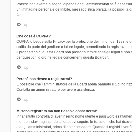
Potresti non averne bisogno: dipende dagli amministratori se è necessario
un’immagine personale definibile, messaggistica privata, la possibilità di
farlo.
Top
Che cosa è COPPA?
COPPA, o Legge sulla Privacy per la protezione dei minori del 1998, è una
scritta da parte del genitore o tutore legale, permettendo la registrazion
il proprietario di questa Board non possono fornire consigli legali e non
per questioni d’ordine legale concernenti questa Board?”.
Top
Perché non riesco a registrarmi?
È possibile che l’amministratore della Board abbia bannato il tuo indirizzo
Contatta un amministratore per avere assistenza.
Top
Mi sono registrato ma non riesco a connettermi!
Innanzitutto controlla di aver inserito nome utente e password esattament
mentre ti stavi registrando, allora devi seguire le istruzioni che hai rice
o dagli amministratori, prima di poter accedere. Quando ti registri ti verrà