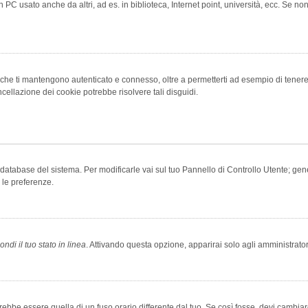
 PC usato anche da altri, ad es. in biblioteca, Internet point, università, ecc. Se no
che ti mantengono autenticato e connesso, oltre a permetterti ad esempio di tenere tr
cellazione dei cookie potrebbe risolvere tali disguidi.
el database del sistema. Per modificarle vai sul tuo Pannello di Controllo Utente; 
 le preferenze.
ndi il tuo stato in linea
. Attivando questa opzione, apparirai solo agli amministrator
be essere quella di un fuso orario differente dal tuo. Se così fosse, devi cambiare l