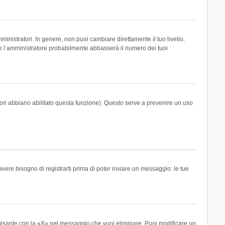
inistratori. In genere, non puoi cambiare direttamente il tuo livello.
 l’amministratore probabilmente abbasserà il numero dei tuoi
tori abbiano abilitato questa funzione). Questo serve a prevenire un uso
ere bisogno di registrarti prima di poter inviare un messaggio: le tue
ulsante con la «X» nel messaggio che vuoi eliminare. Puoi modificare un