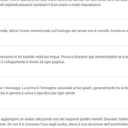
ti registrati possono cambiare il fuso orario e molte impostazioni.
orretta, allora l’orario memorizzato sull’orologio del server non è corretto. Avvisa u
essuno lo ha tradotto nella tua lingua. Prova a chiedere agli amministratori se è po
vi il collegamento in fondo ad ogni pagina).
messaggi. La prima è l’immagine associata al tuo grado, generalmente ha la forma di
che in genere è unica e specifica per ogni utente.
bile aggiungere un avatar utilizzando uno dei seguenti quattro metodi: Gravatar, Gal
ione. Se non ti è concesso l’uso degli avatar, allora è una decisione dell’amministra