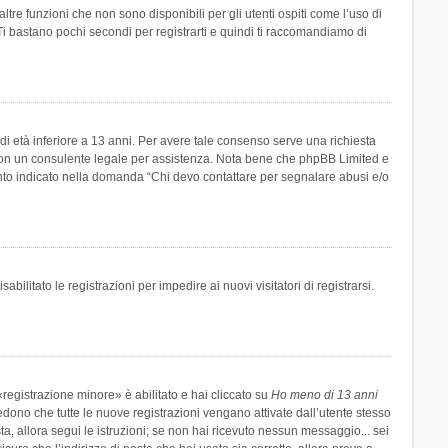
re funzioni che non sono disponibili per gli utenti ospiti come l’uso di
 Ti bastano pochi secondi per registrarti e quindi ti raccomandiamo di
di età inferiore a 13 anni. Per avere tale consenso serve una richiesta
tto con un consulente legale per assistenza. Nota bene che phpBB Limited e
uanto indicato nella domanda “Chi devo contattare per segnalare abusi e/o
ilitato le registrazioni per impedire ai nuovi visitatori di registrarsi.
registrazione minore» è abilitato e hai cliccato su
Ho meno di 13 anni
hiedono che tutte le nuove registrazioni vengano attivate dall’utente stesso
sta, allora segui le istruzioni; se non hai ricevuto nessun messaggio... sei