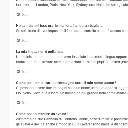
tua area, es. London, Paris, New York, Sydney, ecc. Nota che solo gli uten
Top
Ho cambiato il fuso orario ma l’ora è ancora sbagliata
Se sei sicuro di aver impostato il fuso orario corretto e l’ora è ancora sc
Top
La mia lingua non è nella lista!
L’amministratore potrebbe non aver installato il pacchetto lingua oppure n
traduzione. Puoi trovare altre informazioni sul sito di phpBB Limited (tro
Top
Come posso mostrare un’immagine sotto il mio nome utente?
Ci possono essere due immagini sotto un nome utente quando si leggono i 
tuo livello. Sotto può esserci un’immagine più grande nota come avatar, 
Top
Come posso inserire un avatar?
All’interno del tuo Pannello di Controllo Utente, sotto “Profilo” è possi
gli avatar e decide anche il modo in cui gli avatar sono messi a disposiz