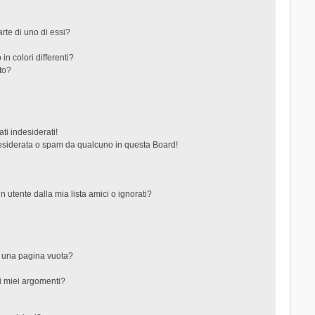
rte di uno di essi?
in colori differenti?
to?
ti indesiderati!
esiderata o spam da qualcuno in questa Board!
tente dalla mia lista amici o ignorati?
?
o una pagina vuota?
i miei argomenti?