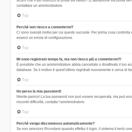
sicuro che il tuo indirizzo di posta sia valido? (L’attivazione via posta se
contattare un amministratore.
Top
Perché non riesco a connettermi?
Ci sono svariati motivi per cui questo succede. Per prima cosa controlla 
esserci un errore di configurazione.
Top
Mi sono registrato tempo fa, ma non riesco più a connettermi?!
È possibile che un amministratore abbia cancellato o disattivato il tuo 
database. Se il motivo è quest’ultimo registrati nuovamente e cerca di fa
Top
Ho perso la mia password!
Niente panico! La tua password non può essere recuperata, ma può essere
riscontri difficoltà, contatta l’amministratore.
Top
Perché vengo disconnesso automaticamente?
Se non selezioni
Ricordami
quando effettui il login, il sistema ti terrà