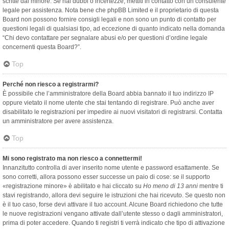
scritte dal minore. Se hai dubbi o incertezze, mettiti in contatto con un consulente
legale per assistenza. Nota bene che phpBB Limited e il proprietario di questa
Board non possono fornire consigli legali e non sono un punto di contatto per
questioni legali di qualsiasi tipo, ad eccezione di quanto indicato nella domanda
“Chi devo contattare per segnalare abusi e/o per questioni d’ordine legale
concernenti questa Board?”.
Top
Perché non riesco a registrarmi?
È possibile che l’amministratore della Board abbia bannato il tuo indirizzo IP
oppure vietato il nome utente che stai tentando di registrare. Può anche aver
disabilitato le registrazioni per impedire ai nuovi visitatori di registrarsi. Contatta
un amministratore per avere assistenza.
Top
Mi sono registrato ma non riesco a connettermi!
Innanzitutto controlla di aver inserito nome utente e password esattamente. Se
sono corretti, allora possono esser successe un paio di cose: se il supporto
«registrazione minore» è abilitato e hai cliccato su
Ho meno di 13 anni
mentre ti
stavi registrando, allora devi seguire le istruzioni che hai ricevuto. Se questo non
è il tuo caso, forse devi attivare il tuo account. Alcune Board richiedono che tutte
le nuove registrazioni vengano attivate dall’utente stesso o dagli amministratori,
prima di poter accedere. Quando ti registri ti verrà indicato che tipo di attivazione