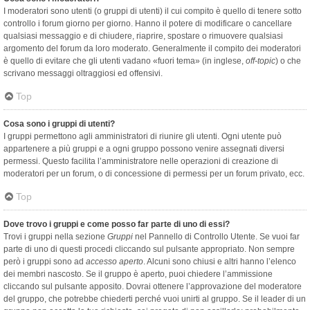
I moderatori sono utenti (o gruppi di utenti) il cui compito è quello di tenere sotto
controllo i forum giorno per giorno. Hanno il potere di modificare o cancellare
qualsiasi messaggio e di chiudere, riaprire, spostare o rimuovere qualsiasi
argomento del forum da loro moderato. Generalmente il compito dei moderatori
è quello di evitare che gli utenti vadano «fuori tema» (in inglese,
off-topic
) o che
scrivano messaggi oltraggiosi ed offensivi.
Top
Cosa sono i gruppi di utenti?
I gruppi permettono agli amministratori di riunire gli utenti. Ogni utente può
appartenere a più gruppi e a ogni gruppo possono venire assegnati diversi
permessi. Questo facilita l’amministratore nelle operazioni di creazione di
moderatori per un forum, o di concessione di permessi per un forum privato, ecc.
Top
Dove trovo i gruppi e come posso far parte di uno di essi?
Trovi i gruppi nella sezione
Gruppi
nel Pannello di Controllo Utente. Se vuoi far
parte di uno di questi procedi cliccando sul pulsante appropriato. Non sempre
però i gruppi sono ad
accesso aperto
. Alcuni sono chiusi e altri hanno l’elenco
dei membri nascosto. Se il gruppo è aperto, puoi chiedere l’ammissione
cliccando sul pulsante apposito. Dovrai ottenere l’approvazione del moderatore
del gruppo, che potrebbe chiederti perché vuoi unirti al gruppo. Se il leader di un