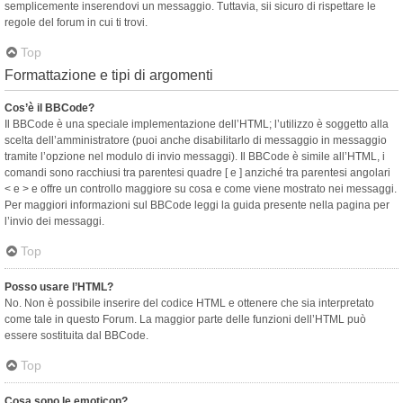
semplicemente inserendovi un messaggio. Tuttavia, sii sicuro di rispettare le
regole del forum in cui ti trovi.
Top
Formattazione e tipi di argomenti
Cos’è il BBCode?
Il BBCode è una speciale implementazione dell’HTML; l’utilizzo è soggetto alla
scelta dell’amministratore (puoi anche disabilitarlo di messaggio in messaggio
tramite l’opzione nel modulo di invio messaggi). Il BBCode è simile all’HTML, i
comandi sono racchiusi tra parentesi quadre [ e ] anziché tra parentesi angolari
< e > e offre un controllo maggiore su cosa e come viene mostrato nei messaggi.
Per maggiori informazioni sul BBCode leggi la guida presente nella pagina per
l’invio dei messaggi.
Top
Posso usare l’HTML?
No. Non è possibile inserire del codice HTML e ottenere che sia interpretato
come tale in questo Forum. La maggior parte delle funzioni dell’HTML può
essere sostituita dal BBCode.
Top
Cosa sono le emoticon?