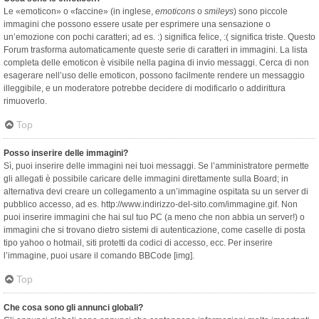
Le «emoticon» o «faccine» (in inglese,
emoticons
o
smileys
) sono piccole
immagini che possono essere usate per esprimere una sensazione o
un’emozione con pochi caratteri; ad es. :) significa felice, :( significa triste. Questo
Forum trasforma automaticamente queste serie di caratteri in immagini. La lista
completa delle emoticon è visibile nella pagina di invio messaggi. Cerca di non
esagerare nell’uso delle emoticon, possono facilmente rendere un messaggio
illeggibile, e un moderatore potrebbe decidere di modificarlo o addirittura
rimuoverlo.
Top
Posso inserire delle immagini?
Sì, puoi inserire delle immagini nei tuoi messaggi. Se l’amministratore permette
gli allegati è possibile caricare delle immagini direttamente sulla Board; in
alternativa devi creare un collegamento a un’immagine ospitata su un server di
pubblico accesso, ad es. http://www.indirizzo-del-sito.com/immagine.gif. Non
puoi inserire immagini che hai sul tuo PC (a meno che non abbia un server!) o
immagini che si trovano dietro sistemi di autenticazione, come caselle di posta
tipo yahoo o hotmail, siti protetti da codici di accesso, ecc. Per inserire
l’immagine, puoi usare il comando BBCode [img].
Top
Che cosa sono gli annunci globali?