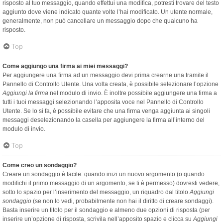
risposto al tuo messaggio, quando effettui una modifica, potresti trovare del testo
aggiunto dove viene indicato quante volte l’hai modificato. Un utente normale,
generalmente, non può cancellare un messaggio dopo che qualcuno ha
risposto.
Top
Come aggiungo una firma ai miei messaggi?
Per aggiungere una firma ad un messaggio devi prima crearne una tramite il
Pannello di Controllo Utente. Una volta creata, è possibile selezionare l’opzione
Aggiungi la firma
nel modulo di invio. È inoltre possibile aggiungere una firma a
tutti i tuoi messaggi selezionando l’apposita voce nel Pannello di Controllo
Utente. Se lo si fa, è possibile evitare che una firma venga aggiunta ai singoli
messaggi deselezionando la casella per aggiungere la firma all’interno del
modulo di invio.
Top
Come creo un sondaggio?
Creare un sondaggio è facile: quando inizi un nuovo argomento (o quando
modifichi il primo messaggio di un argomento, se ti è permesso) dovresti vedere,
sotto lo spazio per l’inserimento del messaggio, un riquadro dal titolo
Aggiungi
sondaggio
(se non lo vedi, probabilmente non hai il diritto di creare sondaggi).
Basta inserire un titolo per il sondaggio e almeno due opzioni di risposta (per
inserire un’opzione di risposta, scrivila nell’apposito spazio e clicca su
Aggiungi