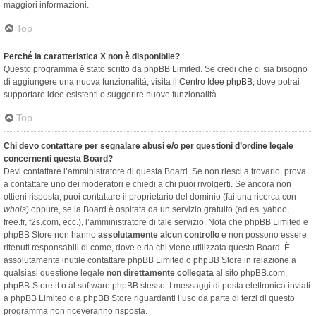
maggiori informazioni.
Top
Perché la caratteristica X non è disponibile?
Questo programma è stato scritto da phpBB Limited. Se credi che ci sia bisogno
di aggiungere una nuova funzionalità, visita il
Centro Idee phpBB
, dove potrai
supportare idee esistenti o suggerire nuove funzionalità.
Top
Chi devo contattare per segnalare abusi e/o per questioni d’ordine legale
concernenti questa Board?
Devi contattare l’amministratore di questa Board. Se non riesci a trovarlo, prova
a contattare uno dei moderatori e chiedi a chi puoi rivolgerti. Se ancora non
ottieni risposta, puoi contattare il proprietario del dominio (fai una ricerca con
whois
) oppure, se la Board è ospitata da un servizio gratuito (ad es. yahoo,
free.fr, f2s.com, ecc.), l’amministratore di tale servizio. Nota che phpBB Limited e
phpBB Store non hanno
assolutamente alcun controllo
e non possono essere
ritenuti responsabili di come, dove e da chi viene utilizzata questa Board. È
assolutamente inutile contattare phpBB Limited o phpBB Store in relazione a
qualsiasi questione legale
non direttamente collegata
al sito phpBB.com,
phpBB-Store.it o al software phpBB stesso. I messaggi di posta elettronica inviati
a phpBB Limited o a phpBB Store riguardanti l’uso da parte di terzi di questo
programma non riceveranno risposta.