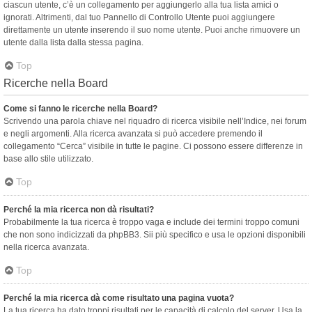
ciascun utente, c’è un collegamento per aggiungerlo alla tua lista amici o
ignorati. Altrimenti, dal tuo Pannello di Controllo Utente puoi aggiungere
direttamente un utente inserendo il suo nome utente. Puoi anche rimuovere un
utente dalla lista dalla stessa pagina.
Top
Ricerche nella Board
Come si fanno le ricerche nella Board?
Scrivendo una parola chiave nel riquadro di ricerca visibile nell’Indice, nei forum
e negli argomenti. Alla ricerca avanzata si può accedere premendo il
collegamento “Cerca” visibile in tutte le pagine. Ci possono essere differenze in
base allo stile utilizzato.
Top
Perché la mia ricerca non dà risultati?
Probabilmente la tua ricerca è troppo vaga e include dei termini troppo comuni
che non sono indicizzati da phpBB3. Sii più specifico e usa le opzioni disponibili
nella ricerca avanzata.
Top
Perché la mia ricerca dà come risultato una pagina vuota?
La tua ricerca ha dato troppi risultati per le capacità di calcolo del server. Usa la