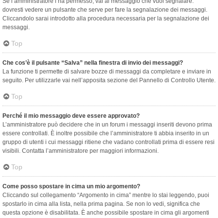
Se l’amministratore l’ha permesso, vai al messaggio che vuoi segnalare:
dovresti vedere un pulsante che serve per fare la segnalazione dei messaggi.
Cliccandolo sarai introdotto alla procedura necessaria per la segnalazione dei
messaggi.
Top
Che cos’è il pulsante “Salva” nella finestra di invio dei messaggi?
La funzione ti permette di salvare bozze di messaggi da completare e inviare in
seguito. Per utilizzarle vai nell’apposita sezione del Pannello di Controllo Utente.
Top
Perché il mio messaggio deve essere approvato?
L’amministratore può decidere che in un forum i messaggi inseriti devono prima
essere controllati. È inoltre possibile che l’amministratore ti abbia inserito in un
gruppo di utenti i cui messaggi ritiene che vadano controllati prima di essere resi
visibili. Contatta l’amministratore per maggiori informazioni.
Top
Come posso spostare in cima un mio argomento?
Cliccando sul collegamento “Argomento in cima” mentre lo stai leggendo, puoi
spostarlo in cima alla lista, nella prima pagina. Se non lo vedi, significa che
questa opzione è disabilitata. È anche possibile spostare in cima gli argomenti