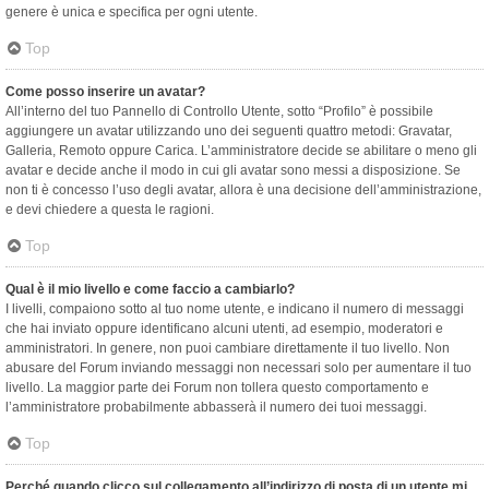
genere è unica e specifica per ogni utente.
Top
Come posso inserire un avatar?
All’interno del tuo Pannello di Controllo Utente, sotto “Profilo” è possibile
aggiungere un avatar utilizzando uno dei seguenti quattro metodi: Gravatar,
Galleria, Remoto oppure Carica. L’amministratore decide se abilitare o meno gli
avatar e decide anche il modo in cui gli avatar sono messi a disposizione. Se
non ti è concesso l’uso degli avatar, allora è una decisione dell’amministrazione,
e devi chiedere a questa le ragioni.
Top
Qual è il mio livello e come faccio a cambiarlo?
I livelli, compaiono sotto al tuo nome utente, e indicano il numero di messaggi
che hai inviato oppure identificano alcuni utenti, ad esempio, moderatori e
amministratori. In genere, non puoi cambiare direttamente il tuo livello. Non
abusare del Forum inviando messaggi non necessari solo per aumentare il tuo
livello. La maggior parte dei Forum non tollera questo comportamento e
l’amministratore probabilmente abbasserà il numero dei tuoi messaggi.
Top
Perché quando clicco sul collegamento all’indirizzo di posta di un utente mi