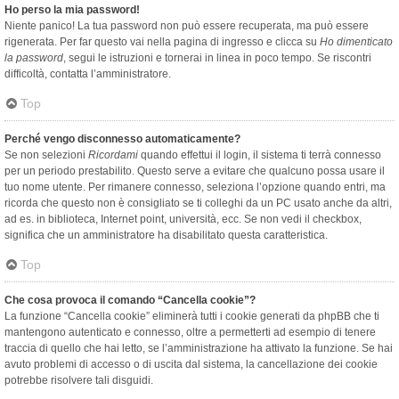
Ho perso la mia password!
Niente panico! La tua password non può essere recuperata, ma può essere
rigenerata. Per far questo vai nella pagina di ingresso e clicca su
Ho dimenticato
la password
, segui le istruzioni e tornerai in linea in poco tempo. Se riscontri
difficoltà, contatta l’amministratore.
Top
Perché vengo disconnesso automaticamente?
Se non selezioni
Ricordami
quando effettui il login, il sistema ti terrà connesso
per un periodo prestabilito. Questo serve a evitare che qualcuno possa usare il
tuo nome utente. Per rimanere connesso, seleziona l’opzione quando entri, ma
ricorda che questo non è consigliato se ti colleghi da un PC usato anche da altri,
ad es. in biblioteca, Internet point, università, ecc. Se non vedi il checkbox,
significa che un amministratore ha disabilitato questa caratteristica.
Top
Che cosa provoca il comando “Cancella cookie”?
La funzione “Cancella cookie” eliminerà tutti i cookie generati da phpBB che ti
mantengono autenticato e connesso, oltre a permetterti ad esempio di tenere
traccia di quello che hai letto, se l’amministrazione ha attivato la funzione. Se hai
avuto problemi di accesso o di uscita dal sistema, la cancellazione dei cookie
potrebbe risolvere tali disguidi.