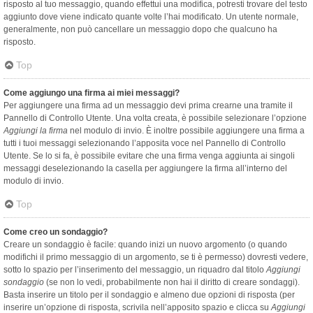
risposto al tuo messaggio, quando effettui una modifica, potresti trovare del testo
aggiunto dove viene indicato quante volte l’hai modificato. Un utente normale,
generalmente, non può cancellare un messaggio dopo che qualcuno ha
risposto.
Top
Come aggiungo una firma ai miei messaggi?
Per aggiungere una firma ad un messaggio devi prima crearne una tramite il
Pannello di Controllo Utente. Una volta creata, è possibile selezionare l’opzione
Aggiungi la firma
nel modulo di invio. È inoltre possibile aggiungere una firma a
tutti i tuoi messaggi selezionando l’apposita voce nel Pannello di Controllo
Utente. Se lo si fa, è possibile evitare che una firma venga aggiunta ai singoli
messaggi deselezionando la casella per aggiungere la firma all’interno del
modulo di invio.
Top
Come creo un sondaggio?
Creare un sondaggio è facile: quando inizi un nuovo argomento (o quando
modifichi il primo messaggio di un argomento, se ti è permesso) dovresti vedere,
sotto lo spazio per l’inserimento del messaggio, un riquadro dal titolo
Aggiungi
sondaggio
(se non lo vedi, probabilmente non hai il diritto di creare sondaggi).
Basta inserire un titolo per il sondaggio e almeno due opzioni di risposta (per
inserire un’opzione di risposta, scrivila nell’apposito spazio e clicca su
Aggiungi