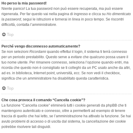
Ho perso la mia password!
Niente panico! La tua password non può essere recuperata, ma può essere
rigenerata. Per far questo vai nella pagina di ingresso e clicca su
Ho dimenticato
la password
, segui le istruzioni e tornerai in linea in poco tempo. Se riscontri
difficoltà, contatta l’amministratore.
Top
Perché vengo disconnesso automaticamente?
Se non selezioni
Ricordami
quando effettui il login, il sistema ti terrà connesso
per un periodo prestabilito. Questo serve a evitare che qualcuno possa usare il
tuo nome utente. Per rimanere connesso, seleziona l’opzione quando entri, ma
ricorda che questo non è consigliato se ti colleghi da un PC usato anche da altri,
ad es. in biblioteca, Internet point, università, ecc. Se non vedi il checkbox,
significa che un amministratore ha disabilitato questa caratteristica.
Top
Che cosa provoca il comando “Cancella cookie”?
La funzione “Cancella cookie” eliminerà tutti i cookie generati da phpBB che ti
mantengono autenticato e connesso, oltre a permetterti ad esempio di tenere
traccia di quello che hai letto, se l’amministrazione ha attivato la funzione. Se hai
avuto problemi di accesso o di uscita dal sistema, la cancellazione dei cookie
potrebbe risolvere tali disguidi.