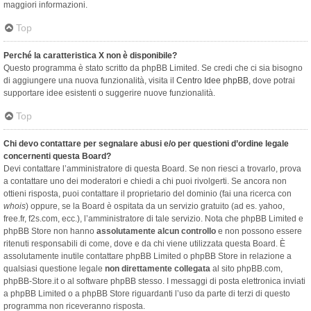
maggiori informazioni.
Top
Perché la caratteristica X non è disponibile?
Questo programma è stato scritto da phpBB Limited. Se credi che ci sia bisogno
di aggiungere una nuova funzionalità, visita il
Centro Idee phpBB
, dove potrai
supportare idee esistenti o suggerire nuove funzionalità.
Top
Chi devo contattare per segnalare abusi e/o per questioni d’ordine legale
concernenti questa Board?
Devi contattare l’amministratore di questa Board. Se non riesci a trovarlo, prova
a contattare uno dei moderatori e chiedi a chi puoi rivolgerti. Se ancora non
ottieni risposta, puoi contattare il proprietario del dominio (fai una ricerca con
whois
) oppure, se la Board è ospitata da un servizio gratuito (ad es. yahoo,
free.fr, f2s.com, ecc.), l’amministratore di tale servizio. Nota che phpBB Limited e
phpBB Store non hanno
assolutamente alcun controllo
e non possono essere
ritenuti responsabili di come, dove e da chi viene utilizzata questa Board. È
assolutamente inutile contattare phpBB Limited o phpBB Store in relazione a
qualsiasi questione legale
non direttamente collegata
al sito phpBB.com,
phpBB-Store.it o al software phpBB stesso. I messaggi di posta elettronica inviati
a phpBB Limited o a phpBB Store riguardanti l’uso da parte di terzi di questo
programma non riceveranno risposta.