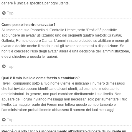
genere è unica e specifica per ogni utente.
Top
Come posso inserire un avatar?
All’interno del tuo Pannello di Controllo Utente, sotto “Profilo” è possibile
aggiungere un avatar utilizzando uno dei seguenti quattro metodi: Gravatar,
Galleria, Remoto oppure Carica. L’amministratore decide se abilitare o meno gli
avatar e decide anche il modo in cui gli avatar sono messi a disposizione. Se
non ti è concesso l’uso degli avatar, allora è una decisione dell’amministrazione,
e devi chiedere a questa le ragioni.
Top
Qual è il mio livello e come faccio a cambiarlo?
I livelli, compaiono sotto al tuo nome utente, e indicano il numero di messaggi
che hai inviato oppure identificano alcuni utenti, ad esempio, moderatori e
amministratori. In genere, non puoi cambiare direttamente il tuo livello. Non
abusare del Forum inviando messaggi non necessari solo per aumentare il tuo
livello. La maggior parte dei Forum non tollera questo comportamento e
l’amministratore probabilmente abbasserà il numero dei tuoi messaggi.
Top
Perché quando clicco sul collegamento all’indirizzo di posta di un utente mi