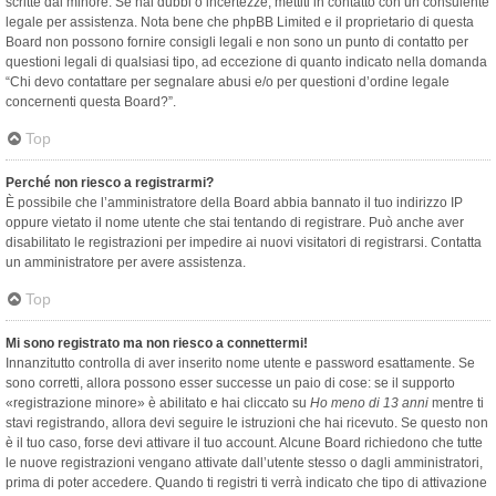
scritte dal minore. Se hai dubbi o incertezze, mettiti in contatto con un consulente
legale per assistenza. Nota bene che phpBB Limited e il proprietario di questa
Board non possono fornire consigli legali e non sono un punto di contatto per
questioni legali di qualsiasi tipo, ad eccezione di quanto indicato nella domanda
“Chi devo contattare per segnalare abusi e/o per questioni d’ordine legale
concernenti questa Board?”.
Top
Perché non riesco a registrarmi?
È possibile che l’amministratore della Board abbia bannato il tuo indirizzo IP
oppure vietato il nome utente che stai tentando di registrare. Può anche aver
disabilitato le registrazioni per impedire ai nuovi visitatori di registrarsi. Contatta
un amministratore per avere assistenza.
Top
Mi sono registrato ma non riesco a connettermi!
Innanzitutto controlla di aver inserito nome utente e password esattamente. Se
sono corretti, allora possono esser successe un paio di cose: se il supporto
«registrazione minore» è abilitato e hai cliccato su
Ho meno di 13 anni
mentre ti
stavi registrando, allora devi seguire le istruzioni che hai ricevuto. Se questo non
è il tuo caso, forse devi attivare il tuo account. Alcune Board richiedono che tutte
le nuove registrazioni vengano attivate dall’utente stesso o dagli amministratori,
prima di poter accedere. Quando ti registri ti verrà indicato che tipo di attivazione