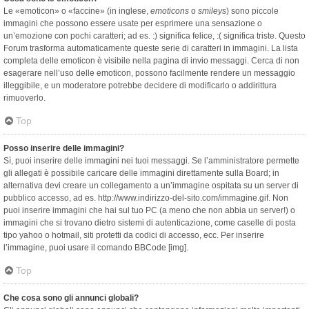
Le «emoticon» o «faccine» (in inglese,
emoticons
o
smileys
) sono piccole
immagini che possono essere usate per esprimere una sensazione o
un’emozione con pochi caratteri; ad es. :) significa felice, :( significa triste. Questo
Forum trasforma automaticamente queste serie di caratteri in immagini. La lista
completa delle emoticon è visibile nella pagina di invio messaggi. Cerca di non
esagerare nell’uso delle emoticon, possono facilmente rendere un messaggio
illeggibile, e un moderatore potrebbe decidere di modificarlo o addirittura
rimuoverlo.
Top
Posso inserire delle immagini?
Sì, puoi inserire delle immagini nei tuoi messaggi. Se l’amministratore permette
gli allegati è possibile caricare delle immagini direttamente sulla Board; in
alternativa devi creare un collegamento a un’immagine ospitata su un server di
pubblico accesso, ad es. http://www.indirizzo-del-sito.com/immagine.gif. Non
puoi inserire immagini che hai sul tuo PC (a meno che non abbia un server!) o
immagini che si trovano dietro sistemi di autenticazione, come caselle di posta
tipo yahoo o hotmail, siti protetti da codici di accesso, ecc. Per inserire
l’immagine, puoi usare il comando BBCode [img].
Top
Che cosa sono gli annunci globali?