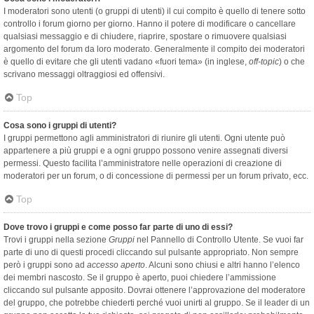
I moderatori sono utenti (o gruppi di utenti) il cui compito è quello di tenere sotto
controllo i forum giorno per giorno. Hanno il potere di modificare o cancellare
qualsiasi messaggio e di chiudere, riaprire, spostare o rimuovere qualsiasi
argomento del forum da loro moderato. Generalmente il compito dei moderatori
è quello di evitare che gli utenti vadano «fuori tema» (in inglese,
off-topic
) o che
scrivano messaggi oltraggiosi ed offensivi.
Top
Cosa sono i gruppi di utenti?
I gruppi permettono agli amministratori di riunire gli utenti. Ogni utente può
appartenere a più gruppi e a ogni gruppo possono venire assegnati diversi
permessi. Questo facilita l’amministratore nelle operazioni di creazione di
moderatori per un forum, o di concessione di permessi per un forum privato, ecc.
Top
Dove trovo i gruppi e come posso far parte di uno di essi?
Trovi i gruppi nella sezione
Gruppi
nel Pannello di Controllo Utente. Se vuoi far
parte di uno di questi procedi cliccando sul pulsante appropriato. Non sempre
però i gruppi sono ad
accesso aperto
. Alcuni sono chiusi e altri hanno l’elenco
dei membri nascosto. Se il gruppo è aperto, puoi chiedere l’ammissione
cliccando sul pulsante apposito. Dovrai ottenere l’approvazione del moderatore
del gruppo, che potrebbe chiederti perché vuoi unirti al gruppo. Se il leader di un