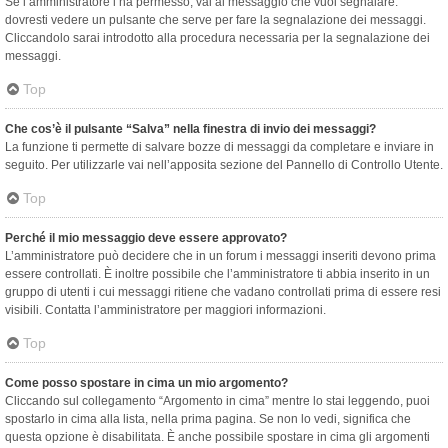
Se l’amministratore l’ha permesso, vai al messaggio che vuoi segnalare:
dovresti vedere un pulsante che serve per fare la segnalazione dei messaggi.
Cliccandolo sarai introdotto alla procedura necessaria per la segnalazione dei
messaggi.
Top
Che cos’è il pulsante “Salva” nella finestra di invio dei messaggi?
La funzione ti permette di salvare bozze di messaggi da completare e inviare in
seguito. Per utilizzarle vai nell’apposita sezione del Pannello di Controllo Utente.
Top
Perché il mio messaggio deve essere approvato?
L’amministratore può decidere che in un forum i messaggi inseriti devono prima
essere controllati. È inoltre possibile che l’amministratore ti abbia inserito in un
gruppo di utenti i cui messaggi ritiene che vadano controllati prima di essere resi
visibili. Contatta l’amministratore per maggiori informazioni.
Top
Come posso spostare in cima un mio argomento?
Cliccando sul collegamento “Argomento in cima” mentre lo stai leggendo, puoi
spostarlo in cima alla lista, nella prima pagina. Se non lo vedi, significa che
questa opzione è disabilitata. È anche possibile spostare in cima gli argomenti