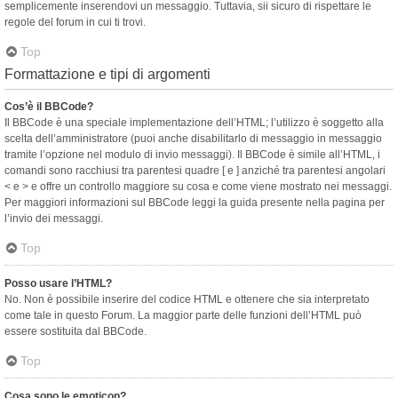
semplicemente inserendovi un messaggio. Tuttavia, sii sicuro di rispettare le
regole del forum in cui ti trovi.
Top
Formattazione e tipi di argomenti
Cos’è il BBCode?
Il BBCode è una speciale implementazione dell’HTML; l’utilizzo è soggetto alla
scelta dell’amministratore (puoi anche disabilitarlo di messaggio in messaggio
tramite l’opzione nel modulo di invio messaggi). Il BBCode è simile all’HTML, i
comandi sono racchiusi tra parentesi quadre [ e ] anziché tra parentesi angolari
< e > e offre un controllo maggiore su cosa e come viene mostrato nei messaggi.
Per maggiori informazioni sul BBCode leggi la guida presente nella pagina per
l’invio dei messaggi.
Top
Posso usare l’HTML?
No. Non è possibile inserire del codice HTML e ottenere che sia interpretato
come tale in questo Forum. La maggior parte delle funzioni dell’HTML può
essere sostituita dal BBCode.
Top
Cosa sono le emoticon?