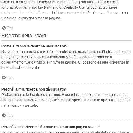
ciascun utente, c’è un collegamento per aggiungerlo alla tua lista amici o
ignorati. Altrimenti, dal tuo Pannello di Controllo Utente puoi aggiungere
direttamente un utente inserendo il suo nome utente. Puoi anche rimuovere un
utente dalla lista dalla stessa pagina.
Top
Ricerche nella Board
Come si fanno le ricerche nella Board?
Scrivendo una parola chiave nel riquadro di ricerca visibile nell’Indice, nei forum
e negli argomenti. Alla ricerca avanzata si può accedere premendo il
collegamento “Cerca” visibile in tutte le pagine. Ci possono essere differenze in
base allo stile utilizzato.
Top
Perché la mia ricerca non dà risultati?
Probabilmente la tua ricerca è troppo vaga e include dei termini troppo comuni
che non sono indicizzati da phpBB3. Sii più specifico e usa le opzioni disponibili
nella ricerca avanzata.
Top
Perché la mia ricerca dà come risultato una pagina vuota?
La tua ricerca ha dato troppi risultati per le capacità di calcolo del server. Usa la