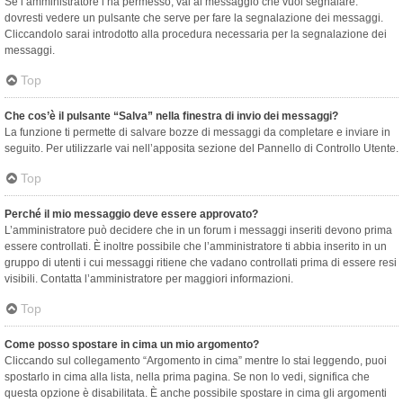
Se l’amministratore l’ha permesso, vai al messaggio che vuoi segnalare:
dovresti vedere un pulsante che serve per fare la segnalazione dei messaggi.
Cliccandolo sarai introdotto alla procedura necessaria per la segnalazione dei
messaggi.
Top
Che cos’è il pulsante “Salva” nella finestra di invio dei messaggi?
La funzione ti permette di salvare bozze di messaggi da completare e inviare in
seguito. Per utilizzarle vai nell’apposita sezione del Pannello di Controllo Utente.
Top
Perché il mio messaggio deve essere approvato?
L’amministratore può decidere che in un forum i messaggi inseriti devono prima
essere controllati. È inoltre possibile che l’amministratore ti abbia inserito in un
gruppo di utenti i cui messaggi ritiene che vadano controllati prima di essere resi
visibili. Contatta l’amministratore per maggiori informazioni.
Top
Come posso spostare in cima un mio argomento?
Cliccando sul collegamento “Argomento in cima” mentre lo stai leggendo, puoi
spostarlo in cima alla lista, nella prima pagina. Se non lo vedi, significa che
questa opzione è disabilitata. È anche possibile spostare in cima gli argomenti