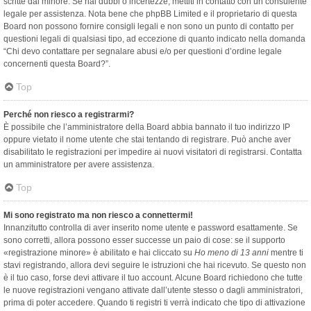
scritte dal minore. Se hai dubbi o incertezze, mettiti in contatto con un consulente
legale per assistenza. Nota bene che phpBB Limited e il proprietario di questa
Board non possono fornire consigli legali e non sono un punto di contatto per
questioni legali di qualsiasi tipo, ad eccezione di quanto indicato nella domanda
“Chi devo contattare per segnalare abusi e/o per questioni d’ordine legale
concernenti questa Board?”.
Top
Perché non riesco a registrarmi?
È possibile che l’amministratore della Board abbia bannato il tuo indirizzo IP
oppure vietato il nome utente che stai tentando di registrare. Può anche aver
disabilitato le registrazioni per impedire ai nuovi visitatori di registrarsi. Contatta
un amministratore per avere assistenza.
Top
Mi sono registrato ma non riesco a connettermi!
Innanzitutto controlla di aver inserito nome utente e password esattamente. Se
sono corretti, allora possono esser successe un paio di cose: se il supporto
«registrazione minore» è abilitato e hai cliccato su
Ho meno di 13 anni
mentre ti
stavi registrando, allora devi seguire le istruzioni che hai ricevuto. Se questo non
è il tuo caso, forse devi attivare il tuo account. Alcune Board richiedono che tutte
le nuove registrazioni vengano attivate dall’utente stesso o dagli amministratori,
prima di poter accedere. Quando ti registri ti verrà indicato che tipo di attivazione