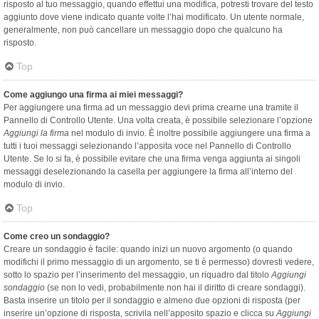
risposto al tuo messaggio, quando effettui una modifica, potresti trovare del testo
aggiunto dove viene indicato quante volte l’hai modificato. Un utente normale,
generalmente, non può cancellare un messaggio dopo che qualcuno ha
risposto.
Top
Come aggiungo una firma ai miei messaggi?
Per aggiungere una firma ad un messaggio devi prima crearne una tramite il
Pannello di Controllo Utente. Una volta creata, è possibile selezionare l’opzione
Aggiungi la firma
nel modulo di invio. È inoltre possibile aggiungere una firma a
tutti i tuoi messaggi selezionando l’apposita voce nel Pannello di Controllo
Utente. Se lo si fa, è possibile evitare che una firma venga aggiunta ai singoli
messaggi deselezionando la casella per aggiungere la firma all’interno del
modulo di invio.
Top
Come creo un sondaggio?
Creare un sondaggio è facile: quando inizi un nuovo argomento (o quando
modifichi il primo messaggio di un argomento, se ti è permesso) dovresti vedere,
sotto lo spazio per l’inserimento del messaggio, un riquadro dal titolo
Aggiungi
sondaggio
(se non lo vedi, probabilmente non hai il diritto di creare sondaggi).
Basta inserire un titolo per il sondaggio e almeno due opzioni di risposta (per
inserire un’opzione di risposta, scrivila nell’apposito spazio e clicca su
Aggiungi