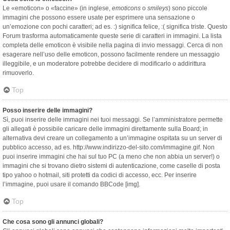
Le «emoticon» o «faccine» (in inglese,
emoticons
o
smileys
) sono piccole
immagini che possono essere usate per esprimere una sensazione o
un’emozione con pochi caratteri; ad es. :) significa felice, :( significa triste. Questo
Forum trasforma automaticamente queste serie di caratteri in immagini. La lista
completa delle emoticon è visibile nella pagina di invio messaggi. Cerca di non
esagerare nell’uso delle emoticon, possono facilmente rendere un messaggio
illeggibile, e un moderatore potrebbe decidere di modificarlo o addirittura
rimuoverlo.
Top
Posso inserire delle immagini?
Sì, puoi inserire delle immagini nei tuoi messaggi. Se l’amministratore permette
gli allegati è possibile caricare delle immagini direttamente sulla Board; in
alternativa devi creare un collegamento a un’immagine ospitata su un server di
pubblico accesso, ad es. http://www.indirizzo-del-sito.com/immagine.gif. Non
puoi inserire immagini che hai sul tuo PC (a meno che non abbia un server!) o
immagini che si trovano dietro sistemi di autenticazione, come caselle di posta
tipo yahoo o hotmail, siti protetti da codici di accesso, ecc. Per inserire
l’immagine, puoi usare il comando BBCode [img].
Top
Che cosa sono gli annunci globali?