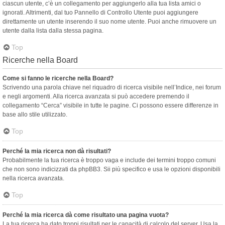
ciascun utente, c’è un collegamento per aggiungerlo alla tua lista amici o
ignorati. Altrimenti, dal tuo Pannello di Controllo Utente puoi aggiungere
direttamente un utente inserendo il suo nome utente. Puoi anche rimuovere un
utente dalla lista dalla stessa pagina.
Top
Ricerche nella Board
Come si fanno le ricerche nella Board?
Scrivendo una parola chiave nel riquadro di ricerca visibile nell’Indice, nei forum
e negli argomenti. Alla ricerca avanzata si può accedere premendo il
collegamento “Cerca” visibile in tutte le pagine. Ci possono essere differenze in
base allo stile utilizzato.
Top
Perché la mia ricerca non dà risultati?
Probabilmente la tua ricerca è troppo vaga e include dei termini troppo comuni
che non sono indicizzati da phpBB3. Sii più specifico e usa le opzioni disponibili
nella ricerca avanzata.
Top
Perché la mia ricerca dà come risultato una pagina vuota?
La tua ricerca ha dato troppi risultati per le capacità di calcolo del server. Usa la