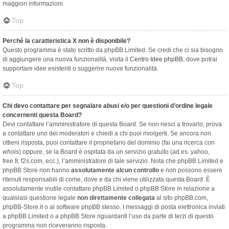
maggiori informazioni.
Top
Perché la caratteristica X non è disponibile?
Questo programma è stato scritto da phpBB Limited. Se credi che ci sia bisogno
di aggiungere una nuova funzionalità, visita il
Centro Idee phpBB
, dove potrai
supportare idee esistenti o suggerire nuove funzionalità.
Top
Chi devo contattare per segnalare abusi e/o per questioni d’ordine legale
concernenti questa Board?
Devi contattare l’amministratore di questa Board. Se non riesci a trovarlo, prova
a contattare uno dei moderatori e chiedi a chi puoi rivolgerti. Se ancora non
ottieni risposta, puoi contattare il proprietario del dominio (fai una ricerca con
whois
) oppure, se la Board è ospitata da un servizio gratuito (ad es. yahoo,
free.fr, f2s.com, ecc.), l’amministratore di tale servizio. Nota che phpBB Limited e
phpBB Store non hanno
assolutamente alcun controllo
e non possono essere
ritenuti responsabili di come, dove e da chi viene utilizzata questa Board. È
assolutamente inutile contattare phpBB Limited o phpBB Store in relazione a
qualsiasi questione legale
non direttamente collegata
al sito phpBB.com,
phpBB-Store.it o al software phpBB stesso. I messaggi di posta elettronica inviati
a phpBB Limited o a phpBB Store riguardanti l’uso da parte di terzi di questo
programma non riceveranno risposta.