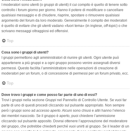
I moderatori sono utenti (o gruppi di utenti) il cui compito è quello di tenere sotto
controllo i forum giorno per giorno. Hanno il potere di modificare o cancellare
qualsiasi messaggio e di chiudere, riaprire, spostare o rimuovere qualsiasi
argomento del forum da loro moderato. Generalmente il compito dei moderatori
è quello di evitare che gli utenti vadano «fuori tema» (in inglese,
off-topic
) o che
scrivano messaggi oltraggiosi ed offensivi.
Top
Cosa sono i gruppi di utenti?
I gruppi permettono agli amministratori di riunire gli utenti. Ogni utente può
appartenere a più gruppi e a ogni gruppo possono venire assegnati diversi
permessi. Questo facilita l’amministratore nelle operazioni di creazione di
moderatori per un forum, o di concessione di permessi per un forum privato, ecc.
Top
Dove trovo i gruppi e come posso far parte di uno di essi?
Trovi i gruppi nella sezione
Gruppi
nel Pannello di Controllo Utente. Se vuoi far
parte di uno di questi procedi cliccando sul pulsante appropriato. Non sempre
però i gruppi sono ad
accesso aperto
. Alcuni sono chiusi e altri hanno l’elenco
dei membri nascosto. Se il gruppo è aperto, puoi chiedere l’ammissione
cliccando sul pulsante apposito. Dovrai ottenere l’approvazione del moderatore
del gruppo, che potrebbe chiederti perché vuoi unirti al gruppo. Se il leader di un