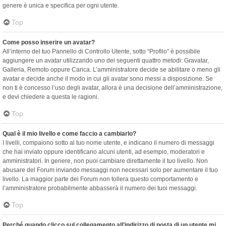
genere è unica e specifica per ogni utente.
Top
Come posso inserire un avatar?
All’interno del tuo Pannello di Controllo Utente, sotto “Profilo” è possibile
aggiungere un avatar utilizzando uno dei seguenti quattro metodi: Gravatar,
Galleria, Remoto oppure Carica. L’amministratore decide se abilitare o meno gli
avatar e decide anche il modo in cui gli avatar sono messi a disposizione. Se
non ti è concesso l’uso degli avatar, allora è una decisione dell’amministrazione,
e devi chiedere a questa le ragioni.
Top
Qual è il mio livello e come faccio a cambiarlo?
I livelli, compaiono sotto al tuo nome utente, e indicano il numero di messaggi
che hai inviato oppure identificano alcuni utenti, ad esempio, moderatori e
amministratori. In genere, non puoi cambiare direttamente il tuo livello. Non
abusare del Forum inviando messaggi non necessari solo per aumentare il tuo
livello. La maggior parte dei Forum non tollera questo comportamento e
l’amministratore probabilmente abbasserà il numero dei tuoi messaggi.
Top
Perché quando clicco sul collegamento all’indirizzo di posta di un utente mi