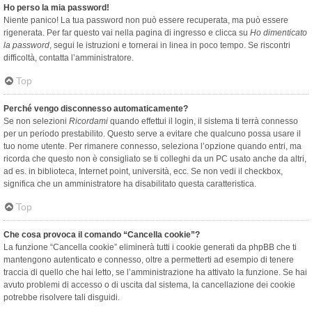
Ho perso la mia password!
Niente panico! La tua password non può essere recuperata, ma può essere
rigenerata. Per far questo vai nella pagina di ingresso e clicca su
Ho dimenticato
la password
, segui le istruzioni e tornerai in linea in poco tempo. Se riscontri
difficoltà, contatta l’amministratore.
Top
Perché vengo disconnesso automaticamente?
Se non selezioni
Ricordami
quando effettui il login, il sistema ti terrà connesso
per un periodo prestabilito. Questo serve a evitare che qualcuno possa usare il
tuo nome utente. Per rimanere connesso, seleziona l’opzione quando entri, ma
ricorda che questo non è consigliato se ti colleghi da un PC usato anche da altri,
ad es. in biblioteca, Internet point, università, ecc. Se non vedi il checkbox,
significa che un amministratore ha disabilitato questa caratteristica.
Top
Che cosa provoca il comando “Cancella cookie”?
La funzione “Cancella cookie” eliminerà tutti i cookie generati da phpBB che ti
mantengono autenticato e connesso, oltre a permetterti ad esempio di tenere
traccia di quello che hai letto, se l’amministrazione ha attivato la funzione. Se hai
avuto problemi di accesso o di uscita dal sistema, la cancellazione dei cookie
potrebbe risolvere tali disguidi.