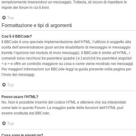
semplicemente inserendovi un messaggio. Tuttavia, sii sicuro di rispettare le
regole del forum in cui ti trovi.
Top
Formattazione e tipi di argomenti
Cos’è il BBCode?
Il BBCode è una speciale implementazione dell’HTML; l’utilizzo è soggetto alla
scelta dell’amministratore (puoi anche disabilitarlo di messaggio in messaggio
tramite l’opzione nel modulo di invio messaggi). Il BBCode è simile all’HTML, i
comandi sono racchiusi tra parentesi quadre [ e ] anziché tra parentesi angolari
< e > e offre un controllo maggiore su cosa e come viene mostrato nei messaggi.
Per maggiori informazioni sul BBCode leggi la guida presente nella pagina per
l’invio dei messaggi.
Top
Posso usare l’HTML?
No. Non è possibile inserire del codice HTML e ottenere che sia interpretato
come tale in questo Forum. La maggior parte delle funzioni dell’HTML può
essere sostituita dal BBCode.
Top
Cosa sono le emoticon?