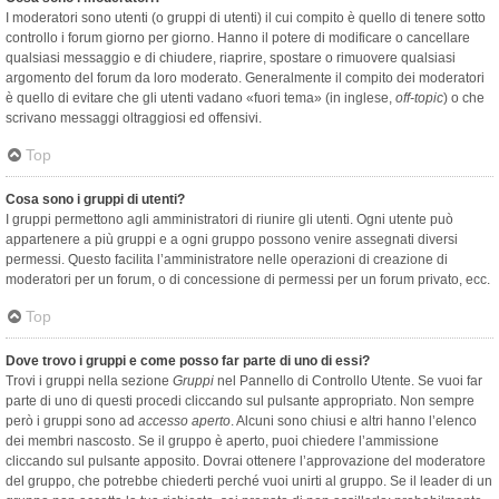
I moderatori sono utenti (o gruppi di utenti) il cui compito è quello di tenere sotto
controllo i forum giorno per giorno. Hanno il potere di modificare o cancellare
qualsiasi messaggio e di chiudere, riaprire, spostare o rimuovere qualsiasi
argomento del forum da loro moderato. Generalmente il compito dei moderatori
è quello di evitare che gli utenti vadano «fuori tema» (in inglese,
off-topic
) o che
scrivano messaggi oltraggiosi ed offensivi.
Top
Cosa sono i gruppi di utenti?
I gruppi permettono agli amministratori di riunire gli utenti. Ogni utente può
appartenere a più gruppi e a ogni gruppo possono venire assegnati diversi
permessi. Questo facilita l’amministratore nelle operazioni di creazione di
moderatori per un forum, o di concessione di permessi per un forum privato, ecc.
Top
Dove trovo i gruppi e come posso far parte di uno di essi?
Trovi i gruppi nella sezione
Gruppi
nel Pannello di Controllo Utente. Se vuoi far
parte di uno di questi procedi cliccando sul pulsante appropriato. Non sempre
però i gruppi sono ad
accesso aperto
. Alcuni sono chiusi e altri hanno l’elenco
dei membri nascosto. Se il gruppo è aperto, puoi chiedere l’ammissione
cliccando sul pulsante apposito. Dovrai ottenere l’approvazione del moderatore
del gruppo, che potrebbe chiederti perché vuoi unirti al gruppo. Se il leader di un