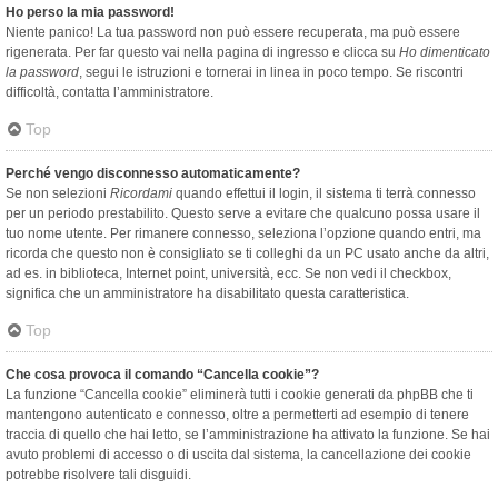
Ho perso la mia password!
Niente panico! La tua password non può essere recuperata, ma può essere
rigenerata. Per far questo vai nella pagina di ingresso e clicca su
Ho dimenticato
la password
, segui le istruzioni e tornerai in linea in poco tempo. Se riscontri
difficoltà, contatta l’amministratore.
Top
Perché vengo disconnesso automaticamente?
Se non selezioni
Ricordami
quando effettui il login, il sistema ti terrà connesso
per un periodo prestabilito. Questo serve a evitare che qualcuno possa usare il
tuo nome utente. Per rimanere connesso, seleziona l’opzione quando entri, ma
ricorda che questo non è consigliato se ti colleghi da un PC usato anche da altri,
ad es. in biblioteca, Internet point, università, ecc. Se non vedi il checkbox,
significa che un amministratore ha disabilitato questa caratteristica.
Top
Che cosa provoca il comando “Cancella cookie”?
La funzione “Cancella cookie” eliminerà tutti i cookie generati da phpBB che ti
mantengono autenticato e connesso, oltre a permetterti ad esempio di tenere
traccia di quello che hai letto, se l’amministrazione ha attivato la funzione. Se hai
avuto problemi di accesso o di uscita dal sistema, la cancellazione dei cookie
potrebbe risolvere tali disguidi.