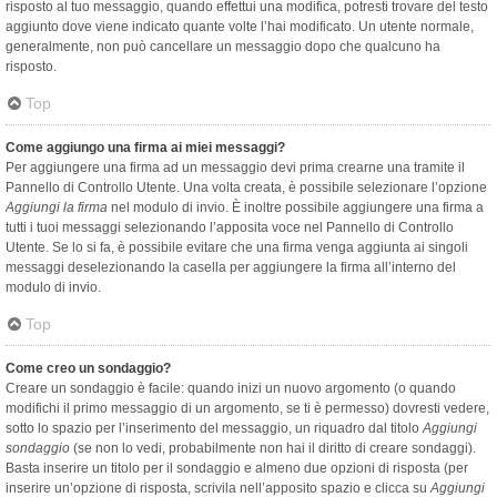
risposto al tuo messaggio, quando effettui una modifica, potresti trovare del testo
aggiunto dove viene indicato quante volte l’hai modificato. Un utente normale,
generalmente, non può cancellare un messaggio dopo che qualcuno ha
risposto.
Top
Come aggiungo una firma ai miei messaggi?
Per aggiungere una firma ad un messaggio devi prima crearne una tramite il
Pannello di Controllo Utente. Una volta creata, è possibile selezionare l’opzione
Aggiungi la firma
nel modulo di invio. È inoltre possibile aggiungere una firma a
tutti i tuoi messaggi selezionando l’apposita voce nel Pannello di Controllo
Utente. Se lo si fa, è possibile evitare che una firma venga aggiunta ai singoli
messaggi deselezionando la casella per aggiungere la firma all’interno del
modulo di invio.
Top
Come creo un sondaggio?
Creare un sondaggio è facile: quando inizi un nuovo argomento (o quando
modifichi il primo messaggio di un argomento, se ti è permesso) dovresti vedere,
sotto lo spazio per l’inserimento del messaggio, un riquadro dal titolo
Aggiungi
sondaggio
(se non lo vedi, probabilmente non hai il diritto di creare sondaggi).
Basta inserire un titolo per il sondaggio e almeno due opzioni di risposta (per
inserire un’opzione di risposta, scrivila nell’apposito spazio e clicca su
Aggiungi