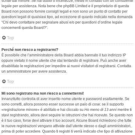
scritte dal minore. Se hai dubbi o incertezze, mettiti in contatto con un consulente
legale per assistenza. Nota bene che phpBB Limited e il proprietario di questa
Board non possono fornire consigli legali e non sono un punto di contatto per
questioni legali di qualsiasi tipo, ad eccezione di quanto indicato nella domanda
“Chi devo contattare per segnalare abusi e/o per questioni d’ordine legale
concernenti questa Board?”.
Top
Perché non riesco a registrarmi?
È possibile che l’amministratore della Board abbia bannato il tuo indirizzo IP
oppure vietato il nome utente che stai tentando di registrare. Può anche aver
disabilitato le registrazioni per impedire ai nuovi visitatori di registrarsi. Contatta
un amministratore per avere assistenza.
Top
Mi sono registrato ma non riesco a connettermi!
Innanzitutto controlla di aver inserito nome utente e password esattamente. Se
sono corretti, allora possono esser successe un paio di cose: se il supporto
«registrazione minore» è abilitato e hai cliccato su
Ho meno di 13 anni
mentre ti
stavi registrando, allora devi seguire le istruzioni che hai ricevuto. Se questo non
è il tuo caso, forse devi attivare il tuo account. Alcune Board richiedono che tutte
le nuove registrazioni vengano attivate dall’utente stesso o dagli amministratori,
prima di poter accedere. Quando ti registri ti verrà indicato che tipo di attivazione