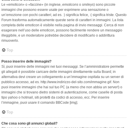
Le «emoticon» o «faccine» (in inglese,
emoticons
o
smileys
) sono piccole
immagini che possono essere usate per esprimere una sensazione o
un’emozione con pochi caratteri; ad es. :) significa felice, :( significa triste. Questo
Forum trasforma automaticamente queste serie di caratteri in immagini. La lista
completa delle emoticon è visibile nella pagina di invio messaggi. Cerca di non
esagerare nell’uso delle emoticon, possono facilmente rendere un messaggio
illeggibile, e un moderatore potrebbe decidere di modificarlo o addirittura
rimuoverlo.
Top
Posso inserire delle immagini?
Sì, puoi inserire delle immagini nei tuoi messaggi. Se l’amministratore permette
gli allegati è possibile caricare delle immagini direttamente sulla Board; in
alternativa devi creare un collegamento a un’immagine ospitata su un server di
pubblico accesso, ad es. http://www.indirizzo-del-sito.com/immagine.gif. Non
puoi inserire immagini che hai sul tuo PC (a meno che non abbia un server!) o
immagini che si trovano dietro sistemi di autenticazione, come caselle di posta
tipo yahoo o hotmail, siti protetti da codici di accesso, ecc. Per inserire
l’immagine, puoi usare il comando BBCode [img].
Top
Che cosa sono gli annunci globali?