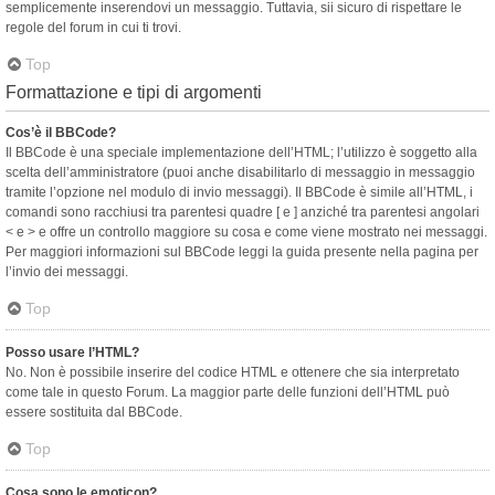
semplicemente inserendovi un messaggio. Tuttavia, sii sicuro di rispettare le
regole del forum in cui ti trovi.
Top
Formattazione e tipi di argomenti
Cos’è il BBCode?
Il BBCode è una speciale implementazione dell’HTML; l’utilizzo è soggetto alla
scelta dell’amministratore (puoi anche disabilitarlo di messaggio in messaggio
tramite l’opzione nel modulo di invio messaggi). Il BBCode è simile all’HTML, i
comandi sono racchiusi tra parentesi quadre [ e ] anziché tra parentesi angolari
< e > e offre un controllo maggiore su cosa e come viene mostrato nei messaggi.
Per maggiori informazioni sul BBCode leggi la guida presente nella pagina per
l’invio dei messaggi.
Top
Posso usare l’HTML?
No. Non è possibile inserire del codice HTML e ottenere che sia interpretato
come tale in questo Forum. La maggior parte delle funzioni dell’HTML può
essere sostituita dal BBCode.
Top
Cosa sono le emoticon?