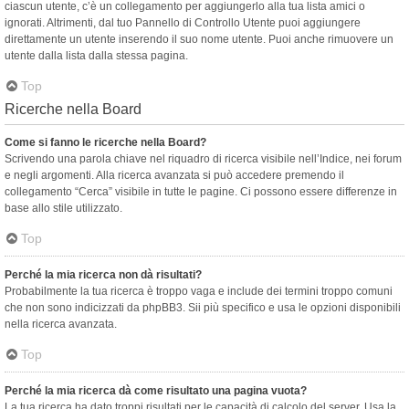
ciascun utente, c’è un collegamento per aggiungerlo alla tua lista amici o
ignorati. Altrimenti, dal tuo Pannello di Controllo Utente puoi aggiungere
direttamente un utente inserendo il suo nome utente. Puoi anche rimuovere un
utente dalla lista dalla stessa pagina.
Top
Ricerche nella Board
Come si fanno le ricerche nella Board?
Scrivendo una parola chiave nel riquadro di ricerca visibile nell’Indice, nei forum
e negli argomenti. Alla ricerca avanzata si può accedere premendo il
collegamento “Cerca” visibile in tutte le pagine. Ci possono essere differenze in
base allo stile utilizzato.
Top
Perché la mia ricerca non dà risultati?
Probabilmente la tua ricerca è troppo vaga e include dei termini troppo comuni
che non sono indicizzati da phpBB3. Sii più specifico e usa le opzioni disponibili
nella ricerca avanzata.
Top
Perché la mia ricerca dà come risultato una pagina vuota?
La tua ricerca ha dato troppi risultati per le capacità di calcolo del server. Usa la