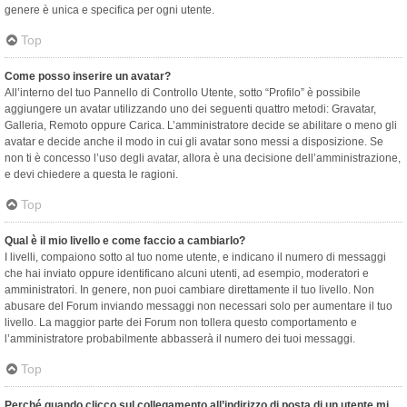
genere è unica e specifica per ogni utente.
Top
Come posso inserire un avatar?
All’interno del tuo Pannello di Controllo Utente, sotto “Profilo” è possibile
aggiungere un avatar utilizzando uno dei seguenti quattro metodi: Gravatar,
Galleria, Remoto oppure Carica. L’amministratore decide se abilitare o meno gli
avatar e decide anche il modo in cui gli avatar sono messi a disposizione. Se
non ti è concesso l’uso degli avatar, allora è una decisione dell’amministrazione,
e devi chiedere a questa le ragioni.
Top
Qual è il mio livello e come faccio a cambiarlo?
I livelli, compaiono sotto al tuo nome utente, e indicano il numero di messaggi
che hai inviato oppure identificano alcuni utenti, ad esempio, moderatori e
amministratori. In genere, non puoi cambiare direttamente il tuo livello. Non
abusare del Forum inviando messaggi non necessari solo per aumentare il tuo
livello. La maggior parte dei Forum non tollera questo comportamento e
l’amministratore probabilmente abbasserà il numero dei tuoi messaggi.
Top
Perché quando clicco sul collegamento all’indirizzo di posta di un utente mi