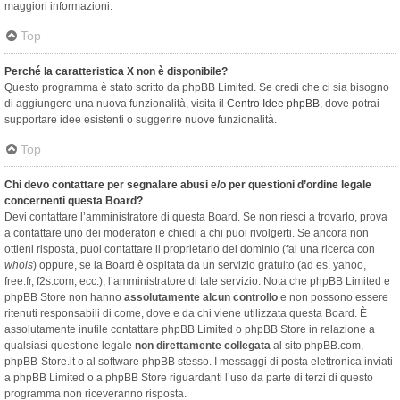
maggiori informazioni.
Top
Perché la caratteristica X non è disponibile?
Questo programma è stato scritto da phpBB Limited. Se credi che ci sia bisogno
di aggiungere una nuova funzionalità, visita il
Centro Idee phpBB
, dove potrai
supportare idee esistenti o suggerire nuove funzionalità.
Top
Chi devo contattare per segnalare abusi e/o per questioni d’ordine legale
concernenti questa Board?
Devi contattare l’amministratore di questa Board. Se non riesci a trovarlo, prova
a contattare uno dei moderatori e chiedi a chi puoi rivolgerti. Se ancora non
ottieni risposta, puoi contattare il proprietario del dominio (fai una ricerca con
whois
) oppure, se la Board è ospitata da un servizio gratuito (ad es. yahoo,
free.fr, f2s.com, ecc.), l’amministratore di tale servizio. Nota che phpBB Limited e
phpBB Store non hanno
assolutamente alcun controllo
e non possono essere
ritenuti responsabili di come, dove e da chi viene utilizzata questa Board. È
assolutamente inutile contattare phpBB Limited o phpBB Store in relazione a
qualsiasi questione legale
non direttamente collegata
al sito phpBB.com,
phpBB-Store.it o al software phpBB stesso. I messaggi di posta elettronica inviati
a phpBB Limited o a phpBB Store riguardanti l’uso da parte di terzi di questo
programma non riceveranno risposta.