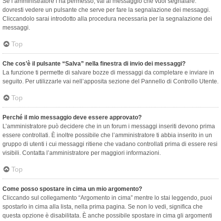
Se l’amministratore l’ha permesso, vai al messaggio che vuoi segnalare:
dovresti vedere un pulsante che serve per fare la segnalazione dei messaggi.
Cliccandolo sarai introdotto alla procedura necessaria per la segnalazione dei
messaggi.
Top
Che cos’è il pulsante “Salva” nella finestra di invio dei messaggi?
La funzione ti permette di salvare bozze di messaggi da completare e inviare in
seguito. Per utilizzarle vai nell’apposita sezione del Pannello di Controllo Utente.
Top
Perché il mio messaggio deve essere approvato?
L’amministratore può decidere che in un forum i messaggi inseriti devono prima
essere controllati. È inoltre possibile che l’amministratore ti abbia inserito in un
gruppo di utenti i cui messaggi ritiene che vadano controllati prima di essere resi
visibili. Contatta l’amministratore per maggiori informazioni.
Top
Come posso spostare in cima un mio argomento?
Cliccando sul collegamento “Argomento in cima” mentre lo stai leggendo, puoi
spostarlo in cima alla lista, nella prima pagina. Se non lo vedi, significa che
questa opzione è disabilitata. È anche possibile spostare in cima gli argomenti