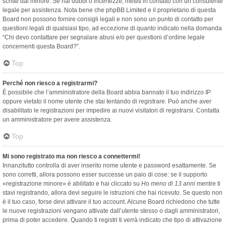
scritte dal minore. Se hai dubbi o incertezze, mettiti in contatto con un consulente
legale per assistenza. Nota bene che phpBB Limited e il proprietario di questa
Board non possono fornire consigli legali e non sono un punto di contatto per
questioni legali di qualsiasi tipo, ad eccezione di quanto indicato nella domanda
“Chi devo contattare per segnalare abusi e/o per questioni d’ordine legale
concernenti questa Board?”.
Top
Perché non riesco a registrarmi?
È possibile che l’amministratore della Board abbia bannato il tuo indirizzo IP
oppure vietato il nome utente che stai tentando di registrare. Può anche aver
disabilitato le registrazioni per impedire ai nuovi visitatori di registrarsi. Contatta
un amministratore per avere assistenza.
Top
Mi sono registrato ma non riesco a connettermi!
Innanzitutto controlla di aver inserito nome utente e password esattamente. Se
sono corretti, allora possono esser successe un paio di cose: se il supporto
«registrazione minore» è abilitato e hai cliccato su
Ho meno di 13 anni
mentre ti
stavi registrando, allora devi seguire le istruzioni che hai ricevuto. Se questo non
è il tuo caso, forse devi attivare il tuo account. Alcune Board richiedono che tutte
le nuove registrazioni vengano attivate dall’utente stesso o dagli amministratori,
prima di poter accedere. Quando ti registri ti verrà indicato che tipo di attivazione