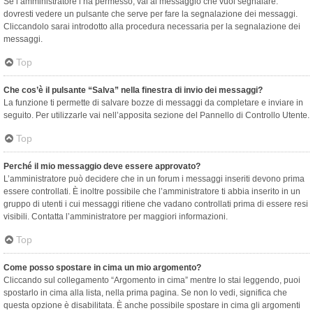
Se l’amministratore l’ha permesso, vai al messaggio che vuoi segnalare:
dovresti vedere un pulsante che serve per fare la segnalazione dei messaggi.
Cliccandolo sarai introdotto alla procedura necessaria per la segnalazione dei
messaggi.
Top
Che cos’è il pulsante “Salva” nella finestra di invio dei messaggi?
La funzione ti permette di salvare bozze di messaggi da completare e inviare in
seguito. Per utilizzarle vai nell’apposita sezione del Pannello di Controllo Utente.
Top
Perché il mio messaggio deve essere approvato?
L’amministratore può decidere che in un forum i messaggi inseriti devono prima
essere controllati. È inoltre possibile che l’amministratore ti abbia inserito in un
gruppo di utenti i cui messaggi ritiene che vadano controllati prima di essere resi
visibili. Contatta l’amministratore per maggiori informazioni.
Top
Come posso spostare in cima un mio argomento?
Cliccando sul collegamento “Argomento in cima” mentre lo stai leggendo, puoi
spostarlo in cima alla lista, nella prima pagina. Se non lo vedi, significa che
questa opzione è disabilitata. È anche possibile spostare in cima gli argomenti