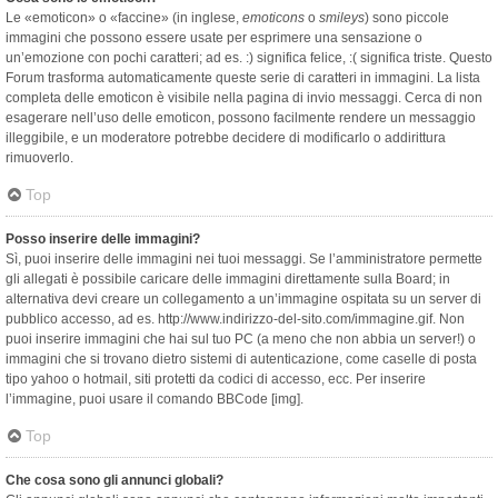
Le «emoticon» o «faccine» (in inglese,
emoticons
o
smileys
) sono piccole
immagini che possono essere usate per esprimere una sensazione o
un’emozione con pochi caratteri; ad es. :) significa felice, :( significa triste. Questo
Forum trasforma automaticamente queste serie di caratteri in immagini. La lista
completa delle emoticon è visibile nella pagina di invio messaggi. Cerca di non
esagerare nell’uso delle emoticon, possono facilmente rendere un messaggio
illeggibile, e un moderatore potrebbe decidere di modificarlo o addirittura
rimuoverlo.
Top
Posso inserire delle immagini?
Sì, puoi inserire delle immagini nei tuoi messaggi. Se l’amministratore permette
gli allegati è possibile caricare delle immagini direttamente sulla Board; in
alternativa devi creare un collegamento a un’immagine ospitata su un server di
pubblico accesso, ad es. http://www.indirizzo-del-sito.com/immagine.gif. Non
puoi inserire immagini che hai sul tuo PC (a meno che non abbia un server!) o
immagini che si trovano dietro sistemi di autenticazione, come caselle di posta
tipo yahoo o hotmail, siti protetti da codici di accesso, ecc. Per inserire
l’immagine, puoi usare il comando BBCode [img].
Top
Che cosa sono gli annunci globali?