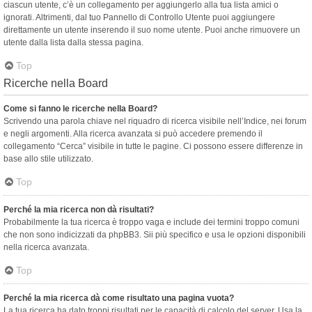
ciascun utente, c’è un collegamento per aggiungerlo alla tua lista amici o
ignorati. Altrimenti, dal tuo Pannello di Controllo Utente puoi aggiungere
direttamente un utente inserendo il suo nome utente. Puoi anche rimuovere un
utente dalla lista dalla stessa pagina.
Top
Ricerche nella Board
Come si fanno le ricerche nella Board?
Scrivendo una parola chiave nel riquadro di ricerca visibile nell’Indice, nei forum
e negli argomenti. Alla ricerca avanzata si può accedere premendo il
collegamento “Cerca” visibile in tutte le pagine. Ci possono essere differenze in
base allo stile utilizzato.
Top
Perché la mia ricerca non dà risultati?
Probabilmente la tua ricerca è troppo vaga e include dei termini troppo comuni
che non sono indicizzati da phpBB3. Sii più specifico e usa le opzioni disponibili
nella ricerca avanzata.
Top
Perché la mia ricerca dà come risultato una pagina vuota?
La tua ricerca ha dato troppi risultati per le capacità di calcolo del server. Usa la