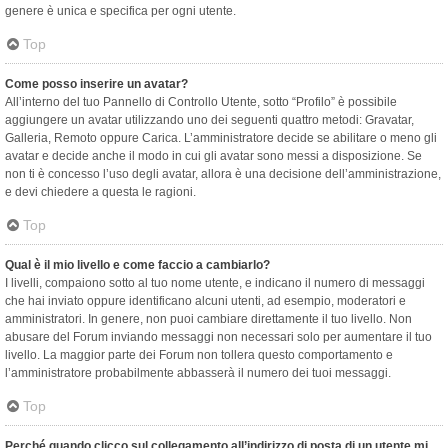
genere è unica e specifica per ogni utente.
Top
Come posso inserire un avatar?
All’interno del tuo Pannello di Controllo Utente, sotto “Profilo” è possibile
aggiungere un avatar utilizzando uno dei seguenti quattro metodi: Gravatar,
Galleria, Remoto oppure Carica. L’amministratore decide se abilitare o meno gli
avatar e decide anche il modo in cui gli avatar sono messi a disposizione. Se
non ti è concesso l’uso degli avatar, allora è una decisione dell’amministrazione,
e devi chiedere a questa le ragioni.
Top
Qual è il mio livello e come faccio a cambiarlo?
I livelli, compaiono sotto al tuo nome utente, e indicano il numero di messaggi
che hai inviato oppure identificano alcuni utenti, ad esempio, moderatori e
amministratori. In genere, non puoi cambiare direttamente il tuo livello. Non
abusare del Forum inviando messaggi non necessari solo per aumentare il tuo
livello. La maggior parte dei Forum non tollera questo comportamento e
l’amministratore probabilmente abbasserà il numero dei tuoi messaggi.
Top
Perché quando clicco sul collegamento all’indirizzo di posta di un utente mi