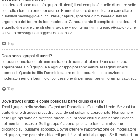
I moderatori sono utenti (o gruppi di utenti) il cui compito è quello di tenere sotto
controllo i forum giorno per giorno. Hanno il potere di modificare o cancellare
qualsiasi messaggio e di chiudere, riaprire, spostare o rimuovere qualsiasi
argomento del forum da loro moderato. Generalmente il compito dei moderatori
è quello di evitare che gli utenti vadano «fuori tema» (in inglese,
off-topic
) o che
scrivano messaggi oltraggiosi ed offensivi.
Top
Cosa sono i gruppi di utenti?
I gruppi permettono agli amministratori di riunire gli utenti. Ogni utente può
appartenere a più gruppi e a ogni gruppo possono venire assegnati diversi
permessi. Questo facilita l’amministratore nelle operazioni di creazione di
moderatori per un forum, o di concessione di permessi per un forum privato, ecc.
Top
Dove trovo i gruppi e come posso far parte di uno di essi?
Trovi i gruppi nella sezione
Gruppi
nel Pannello di Controllo Utente. Se vuoi far
parte di uno di questi procedi cliccando sul pulsante appropriato. Non sempre
però i gruppi sono ad
accesso aperto
. Alcuni sono chiusi e altri hanno l’elenco
dei membri nascosto. Se il gruppo è aperto, puoi chiedere l’ammissione
cliccando sul pulsante apposito. Dovrai ottenere l’approvazione del moderatore
del gruppo, che potrebbe chiederti perché vuoi unirti al gruppo. Se il leader di un