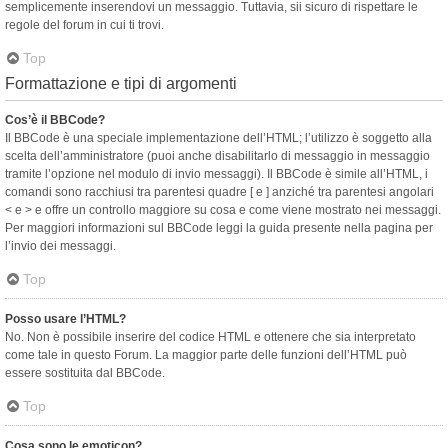
semplicemente inserendovi un messaggio. Tuttavia, sii sicuro di rispettare le
regole del forum in cui ti trovi.
Top
Formattazione e tipi di argomenti
Cos’è il BBCode?
Il BBCode è una speciale implementazione dell’HTML; l’utilizzo è soggetto alla
scelta dell’amministratore (puoi anche disabilitarlo di messaggio in messaggio
tramite l’opzione nel modulo di invio messaggi). Il BBCode è simile all’HTML, i
comandi sono racchiusi tra parentesi quadre [ e ] anziché tra parentesi angolari
< e > e offre un controllo maggiore su cosa e come viene mostrato nei messaggi.
Per maggiori informazioni sul BBCode leggi la guida presente nella pagina per
l’invio dei messaggi.
Top
Posso usare l’HTML?
No. Non è possibile inserire del codice HTML e ottenere che sia interpretato
come tale in questo Forum. La maggior parte delle funzioni dell’HTML può
essere sostituita dal BBCode.
Top
Cosa sono le emoticon?