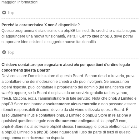
maggiori informazioni.
Top
Perché la caratteristica X non è disponibile?
Questo programma è stato scritto da phpBB Limited. Se credi che ci sia bisogno
di aggiungere una nuova funzionalità, visita il
Centro Idee phpBB
, dove potrai
supportare idee esistenti o suggerire nuove funzionalità.
Top
Chi devo contattare per segnalare abusi e/o per questioni d’ordine legale
concernenti questa Board?
Devi contattare l’amministratore di questa Board. Se non riesci a trovarlo, prova
a contattare uno dei moderatori e chiedi a chi puoi rivolgerti. Se ancora non
ottieni risposta, puoi contattare il proprietario del dominio (fai una ricerca con
whois
) oppure, se la Board è ospitata da un servizio gratuito (ad es. yahoo,
free.fr, f2s.com, ecc.), l’amministratore di tale servizio. Nota che phpBB Limited e
phpBB Store non hanno
assolutamente alcun controllo
e non possono essere
ritenuti responsabili di come, dove e da chi viene utilizzata questa Board. È
assolutamente inutile contattare phpBB Limited o phpBB Store in relazione a
qualsiasi questione legale
non direttamente collegata
al sito phpBB.com,
phpBB-Store.it o al software phpBB stesso. I messaggi di posta elettronica inviati
a phpBB Limited o a phpBB Store riguardanti l’uso da parte di terzi di questo
programma non riceveranno risposta.