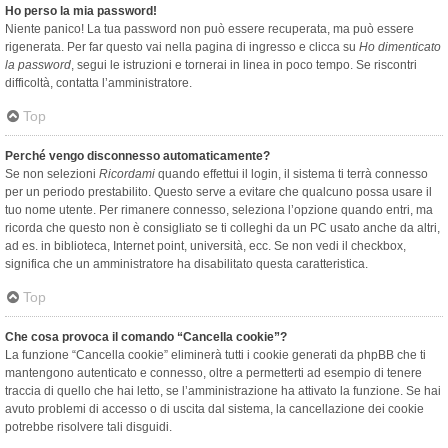
Ho perso la mia password!
Niente panico! La tua password non può essere recuperata, ma può essere
rigenerata. Per far questo vai nella pagina di ingresso e clicca su
Ho dimenticato
la password
, segui le istruzioni e tornerai in linea in poco tempo. Se riscontri
difficoltà, contatta l’amministratore.
Top
Perché vengo disconnesso automaticamente?
Se non selezioni
Ricordami
quando effettui il login, il sistema ti terrà connesso
per un periodo prestabilito. Questo serve a evitare che qualcuno possa usare il
tuo nome utente. Per rimanere connesso, seleziona l’opzione quando entri, ma
ricorda che questo non è consigliato se ti colleghi da un PC usato anche da altri,
ad es. in biblioteca, Internet point, università, ecc. Se non vedi il checkbox,
significa che un amministratore ha disabilitato questa caratteristica.
Top
Che cosa provoca il comando “Cancella cookie”?
La funzione “Cancella cookie” eliminerà tutti i cookie generati da phpBB che ti
mantengono autenticato e connesso, oltre a permetterti ad esempio di tenere
traccia di quello che hai letto, se l’amministrazione ha attivato la funzione. Se hai
avuto problemi di accesso o di uscita dal sistema, la cancellazione dei cookie
potrebbe risolvere tali disguidi.