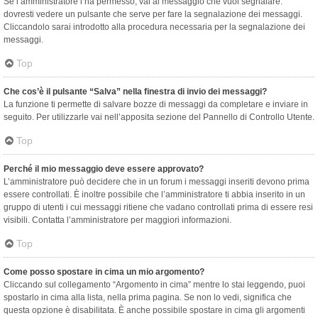
Se l’amministratore l’ha permesso, vai al messaggio che vuoi segnalare:
dovresti vedere un pulsante che serve per fare la segnalazione dei messaggi.
Cliccandolo sarai introdotto alla procedura necessaria per la segnalazione dei
messaggi.
Top
Che cos’è il pulsante “Salva” nella finestra di invio dei messaggi?
La funzione ti permette di salvare bozze di messaggi da completare e inviare in
seguito. Per utilizzarle vai nell’apposita sezione del Pannello di Controllo Utente.
Top
Perché il mio messaggio deve essere approvato?
L’amministratore può decidere che in un forum i messaggi inseriti devono prima
essere controllati. È inoltre possibile che l’amministratore ti abbia inserito in un
gruppo di utenti i cui messaggi ritiene che vadano controllati prima di essere resi
visibili. Contatta l’amministratore per maggiori informazioni.
Top
Come posso spostare in cima un mio argomento?
Cliccando sul collegamento “Argomento in cima” mentre lo stai leggendo, puoi
spostarlo in cima alla lista, nella prima pagina. Se non lo vedi, significa che
questa opzione è disabilitata. È anche possibile spostare in cima gli argomenti