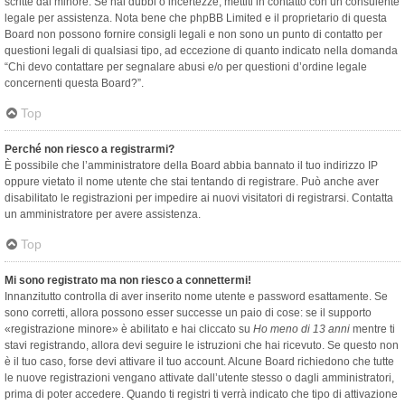
scritte dal minore. Se hai dubbi o incertezze, mettiti in contatto con un consulente
legale per assistenza. Nota bene che phpBB Limited e il proprietario di questa
Board non possono fornire consigli legali e non sono un punto di contatto per
questioni legali di qualsiasi tipo, ad eccezione di quanto indicato nella domanda
“Chi devo contattare per segnalare abusi e/o per questioni d’ordine legale
concernenti questa Board?”.
Top
Perché non riesco a registrarmi?
È possibile che l’amministratore della Board abbia bannato il tuo indirizzo IP
oppure vietato il nome utente che stai tentando di registrare. Può anche aver
disabilitato le registrazioni per impedire ai nuovi visitatori di registrarsi. Contatta
un amministratore per avere assistenza.
Top
Mi sono registrato ma non riesco a connettermi!
Innanzitutto controlla di aver inserito nome utente e password esattamente. Se
sono corretti, allora possono esser successe un paio di cose: se il supporto
«registrazione minore» è abilitato e hai cliccato su
Ho meno di 13 anni
mentre ti
stavi registrando, allora devi seguire le istruzioni che hai ricevuto. Se questo non
è il tuo caso, forse devi attivare il tuo account. Alcune Board richiedono che tutte
le nuove registrazioni vengano attivate dall’utente stesso o dagli amministratori,
prima di poter accedere. Quando ti registri ti verrà indicato che tipo di attivazione