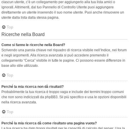
ciascun utente, c’è un collegamento per aggiungerlo alla tua lista amici o
ignorati. Altrimenti, dal tuo Pannello di Controllo Utente puoi aggiungere
direttamente un utente inserendo il suo nome utente. Puoi anche rimuovere un
utente dalla lista dalla stessa pagina.
Top
Ricerche nella Board
Come si fanno le ricerche nella Board?
Scrivendo una parola chiave nel riquadro di ricerca visibile nell’Indice, nei forum
e negli argomenti. Alla ricerca avanzata si può accedere premendo il
collegamento “Cerca” visibile in tutte le pagine. Ci possono essere differenze in
base allo stile utilizzato.
Top
Perché la mia ricerca non dà risultati?
Probabilmente la tua ricerca è troppo vaga e include dei termini troppo comuni
che non sono indicizzati da phpBB3. Sii più specifico e usa le opzioni disponibili
nella ricerca avanzata.
Top
Perché la mia ricerca dà come risultato una pagina vuota?
La tua ricerca ha dato troppi risultati per le capacità di calcolo del server. Usa la