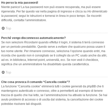
Ho perso la mia password!
Niente panico! La tua password non può essere recuperata, ma può essere
rigenerata. Per far questo vai nella pagina di ingresso e clicca su
Ho dimenticato
la password
, segui le istruzioni e tornerai in linea in poco tempo. Se riscontri
difficoltà, contatta l’amministratore.
Top
Perché vengo disconnesso automaticamente?
Se non selezioni
Ricordami
quando effettui il login, il sistema ti terrà connesso
per un periodo prestabilito. Questo serve a evitare che qualcuno possa usare il
tuo nome utente. Per rimanere connesso, seleziona l’opzione quando entri, ma
ricorda che questo non è consigliato se ti colleghi da un PC usato anche da altri,
ad es. in biblioteca, Internet point, università, ecc. Se non vedi il checkbox,
significa che un amministratore ha disabilitato questa caratteristica.
Top
Che cosa provoca il comando “Cancella cookie”?
La funzione “Cancella cookie” eliminerà tutti i cookie generati da phpBB che ti
mantengono autenticato e connesso, oltre a permetterti ad esempio di tenere
traccia di quello che hai letto, se l’amministrazione ha attivato la funzione. Se hai
avuto problemi di accesso o di uscita dal sistema, la cancellazione dei cookie
potrebbe risolvere tali disguidi.