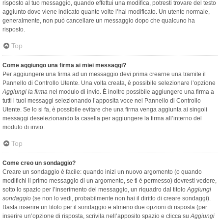
risposto al tuo messaggio, quando effettui una modifica, potresti trovare del testo
aggiunto dove viene indicato quante volte l’hai modificato. Un utente normale,
generalmente, non può cancellare un messaggio dopo che qualcuno ha
risposto.
Top
Come aggiungo una firma ai miei messaggi?
Per aggiungere una firma ad un messaggio devi prima crearne una tramite il
Pannello di Controllo Utente. Una volta creata, è possibile selezionare l’opzione
Aggiungi la firma
nel modulo di invio. È inoltre possibile aggiungere una firma a
tutti i tuoi messaggi selezionando l’apposita voce nel Pannello di Controllo
Utente. Se lo si fa, è possibile evitare che una firma venga aggiunta ai singoli
messaggi deselezionando la casella per aggiungere la firma all’interno del
modulo di invio.
Top
Come creo un sondaggio?
Creare un sondaggio è facile: quando inizi un nuovo argomento (o quando
modifichi il primo messaggio di un argomento, se ti è permesso) dovresti vedere,
sotto lo spazio per l’inserimento del messaggio, un riquadro dal titolo
Aggiungi
sondaggio
(se non lo vedi, probabilmente non hai il diritto di creare sondaggi).
Basta inserire un titolo per il sondaggio e almeno due opzioni di risposta (per
inserire un’opzione di risposta, scrivila nell’apposito spazio e clicca su
Aggiungi