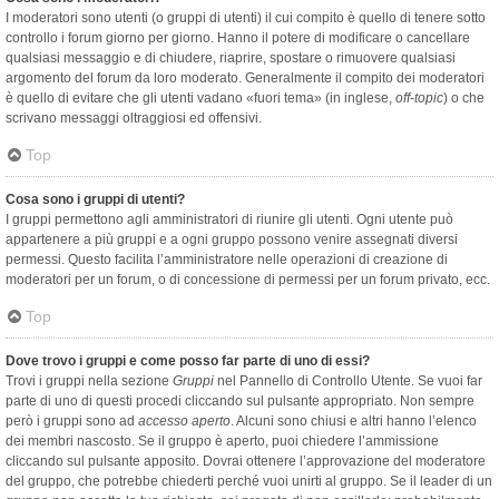
I moderatori sono utenti (o gruppi di utenti) il cui compito è quello di tenere sotto
controllo i forum giorno per giorno. Hanno il potere di modificare o cancellare
qualsiasi messaggio e di chiudere, riaprire, spostare o rimuovere qualsiasi
argomento del forum da loro moderato. Generalmente il compito dei moderatori
è quello di evitare che gli utenti vadano «fuori tema» (in inglese,
off-topic
) o che
scrivano messaggi oltraggiosi ed offensivi.
Top
Cosa sono i gruppi di utenti?
I gruppi permettono agli amministratori di riunire gli utenti. Ogni utente può
appartenere a più gruppi e a ogni gruppo possono venire assegnati diversi
permessi. Questo facilita l’amministratore nelle operazioni di creazione di
moderatori per un forum, o di concessione di permessi per un forum privato, ecc.
Top
Dove trovo i gruppi e come posso far parte di uno di essi?
Trovi i gruppi nella sezione
Gruppi
nel Pannello di Controllo Utente. Se vuoi far
parte di uno di questi procedi cliccando sul pulsante appropriato. Non sempre
però i gruppi sono ad
accesso aperto
. Alcuni sono chiusi e altri hanno l’elenco
dei membri nascosto. Se il gruppo è aperto, puoi chiedere l’ammissione
cliccando sul pulsante apposito. Dovrai ottenere l’approvazione del moderatore
del gruppo, che potrebbe chiederti perché vuoi unirti al gruppo. Se il leader di un