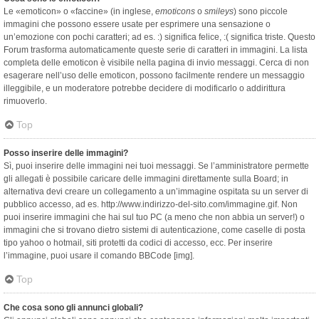
Le «emoticon» o «faccine» (in inglese,
emoticons
o
smileys
) sono piccole
immagini che possono essere usate per esprimere una sensazione o
un’emozione con pochi caratteri; ad es. :) significa felice, :( significa triste. Questo
Forum trasforma automaticamente queste serie di caratteri in immagini. La lista
completa delle emoticon è visibile nella pagina di invio messaggi. Cerca di non
esagerare nell’uso delle emoticon, possono facilmente rendere un messaggio
illeggibile, e un moderatore potrebbe decidere di modificarlo o addirittura
rimuoverlo.
Top
Posso inserire delle immagini?
Sì, puoi inserire delle immagini nei tuoi messaggi. Se l’amministratore permette
gli allegati è possibile caricare delle immagini direttamente sulla Board; in
alternativa devi creare un collegamento a un’immagine ospitata su un server di
pubblico accesso, ad es. http://www.indirizzo-del-sito.com/immagine.gif. Non
puoi inserire immagini che hai sul tuo PC (a meno che non abbia un server!) o
immagini che si trovano dietro sistemi di autenticazione, come caselle di posta
tipo yahoo o hotmail, siti protetti da codici di accesso, ecc. Per inserire
l’immagine, puoi usare il comando BBCode [img].
Top
Che cosa sono gli annunci globali?