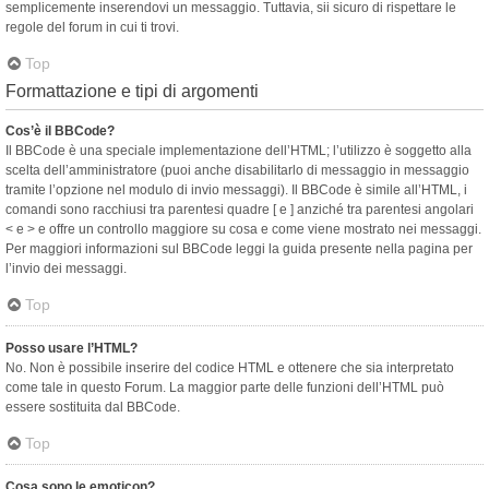
semplicemente inserendovi un messaggio. Tuttavia, sii sicuro di rispettare le
regole del forum in cui ti trovi.
Top
Formattazione e tipi di argomenti
Cos’è il BBCode?
Il BBCode è una speciale implementazione dell’HTML; l’utilizzo è soggetto alla
scelta dell’amministratore (puoi anche disabilitarlo di messaggio in messaggio
tramite l’opzione nel modulo di invio messaggi). Il BBCode è simile all’HTML, i
comandi sono racchiusi tra parentesi quadre [ e ] anziché tra parentesi angolari
< e > e offre un controllo maggiore su cosa e come viene mostrato nei messaggi.
Per maggiori informazioni sul BBCode leggi la guida presente nella pagina per
l’invio dei messaggi.
Top
Posso usare l’HTML?
No. Non è possibile inserire del codice HTML e ottenere che sia interpretato
come tale in questo Forum. La maggior parte delle funzioni dell’HTML può
essere sostituita dal BBCode.
Top
Cosa sono le emoticon?