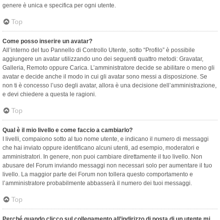
genere è unica e specifica per ogni utente.
Top
Come posso inserire un avatar?
All’interno del tuo Pannello di Controllo Utente, sotto “Profilo” è possibile
aggiungere un avatar utilizzando uno dei seguenti quattro metodi: Gravatar,
Galleria, Remoto oppure Carica. L’amministratore decide se abilitare o meno gli
avatar e decide anche il modo in cui gli avatar sono messi a disposizione. Se
non ti è concesso l’uso degli avatar, allora è una decisione dell’amministrazione,
e devi chiedere a questa le ragioni.
Top
Qual è il mio livello e come faccio a cambiarlo?
I livelli, compaiono sotto al tuo nome utente, e indicano il numero di messaggi
che hai inviato oppure identificano alcuni utenti, ad esempio, moderatori e
amministratori. In genere, non puoi cambiare direttamente il tuo livello. Non
abusare del Forum inviando messaggi non necessari solo per aumentare il tuo
livello. La maggior parte dei Forum non tollera questo comportamento e
l’amministratore probabilmente abbasserà il numero dei tuoi messaggi.
Top
Perché quando clicco sul collegamento all’indirizzo di posta di un utente mi