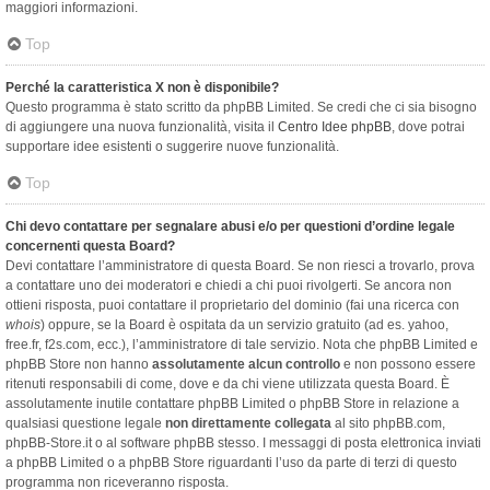
maggiori informazioni.
Top
Perché la caratteristica X non è disponibile?
Questo programma è stato scritto da phpBB Limited. Se credi che ci sia bisogno
di aggiungere una nuova funzionalità, visita il
Centro Idee phpBB
, dove potrai
supportare idee esistenti o suggerire nuove funzionalità.
Top
Chi devo contattare per segnalare abusi e/o per questioni d’ordine legale
concernenti questa Board?
Devi contattare l’amministratore di questa Board. Se non riesci a trovarlo, prova
a contattare uno dei moderatori e chiedi a chi puoi rivolgerti. Se ancora non
ottieni risposta, puoi contattare il proprietario del dominio (fai una ricerca con
whois
) oppure, se la Board è ospitata da un servizio gratuito (ad es. yahoo,
free.fr, f2s.com, ecc.), l’amministratore di tale servizio. Nota che phpBB Limited e
phpBB Store non hanno
assolutamente alcun controllo
e non possono essere
ritenuti responsabili di come, dove e da chi viene utilizzata questa Board. È
assolutamente inutile contattare phpBB Limited o phpBB Store in relazione a
qualsiasi questione legale
non direttamente collegata
al sito phpBB.com,
phpBB-Store.it o al software phpBB stesso. I messaggi di posta elettronica inviati
a phpBB Limited o a phpBB Store riguardanti l’uso da parte di terzi di questo
programma non riceveranno risposta.