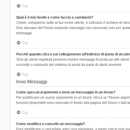
Top
Qual è il mio livello e come faccio a cambiarlo?
I livelli, compaiono sotto al tuo nome utente, e indicano il numero di mes
Non abusare del Forum inviando messaggi non necessari solo per aumenta
messaggi.
Top
Perché quando clicco sul collegamento all’indirizzo di posta di un ut
Solo gli utenti registrati possono inviare messaggi di posta ad altri ute
scorretto o malevolo del sistema di posta da parte di utenti anonimi.
Top
Invio Messaggi
Come apro un argomento o invio un messaggio in un forum?
Per pubblicare un nuovo argomento in un forum, clicca su “Nuovo argoment
funzioni disponibili sono elencate in fondo alla pagina del forum o dell’a
Top
Come modifico o cancello un messaggio?
Puoi modificare o cancellare solo i tuoi messaggi, a meno che tu non s