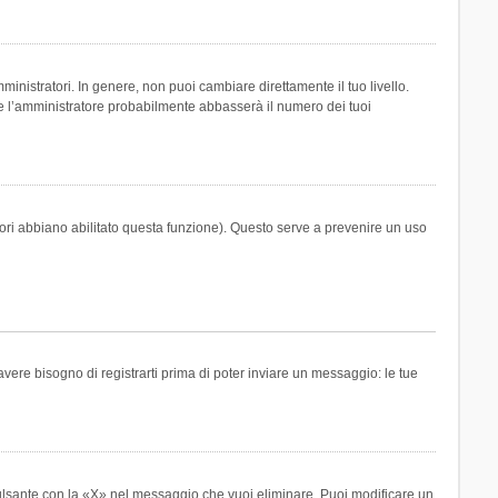
inistratori. In genere, non puoi cambiare direttamente il tuo livello.
 l’amministratore probabilmente abbasserà il numero dei tuoi
tori abbiano abilitato questa funzione). Questo serve a prevenire un uso
ere bisogno di registrarti prima di poter inviare un messaggio: le tue
ulsante con la «X» nel messaggio che vuoi eliminare. Puoi modificare un