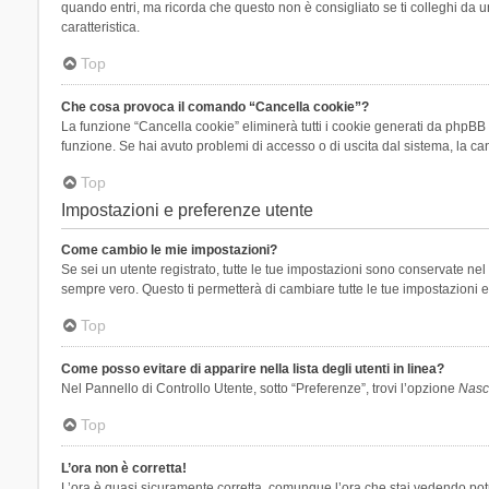
quando entri, ma ricorda che questo non è consigliato se ti colleghi da un
caratteristica.
Top
Che cosa provoca il comando “Cancella cookie”?
La funzione “Cancella cookie” eliminerà tutti i cookie generati da phpBB 
funzione. Se hai avuto problemi di accesso o di uscita dal sistema, la can
Top
Impostazioni e preferenze utente
Come cambio le mie impostazioni?
Se sei un utente registrato, tutte le tue impostazioni sono conservate n
sempre vero. Questo ti permetterà di cambiare tutte le tue impostazioni e
Top
Come posso evitare di apparire nella lista degli utenti in linea?
Nel Pannello di Controllo Utente, sotto “Preferenze”, trovi l’opzione
Nasco
Top
L’ora non è corretta!
L’ora è quasi sicuramente corretta, comunque l’ora che stai vedendo potreb