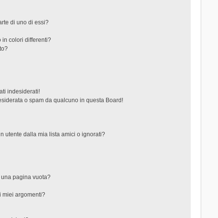
rte di uno di essi?
in colori differenti?
to?
ti indesiderati!
esiderata o spam da qualcuno in questa Board!
tente dalla mia lista amici o ignorati?
?
o una pagina vuota?
i miei argomenti?