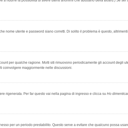
rve a ridurre la possibilità di avere utenti anonimi che abusano della Board.) Se sei s
che nome utente e password siano corretti. Di solito il problema è questo, altriment
account per qualche ragione. Molti siti rimuovono periodicamente gli account degli u
rti coinvolgere maggiormente nelle discussioni.
 rigenerata. Per far questo vai nella pagina di ingresso e clicca su
Ho dimentica
 connesso per un periodo prestabilito. Questo serve a evitare che qualcuno possa us