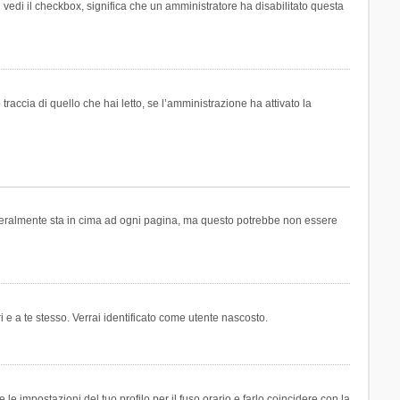
n vedi il checkbox, significa che un amministratore ha disabilitato questa
accia di quello che hai letto, se l’amministrazione ha attivato la
generalmente sta in cima ad ogni pagina, ma questo potrebbe non essere
i e a te stesso. Verrai identificato come utente nascosto.
e impostazioni del tuo profilo per il fuso orario e farlo coincidere con la