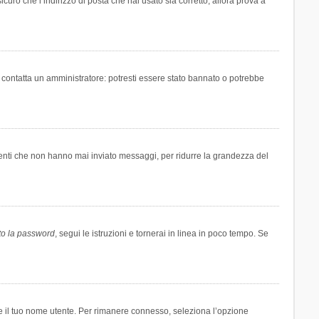
icuro che l’indirizzo di posta che hai usato sia corretto, allora prova a
i contatta un amministratore: potresti essere stato bannato o potrebbe
tenti che non hanno mai inviato messaggi, per ridurre la grandezza del
to la password
, segui le istruzioni e tornerai in linea in poco tempo. Se
are il tuo nome utente. Per rimanere connesso, seleziona l’opzione