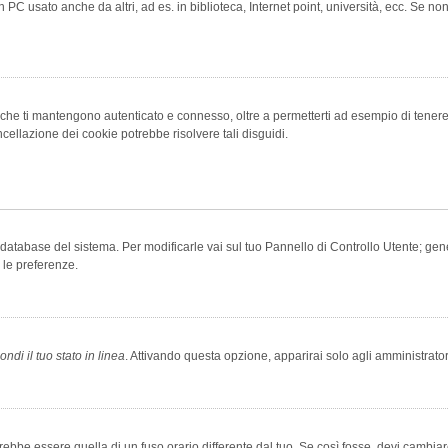
 PC usato anche da altri, ad es. in biblioteca, Internet point, università, ecc. Se no
che ti mantengono autenticato e connesso, oltre a permetterti ad esempio di tenere tr
cellazione dei cookie potrebbe risolvere tali disguidi.
el database del sistema. Per modificarle vai sul tuo Pannello di Controllo Utente; 
 le preferenze.
ndi il tuo stato in linea
. Attivando questa opzione, apparirai solo agli amministrator
be essere quella di un fuso orario differente dal tuo. Se così fosse, devi cambiare l