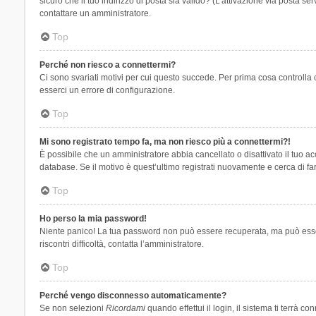
sicuro che il tuo indirizzo di posta sia valido? (L’attivazione via posta se
contattare un amministratore.
Top
Perché non riesco a connettermi?
Ci sono svariati motivi per cui questo succede. Per prima cosa controlla 
esserci un errore di configurazione.
Top
Mi sono registrato tempo fa, ma non riesco più a connettermi?!
È possibile che un amministratore abbia cancellato o disattivato il tuo 
database. Se il motivo è quest’ultimo registrati nuovamente e cerca di fa
Top
Ho perso la mia password!
Niente panico! La tua password non può essere recuperata, ma può essere
riscontri difficoltà, contatta l’amministratore.
Top
Perché vengo disconnesso automaticamente?
Se non selezioni
Ricordami
quando effettui il login, il sistema ti terrà