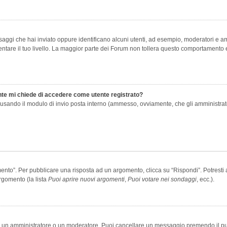
saggi che hai inviato oppure identificano alcuni utenti, ad esempio, moderatori e amm
re il tuo livello. La maggior parte dei Forum non tollera questo comportamento e
ente mi chiede di accedere come utente registrato?
nti usando il modulo di invio posta interno (ammesso, ovviamente, che gli amministra
o”. Per pubblicare una risposta ad un argomento, clicca su “Rispondi”. Potresti av
rgomento (la lista
Puoi aprire nuovi argomenti
,
Puoi votare nei sondaggi
, ecc.).
ia un amministratore o un moderatore. Puoi cancellare un messaggio premendo il p