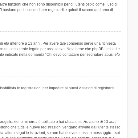
re funzioni che non sono disponibili per gli utenti ospiti come l’uso di
 Ti bastano pochi secondi per registrarti e quindi ti raccomandiamo di
di età inferiore a 13 anni. Per avere tale consenso serve una richiesta
tto con un consulente legale per assistenza. Nota bene che phpBB Limited e
uanto indicato nella domanda “Chi devo contattare per segnalare abusi e/o
ilitato le registrazioni per impedire ai nuovi visitatori di registrarsi.
registrazione minore» è abilitato e hai cliccato su
Ho meno di 13 anni
hiedono che tutte le nuove registrazioni vengano attivate dall’utente stesso
sta, allora segui le istruzioni; se non hai ricevuto nessun messaggio... sei