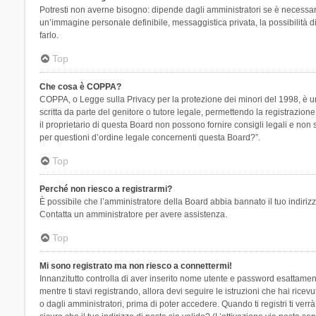
Potresti non averne bisogno: dipende dagli amministratori se è necessario
un’immagine personale definibile, messaggistica privata, la possibilità di
farlo.
Top
Che cosa è COPPA?
COPPA, o Legge sulla Privacy per la protezione dei minori del 1998, è una
scritta da parte del genitore o tutore legale, permettendo la registrazion
il proprietario di questa Board non possono fornire consigli legali e non
per questioni d’ordine legale concernenti questa Board?”.
Top
Perché non riesco a registrarmi?
È possibile che l’amministratore della Board abbia bannato il tuo indirizzo
Contatta un amministratore per avere assistenza.
Top
Mi sono registrato ma non riesco a connettermi!
Innanzitutto controlla di aver inserito nome utente e password esattament
mentre ti stavi registrando, allora devi seguire le istruzioni che hai rice
o dagli amministratori, prima di poter accedere. Quando ti registri ti verrà