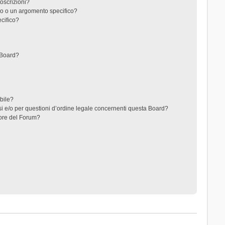
toscrizioni?
o o un argomento specifico?
cifico?
 Board?
ibile?
i e/o per questioni d’ordine legale concernenti questa Board?
ore del Forum?