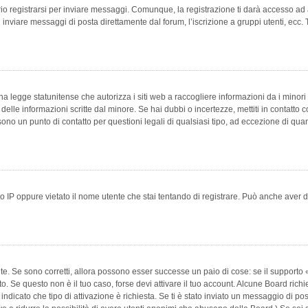
 registrarsi per inviare messaggi. Comunque, la registrazione ti darà accesso ad alt
 inviare messaggi di posta direttamente dal forum, l’iscrizione a gruppi utenti, ecc.
 legge statunitense che autorizza i siti web a raccogliere informazioni da i minori 
e delle informazioni scritte dal minore. Se hai dubbi o incertezze, mettiti in conta
 sono un punto di contatto per questioni legali di qualsiasi tipo, ad eccezione di q
 IP oppure vietato il nome utente che stai tentando di registrare. Può anche aver disab
e. Se sono corretti, allora possono esser successe un paio di cose: se il supporto «
vuto. Se questo non è il tuo caso, forse devi attivare il tuo account. Alcune Board ric
 indicato che tipo di attivazione è richiesta. Se ti è stato inviato un messaggio di po