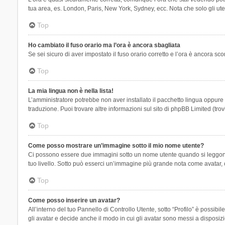
tua area, es. London, Paris, New York, Sydney, ecc. Nota che solo gli uten
Top
Ho cambiato il fuso orario ma l’ora è ancora sbagliata
Se sei sicuro di aver impostato il fuso orario corretto e l’ora è ancora sc
Top
La mia lingua non è nella lista!
L’amministratore potrebbe non aver installato il pacchetto lingua oppure n
traduzione. Puoi trovare altre informazioni sul sito di phpBB Limited (tro
Top
Come posso mostrare un’immagine sotto il mio nome utente?
Ci possono essere due immagini sotto un nome utente quando si leggono i 
tuo livello. Sotto può esserci un’immagine più grande nota come avatar, 
Top
Come posso inserire un avatar?
All’interno del tuo Pannello di Controllo Utente, sotto “Profilo” è possi
gli avatar e decide anche il modo in cui gli avatar sono messi a disposiz