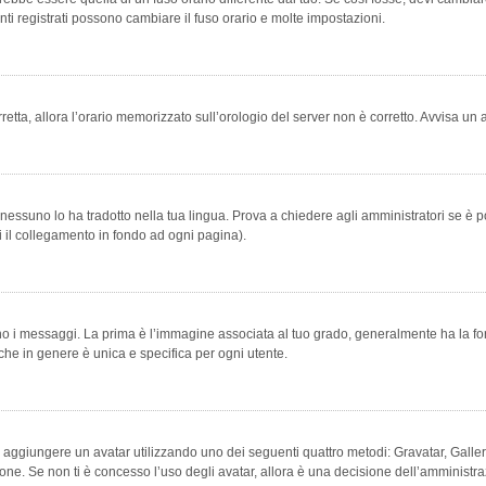
ti registrati possono cambiare il fuso orario e molte impostazioni.
orretta, allora l’orario memorizzato sull’orologio del server non è corretto. Avvisa u
essuno lo ha tradotto nella tua lingua. Prova a chiedere agli amministratori se è po
vi il collegamento in fondo ad ogni pagina).
messaggi. La prima è l’immagine associata al tuo grado, generalmente ha la forma di
che in genere è unica e specifica per ogni utente.
bile aggiungere un avatar utilizzando uno dei seguenti quattro metodi: Gravatar, Gal
ione. Se non ti è concesso l’uso degli avatar, allora è una decisione dell’amministra