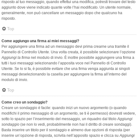
risposto al tuo messaggio, quando effettui una modifica, potresti trovare del testo
aggiunto dove viene indicato quante volte l’hai modificato. Un utente normale,
generalmente, non può cancellare un messaggio dopo che qualcuno ha
risposto.
Top
Come aggiungo una firma ai miei messaggi?
Per aggiungere una firma ad un messaggio devi prima crearne una tramite il
Pannello di Controllo Utente. Una volta creata, è possibile selezionare l’opzione
Aggiungi la firma
nel modulo di invio. È inoltre possibile aggiungere una firma a
tutti i tuoi messaggi selezionando l’apposita voce nel Pannello di Controllo
Utente. Se lo si fa, è possibile evitare che una firma venga aggiunta ai singoli
messaggi deselezionando la casella per aggiungere la firma all’interno del
modulo di invio.
Top
Come creo un sondaggio?
Creare un sondaggio è facile: quando inizi un nuovo argomento (o quando
modifichi il primo messaggio di un argomento, se ti è permesso) dovresti vedere,
sotto lo spazio per l’inserimento del messaggio, un riquadro dal titolo
Aggiungi
sondaggio
(se non lo vedi, probabilmente non hai il diritto di creare sondaggi).
Basta inserire un titolo per il sondaggio e almeno due opzioni di risposta (per
inserire un’opzione di risposta, scrivila nell’apposito spazio e clicca su
Aggiungi