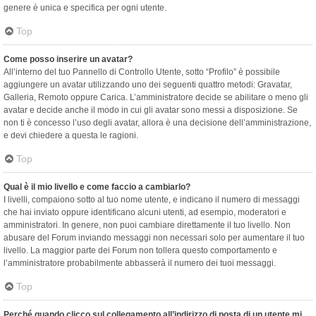
genere è unica e specifica per ogni utente.
Top
Come posso inserire un avatar?
All’interno del tuo Pannello di Controllo Utente, sotto “Profilo” è possibile
aggiungere un avatar utilizzando uno dei seguenti quattro metodi: Gravatar,
Galleria, Remoto oppure Carica. L’amministratore decide se abilitare o meno gli
avatar e decide anche il modo in cui gli avatar sono messi a disposizione. Se
non ti è concesso l’uso degli avatar, allora è una decisione dell’amministrazione,
e devi chiedere a questa le ragioni.
Top
Qual è il mio livello e come faccio a cambiarlo?
I livelli, compaiono sotto al tuo nome utente, e indicano il numero di messaggi
che hai inviato oppure identificano alcuni utenti, ad esempio, moderatori e
amministratori. In genere, non puoi cambiare direttamente il tuo livello. Non
abusare del Forum inviando messaggi non necessari solo per aumentare il tuo
livello. La maggior parte dei Forum non tollera questo comportamento e
l’amministratore probabilmente abbasserà il numero dei tuoi messaggi.
Top
Perché quando clicco sul collegamento all’indirizzo di posta di un utente mi