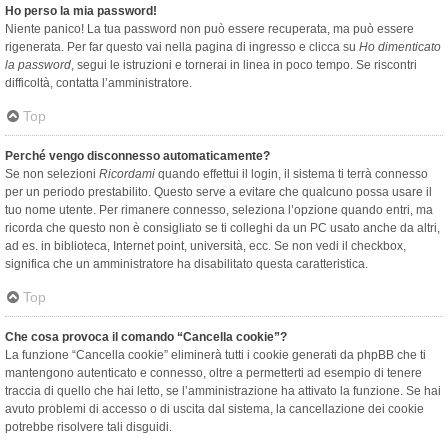
Ho perso la mia password!
Niente panico! La tua password non può essere recuperata, ma può essere
rigenerata. Per far questo vai nella pagina di ingresso e clicca su
Ho dimenticato
la password
, segui le istruzioni e tornerai in linea in poco tempo. Se riscontri
difficoltà, contatta l’amministratore.
Top
Perché vengo disconnesso automaticamente?
Se non selezioni
Ricordami
quando effettui il login, il sistema ti terrà connesso
per un periodo prestabilito. Questo serve a evitare che qualcuno possa usare il
tuo nome utente. Per rimanere connesso, seleziona l’opzione quando entri, ma
ricorda che questo non è consigliato se ti colleghi da un PC usato anche da altri,
ad es. in biblioteca, Internet point, università, ecc. Se non vedi il checkbox,
significa che un amministratore ha disabilitato questa caratteristica.
Top
Che cosa provoca il comando “Cancella cookie”?
La funzione “Cancella cookie” eliminerà tutti i cookie generati da phpBB che ti
mantengono autenticato e connesso, oltre a permetterti ad esempio di tenere
traccia di quello che hai letto, se l’amministrazione ha attivato la funzione. Se hai
avuto problemi di accesso o di uscita dal sistema, la cancellazione dei cookie
potrebbe risolvere tali disguidi.