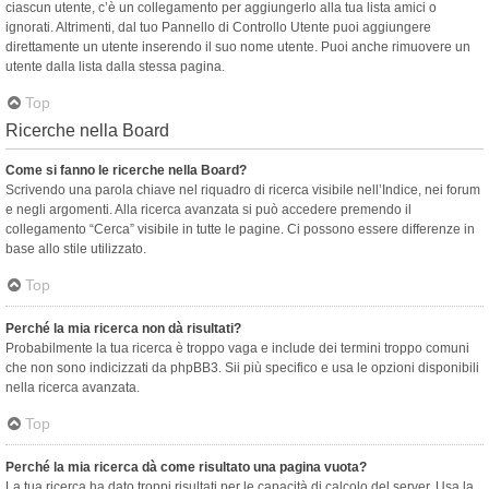
ciascun utente, c’è un collegamento per aggiungerlo alla tua lista amici o
ignorati. Altrimenti, dal tuo Pannello di Controllo Utente puoi aggiungere
direttamente un utente inserendo il suo nome utente. Puoi anche rimuovere un
utente dalla lista dalla stessa pagina.
Top
Ricerche nella Board
Come si fanno le ricerche nella Board?
Scrivendo una parola chiave nel riquadro di ricerca visibile nell’Indice, nei forum
e negli argomenti. Alla ricerca avanzata si può accedere premendo il
collegamento “Cerca” visibile in tutte le pagine. Ci possono essere differenze in
base allo stile utilizzato.
Top
Perché la mia ricerca non dà risultati?
Probabilmente la tua ricerca è troppo vaga e include dei termini troppo comuni
che non sono indicizzati da phpBB3. Sii più specifico e usa le opzioni disponibili
nella ricerca avanzata.
Top
Perché la mia ricerca dà come risultato una pagina vuota?
La tua ricerca ha dato troppi risultati per le capacità di calcolo del server. Usa la