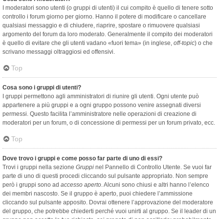
I moderatori sono utenti (o gruppi di utenti) il cui compito è quello di tenere sotto
controllo i forum giorno per giorno. Hanno il potere di modificare o cancellare
qualsiasi messaggio e di chiudere, riaprire, spostare o rimuovere qualsiasi
argomento del forum da loro moderato. Generalmente il compito dei moderatori
è quello di evitare che gli utenti vadano «fuori tema» (in inglese,
off-topic
) o che
scrivano messaggi oltraggiosi ed offensivi.
Top
Cosa sono i gruppi di utenti?
I gruppi permettono agli amministratori di riunire gli utenti. Ogni utente può
appartenere a più gruppi e a ogni gruppo possono venire assegnati diversi
permessi. Questo facilita l’amministratore nelle operazioni di creazione di
moderatori per un forum, o di concessione di permessi per un forum privato, ecc.
Top
Dove trovo i gruppi e come posso far parte di uno di essi?
Trovi i gruppi nella sezione
Gruppi
nel Pannello di Controllo Utente. Se vuoi far
parte di uno di questi procedi cliccando sul pulsante appropriato. Non sempre
però i gruppi sono ad
accesso aperto
. Alcuni sono chiusi e altri hanno l’elenco
dei membri nascosto. Se il gruppo è aperto, puoi chiedere l’ammissione
cliccando sul pulsante apposito. Dovrai ottenere l’approvazione del moderatore
del gruppo, che potrebbe chiederti perché vuoi unirti al gruppo. Se il leader di un