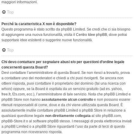
maggiori informazioni.
Top
Perché la caratteristica X non è disponibile?
Questo programma è stato scritto da phpBB Limited. Se credi che ci sia bisogno
di aggiungere una nuova funzionalità, visita il
Centro Idee phpBB
, dove potrai
supportare idee esistenti o suggerire nuove funzionalità.
Top
Chi devo contattare per segnalare abusi e/o per questioni d’ordine legale
concernenti questa Board?
Devi contattare l’amministratore di questa Board. Se non riesci a trovarlo, prova
a contattare uno dei moderatori e chiedi a chi puoi rivolgerti. Se ancora non
ottieni risposta, puoi contattare il proprietario del dominio (fai una ricerca con
whois
) oppure, se la Board è ospitata da un servizio gratuito (ad es. yahoo,
free.fr, f2s.com, ecc.), l’amministratore di tale servizio. Nota che phpBB Limited e
phpBB Store non hanno
assolutamente alcun controllo
e non possono essere
ritenuti responsabili di come, dove e da chi viene utilizzata questa Board. È
assolutamente inutile contattare phpBB Limited o phpBB Store in relazione a
qualsiasi questione legale
non direttamente collegata
al sito phpBB.com,
phpBB-Store.it o al software phpBB stesso. I messaggi di posta elettronica inviati
a phpBB Limited o a phpBB Store riguardanti l’uso da parte di terzi di questo
programma non riceveranno risposta.