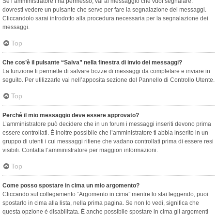
Se l’amministratore l’ha permesso, vai al messaggio che vuoi segnalare:
dovresti vedere un pulsante che serve per fare la segnalazione dei messaggi.
Cliccandolo sarai introdotto alla procedura necessaria per la segnalazione dei
messaggi.
Top
Che cos’è il pulsante “Salva” nella finestra di invio dei messaggi?
La funzione ti permette di salvare bozze di messaggi da completare e inviare in
seguito. Per utilizzarle vai nell’apposita sezione del Pannello di Controllo Utente.
Top
Perché il mio messaggio deve essere approvato?
L’amministratore può decidere che in un forum i messaggi inseriti devono prima
essere controllati. È inoltre possibile che l’amministratore ti abbia inserito in un
gruppo di utenti i cui messaggi ritiene che vadano controllati prima di essere resi
visibili. Contatta l’amministratore per maggiori informazioni.
Top
Come posso spostare in cima un mio argomento?
Cliccando sul collegamento “Argomento in cima” mentre lo stai leggendo, puoi
spostarlo in cima alla lista, nella prima pagina. Se non lo vedi, significa che
questa opzione è disabilitata. È anche possibile spostare in cima gli argomenti