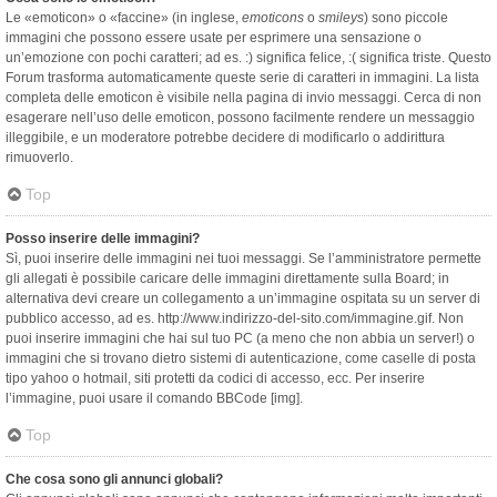
Le «emoticon» o «faccine» (in inglese,
emoticons
o
smileys
) sono piccole
immagini che possono essere usate per esprimere una sensazione o
un’emozione con pochi caratteri; ad es. :) significa felice, :( significa triste. Questo
Forum trasforma automaticamente queste serie di caratteri in immagini. La lista
completa delle emoticon è visibile nella pagina di invio messaggi. Cerca di non
esagerare nell’uso delle emoticon, possono facilmente rendere un messaggio
illeggibile, e un moderatore potrebbe decidere di modificarlo o addirittura
rimuoverlo.
Top
Posso inserire delle immagini?
Sì, puoi inserire delle immagini nei tuoi messaggi. Se l’amministratore permette
gli allegati è possibile caricare delle immagini direttamente sulla Board; in
alternativa devi creare un collegamento a un’immagine ospitata su un server di
pubblico accesso, ad es. http://www.indirizzo-del-sito.com/immagine.gif. Non
puoi inserire immagini che hai sul tuo PC (a meno che non abbia un server!) o
immagini che si trovano dietro sistemi di autenticazione, come caselle di posta
tipo yahoo o hotmail, siti protetti da codici di accesso, ecc. Per inserire
l’immagine, puoi usare il comando BBCode [img].
Top
Che cosa sono gli annunci globali?