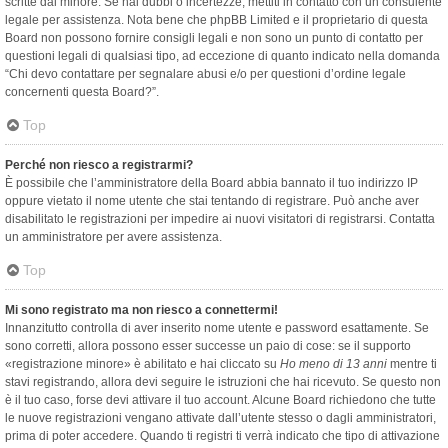
scritte dal minore. Se hai dubbi o incertezze, mettiti in contatto con un consulente
legale per assistenza. Nota bene che phpBB Limited e il proprietario di questa
Board non possono fornire consigli legali e non sono un punto di contatto per
questioni legali di qualsiasi tipo, ad eccezione di quanto indicato nella domanda
“Chi devo contattare per segnalare abusi e/o per questioni d’ordine legale
concernenti questa Board?”.
Top
Perché non riesco a registrarmi?
È possibile che l’amministratore della Board abbia bannato il tuo indirizzo IP
oppure vietato il nome utente che stai tentando di registrare. Può anche aver
disabilitato le registrazioni per impedire ai nuovi visitatori di registrarsi. Contatta
un amministratore per avere assistenza.
Top
Mi sono registrato ma non riesco a connettermi!
Innanzitutto controlla di aver inserito nome utente e password esattamente. Se
sono corretti, allora possono esser successe un paio di cose: se il supporto
«registrazione minore» è abilitato e hai cliccato su
Ho meno di 13 anni
mentre ti
stavi registrando, allora devi seguire le istruzioni che hai ricevuto. Se questo non
è il tuo caso, forse devi attivare il tuo account. Alcune Board richiedono che tutte
le nuove registrazioni vengano attivate dall’utente stesso o dagli amministratori,
prima di poter accedere. Quando ti registri ti verrà indicato che tipo di attivazione