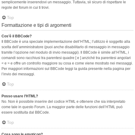
semplicemente inserendovi un messaggio. Tuttavia, sii sicuro di rispettare le
regole del forum in cui ti trovi.
Top
Formattazione e tipi di argomenti
Cos’è il BBCode?
Il BBCode è una speciale implementazione dell’HTML; l’utilizzo è soggetto alla
scelta dell’amministratore (puoi anche disabilitarlo di messaggio in messaggio
tramite l’opzione nel modulo di invio messaggi). Il BBCode è simile all’HTML, i
comandi sono racchiusi tra parentesi quadre [ e ] anziché tra parentesi angolari
< e > e offre un controllo maggiore su cosa e come viene mostrato nei messaggi.
Per maggiori informazioni sul BBCode leggi la guida presente nella pagina per
l’invio dei messaggi.
Top
Posso usare l’HTML?
No. Non è possibile inserire del codice HTML e ottenere che sia interpretato
come tale in questo Forum. La maggior parte delle funzioni dell’HTML può
essere sostituita dal BBCode.
Top
Cosa sono le emoticon?