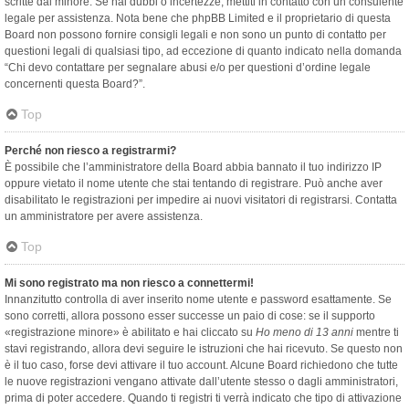
scritte dal minore. Se hai dubbi o incertezze, mettiti in contatto con un consulente
legale per assistenza. Nota bene che phpBB Limited e il proprietario di questa
Board non possono fornire consigli legali e non sono un punto di contatto per
questioni legali di qualsiasi tipo, ad eccezione di quanto indicato nella domanda
“Chi devo contattare per segnalare abusi e/o per questioni d’ordine legale
concernenti questa Board?”.
Top
Perché non riesco a registrarmi?
È possibile che l’amministratore della Board abbia bannato il tuo indirizzo IP
oppure vietato il nome utente che stai tentando di registrare. Può anche aver
disabilitato le registrazioni per impedire ai nuovi visitatori di registrarsi. Contatta
un amministratore per avere assistenza.
Top
Mi sono registrato ma non riesco a connettermi!
Innanzitutto controlla di aver inserito nome utente e password esattamente. Se
sono corretti, allora possono esser successe un paio di cose: se il supporto
«registrazione minore» è abilitato e hai cliccato su
Ho meno di 13 anni
mentre ti
stavi registrando, allora devi seguire le istruzioni che hai ricevuto. Se questo non
è il tuo caso, forse devi attivare il tuo account. Alcune Board richiedono che tutte
le nuove registrazioni vengano attivate dall’utente stesso o dagli amministratori,
prima di poter accedere. Quando ti registri ti verrà indicato che tipo di attivazione