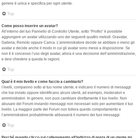
genere è unica e specifica per ogni utente.
Top
Come posso inserire un avatar?
All’interno del tuo Pannello di Controllo Utente, sotto “Profilo” è possibile
aggiungere un avatar utilizzando uno dei seguenti quattro metodi: Gravatar,
Galleria, Remoto oppure Carica. L’amministratore decide se abilitare o meno gli
avatar e decide anche il modo in cui gli avatar sono messi a disposizione. Se
non ti è concesso l’uso degli avatar, allora è una decisione dell’amministrazione,
e devi chiedere a questa le ragioni.
Top
Qual è il mio livello e come faccio a cambiarlo?
I livelli, compaiono sotto al tuo nome utente, e indicano il numero di messaggi
che hai inviato oppure identificano alcuni utenti, ad esempio, moderatori e
amministratori. In genere, non puoi cambiare direttamente il tuo livello. Non
abusare del Forum inviando messaggi non necessari solo per aumentare il tuo
livello. La maggior parte dei Forum non tollera questo comportamento e
l’amministratore probabilmente abbasserà il numero dei tuoi messaggi.
Top
Perché quando clicco sul collegamento all’indirizzo di posta di un utente mi