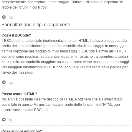
semplicemente inserendovi un messaggio. Tuttavia, sii sicuro di rispettare le
regole del forum in cui ti trovi.
Top
Formattazione e tipi di argomenti
Cos’è il BBCode?
Il BBCode è una speciale implementazione dell’HTML; l’utilizzo è soggetto alla
scelta dell’amministratore (puoi anche disabilitarlo di messaggio in messaggio
tramite l’opzione nel modulo di invio messaggi). Il BBCode è simile all’HTML, i
comandi sono racchiusi tra parentesi quadre [ e ] anziché tra parentesi angolari
< e > e offre un controllo maggiore su cosa e come viene mostrato nei messaggi.
Per maggiori informazioni sul BBCode leggi la guida presente nella pagina per
l’invio dei messaggi.
Top
Posso usare l’HTML?
No. Non è possibile inserire del codice HTML e ottenere che sia interpretato
come tale in questo Forum. La maggior parte delle funzioni dell’HTML può
essere sostituita dal BBCode.
Top
Cosa sono le emoticon?