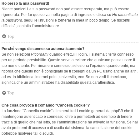
Ho perso la mia password!
Niente panico! La tua password non può essere recuperata, ma può essere
rigenerata. Per far questo vai nella pagina di ingresso e clicca su
Ho dimenticato
la password
, segui le istruzioni e tornerai in linea in poco tempo. Se riscontri
difficoltà, contatta l’amministratore.
Top
Perché vengo disconnesso automaticamente?
Se non selezioni
Ricordami
quando effettui il login, il sistema ti terrà connesso
per un periodo prestabilito. Questo serve a evitare che qualcuno possa usare il
tuo nome utente. Per rimanere connesso, seleziona l’opzione quando entri, ma
ricorda che questo non è consigliato se ti colleghi da un PC usato anche da altri,
ad es. in biblioteca, Internet point, università, ecc. Se non vedi il checkbox,
significa che un amministratore ha disabilitato questa caratteristica.
Top
Che cosa provoca il comando “Cancella cookie”?
La funzione “Cancella cookie” eliminerà tutti i cookie generati da phpBB che ti
mantengono autenticato e connesso, oltre a permetterti ad esempio di tenere
traccia di quello che hai letto, se l’amministrazione ha attivato la funzione. Se hai
avuto problemi di accesso o di uscita dal sistema, la cancellazione dei cookie
potrebbe risolvere tali disguidi.