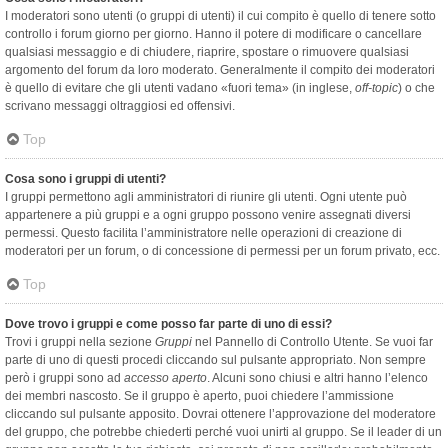
I moderatori sono utenti (o gruppi di utenti) il cui compito è quello di tenere sotto
controllo i forum giorno per giorno. Hanno il potere di modificare o cancellare
qualsiasi messaggio e di chiudere, riaprire, spostare o rimuovere qualsiasi
argomento del forum da loro moderato. Generalmente il compito dei moderatori
è quello di evitare che gli utenti vadano «fuori tema» (in inglese,
off-topic
) o che
scrivano messaggi oltraggiosi ed offensivi.
Top
Cosa sono i gruppi di utenti?
I gruppi permettono agli amministratori di riunire gli utenti. Ogni utente può
appartenere a più gruppi e a ogni gruppo possono venire assegnati diversi
permessi. Questo facilita l’amministratore nelle operazioni di creazione di
moderatori per un forum, o di concessione di permessi per un forum privato, ecc.
Top
Dove trovo i gruppi e come posso far parte di uno di essi?
Trovi i gruppi nella sezione
Gruppi
nel Pannello di Controllo Utente. Se vuoi far
parte di uno di questi procedi cliccando sul pulsante appropriato. Non sempre
però i gruppi sono ad
accesso aperto
. Alcuni sono chiusi e altri hanno l’elenco
dei membri nascosto. Se il gruppo è aperto, puoi chiedere l’ammissione
cliccando sul pulsante apposito. Dovrai ottenere l’approvazione del moderatore
del gruppo, che potrebbe chiederti perché vuoi unirti al gruppo. Se il leader di un