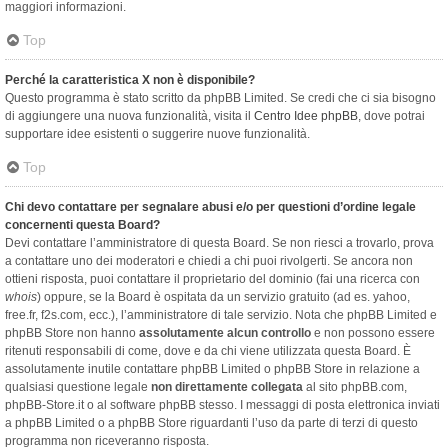
maggiori informazioni.
Top
Perché la caratteristica X non è disponibile?
Questo programma è stato scritto da phpBB Limited. Se credi che ci sia bisogno
di aggiungere una nuova funzionalità, visita il
Centro Idee phpBB
, dove potrai
supportare idee esistenti o suggerire nuove funzionalità.
Top
Chi devo contattare per segnalare abusi e/o per questioni d’ordine legale
concernenti questa Board?
Devi contattare l’amministratore di questa Board. Se non riesci a trovarlo, prova
a contattare uno dei moderatori e chiedi a chi puoi rivolgerti. Se ancora non
ottieni risposta, puoi contattare il proprietario del dominio (fai una ricerca con
whois
) oppure, se la Board è ospitata da un servizio gratuito (ad es. yahoo,
free.fr, f2s.com, ecc.), l’amministratore di tale servizio. Nota che phpBB Limited e
phpBB Store non hanno
assolutamente alcun controllo
e non possono essere
ritenuti responsabili di come, dove e da chi viene utilizzata questa Board. È
assolutamente inutile contattare phpBB Limited o phpBB Store in relazione a
qualsiasi questione legale
non direttamente collegata
al sito phpBB.com,
phpBB-Store.it o al software phpBB stesso. I messaggi di posta elettronica inviati
a phpBB Limited o a phpBB Store riguardanti l’uso da parte di terzi di questo
programma non riceveranno risposta.