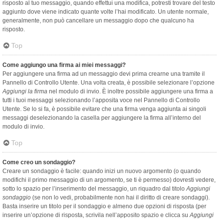
risposto al tuo messaggio, quando effettui una modifica, potresti trovare del testo
aggiunto dove viene indicato quante volte l’hai modificato. Un utente normale,
generalmente, non può cancellare un messaggio dopo che qualcuno ha
risposto.
Top
Come aggiungo una firma ai miei messaggi?
Per aggiungere una firma ad un messaggio devi prima crearne una tramite il
Pannello di Controllo Utente. Una volta creata, è possibile selezionare l’opzione
Aggiungi la firma
nel modulo di invio. È inoltre possibile aggiungere una firma a
tutti i tuoi messaggi selezionando l’apposita voce nel Pannello di Controllo
Utente. Se lo si fa, è possibile evitare che una firma venga aggiunta ai singoli
messaggi deselezionando la casella per aggiungere la firma all’interno del
modulo di invio.
Top
Come creo un sondaggio?
Creare un sondaggio è facile: quando inizi un nuovo argomento (o quando
modifichi il primo messaggio di un argomento, se ti è permesso) dovresti vedere,
sotto lo spazio per l’inserimento del messaggio, un riquadro dal titolo
Aggiungi
sondaggio
(se non lo vedi, probabilmente non hai il diritto di creare sondaggi).
Basta inserire un titolo per il sondaggio e almeno due opzioni di risposta (per
inserire un’opzione di risposta, scrivila nell’apposito spazio e clicca su
Aggiungi