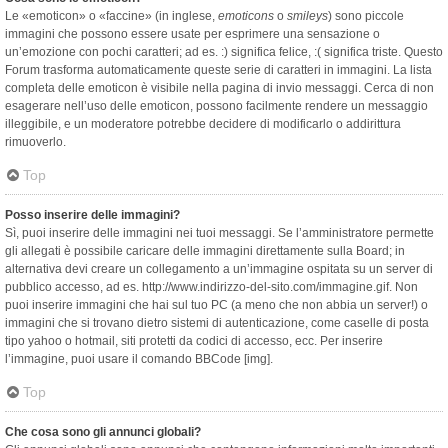
Le «emoticon» o «faccine» (in inglese,
emoticons
o
smileys
) sono piccole
immagini che possono essere usate per esprimere una sensazione o
un’emozione con pochi caratteri; ad es. :) significa felice, :( significa triste. Questo
Forum trasforma automaticamente queste serie di caratteri in immagini. La lista
completa delle emoticon è visibile nella pagina di invio messaggi. Cerca di non
esagerare nell’uso delle emoticon, possono facilmente rendere un messaggio
illeggibile, e un moderatore potrebbe decidere di modificarlo o addirittura
rimuoverlo.
Top
Posso inserire delle immagini?
Sì, puoi inserire delle immagini nei tuoi messaggi. Se l’amministratore permette
gli allegati è possibile caricare delle immagini direttamente sulla Board; in
alternativa devi creare un collegamento a un’immagine ospitata su un server di
pubblico accesso, ad es. http://www.indirizzo-del-sito.com/immagine.gif. Non
puoi inserire immagini che hai sul tuo PC (a meno che non abbia un server!) o
immagini che si trovano dietro sistemi di autenticazione, come caselle di posta
tipo yahoo o hotmail, siti protetti da codici di accesso, ecc. Per inserire
l’immagine, puoi usare il comando BBCode [img].
Top
Che cosa sono gli annunci globali?