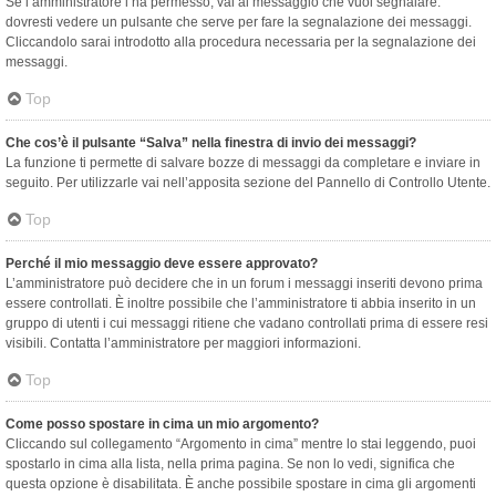
Se l’amministratore l’ha permesso, vai al messaggio che vuoi segnalare:
dovresti vedere un pulsante che serve per fare la segnalazione dei messaggi.
Cliccandolo sarai introdotto alla procedura necessaria per la segnalazione dei
messaggi.
Top
Che cos’è il pulsante “Salva” nella finestra di invio dei messaggi?
La funzione ti permette di salvare bozze di messaggi da completare e inviare in
seguito. Per utilizzarle vai nell’apposita sezione del Pannello di Controllo Utente.
Top
Perché il mio messaggio deve essere approvato?
L’amministratore può decidere che in un forum i messaggi inseriti devono prima
essere controllati. È inoltre possibile che l’amministratore ti abbia inserito in un
gruppo di utenti i cui messaggi ritiene che vadano controllati prima di essere resi
visibili. Contatta l’amministratore per maggiori informazioni.
Top
Come posso spostare in cima un mio argomento?
Cliccando sul collegamento “Argomento in cima” mentre lo stai leggendo, puoi
spostarlo in cima alla lista, nella prima pagina. Se non lo vedi, significa che
questa opzione è disabilitata. È anche possibile spostare in cima gli argomenti