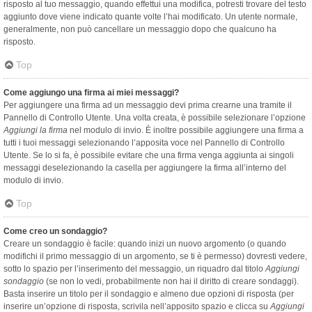
risposto al tuo messaggio, quando effettui una modifica, potresti trovare del testo
aggiunto dove viene indicato quante volte l’hai modificato. Un utente normale,
generalmente, non può cancellare un messaggio dopo che qualcuno ha
risposto.
Top
Come aggiungo una firma ai miei messaggi?
Per aggiungere una firma ad un messaggio devi prima crearne una tramite il
Pannello di Controllo Utente. Una volta creata, è possibile selezionare l’opzione
Aggiungi la firma
nel modulo di invio. È inoltre possibile aggiungere una firma a
tutti i tuoi messaggi selezionando l’apposita voce nel Pannello di Controllo
Utente. Se lo si fa, è possibile evitare che una firma venga aggiunta ai singoli
messaggi deselezionando la casella per aggiungere la firma all’interno del
modulo di invio.
Top
Come creo un sondaggio?
Creare un sondaggio è facile: quando inizi un nuovo argomento (o quando
modifichi il primo messaggio di un argomento, se ti è permesso) dovresti vedere,
sotto lo spazio per l’inserimento del messaggio, un riquadro dal titolo
Aggiungi
sondaggio
(se non lo vedi, probabilmente non hai il diritto di creare sondaggi).
Basta inserire un titolo per il sondaggio e almeno due opzioni di risposta (per
inserire un’opzione di risposta, scrivila nell’apposito spazio e clicca su
Aggiungi