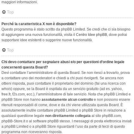
maggiori informazioni.
Top
Perché la caratteristica X non è disponibile?
Questo programma è stato scritto da phpBB Limited. Se credi che ci sia bisogno
di aggiungere una nuova funzionalità, visita il
Centro Idee phpBB
, dove potrai
supportare idee esistenti o suggerire nuove funzionalità.
Top
Chi devo contattare per segnalare abusi e/o per questioni d’ordine legale
concernenti questa Board?
Devi contattare l’amministratore di questa Board. Se non riesci a trovarlo, prova
a contattare uno dei moderatori e chiedi a chi puoi rivolgerti. Se ancora non
ottieni risposta, puoi contattare il proprietario del dominio (fai una ricerca con
whois
) oppure, se la Board è ospitata da un servizio gratuito (ad es. yahoo,
free.fr, f2s.com, ecc.), l’amministratore di tale servizio. Nota che phpBB Limited e
phpBB Store non hanno
assolutamente alcun controllo
e non possono essere
ritenuti responsabili di come, dove e da chi viene utilizzata questa Board. È
assolutamente inutile contattare phpBB Limited o phpBB Store in relazione a
qualsiasi questione legale
non direttamente collegata
al sito phpBB.com,
phpBB-Store.it o al software phpBB stesso. I messaggi di posta elettronica inviati
a phpBB Limited o a phpBB Store riguardanti l’uso da parte di terzi di questo
programma non riceveranno risposta.