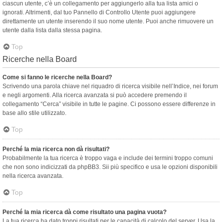
ciascun utente, c’è un collegamento per aggiungerlo alla tua lista amici o
ignorati. Altrimenti, dal tuo Pannello di Controllo Utente puoi aggiungere
direttamente un utente inserendo il suo nome utente. Puoi anche rimuovere un
utente dalla lista dalla stessa pagina.
Top
Ricerche nella Board
Come si fanno le ricerche nella Board?
Scrivendo una parola chiave nel riquadro di ricerca visibile nell’Indice, nei forum
e negli argomenti. Alla ricerca avanzata si può accedere premendo il
collegamento “Cerca” visibile in tutte le pagine. Ci possono essere differenze in
base allo stile utilizzato.
Top
Perché la mia ricerca non dà risultati?
Probabilmente la tua ricerca è troppo vaga e include dei termini troppo comuni
che non sono indicizzati da phpBB3. Sii più specifico e usa le opzioni disponibili
nella ricerca avanzata.
Top
Perché la mia ricerca dà come risultato una pagina vuota?
La tua ricerca ha dato troppi risultati per le capacità di calcolo del server. Usa la