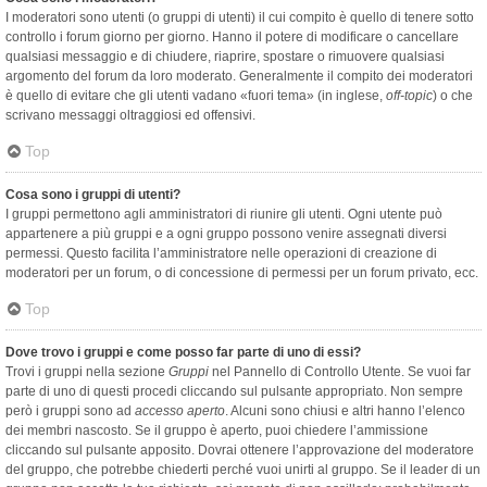
I moderatori sono utenti (o gruppi di utenti) il cui compito è quello di tenere sotto
controllo i forum giorno per giorno. Hanno il potere di modificare o cancellare
qualsiasi messaggio e di chiudere, riaprire, spostare o rimuovere qualsiasi
argomento del forum da loro moderato. Generalmente il compito dei moderatori
è quello di evitare che gli utenti vadano «fuori tema» (in inglese,
off-topic
) o che
scrivano messaggi oltraggiosi ed offensivi.
Top
Cosa sono i gruppi di utenti?
I gruppi permettono agli amministratori di riunire gli utenti. Ogni utente può
appartenere a più gruppi e a ogni gruppo possono venire assegnati diversi
permessi. Questo facilita l’amministratore nelle operazioni di creazione di
moderatori per un forum, o di concessione di permessi per un forum privato, ecc.
Top
Dove trovo i gruppi e come posso far parte di uno di essi?
Trovi i gruppi nella sezione
Gruppi
nel Pannello di Controllo Utente. Se vuoi far
parte di uno di questi procedi cliccando sul pulsante appropriato. Non sempre
però i gruppi sono ad
accesso aperto
. Alcuni sono chiusi e altri hanno l’elenco
dei membri nascosto. Se il gruppo è aperto, puoi chiedere l’ammissione
cliccando sul pulsante apposito. Dovrai ottenere l’approvazione del moderatore
del gruppo, che potrebbe chiederti perché vuoi unirti al gruppo. Se il leader di un