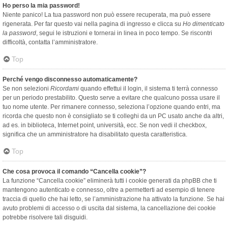
Ho perso la mia password!
Niente panico! La tua password non può essere recuperata, ma può essere
rigenerata. Per far questo vai nella pagina di ingresso e clicca su
Ho dimenticato
la password
, segui le istruzioni e tornerai in linea in poco tempo. Se riscontri
difficoltà, contatta l’amministratore.
Top
Perché vengo disconnesso automaticamente?
Se non selezioni
Ricordami
quando effettui il login, il sistema ti terrà connesso
per un periodo prestabilito. Questo serve a evitare che qualcuno possa usare il
tuo nome utente. Per rimanere connesso, seleziona l’opzione quando entri, ma
ricorda che questo non è consigliato se ti colleghi da un PC usato anche da altri,
ad es. in biblioteca, Internet point, università, ecc. Se non vedi il checkbox,
significa che un amministratore ha disabilitato questa caratteristica.
Top
Che cosa provoca il comando “Cancella cookie”?
La funzione “Cancella cookie” eliminerà tutti i cookie generati da phpBB che ti
mantengono autenticato e connesso, oltre a permetterti ad esempio di tenere
traccia di quello che hai letto, se l’amministrazione ha attivato la funzione. Se hai
avuto problemi di accesso o di uscita dal sistema, la cancellazione dei cookie
potrebbe risolvere tali disguidi.