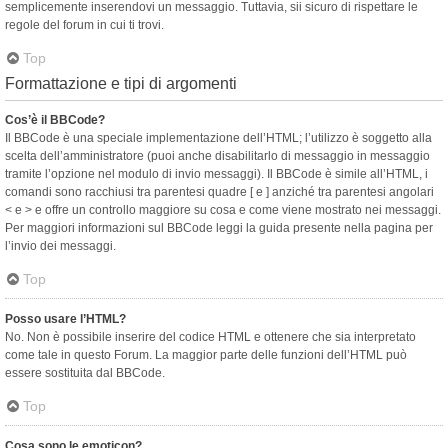
semplicemente inserendovi un messaggio. Tuttavia, sii sicuro di rispettare le
regole del forum in cui ti trovi.
Top
Formattazione e tipi di argomenti
Cos’è il BBCode?
Il BBCode è una speciale implementazione dell’HTML; l’utilizzo è soggetto alla
scelta dell’amministratore (puoi anche disabilitarlo di messaggio in messaggio
tramite l’opzione nel modulo di invio messaggi). Il BBCode è simile all’HTML, i
comandi sono racchiusi tra parentesi quadre [ e ] anziché tra parentesi angolari
< e > e offre un controllo maggiore su cosa e come viene mostrato nei messaggi.
Per maggiori informazioni sul BBCode leggi la guida presente nella pagina per
l’invio dei messaggi.
Top
Posso usare l’HTML?
No. Non è possibile inserire del codice HTML e ottenere che sia interpretato
come tale in questo Forum. La maggior parte delle funzioni dell’HTML può
essere sostituita dal BBCode.
Top
Cosa sono le emoticon?