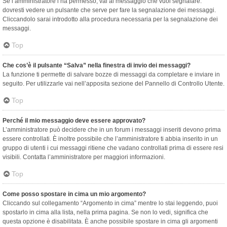
Se l’amministratore l’ha permesso, vai al messaggio che vuoi segnalare:
dovresti vedere un pulsante che serve per fare la segnalazione dei messaggi.
Cliccandolo sarai introdotto alla procedura necessaria per la segnalazione dei
messaggi.
Top
Che cos’è il pulsante “Salva” nella finestra di invio dei messaggi?
La funzione ti permette di salvare bozze di messaggi da completare e inviare in
seguito. Per utilizzarle vai nell’apposita sezione del Pannello di Controllo Utente.
Top
Perché il mio messaggio deve essere approvato?
L’amministratore può decidere che in un forum i messaggi inseriti devono prima
essere controllati. È inoltre possibile che l’amministratore ti abbia inserito in un
gruppo di utenti i cui messaggi ritiene che vadano controllati prima di essere resi
visibili. Contatta l’amministratore per maggiori informazioni.
Top
Come posso spostare in cima un mio argomento?
Cliccando sul collegamento “Argomento in cima” mentre lo stai leggendo, puoi
spostarlo in cima alla lista, nella prima pagina. Se non lo vedi, significa che
questa opzione è disabilitata. È anche possibile spostare in cima gli argomenti