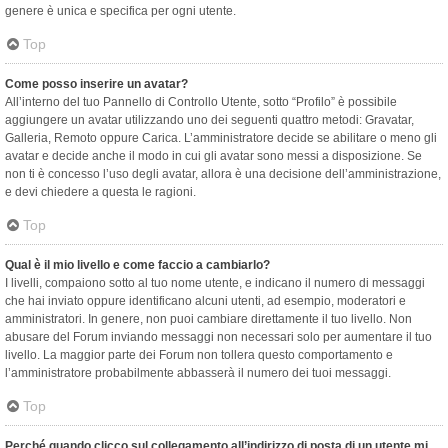
genere è unica e specifica per ogni utente.
Top
Come posso inserire un avatar?
All’interno del tuo Pannello di Controllo Utente, sotto “Profilo” è possibile
aggiungere un avatar utilizzando uno dei seguenti quattro metodi: Gravatar,
Galleria, Remoto oppure Carica. L’amministratore decide se abilitare o meno gli
avatar e decide anche il modo in cui gli avatar sono messi a disposizione. Se
non ti è concesso l’uso degli avatar, allora è una decisione dell’amministrazione,
e devi chiedere a questa le ragioni.
Top
Qual è il mio livello e come faccio a cambiarlo?
I livelli, compaiono sotto al tuo nome utente, e indicano il numero di messaggi
che hai inviato oppure identificano alcuni utenti, ad esempio, moderatori e
amministratori. In genere, non puoi cambiare direttamente il tuo livello. Non
abusare del Forum inviando messaggi non necessari solo per aumentare il tuo
livello. La maggior parte dei Forum non tollera questo comportamento e
l’amministratore probabilmente abbasserà il numero dei tuoi messaggi.
Top
Perché quando clicco sul collegamento all’indirizzo di posta di un utente mi