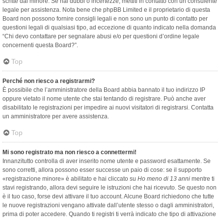
scritte dal minore. Se hai dubbi o incertezze, mettiti in contatto con un consulente
legale per assistenza. Nota bene che phpBB Limited e il proprietario di questa
Board non possono fornire consigli legali e non sono un punto di contatto per
questioni legali di qualsiasi tipo, ad eccezione di quanto indicato nella domanda
“Chi devo contattare per segnalare abusi e/o per questioni d’ordine legale
concernenti questa Board?”.
Top
Perché non riesco a registrarmi?
È possibile che l’amministratore della Board abbia bannato il tuo indirizzo IP
oppure vietato il nome utente che stai tentando di registrare. Può anche aver
disabilitato le registrazioni per impedire ai nuovi visitatori di registrarsi. Contatta
un amministratore per avere assistenza.
Top
Mi sono registrato ma non riesco a connettermi!
Innanzitutto controlla di aver inserito nome utente e password esattamente. Se
sono corretti, allora possono esser successe un paio di cose: se il supporto
«registrazione minore» è abilitato e hai cliccato su
Ho meno di 13 anni
mentre ti
stavi registrando, allora devi seguire le istruzioni che hai ricevuto. Se questo non
è il tuo caso, forse devi attivare il tuo account. Alcune Board richiedono che tutte
le nuove registrazioni vengano attivate dall’utente stesso o dagli amministratori,
prima di poter accedere. Quando ti registri ti verrà indicato che tipo di attivazione