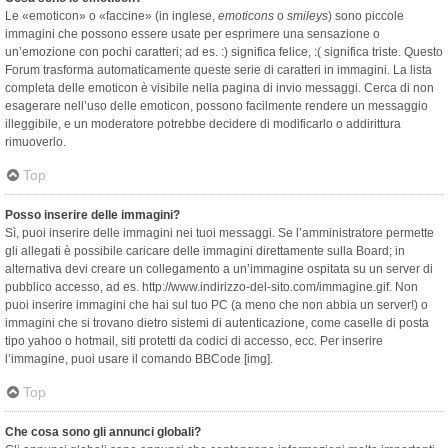
Le «emoticon» o «faccine» (in inglese,
emoticons
o
smileys
) sono piccole
immagini che possono essere usate per esprimere una sensazione o
un’emozione con pochi caratteri; ad es. :) significa felice, :( significa triste. Questo
Forum trasforma automaticamente queste serie di caratteri in immagini. La lista
completa delle emoticon è visibile nella pagina di invio messaggi. Cerca di non
esagerare nell’uso delle emoticon, possono facilmente rendere un messaggio
illeggibile, e un moderatore potrebbe decidere di modificarlo o addirittura
rimuoverlo.
Top
Posso inserire delle immagini?
Sì, puoi inserire delle immagini nei tuoi messaggi. Se l’amministratore permette
gli allegati è possibile caricare delle immagini direttamente sulla Board; in
alternativa devi creare un collegamento a un’immagine ospitata su un server di
pubblico accesso, ad es. http://www.indirizzo-del-sito.com/immagine.gif. Non
puoi inserire immagini che hai sul tuo PC (a meno che non abbia un server!) o
immagini che si trovano dietro sistemi di autenticazione, come caselle di posta
tipo yahoo o hotmail, siti protetti da codici di accesso, ecc. Per inserire
l’immagine, puoi usare il comando BBCode [img].
Top
Che cosa sono gli annunci globali?