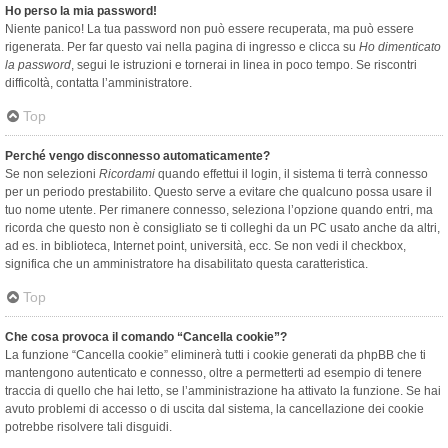
Ho perso la mia password!
Niente panico! La tua password non può essere recuperata, ma può essere
rigenerata. Per far questo vai nella pagina di ingresso e clicca su
Ho dimenticato
la password
, segui le istruzioni e tornerai in linea in poco tempo. Se riscontri
difficoltà, contatta l’amministratore.
Top
Perché vengo disconnesso automaticamente?
Se non selezioni
Ricordami
quando effettui il login, il sistema ti terrà connesso
per un periodo prestabilito. Questo serve a evitare che qualcuno possa usare il
tuo nome utente. Per rimanere connesso, seleziona l’opzione quando entri, ma
ricorda che questo non è consigliato se ti colleghi da un PC usato anche da altri,
ad es. in biblioteca, Internet point, università, ecc. Se non vedi il checkbox,
significa che un amministratore ha disabilitato questa caratteristica.
Top
Che cosa provoca il comando “Cancella cookie”?
La funzione “Cancella cookie” eliminerà tutti i cookie generati da phpBB che ti
mantengono autenticato e connesso, oltre a permetterti ad esempio di tenere
traccia di quello che hai letto, se l’amministrazione ha attivato la funzione. Se hai
avuto problemi di accesso o di uscita dal sistema, la cancellazione dei cookie
potrebbe risolvere tali disguidi.