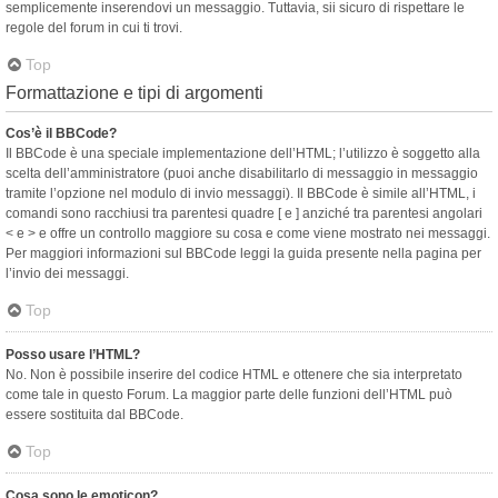
semplicemente inserendovi un messaggio. Tuttavia, sii sicuro di rispettare le
regole del forum in cui ti trovi.
Top
Formattazione e tipi di argomenti
Cos’è il BBCode?
Il BBCode è una speciale implementazione dell’HTML; l’utilizzo è soggetto alla
scelta dell’amministratore (puoi anche disabilitarlo di messaggio in messaggio
tramite l’opzione nel modulo di invio messaggi). Il BBCode è simile all’HTML, i
comandi sono racchiusi tra parentesi quadre [ e ] anziché tra parentesi angolari
< e > e offre un controllo maggiore su cosa e come viene mostrato nei messaggi.
Per maggiori informazioni sul BBCode leggi la guida presente nella pagina per
l’invio dei messaggi.
Top
Posso usare l’HTML?
No. Non è possibile inserire del codice HTML e ottenere che sia interpretato
come tale in questo Forum. La maggior parte delle funzioni dell’HTML può
essere sostituita dal BBCode.
Top
Cosa sono le emoticon?