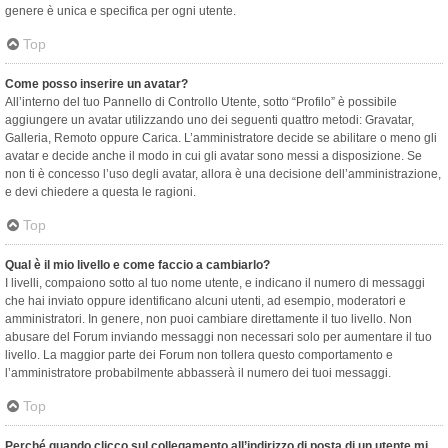
genere è unica e specifica per ogni utente.
Top
Come posso inserire un avatar?
All’interno del tuo Pannello di Controllo Utente, sotto “Profilo” è possibile
aggiungere un avatar utilizzando uno dei seguenti quattro metodi: Gravatar,
Galleria, Remoto oppure Carica. L’amministratore decide se abilitare o meno gli
avatar e decide anche il modo in cui gli avatar sono messi a disposizione. Se
non ti è concesso l’uso degli avatar, allora è una decisione dell’amministrazione,
e devi chiedere a questa le ragioni.
Top
Qual è il mio livello e come faccio a cambiarlo?
I livelli, compaiono sotto al tuo nome utente, e indicano il numero di messaggi
che hai inviato oppure identificano alcuni utenti, ad esempio, moderatori e
amministratori. In genere, non puoi cambiare direttamente il tuo livello. Non
abusare del Forum inviando messaggi non necessari solo per aumentare il tuo
livello. La maggior parte dei Forum non tollera questo comportamento e
l’amministratore probabilmente abbasserà il numero dei tuoi messaggi.
Top
Perché quando clicco sul collegamento all’indirizzo di posta di un utente mi