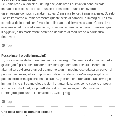
Le «emoticon» o «faccine» (in inglese,
emoticons
o
smileys
) sono piccole
immagini che possono essere usate per esprimere una sensazione o
un’emozione con pochi caratteri; ad es. :) significa felice, :( significa triste. Questo
Forum trasforma automaticamente queste serie di caratteri in immagini. La lista
completa delle emoticon è visibile nella pagina di invio messaggi. Cerca di non
esagerare nell’uso delle emoticon, possono facilmente rendere un messaggio
illeggibile, e un moderatore potrebbe decidere di modificarlo o addirittura
rimuoverlo.
Top
Posso inserire delle immagini?
Sì, puoi inserire delle immagini nei tuoi messaggi. Se l’amministratore permette
gli allegati è possibile caricare delle immagini direttamente sulla Board; in
alternativa devi creare un collegamento a un’immagine ospitata su un server di
pubblico accesso, ad es. http://www.indirizzo-del-sito.com/immagine.gif. Non
puoi inserire immagini che hai sul tuo PC (a meno che non abbia un server!) o
immagini che si trovano dietro sistemi di autenticazione, come caselle di posta
tipo yahoo o hotmail, siti protetti da codici di accesso, ecc. Per inserire
l’immagine, puoi usare il comando BBCode [img].
Top
Che cosa sono gli annunci globali?