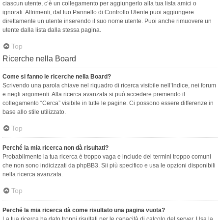
ciascun utente, c’è un collegamento per aggiungerlo alla tua lista amici o
ignorati. Altrimenti, dal tuo Pannello di Controllo Utente puoi aggiungere
direttamente un utente inserendo il suo nome utente. Puoi anche rimuovere un
utente dalla lista dalla stessa pagina.
Top
Ricerche nella Board
Come si fanno le ricerche nella Board?
Scrivendo una parola chiave nel riquadro di ricerca visibile nell’Indice, nei forum
e negli argomenti. Alla ricerca avanzata si può accedere premendo il
collegamento “Cerca” visibile in tutte le pagine. Ci possono essere differenze in
base allo stile utilizzato.
Top
Perché la mia ricerca non dà risultati?
Probabilmente la tua ricerca è troppo vaga e include dei termini troppo comuni
che non sono indicizzati da phpBB3. Sii più specifico e usa le opzioni disponibili
nella ricerca avanzata.
Top
Perché la mia ricerca dà come risultato una pagina vuota?
La tua ricerca ha dato troppi risultati per le capacità di calcolo del server. Usa la