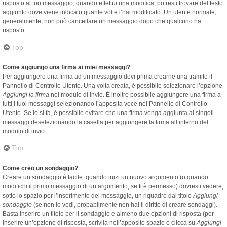
risposto al tuo messaggio, quando effettui una modifica, potresti trovare del testo
aggiunto dove viene indicato quante volte l’hai modificato. Un utente normale,
generalmente, non può cancellare un messaggio dopo che qualcuno ha
risposto.
Top
Come aggiungo una firma ai miei messaggi?
Per aggiungere una firma ad un messaggio devi prima crearne una tramite il
Pannello di Controllo Utente. Una volta creata, è possibile selezionare l’opzione
Aggiungi la firma
nel modulo di invio. È inoltre possibile aggiungere una firma a
tutti i tuoi messaggi selezionando l’apposita voce nel Pannello di Controllo
Utente. Se lo si fa, è possibile evitare che una firma venga aggiunta ai singoli
messaggi deselezionando la casella per aggiungere la firma all’interno del
modulo di invio.
Top
Come creo un sondaggio?
Creare un sondaggio è facile: quando inizi un nuovo argomento (o quando
modifichi il primo messaggio di un argomento, se ti è permesso) dovresti vedere,
sotto lo spazio per l’inserimento del messaggio, un riquadro dal titolo
Aggiungi
sondaggio
(se non lo vedi, probabilmente non hai il diritto di creare sondaggi).
Basta inserire un titolo per il sondaggio e almeno due opzioni di risposta (per
inserire un’opzione di risposta, scrivila nell’apposito spazio e clicca su
Aggiungi