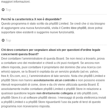
maggiori informazioni.
Top
Perché la caratteristica X non è disponibile?
Questo programma è stato scritto da phpBB Limited. Se credi che ci sia bisogno
di aggiungere una nuova funzionalità, visita il
Centro Idee phpBB
, dove potrai
supportare idee esistenti o suggerire nuove funzionalità.
Top
Chi devo contattare per segnalare abusi e/o per questioni d’ordine legale
concernenti questa Board?
Devi contattare l’amministratore di questa Board. Se non riesci a trovarlo, prova
a contattare uno dei moderatori e chiedi a chi puoi rivolgerti. Se ancora non
ottieni risposta, puoi contattare il proprietario del dominio (fai una ricerca con
whois
) oppure, se la Board è ospitata da un servizio gratuito (ad es. yahoo,
free.fr, f2s.com, ecc.), l’amministratore di tale servizio. Nota che phpBB Limited e
phpBB Store non hanno
assolutamente alcun controllo
e non possono essere
ritenuti responsabili di come, dove e da chi viene utilizzata questa Board. È
assolutamente inutile contattare phpBB Limited o phpBB Store in relazione a
qualsiasi questione legale
non direttamente collegata
al sito phpBB.com,
phpBB-Store.it o al software phpBB stesso. I messaggi di posta elettronica inviati
a phpBB Limited o a phpBB Store riguardanti l’uso da parte di terzi di questo
programma non riceveranno risposta.