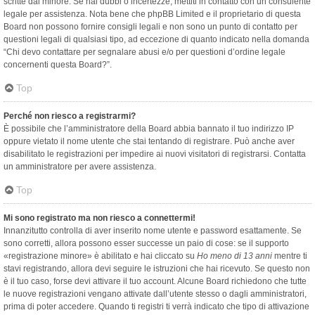
scritte dal minore. Se hai dubbi o incertezze, mettiti in contatto con un consulente
legale per assistenza. Nota bene che phpBB Limited e il proprietario di questa
Board non possono fornire consigli legali e non sono un punto di contatto per
questioni legali di qualsiasi tipo, ad eccezione di quanto indicato nella domanda
“Chi devo contattare per segnalare abusi e/o per questioni d’ordine legale
concernenti questa Board?”.
Top
Perché non riesco a registrarmi?
È possibile che l’amministratore della Board abbia bannato il tuo indirizzo IP
oppure vietato il nome utente che stai tentando di registrare. Può anche aver
disabilitato le registrazioni per impedire ai nuovi visitatori di registrarsi. Contatta
un amministratore per avere assistenza.
Top
Mi sono registrato ma non riesco a connettermi!
Innanzitutto controlla di aver inserito nome utente e password esattamente. Se
sono corretti, allora possono esser successe un paio di cose: se il supporto
«registrazione minore» è abilitato e hai cliccato su
Ho meno di 13 anni
mentre ti
stavi registrando, allora devi seguire le istruzioni che hai ricevuto. Se questo non
è il tuo caso, forse devi attivare il tuo account. Alcune Board richiedono che tutte
le nuove registrazioni vengano attivate dall’utente stesso o dagli amministratori,
prima di poter accedere. Quando ti registri ti verrà indicato che tipo di attivazione