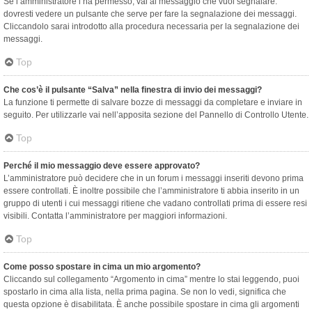
Se l’amministratore l’ha permesso, vai al messaggio che vuoi segnalare:
dovresti vedere un pulsante che serve per fare la segnalazione dei messaggi.
Cliccandolo sarai introdotto alla procedura necessaria per la segnalazione dei
messaggi.
Top
Che cos’è il pulsante “Salva” nella finestra di invio dei messaggi?
La funzione ti permette di salvare bozze di messaggi da completare e inviare in
seguito. Per utilizzarle vai nell’apposita sezione del Pannello di Controllo Utente.
Top
Perché il mio messaggio deve essere approvato?
L’amministratore può decidere che in un forum i messaggi inseriti devono prima
essere controllati. È inoltre possibile che l’amministratore ti abbia inserito in un
gruppo di utenti i cui messaggi ritiene che vadano controllati prima di essere resi
visibili. Contatta l’amministratore per maggiori informazioni.
Top
Come posso spostare in cima un mio argomento?
Cliccando sul collegamento “Argomento in cima” mentre lo stai leggendo, puoi
spostarlo in cima alla lista, nella prima pagina. Se non lo vedi, significa che
questa opzione è disabilitata. È anche possibile spostare in cima gli argomenti