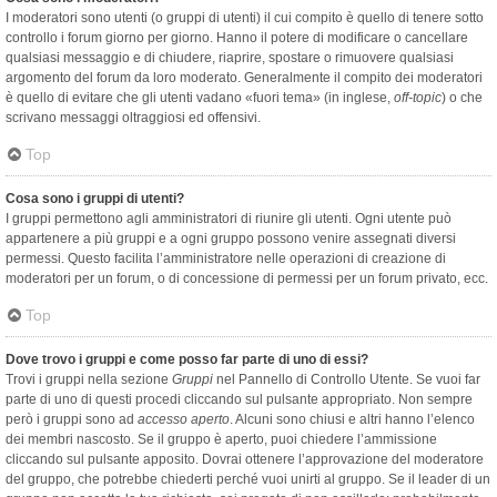
I moderatori sono utenti (o gruppi di utenti) il cui compito è quello di tenere sotto
controllo i forum giorno per giorno. Hanno il potere di modificare o cancellare
qualsiasi messaggio e di chiudere, riaprire, spostare o rimuovere qualsiasi
argomento del forum da loro moderato. Generalmente il compito dei moderatori
è quello di evitare che gli utenti vadano «fuori tema» (in inglese,
off-topic
) o che
scrivano messaggi oltraggiosi ed offensivi.
Top
Cosa sono i gruppi di utenti?
I gruppi permettono agli amministratori di riunire gli utenti. Ogni utente può
appartenere a più gruppi e a ogni gruppo possono venire assegnati diversi
permessi. Questo facilita l’amministratore nelle operazioni di creazione di
moderatori per un forum, o di concessione di permessi per un forum privato, ecc.
Top
Dove trovo i gruppi e come posso far parte di uno di essi?
Trovi i gruppi nella sezione
Gruppi
nel Pannello di Controllo Utente. Se vuoi far
parte di uno di questi procedi cliccando sul pulsante appropriato. Non sempre
però i gruppi sono ad
accesso aperto
. Alcuni sono chiusi e altri hanno l’elenco
dei membri nascosto. Se il gruppo è aperto, puoi chiedere l’ammissione
cliccando sul pulsante apposito. Dovrai ottenere l’approvazione del moderatore
del gruppo, che potrebbe chiederti perché vuoi unirti al gruppo. Se il leader di un