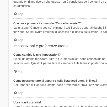
quando entri, ma ricorda che questo non è consigliato se ti colleghi da un
caratteristica.
Top
Che cosa provoca il comando “Cancella cookie”?
La funzione “Cancella cookie” eliminerà tutti i cookie generati da phpBB 
funzione. Se hai avuto problemi di accesso o di uscita dal sistema, la can
Top
Impostazioni e preferenze utente
Come cambio le mie impostazioni?
Se sei un utente registrato, tutte le tue impostazioni sono conservate n
sempre vero. Questo ti permetterà di cambiare tutte le tue impostazioni e
Top
Come posso evitare di apparire nella lista degli utenti in linea?
Nel Pannello di Controllo Utente, sotto “Preferenze”, trovi l’opzione
Nasco
Top
L’ora non è corretta!
L’ora è quasi sicuramente corretta, comunque l’ora che stai vedendo potreb