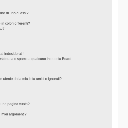
rte di uno di essi?
in colori differenti?
to?
ti indesiderati!
esiderata o spam da qualcuno in questa Board!
tente dalla mia lista amici o ignorati?
?
o una pagina vuota?
i miei argomenti?