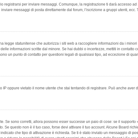
 registrarsi per inviare messaggi. Comunque, la registrazione ti darà accesso ad alt
 inviare messaggi di posta direttamente dal forum, l’iscrizione a gruppi utenti, ecc.
 legge statunitense che autorizza i siti web a raccogliere informazioni da i minori 
e delle informazioni scritte dal minore. Se hai dubbi o incertezze, mettiti in conta
 sono un punto di contatto per questioni legali di qualsiasi tipo, ad eccezione di q
 IP oppure vietato il nome utente che stai tentando di registrare. Può anche aver disab
e. Se sono corretti, allora possono esser successe un paio di cose: se il supporto «
vuto. Se questo non è il tuo caso, forse devi attivare il tuo account. Alcune Board ric
 indicato che tipo di attivazione è richiesta. Se ti è stato inviato un messaggio di po