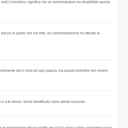
n vedi il checkbox, significa che un amministratore ha disabilitato questa
accia di quello che hai letto, se l’amministrazione ha attivato la
generalmente sta in cima ad ogni pagina, ma questo potrebbe non essere
i e a te stesso. Verrai identificato come utente nascosto.
e impostazioni del tuo profilo per il fuso orario e farlo coincidere con la