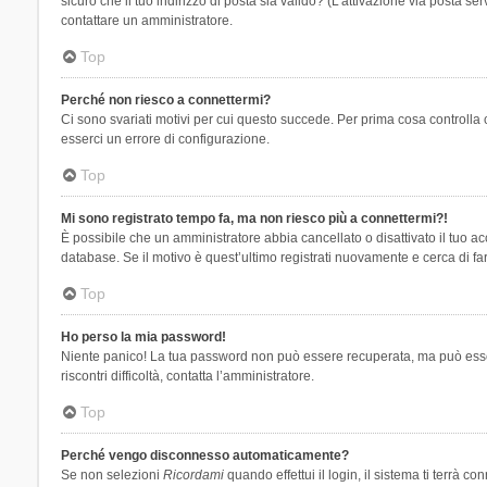
sicuro che il tuo indirizzo di posta sia valido? (L’attivazione via posta se
contattare un amministratore.
Top
Perché non riesco a connettermi?
Ci sono svariati motivi per cui questo succede. Per prima cosa controlla 
esserci un errore di configurazione.
Top
Mi sono registrato tempo fa, ma non riesco più a connettermi?!
È possibile che un amministratore abbia cancellato o disattivato il tuo 
database. Se il motivo è quest’ultimo registrati nuovamente e cerca di fa
Top
Ho perso la mia password!
Niente panico! La tua password non può essere recuperata, ma può essere
riscontri difficoltà, contatta l’amministratore.
Top
Perché vengo disconnesso automaticamente?
Se non selezioni
Ricordami
quando effettui il login, il sistema ti terrà