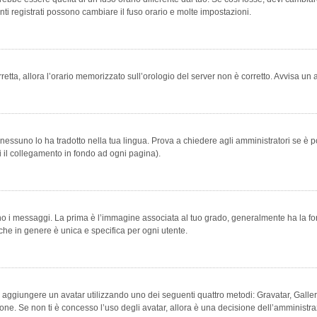
ti registrati possono cambiare il fuso orario e molte impostazioni.
orretta, allora l’orario memorizzato sull’orologio del server non è corretto. Avvisa u
essuno lo ha tradotto nella tua lingua. Prova a chiedere agli amministratori se è po
vi il collegamento in fondo ad ogni pagina).
messaggi. La prima è l’immagine associata al tuo grado, generalmente ha la forma di
che in genere è unica e specifica per ogni utente.
bile aggiungere un avatar utilizzando uno dei seguenti quattro metodi: Gravatar, Gal
ione. Se non ti è concesso l’uso degli avatar, allora è una decisione dell’amministra