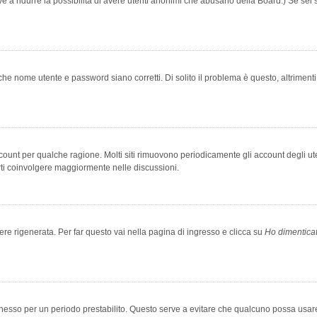
rve a ridurre la possibilità di avere utenti anonimi che abusano della Board.) Se sei s
che nome utente e password siano corretti. Di solito il problema è questo, altriment
account per qualche ragione. Molti siti rimuovono periodicamente gli account degli u
rti coinvolgere maggiormente nelle discussioni.
 rigenerata. Per far questo vai nella pagina di ingresso e clicca su
Ho dimentica
 connesso per un periodo prestabilito. Questo serve a evitare che qualcuno possa us