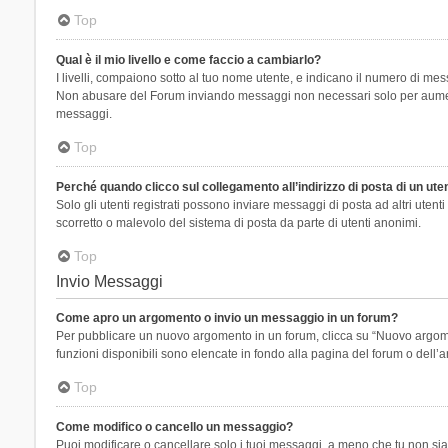
Top
Qual è il mio livello e come faccio a cambiarlo?
I livelli, compaiono sotto al tuo nome utente, e indicano il numero di mes
Non abusare del Forum inviando messaggi non necessari solo per aumenta
messaggi.
Top
Perché quando clicco sul collegamento all’indirizzo di posta di un ut
Solo gli utenti registrati possono inviare messaggi di posta ad altri ute
scorretto o malevolo del sistema di posta da parte di utenti anonimi.
Top
Invio Messaggi
Come apro un argomento o invio un messaggio in un forum?
Per pubblicare un nuovo argomento in un forum, clicca su “Nuovo argoment
funzioni disponibili sono elencate in fondo alla pagina del forum o dell’a
Top
Come modifico o cancello un messaggio?
Puoi modificare o cancellare solo i tuoi messaggi, a meno che tu non s