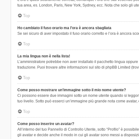
tua area, es. London, Paris, New York, Sydney, ecc. Nota che solo gli uten
Top
Ho cambiato il fuso orario ma l’ora è ancora sbagliata
Se sei sicuro di aver impostato il fuso orario corretto e l’ora è ancora sc
Top
La mia lingua non è nella lista!
L’amministratore potrebbe non aver installato il pacchetto lingua oppure n
traduzione. Puoi trovare altre informazioni sul sito di phpBB Limited (tro
Top
Come posso mostrare un’immagine sotto il mio nome utente?
Ci possono essere due immagini sotto un nome utente quando si leggono i 
tuo livello. Sotto può esserci un’immagine più grande nota come avatar, 
Top
Come posso inserire un avatar?
All’interno del tuo Pannello di Controllo Utente, sotto “Profilo” è possi
gli avatar e decide anche il modo in cui gli avatar sono messi a disposiz