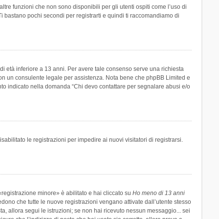
re funzioni che non sono disponibili per gli utenti ospiti come l’uso di
 Ti bastano pochi secondi per registrarti e quindi ti raccomandiamo di
di età inferiore a 13 anni. Per avere tale consenso serve una richiesta
tto con un consulente legale per assistenza. Nota bene che phpBB Limited e
uanto indicato nella domanda “Chi devo contattare per segnalare abusi e/o
ilitato le registrazioni per impedire ai nuovi visitatori di registrarsi.
registrazione minore» è abilitato e hai cliccato su
Ho meno di 13 anni
hiedono che tutte le nuove registrazioni vengano attivate dall’utente stesso
sta, allora segui le istruzioni; se non hai ricevuto nessun messaggio... sei