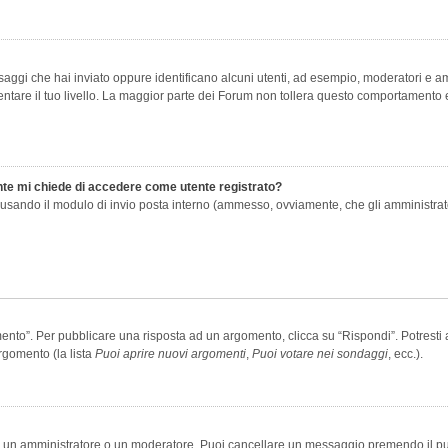
saggi che hai inviato oppure identificano alcuni utenti, ad esempio, moderatori e amm
re il tuo livello. La maggior parte dei Forum non tollera questo comportamento e
ente mi chiede di accedere come utente registrato?
nti usando il modulo di invio posta interno (ammesso, ovviamente, che gli amministra
o”. Per pubblicare una risposta ad un argomento, clicca su “Rispondi”. Potresti av
rgomento (la lista
Puoi aprire nuovi argomenti
,
Puoi votare nei sondaggi
, ecc.).
ia un amministratore o un moderatore. Puoi cancellare un messaggio premendo il p