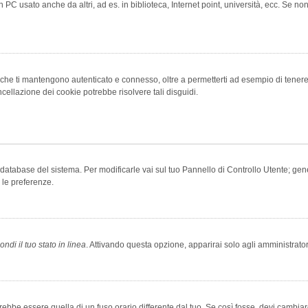
 PC usato anche da altri, ad es. in biblioteca, Internet point, università, ecc. Se no
che ti mantengono autenticato e connesso, oltre a permetterti ad esempio di tenere tr
cellazione dei cookie potrebbe risolvere tali disguidi.
el database del sistema. Per modificarle vai sul tuo Pannello di Controllo Utente; 
 le preferenze.
ndi il tuo stato in linea
. Attivando questa opzione, apparirai solo agli amministrator
be essere quella di un fuso orario differente dal tuo. Se così fosse, devi cambiare l