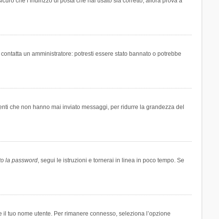
icuro che l’indirizzo di posta che hai usato sia corretto, allora prova a
i contatta un amministratore: potresti essere stato bannato o potrebbe
tenti che non hanno mai inviato messaggi, per ridurre la grandezza del
to la password
, segui le istruzioni e tornerai in linea in poco tempo. Se
are il tuo nome utente. Per rimanere connesso, seleziona l’opzione