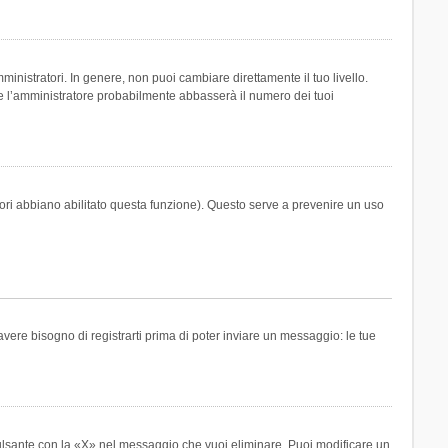
inistratori. In genere, non puoi cambiare direttamente il tuo livello.
 l’amministratore probabilmente abbasserà il numero dei tuoi
tori abbiano abilitato questa funzione). Questo serve a prevenire un uso
ere bisogno di registrarti prima di poter inviare un messaggio: le tue
ulsante con la «X» nel messaggio che vuoi eliminare. Puoi modificare un