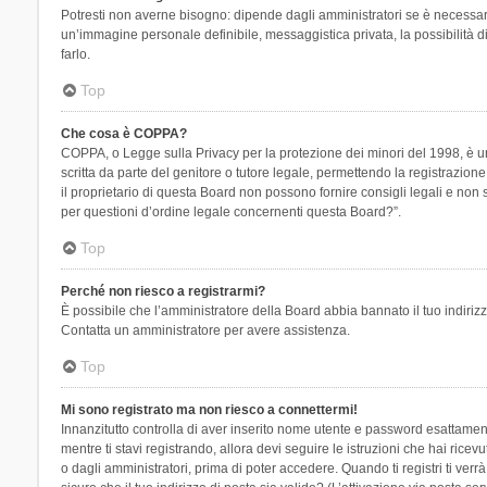
Potresti non averne bisogno: dipende dagli amministratori se è necessario
un’immagine personale definibile, messaggistica privata, la possibilità di
farlo.
Top
Che cosa è COPPA?
COPPA, o Legge sulla Privacy per la protezione dei minori del 1998, è una
scritta da parte del genitore o tutore legale, permettendo la registrazion
il proprietario di questa Board non possono fornire consigli legali e non
per questioni d’ordine legale concernenti questa Board?”.
Top
Perché non riesco a registrarmi?
È possibile che l’amministratore della Board abbia bannato il tuo indirizzo
Contatta un amministratore per avere assistenza.
Top
Mi sono registrato ma non riesco a connettermi!
Innanzitutto controlla di aver inserito nome utente e password esattament
mentre ti stavi registrando, allora devi seguire le istruzioni che hai rice
o dagli amministratori, prima di poter accedere. Quando ti registri ti verrà