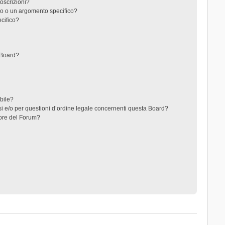
toscrizioni?
o o un argomento specifico?
cifico?
 Board?
ibile?
i e/o per questioni d’ordine legale concernenti questa Board?
ore del Forum?