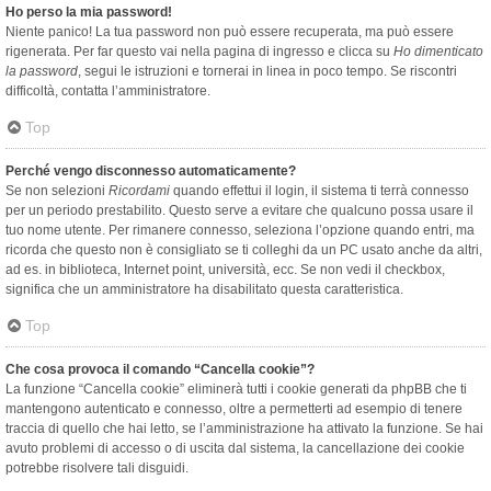
Ho perso la mia password!
Niente panico! La tua password non può essere recuperata, ma può essere
rigenerata. Per far questo vai nella pagina di ingresso e clicca su
Ho dimenticato
la password
, segui le istruzioni e tornerai in linea in poco tempo. Se riscontri
difficoltà, contatta l’amministratore.
Top
Perché vengo disconnesso automaticamente?
Se non selezioni
Ricordami
quando effettui il login, il sistema ti terrà connesso
per un periodo prestabilito. Questo serve a evitare che qualcuno possa usare il
tuo nome utente. Per rimanere connesso, seleziona l’opzione quando entri, ma
ricorda che questo non è consigliato se ti colleghi da un PC usato anche da altri,
ad es. in biblioteca, Internet point, università, ecc. Se non vedi il checkbox,
significa che un amministratore ha disabilitato questa caratteristica.
Top
Che cosa provoca il comando “Cancella cookie”?
La funzione “Cancella cookie” eliminerà tutti i cookie generati da phpBB che ti
mantengono autenticato e connesso, oltre a permetterti ad esempio di tenere
traccia di quello che hai letto, se l’amministrazione ha attivato la funzione. Se hai
avuto problemi di accesso o di uscita dal sistema, la cancellazione dei cookie
potrebbe risolvere tali disguidi.