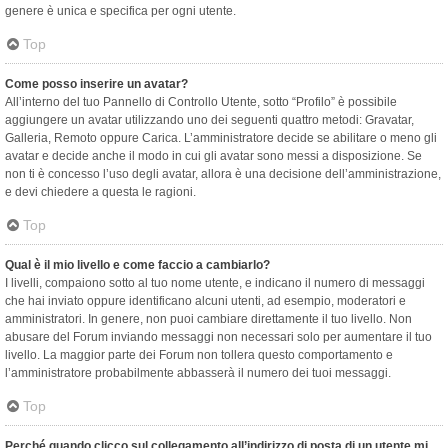
genere è unica e specifica per ogni utente.
Top
Come posso inserire un avatar?
All’interno del tuo Pannello di Controllo Utente, sotto “Profilo” è possibile
aggiungere un avatar utilizzando uno dei seguenti quattro metodi: Gravatar,
Galleria, Remoto oppure Carica. L’amministratore decide se abilitare o meno gli
avatar e decide anche il modo in cui gli avatar sono messi a disposizione. Se
non ti è concesso l’uso degli avatar, allora è una decisione dell’amministrazione,
e devi chiedere a questa le ragioni.
Top
Qual è il mio livello e come faccio a cambiarlo?
I livelli, compaiono sotto al tuo nome utente, e indicano il numero di messaggi
che hai inviato oppure identificano alcuni utenti, ad esempio, moderatori e
amministratori. In genere, non puoi cambiare direttamente il tuo livello. Non
abusare del Forum inviando messaggi non necessari solo per aumentare il tuo
livello. La maggior parte dei Forum non tollera questo comportamento e
l’amministratore probabilmente abbasserà il numero dei tuoi messaggi.
Top
Perché quando clicco sul collegamento all’indirizzo di posta di un utente mi