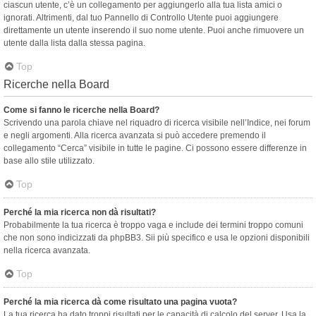
ciascun utente, c’è un collegamento per aggiungerlo alla tua lista amici o
ignorati. Altrimenti, dal tuo Pannello di Controllo Utente puoi aggiungere
direttamente un utente inserendo il suo nome utente. Puoi anche rimuovere un
utente dalla lista dalla stessa pagina.
Top
Ricerche nella Board
Come si fanno le ricerche nella Board?
Scrivendo una parola chiave nel riquadro di ricerca visibile nell’Indice, nei forum
e negli argomenti. Alla ricerca avanzata si può accedere premendo il
collegamento “Cerca” visibile in tutte le pagine. Ci possono essere differenze in
base allo stile utilizzato.
Top
Perché la mia ricerca non dà risultati?
Probabilmente la tua ricerca è troppo vaga e include dei termini troppo comuni
che non sono indicizzati da phpBB3. Sii più specifico e usa le opzioni disponibili
nella ricerca avanzata.
Top
Perché la mia ricerca dà come risultato una pagina vuota?
La tua ricerca ha dato troppi risultati per le capacità di calcolo del server. Usa la