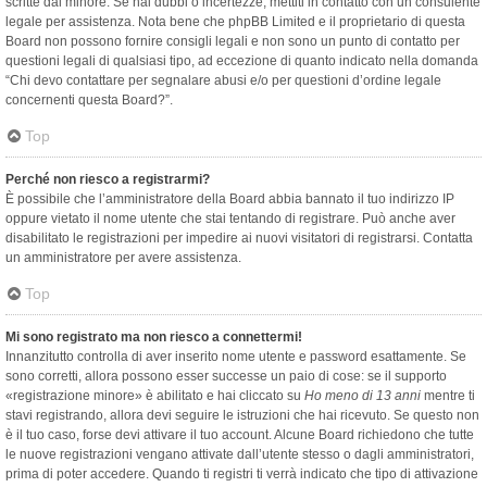
scritte dal minore. Se hai dubbi o incertezze, mettiti in contatto con un consulente
legale per assistenza. Nota bene che phpBB Limited e il proprietario di questa
Board non possono fornire consigli legali e non sono un punto di contatto per
questioni legali di qualsiasi tipo, ad eccezione di quanto indicato nella domanda
“Chi devo contattare per segnalare abusi e/o per questioni d’ordine legale
concernenti questa Board?”.
Top
Perché non riesco a registrarmi?
È possibile che l’amministratore della Board abbia bannato il tuo indirizzo IP
oppure vietato il nome utente che stai tentando di registrare. Può anche aver
disabilitato le registrazioni per impedire ai nuovi visitatori di registrarsi. Contatta
un amministratore per avere assistenza.
Top
Mi sono registrato ma non riesco a connettermi!
Innanzitutto controlla di aver inserito nome utente e password esattamente. Se
sono corretti, allora possono esser successe un paio di cose: se il supporto
«registrazione minore» è abilitato e hai cliccato su
Ho meno di 13 anni
mentre ti
stavi registrando, allora devi seguire le istruzioni che hai ricevuto. Se questo non
è il tuo caso, forse devi attivare il tuo account. Alcune Board richiedono che tutte
le nuove registrazioni vengano attivate dall’utente stesso o dagli amministratori,
prima di poter accedere. Quando ti registri ti verrà indicato che tipo di attivazione