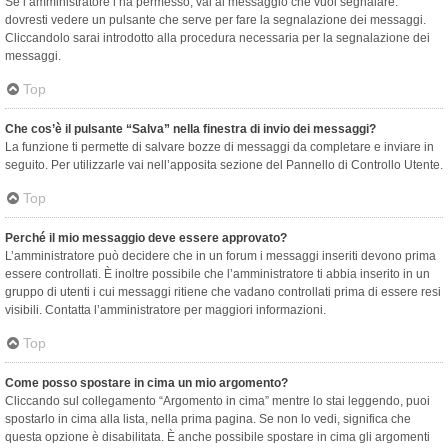
Se l’amministratore l’ha permesso, vai al messaggio che vuoi segnalare:
dovresti vedere un pulsante che serve per fare la segnalazione dei messaggi.
Cliccandolo sarai introdotto alla procedura necessaria per la segnalazione dei
messaggi.
Top
Che cos’è il pulsante “Salva” nella finestra di invio dei messaggi?
La funzione ti permette di salvare bozze di messaggi da completare e inviare in
seguito. Per utilizzarle vai nell’apposita sezione del Pannello di Controllo Utente.
Top
Perché il mio messaggio deve essere approvato?
L’amministratore può decidere che in un forum i messaggi inseriti devono prima
essere controllati. È inoltre possibile che l’amministratore ti abbia inserito in un
gruppo di utenti i cui messaggi ritiene che vadano controllati prima di essere resi
visibili. Contatta l’amministratore per maggiori informazioni.
Top
Come posso spostare in cima un mio argomento?
Cliccando sul collegamento “Argomento in cima” mentre lo stai leggendo, puoi
spostarlo in cima alla lista, nella prima pagina. Se non lo vedi, significa che
questa opzione è disabilitata. È anche possibile spostare in cima gli argomenti