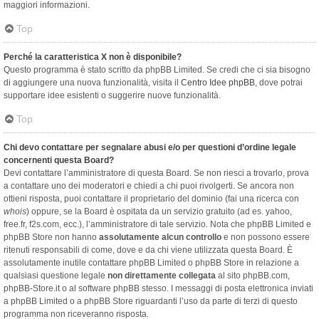
maggiori informazioni.
Top
Perché la caratteristica X non è disponibile?
Questo programma è stato scritto da phpBB Limited. Se credi che ci sia bisogno
di aggiungere una nuova funzionalità, visita il
Centro Idee phpBB
, dove potrai
supportare idee esistenti o suggerire nuove funzionalità.
Top
Chi devo contattare per segnalare abusi e/o per questioni d’ordine legale
concernenti questa Board?
Devi contattare l’amministratore di questa Board. Se non riesci a trovarlo, prova
a contattare uno dei moderatori e chiedi a chi puoi rivolgerti. Se ancora non
ottieni risposta, puoi contattare il proprietario del dominio (fai una ricerca con
whois
) oppure, se la Board è ospitata da un servizio gratuito (ad es. yahoo,
free.fr, f2s.com, ecc.), l’amministratore di tale servizio. Nota che phpBB Limited e
phpBB Store non hanno
assolutamente alcun controllo
e non possono essere
ritenuti responsabili di come, dove e da chi viene utilizzata questa Board. È
assolutamente inutile contattare phpBB Limited o phpBB Store in relazione a
qualsiasi questione legale
non direttamente collegata
al sito phpBB.com,
phpBB-Store.it o al software phpBB stesso. I messaggi di posta elettronica inviati
a phpBB Limited o a phpBB Store riguardanti l’uso da parte di terzi di questo
programma non riceveranno risposta.