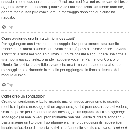
risposto al tuo messaggio, quando effettui una modifica, potresti trovare del testo
aggiunto dove viene indicato quante volte l’hai modificato. Un utente normale,
generalmente, non può cancellare un messaggio dopo che qualcuno ha
risposto.
Top
Come aggiungo una firma ai miei messaggi?
Per aggiungere una firma ad un messaggio devi prima crearne una tramite il
Pannello di Controllo Utente. Una volta creata, è possibile selezionare l’opzione
Aggiungi la firma
nel modulo di invio. È inoltre possibile aggiungere una firma a
tutti i tuoi messaggi selezionando l’apposita voce nel Pannello di Controllo
Utente. Se lo si fa, è possibile evitare che una firma venga aggiunta ai singoli
messaggi deselezionando la casella per aggiungere la firma all’interno del
modulo di invio.
Top
Come creo un sondaggio?
Creare un sondaggio è facile: quando inizi un nuovo argomento (o quando
modifichi il primo messaggio di un argomento, se ti è permesso) dovresti vedere,
sotto lo spazio per l’inserimento del messaggio, un riquadro dal titolo
Aggiungi
sondaggio
(se non lo vedi, probabilmente non hai il diritto di creare sondaggi).
Basta inserire un titolo per il sondaggio e almeno due opzioni di risposta (per
inserire un’opzione di risposta, scrivila nell’apposito spazio e clicca su
Aggiungi