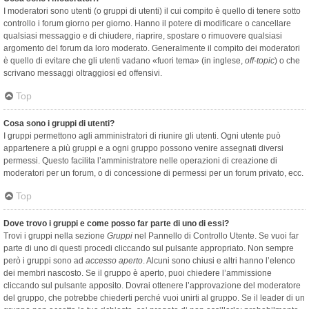
I moderatori sono utenti (o gruppi di utenti) il cui compito è quello di tenere sotto
controllo i forum giorno per giorno. Hanno il potere di modificare o cancellare
qualsiasi messaggio e di chiudere, riaprire, spostare o rimuovere qualsiasi
argomento del forum da loro moderato. Generalmente il compito dei moderatori
è quello di evitare che gli utenti vadano «fuori tema» (in inglese,
off-topic
) o che
scrivano messaggi oltraggiosi ed offensivi.
Top
Cosa sono i gruppi di utenti?
I gruppi permettono agli amministratori di riunire gli utenti. Ogni utente può
appartenere a più gruppi e a ogni gruppo possono venire assegnati diversi
permessi. Questo facilita l’amministratore nelle operazioni di creazione di
moderatori per un forum, o di concessione di permessi per un forum privato, ecc.
Top
Dove trovo i gruppi e come posso far parte di uno di essi?
Trovi i gruppi nella sezione
Gruppi
nel Pannello di Controllo Utente. Se vuoi far
parte di uno di questi procedi cliccando sul pulsante appropriato. Non sempre
però i gruppi sono ad
accesso aperto
. Alcuni sono chiusi e altri hanno l’elenco
dei membri nascosto. Se il gruppo è aperto, puoi chiedere l’ammissione
cliccando sul pulsante apposito. Dovrai ottenere l’approvazione del moderatore
del gruppo, che potrebbe chiederti perché vuoi unirti al gruppo. Se il leader di un