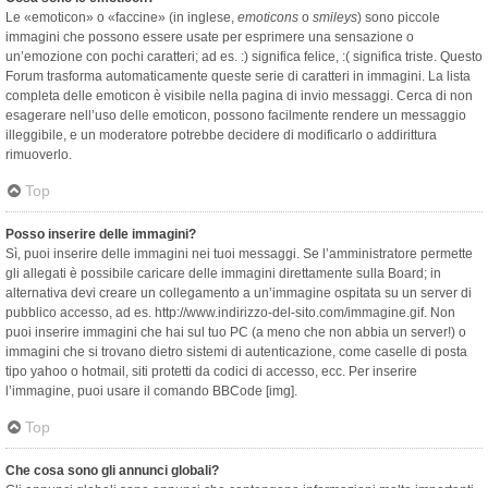
Le «emoticon» o «faccine» (in inglese,
emoticons
o
smileys
) sono piccole
immagini che possono essere usate per esprimere una sensazione o
un’emozione con pochi caratteri; ad es. :) significa felice, :( significa triste. Questo
Forum trasforma automaticamente queste serie di caratteri in immagini. La lista
completa delle emoticon è visibile nella pagina di invio messaggi. Cerca di non
esagerare nell’uso delle emoticon, possono facilmente rendere un messaggio
illeggibile, e un moderatore potrebbe decidere di modificarlo o addirittura
rimuoverlo.
Top
Posso inserire delle immagini?
Sì, puoi inserire delle immagini nei tuoi messaggi. Se l’amministratore permette
gli allegati è possibile caricare delle immagini direttamente sulla Board; in
alternativa devi creare un collegamento a un’immagine ospitata su un server di
pubblico accesso, ad es. http://www.indirizzo-del-sito.com/immagine.gif. Non
puoi inserire immagini che hai sul tuo PC (a meno che non abbia un server!) o
immagini che si trovano dietro sistemi di autenticazione, come caselle di posta
tipo yahoo o hotmail, siti protetti da codici di accesso, ecc. Per inserire
l’immagine, puoi usare il comando BBCode [img].
Top
Che cosa sono gli annunci globali?