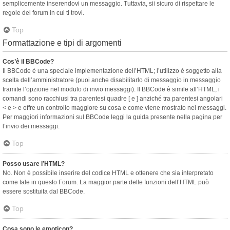
semplicemente inserendovi un messaggio. Tuttavia, sii sicuro di rispettare le
regole del forum in cui ti trovi.
Top
Formattazione e tipi di argomenti
Cos’è il BBCode?
Il BBCode è una speciale implementazione dell’HTML; l’utilizzo è soggetto alla
scelta dell’amministratore (puoi anche disabilitarlo di messaggio in messaggio
tramite l’opzione nel modulo di invio messaggi). Il BBCode è simile all’HTML, i
comandi sono racchiusi tra parentesi quadre [ e ] anziché tra parentesi angolari
< e > e offre un controllo maggiore su cosa e come viene mostrato nei messaggi.
Per maggiori informazioni sul BBCode leggi la guida presente nella pagina per
l’invio dei messaggi.
Top
Posso usare l’HTML?
No. Non è possibile inserire del codice HTML e ottenere che sia interpretato
come tale in questo Forum. La maggior parte delle funzioni dell’HTML può
essere sostituita dal BBCode.
Top
Cosa sono le emoticon?