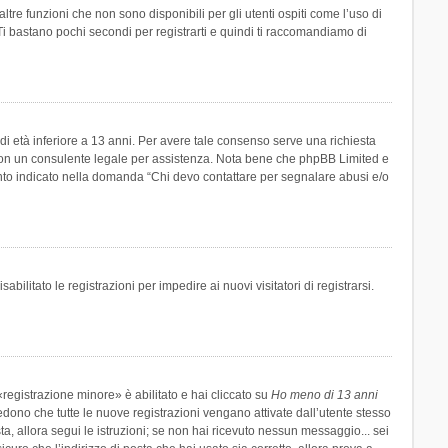
re funzioni che non sono disponibili per gli utenti ospiti come l’uso di
 Ti bastano pochi secondi per registrarti e quindi ti raccomandiamo di
di età inferiore a 13 anni. Per avere tale consenso serve una richiesta
tto con un consulente legale per assistenza. Nota bene che phpBB Limited e
uanto indicato nella domanda “Chi devo contattare per segnalare abusi e/o
ilitato le registrazioni per impedire ai nuovi visitatori di registrarsi.
registrazione minore» è abilitato e hai cliccato su
Ho meno di 13 anni
hiedono che tutte le nuove registrazioni vengano attivate dall’utente stesso
sta, allora segui le istruzioni; se non hai ricevuto nessun messaggio... sei