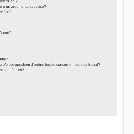
toscrizioni?
o o un argomento specifico?
cifico?
 Board?
ibile?
i e/o per questioni d’ordine legale concernenti questa Board?
ore del Forum?