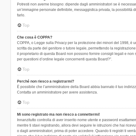
Potresti non averne bisogno: dipende dagli amministratori se è necessario
un’immagine personale definibile, messaggistica privata, la possibilità di
farlo.
Top
Che cosa è COPPA?
COPPA, o Legge sulla Privacy per la protezione dei minori del 1998, è una
scritta da parte del genitore o tutore legale, permettendo la registrazion
il proprietario di questa Board non possono fornire consigli legali e non
per questioni d’ordine legale concernenti questa Board?”.
Top
Perché non riesco a registrarmi?
È possibile che l’amministratore della Board abbia bannato il tuo indirizzo
Contatta un amministratore per avere assistenza.
Top
Mi sono registrato ma non riesco a connettermi!
Innanzitutto controlla di aver inserito nome utente e password esattament
mentre ti stavi registrando, allora devi seguire le istruzioni che hai rice
o dagli amministratori, prima di poter accedere. Quando ti registri ti verrà