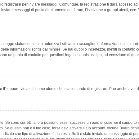
 registrarsi per inviare messaggi. Comunque, la registrazione ti darà accesso ad alt
 inviare messaggi di posta direttamente dal forum, l’iscrizione a gruppi utenti, ecc.
 legge statunitense che autorizza i siti web a raccogliere informazioni da i minori 
e delle informazioni scritte dal minore. Se hai dubbi o incertezze, mettiti in conta
 sono un punto di contatto per questioni legali di qualsiasi tipo, ad eccezione di q
 IP oppure vietato il nome utente che stai tentando di registrare. Può anche aver disab
e. Se sono corretti, allora possono esser successe un paio di cose: se il supporto «
vuto. Se questo non è il tuo caso, forse devi attivare il tuo account. Alcune Board ric
 indicato che tipo di attivazione è richiesta. Se ti è stato inviato un messaggio di po