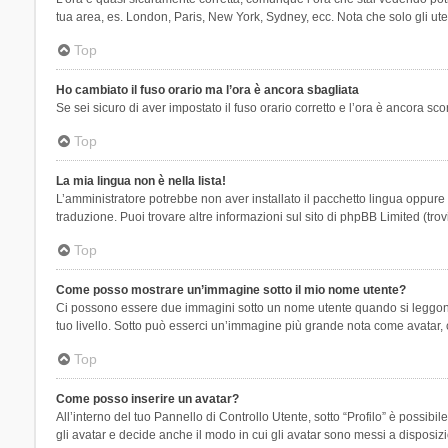
tua area, es. London, Paris, New York, Sydney, ecc. Nota che solo gli uten
Top
Ho cambiato il fuso orario ma l’ora è ancora sbagliata
Se sei sicuro di aver impostato il fuso orario corretto e l’ora è ancora sc
Top
La mia lingua non è nella lista!
L’amministratore potrebbe non aver installato il pacchetto lingua oppure n
traduzione. Puoi trovare altre informazioni sul sito di phpBB Limited (tro
Top
Come posso mostrare un’immagine sotto il mio nome utente?
Ci possono essere due immagini sotto un nome utente quando si leggono i 
tuo livello. Sotto può esserci un’immagine più grande nota come avatar, 
Top
Come posso inserire un avatar?
All’interno del tuo Pannello di Controllo Utente, sotto “Profilo” è possi
gli avatar e decide anche il modo in cui gli avatar sono messi a disposiz