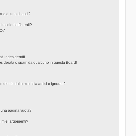
rte di uno di essi?
in colori differenti?
to?
ti indesiderati!
esiderata o spam da qualcuno in questa Board!
tente dalla mia lista amici o ignorati?
?
o una pagina vuota?
i miei argomenti?