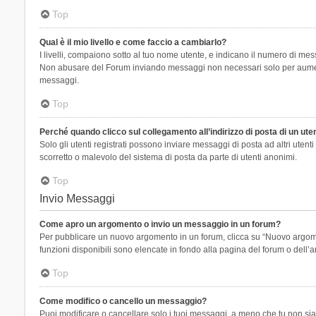
Top
Qual è il mio livello e come faccio a cambiarlo?
I livelli, compaiono sotto al tuo nome utente, e indicano il numero di mes
Non abusare del Forum inviando messaggi non necessari solo per aumenta
messaggi.
Top
Perché quando clicco sul collegamento all’indirizzo di posta di un ut
Solo gli utenti registrati possono inviare messaggi di posta ad altri ute
scorretto o malevolo del sistema di posta da parte di utenti anonimi.
Top
Invio Messaggi
Come apro un argomento o invio un messaggio in un forum?
Per pubblicare un nuovo argomento in un forum, clicca su “Nuovo argoment
funzioni disponibili sono elencate in fondo alla pagina del forum o dell’a
Top
Come modifico o cancello un messaggio?
Puoi modificare o cancellare solo i tuoi messaggi, a meno che tu non s