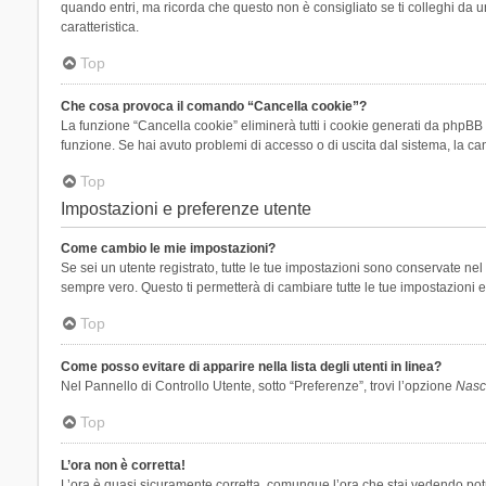
quando entri, ma ricorda che questo non è consigliato se ti colleghi da un
caratteristica.
Top
Che cosa provoca il comando “Cancella cookie”?
La funzione “Cancella cookie” eliminerà tutti i cookie generati da phpBB 
funzione. Se hai avuto problemi di accesso o di uscita dal sistema, la can
Top
Impostazioni e preferenze utente
Come cambio le mie impostazioni?
Se sei un utente registrato, tutte le tue impostazioni sono conservate n
sempre vero. Questo ti permetterà di cambiare tutte le tue impostazioni e
Top
Come posso evitare di apparire nella lista degli utenti in linea?
Nel Pannello di Controllo Utente, sotto “Preferenze”, trovi l’opzione
Nasco
Top
L’ora non è corretta!
L’ora è quasi sicuramente corretta, comunque l’ora che stai vedendo potreb