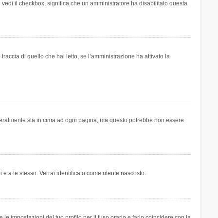
n vedi il checkbox, significa che un amministratore ha disabilitato questa
accia di quello che hai letto, se l’amministrazione ha attivato la
generalmente sta in cima ad ogni pagina, ma questo potrebbe non essere
i e a te stesso. Verrai identificato come utente nascosto.
e impostazioni del tuo profilo per il fuso orario e farlo coincidere con la