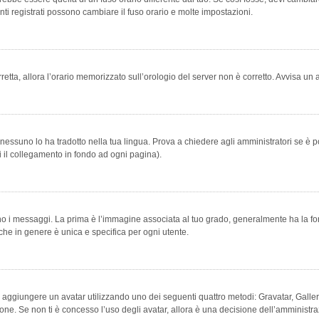
ti registrati possono cambiare il fuso orario e molte impostazioni.
orretta, allora l’orario memorizzato sull’orologio del server non è corretto. Avvisa u
essuno lo ha tradotto nella tua lingua. Prova a chiedere agli amministratori se è po
vi il collegamento in fondo ad ogni pagina).
messaggi. La prima è l’immagine associata al tuo grado, generalmente ha la forma di
che in genere è unica e specifica per ogni utente.
bile aggiungere un avatar utilizzando uno dei seguenti quattro metodi: Gravatar, Gal
ione. Se non ti è concesso l’uso degli avatar, allora è una decisione dell’amministra