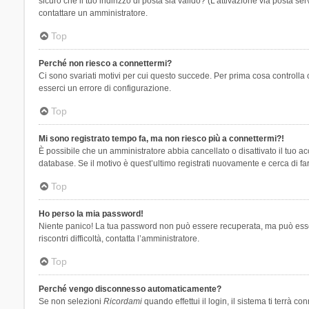
sicuro che il tuo indirizzo di posta sia valido? (L’attivazione via posta se
contattare un amministratore.
Top
Perché non riesco a connettermi?
Ci sono svariati motivi per cui questo succede. Per prima cosa controlla 
esserci un errore di configurazione.
Top
Mi sono registrato tempo fa, ma non riesco più a connettermi?!
È possibile che un amministratore abbia cancellato o disattivato il tuo 
database. Se il motivo è quest’ultimo registrati nuovamente e cerca di fa
Top
Ho perso la mia password!
Niente panico! La tua password non può essere recuperata, ma può essere
riscontri difficoltà, contatta l’amministratore.
Top
Perché vengo disconnesso automaticamente?
Se non selezioni
Ricordami
quando effettui il login, il sistema ti terrà