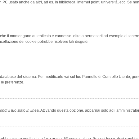
 PC usato anche da altri, ad es. in biblioteca, Internet point, università, ecc. Se no
che ti mantengono autenticato e connesso, oltre a permetterti ad esempio di tenere tr
cellazione dei cookie potrebbe risolvere tali disguidi.
el database del sistema. Per modificarle vai sul tuo Pannello di Controllo Utente; 
 le preferenze.
ndi il tuo stato in linea
. Attivando questa opzione, apparirai solo agli amministrator
be essere quella di un fuso orario differente dal tuo. Se così fosse, devi cambiare l