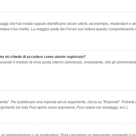
saggi che hai inviato oppure identificano alcuni utenti, ad esempio, moderatori e amm
re il tuo livello. La maggior parte dei Forum non tollera questo comportamento e
ente mi chiede di accedere come utente registrato?
nti usando il modulo di invio posta interno (ammesso, ovviamente, che gli amministra
o”. Per pubblicare una risposta ad un argomento, clicca su “Rispondi”. Potresti av
rgomento (la lista
Puoi aprire nuovi argomenti
,
Puoi votare nei sondaggi
, ecc.).
ia un amministratore o un moderatore. Puoi cancellare un messaggio premendo il p