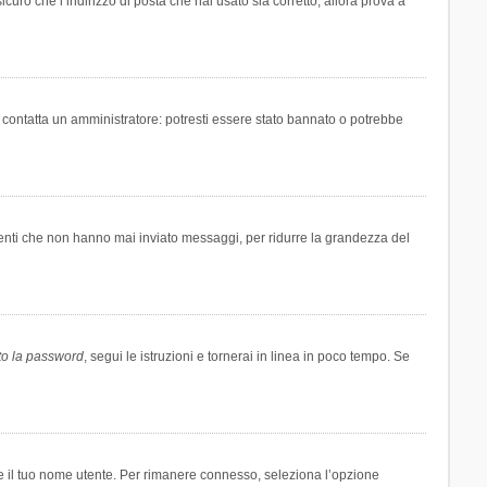
icuro che l’indirizzo di posta che hai usato sia corretto, allora prova a
i contatta un amministratore: potresti essere stato bannato o potrebbe
tenti che non hanno mai inviato messaggi, per ridurre la grandezza del
to la password
, segui le istruzioni e tornerai in linea in poco tempo. Se
are il tuo nome utente. Per rimanere connesso, seleziona l’opzione