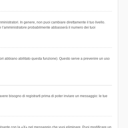
inistratori. In genere, non puoi cambiare direttamente il tuo livello.
 l’amministratore probabilmente abbasserà il numero dei tuoi
tori abbiano abilitato questa funzione). Questo serve a prevenire un uso
ere bisogno di registrarti prima di poter inviare un messaggio: le tue
ulsante con la «X» nel messaggio che vuoi eliminare. Puoi modificare un