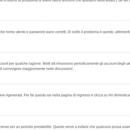
rve a ridurre la possibilità di avere utenti anonimi che abusano della Board.) Se sei s
che nome utente e password siano corretti. Di solito il problema è questo, altriment
account per qualche ragione. Molti siti rimuovono periodicamente gli account degli u
rti coinvolgere maggiormente nelle discussioni.
 rigenerata. Per far questo vai nella pagina di ingresso e clicca su
Ho dimentica
 connesso per un periodo prestabilito. Questo serve a evitare che qualcuno possa us