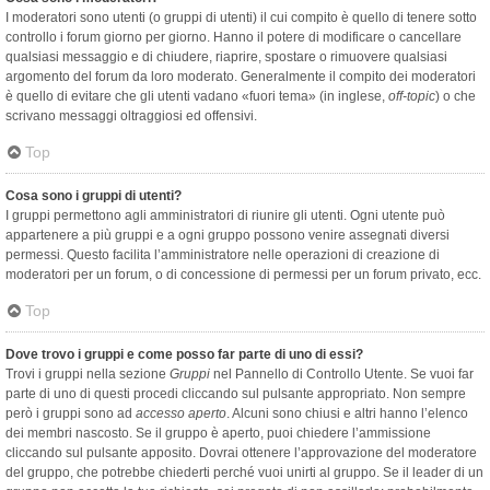
I moderatori sono utenti (o gruppi di utenti) il cui compito è quello di tenere sotto
controllo i forum giorno per giorno. Hanno il potere di modificare o cancellare
qualsiasi messaggio e di chiudere, riaprire, spostare o rimuovere qualsiasi
argomento del forum da loro moderato. Generalmente il compito dei moderatori
è quello di evitare che gli utenti vadano «fuori tema» (in inglese,
off-topic
) o che
scrivano messaggi oltraggiosi ed offensivi.
Top
Cosa sono i gruppi di utenti?
I gruppi permettono agli amministratori di riunire gli utenti. Ogni utente può
appartenere a più gruppi e a ogni gruppo possono venire assegnati diversi
permessi. Questo facilita l’amministratore nelle operazioni di creazione di
moderatori per un forum, o di concessione di permessi per un forum privato, ecc.
Top
Dove trovo i gruppi e come posso far parte di uno di essi?
Trovi i gruppi nella sezione
Gruppi
nel Pannello di Controllo Utente. Se vuoi far
parte di uno di questi procedi cliccando sul pulsante appropriato. Non sempre
però i gruppi sono ad
accesso aperto
. Alcuni sono chiusi e altri hanno l’elenco
dei membri nascosto. Se il gruppo è aperto, puoi chiedere l’ammissione
cliccando sul pulsante apposito. Dovrai ottenere l’approvazione del moderatore
del gruppo, che potrebbe chiederti perché vuoi unirti al gruppo. Se il leader di un