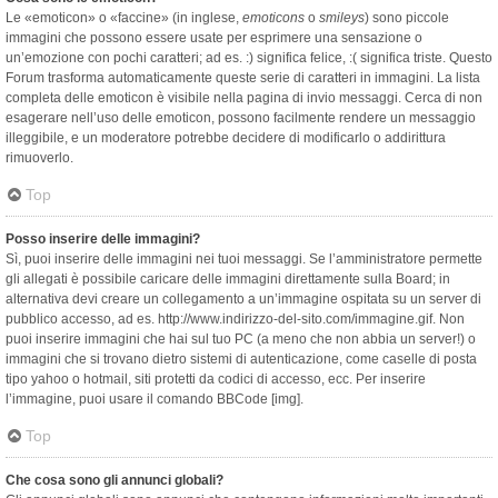
Le «emoticon» o «faccine» (in inglese,
emoticons
o
smileys
) sono piccole
immagini che possono essere usate per esprimere una sensazione o
un’emozione con pochi caratteri; ad es. :) significa felice, :( significa triste. Questo
Forum trasforma automaticamente queste serie di caratteri in immagini. La lista
completa delle emoticon è visibile nella pagina di invio messaggi. Cerca di non
esagerare nell’uso delle emoticon, possono facilmente rendere un messaggio
illeggibile, e un moderatore potrebbe decidere di modificarlo o addirittura
rimuoverlo.
Top
Posso inserire delle immagini?
Sì, puoi inserire delle immagini nei tuoi messaggi. Se l’amministratore permette
gli allegati è possibile caricare delle immagini direttamente sulla Board; in
alternativa devi creare un collegamento a un’immagine ospitata su un server di
pubblico accesso, ad es. http://www.indirizzo-del-sito.com/immagine.gif. Non
puoi inserire immagini che hai sul tuo PC (a meno che non abbia un server!) o
immagini che si trovano dietro sistemi di autenticazione, come caselle di posta
tipo yahoo o hotmail, siti protetti da codici di accesso, ecc. Per inserire
l’immagine, puoi usare il comando BBCode [img].
Top
Che cosa sono gli annunci globali?