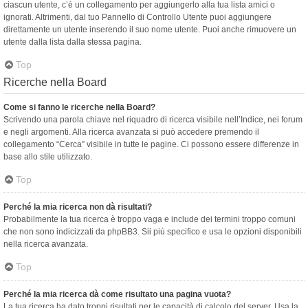
ciascun utente, c’è un collegamento per aggiungerlo alla tua lista amici o
ignorati. Altrimenti, dal tuo Pannello di Controllo Utente puoi aggiungere
direttamente un utente inserendo il suo nome utente. Puoi anche rimuovere un
utente dalla lista dalla stessa pagina.
Top
Ricerche nella Board
Come si fanno le ricerche nella Board?
Scrivendo una parola chiave nel riquadro di ricerca visibile nell’Indice, nei forum
e negli argomenti. Alla ricerca avanzata si può accedere premendo il
collegamento “Cerca” visibile in tutte le pagine. Ci possono essere differenze in
base allo stile utilizzato.
Top
Perché la mia ricerca non dà risultati?
Probabilmente la tua ricerca è troppo vaga e include dei termini troppo comuni
che non sono indicizzati da phpBB3. Sii più specifico e usa le opzioni disponibili
nella ricerca avanzata.
Top
Perché la mia ricerca dà come risultato una pagina vuota?
La tua ricerca ha dato troppi risultati per le capacità di calcolo del server. Usa la