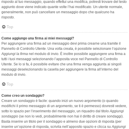
risposto al tuo messaggio, quando effettui una modifica, potresti trovare del testo
aggiunto dove viene indicato quante volte l’hai modificato. Un utente normale,
generalmente, non può cancellare un messaggio dopo che qualcuno ha
risposto.
Top
Come aggiungo una firma ai miei messaggi?
Per aggiungere una firma ad un messaggio devi prima crearne una tramite il
Pannello di Controllo Utente. Una volta creata, è possibile selezionare l’opzione
Aggiungi la firma
nel modulo di invio. È inoltre possibile aggiungere una firma a
tutti i tuoi messaggi selezionando l’apposita voce nel Pannello di Controllo
Utente. Se lo si fa, è possibile evitare che una firma venga aggiunta ai singoli
messaggi deselezionando la casella per aggiungere la firma all’interno del
modulo di invio.
Top
Come creo un sondaggio?
Creare un sondaggio è facile: quando inizi un nuovo argomento (o quando
modifichi il primo messaggio di un argomento, se ti è permesso) dovresti vedere,
sotto lo spazio per l’inserimento del messaggio, un riquadro dal titolo
Aggiungi
sondaggio
(se non lo vedi, probabilmente non hai il diritto di creare sondaggi).
Basta inserire un titolo per il sondaggio e almeno due opzioni di risposta (per
inserire un’opzione di risposta, scrivila nell’apposito spazio e clicca su
Aggiungi