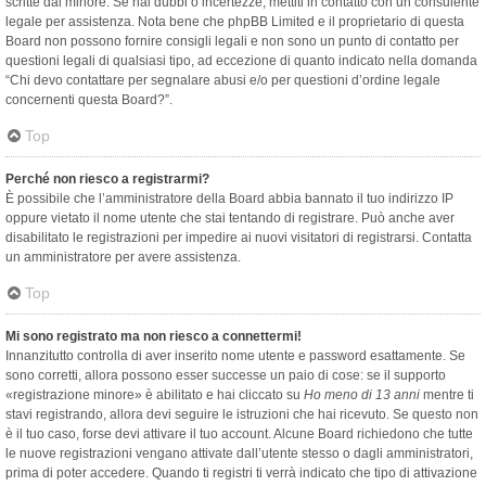
scritte dal minore. Se hai dubbi o incertezze, mettiti in contatto con un consulente
legale per assistenza. Nota bene che phpBB Limited e il proprietario di questa
Board non possono fornire consigli legali e non sono un punto di contatto per
questioni legali di qualsiasi tipo, ad eccezione di quanto indicato nella domanda
“Chi devo contattare per segnalare abusi e/o per questioni d’ordine legale
concernenti questa Board?”.
Top
Perché non riesco a registrarmi?
È possibile che l’amministratore della Board abbia bannato il tuo indirizzo IP
oppure vietato il nome utente che stai tentando di registrare. Può anche aver
disabilitato le registrazioni per impedire ai nuovi visitatori di registrarsi. Contatta
un amministratore per avere assistenza.
Top
Mi sono registrato ma non riesco a connettermi!
Innanzitutto controlla di aver inserito nome utente e password esattamente. Se
sono corretti, allora possono esser successe un paio di cose: se il supporto
«registrazione minore» è abilitato e hai cliccato su
Ho meno di 13 anni
mentre ti
stavi registrando, allora devi seguire le istruzioni che hai ricevuto. Se questo non
è il tuo caso, forse devi attivare il tuo account. Alcune Board richiedono che tutte
le nuove registrazioni vengano attivate dall’utente stesso o dagli amministratori,
prima di poter accedere. Quando ti registri ti verrà indicato che tipo di attivazione