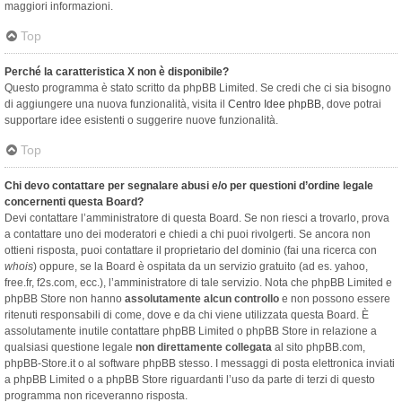
maggiori informazioni.
Top
Perché la caratteristica X non è disponibile?
Questo programma è stato scritto da phpBB Limited. Se credi che ci sia bisogno
di aggiungere una nuova funzionalità, visita il
Centro Idee phpBB
, dove potrai
supportare idee esistenti o suggerire nuove funzionalità.
Top
Chi devo contattare per segnalare abusi e/o per questioni d’ordine legale
concernenti questa Board?
Devi contattare l’amministratore di questa Board. Se non riesci a trovarlo, prova
a contattare uno dei moderatori e chiedi a chi puoi rivolgerti. Se ancora non
ottieni risposta, puoi contattare il proprietario del dominio (fai una ricerca con
whois
) oppure, se la Board è ospitata da un servizio gratuito (ad es. yahoo,
free.fr, f2s.com, ecc.), l’amministratore di tale servizio. Nota che phpBB Limited e
phpBB Store non hanno
assolutamente alcun controllo
e non possono essere
ritenuti responsabili di come, dove e da chi viene utilizzata questa Board. È
assolutamente inutile contattare phpBB Limited o phpBB Store in relazione a
qualsiasi questione legale
non direttamente collegata
al sito phpBB.com,
phpBB-Store.it o al software phpBB stesso. I messaggi di posta elettronica inviati
a phpBB Limited o a phpBB Store riguardanti l’uso da parte di terzi di questo
programma non riceveranno risposta.