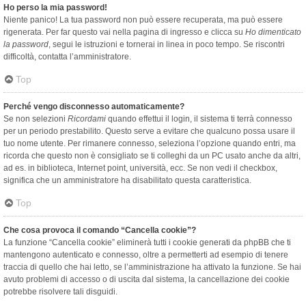
Ho perso la mia password!
Niente panico! La tua password non può essere recuperata, ma può essere
rigenerata. Per far questo vai nella pagina di ingresso e clicca su
Ho dimenticato
la password
, segui le istruzioni e tornerai in linea in poco tempo. Se riscontri
difficoltà, contatta l’amministratore.
Top
Perché vengo disconnesso automaticamente?
Se non selezioni
Ricordami
quando effettui il login, il sistema ti terrà connesso
per un periodo prestabilito. Questo serve a evitare che qualcuno possa usare il
tuo nome utente. Per rimanere connesso, seleziona l’opzione quando entri, ma
ricorda che questo non è consigliato se ti colleghi da un PC usato anche da altri,
ad es. in biblioteca, Internet point, università, ecc. Se non vedi il checkbox,
significa che un amministratore ha disabilitato questa caratteristica.
Top
Che cosa provoca il comando “Cancella cookie”?
La funzione “Cancella cookie” eliminerà tutti i cookie generati da phpBB che ti
mantengono autenticato e connesso, oltre a permetterti ad esempio di tenere
traccia di quello che hai letto, se l’amministrazione ha attivato la funzione. Se hai
avuto problemi di accesso o di uscita dal sistema, la cancellazione dei cookie
potrebbe risolvere tali disguidi.