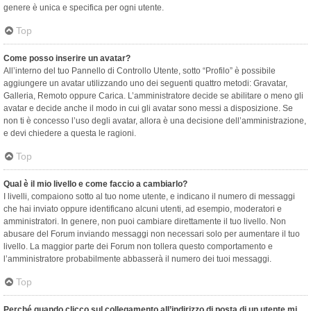
genere è unica e specifica per ogni utente.
Top
Come posso inserire un avatar?
All’interno del tuo Pannello di Controllo Utente, sotto “Profilo” è possibile
aggiungere un avatar utilizzando uno dei seguenti quattro metodi: Gravatar,
Galleria, Remoto oppure Carica. L’amministratore decide se abilitare o meno gli
avatar e decide anche il modo in cui gli avatar sono messi a disposizione. Se
non ti è concesso l’uso degli avatar, allora è una decisione dell’amministrazione,
e devi chiedere a questa le ragioni.
Top
Qual è il mio livello e come faccio a cambiarlo?
I livelli, compaiono sotto al tuo nome utente, e indicano il numero di messaggi
che hai inviato oppure identificano alcuni utenti, ad esempio, moderatori e
amministratori. In genere, non puoi cambiare direttamente il tuo livello. Non
abusare del Forum inviando messaggi non necessari solo per aumentare il tuo
livello. La maggior parte dei Forum non tollera questo comportamento e
l’amministratore probabilmente abbasserà il numero dei tuoi messaggi.
Top
Perché quando clicco sul collegamento all’indirizzo di posta di un utente mi