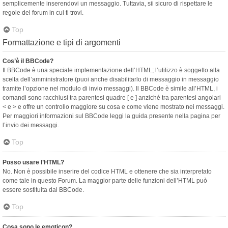
semplicemente inserendovi un messaggio. Tuttavia, sii sicuro di rispettare le
regole del forum in cui ti trovi.
Top
Formattazione e tipi di argomenti
Cos’è il BBCode?
Il BBCode è una speciale implementazione dell’HTML; l’utilizzo è soggetto alla
scelta dell’amministratore (puoi anche disabilitarlo di messaggio in messaggio
tramite l’opzione nel modulo di invio messaggi). Il BBCode è simile all’HTML, i
comandi sono racchiusi tra parentesi quadre [ e ] anziché tra parentesi angolari
< e > e offre un controllo maggiore su cosa e come viene mostrato nei messaggi.
Per maggiori informazioni sul BBCode leggi la guida presente nella pagina per
l’invio dei messaggi.
Top
Posso usare l’HTML?
No. Non è possibile inserire del codice HTML e ottenere che sia interpretato
come tale in questo Forum. La maggior parte delle funzioni dell’HTML può
essere sostituita dal BBCode.
Top
Cosa sono le emoticon?