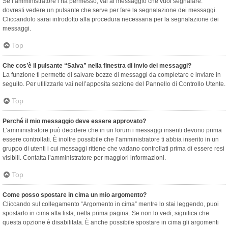
Se l’amministratore l’ha permesso, vai al messaggio che vuoi segnalare:
dovresti vedere un pulsante che serve per fare la segnalazione dei messaggi.
Cliccandolo sarai introdotto alla procedura necessaria per la segnalazione dei
messaggi.
Top
Che cos’è il pulsante “Salva” nella finestra di invio dei messaggi?
La funzione ti permette di salvare bozze di messaggi da completare e inviare in
seguito. Per utilizzarle vai nell’apposita sezione del Pannello di Controllo Utente.
Top
Perché il mio messaggio deve essere approvato?
L’amministratore può decidere che in un forum i messaggi inseriti devono prima
essere controllati. È inoltre possibile che l’amministratore ti abbia inserito in un
gruppo di utenti i cui messaggi ritiene che vadano controllati prima di essere resi
visibili. Contatta l’amministratore per maggiori informazioni.
Top
Come posso spostare in cima un mio argomento?
Cliccando sul collegamento “Argomento in cima” mentre lo stai leggendo, puoi
spostarlo in cima alla lista, nella prima pagina. Se non lo vedi, significa che
questa opzione è disabilitata. È anche possibile spostare in cima gli argomenti