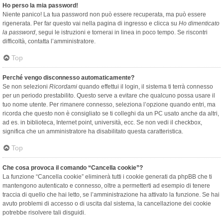
Ho perso la mia password!
Niente panico! La tua password non può essere recuperata, ma può essere
rigenerata. Per far questo vai nella pagina di ingresso e clicca su
Ho dimenticato
la password
, segui le istruzioni e tornerai in linea in poco tempo. Se riscontri
difficoltà, contatta l’amministratore.
Top
Perché vengo disconnesso automaticamente?
Se non selezioni
Ricordami
quando effettui il login, il sistema ti terrà connesso
per un periodo prestabilito. Questo serve a evitare che qualcuno possa usare il
tuo nome utente. Per rimanere connesso, seleziona l’opzione quando entri, ma
ricorda che questo non è consigliato se ti colleghi da un PC usato anche da altri,
ad es. in biblioteca, Internet point, università, ecc. Se non vedi il checkbox,
significa che un amministratore ha disabilitato questa caratteristica.
Top
Che cosa provoca il comando “Cancella cookie”?
La funzione “Cancella cookie” eliminerà tutti i cookie generati da phpBB che ti
mantengono autenticato e connesso, oltre a permetterti ad esempio di tenere
traccia di quello che hai letto, se l’amministrazione ha attivato la funzione. Se hai
avuto problemi di accesso o di uscita dal sistema, la cancellazione dei cookie
potrebbe risolvere tali disguidi.