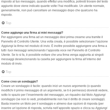
risposto al tuo messaggio, quando effettui una modifica, potresti trovare del testo
aggiunto dove viene indicato quante volte l’hai modificato. Un utente normale,
generalmente, non può cancellare un messaggio dopo che qualcuno ha
risposto.
Top
Come aggiungo una firma ai miei messaggi?
Per aggiungere una firma ad un messaggio devi prima crearne una tramite il
Pannello di Controllo Utente. Una volta creata, è possibile selezionare l’opzione
Aggiungi la firma
nel modulo di invio. È inoltre possibile aggiungere una firma a
tutti i tuoi messaggi selezionando l’apposita voce nel Pannello di Controllo
Utente. Se lo si fa, è possibile evitare che una firma venga aggiunta ai singoli
messaggi deselezionando la casella per aggiungere la firma all’interno del
modulo di invio.
Top
Come creo un sondaggio?
Creare un sondaggio è facile: quando inizi un nuovo argomento (o quando
modifichi il primo messaggio di un argomento, se ti è permesso) dovresti vedere,
sotto lo spazio per l’inserimento del messaggio, un riquadro dal titolo
Aggiungi
sondaggio
(se non lo vedi, probabilmente non hai il diritto di creare sondaggi).
Basta inserire un titolo per il sondaggio e almeno due opzioni di risposta (per
inserire un’opzione di risposta, scrivila nell’apposito spazio e clicca su
Aggiungi