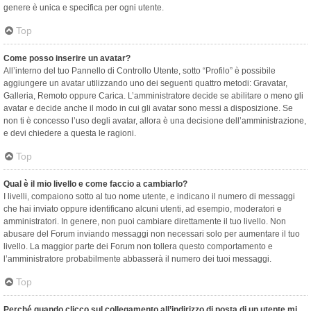
genere è unica e specifica per ogni utente.
Top
Come posso inserire un avatar?
All’interno del tuo Pannello di Controllo Utente, sotto “Profilo” è possibile
aggiungere un avatar utilizzando uno dei seguenti quattro metodi: Gravatar,
Galleria, Remoto oppure Carica. L’amministratore decide se abilitare o meno gli
avatar e decide anche il modo in cui gli avatar sono messi a disposizione. Se
non ti è concesso l’uso degli avatar, allora è una decisione dell’amministrazione,
e devi chiedere a questa le ragioni.
Top
Qual è il mio livello e come faccio a cambiarlo?
I livelli, compaiono sotto al tuo nome utente, e indicano il numero di messaggi
che hai inviato oppure identificano alcuni utenti, ad esempio, moderatori e
amministratori. In genere, non puoi cambiare direttamente il tuo livello. Non
abusare del Forum inviando messaggi non necessari solo per aumentare il tuo
livello. La maggior parte dei Forum non tollera questo comportamento e
l’amministratore probabilmente abbasserà il numero dei tuoi messaggi.
Top
Perché quando clicco sul collegamento all’indirizzo di posta di un utente mi