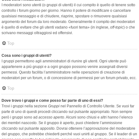
I moderatori sono utenti (o gruppi di utenti) il cui compito è quello di tenere sotto
controllo i forum giorno per giorno. Hanno il potere di modificare o cancellare
qualsiasi messaggio e di chiudere, riaprire, spostare o rimuovere qualsiasi
argomento del forum da loro moderato. Generalmente il compito dei moderatori
è quello di evitare che gli utenti vadano «fuori tema» (in inglese,
off-topic
) o che
scrivano messaggi oltraggiosi ed offensivi.
Top
Cosa sono i gruppi di utenti?
I gruppi permettono agli amministratori di riunire gli utenti. Ogni utente può
appartenere a più gruppi e a ogni gruppo possono venire assegnati diversi
permessi. Questo facilita l’amministratore nelle operazioni di creazione di
moderatori per un forum, o di concessione di permessi per un forum privato, ecc.
Top
Dove trovo i gruppi e come posso far parte di uno di essi?
Trovi i gruppi nella sezione
Gruppi
nel Pannello di Controllo Utente. Se vuoi far
parte di uno di questi procedi cliccando sul pulsante appropriato. Non sempre
però i gruppi sono ad
accesso aperto
. Alcuni sono chiusi e altri hanno l’elenco
dei membri nascosto. Se il gruppo è aperto, puoi chiedere l’ammissione
cliccando sul pulsante apposito. Dovrai ottenere l’approvazione del moderatore
del gruppo, che potrebbe chiederti perché vuoi unirti al gruppo. Se il leader di un