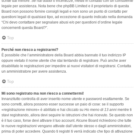
scritte dal minore. Se hai dubbi o incertezze, mettiti in contatto con un consulente
legale per assistenza. Nota bene che phpBB Limited e il proprietario di questa
Board non possono fornire consigli legali e non sono un punto di contatto per
questioni legali di qualsiasi tipo, ad eccezione di quanto indicato nella domanda
“Chi devo contattare per segnalare abusi e/o per questioni d’ordine legale
concernenti questa Board?”.
Top
Perché non riesco a registrarmi?
È possibile che l’amministratore della Board abbia bannato il tuo indirizzo IP
oppure vietato il nome utente che stai tentando di registrare. Può anche aver
disabilitato le registrazioni per impedire ai nuovi visitatori di registrarsi. Contatta
un amministratore per avere assistenza.
Top
Mi sono registrato ma non riesco a connettermi!
Innanzitutto controlla di aver inserito nome utente e password esattamente. Se
sono corretti, allora possono esser successe un paio di cose: se il supporto
«registrazione minore» è abilitato e hai cliccato su
Ho meno di 13 anni
mentre ti
stavi registrando, allora devi seguire le istruzioni che hai ricevuto. Se questo non
è il tuo caso, forse devi attivare il tuo account. Alcune Board richiedono che tutte
le nuove registrazioni vengano attivate dall’utente stesso o dagli amministratori,
prima di poter accedere. Quando ti registri ti verrà indicato che tipo di attivazione