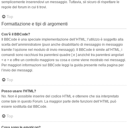
semplicemente inserendovi un messaggio. Tuttavia, sii sicuro di rispettare le
regole del forum in cui ti trovi.
Top
Formattazione e tipi di argomenti
Cos’è il BBCode?
Il BBCode è una speciale implementazione dell’HTML; l’utilizzo è soggetto alla
scelta dell’amministratore (puoi anche disabilitarlo di messaggio in messaggio
tramite l’opzione nel modulo di invio messaggi). Il BBCode è simile all’HTML, i
comandi sono racchiusi tra parentesi quadre [ e ] anziché tra parentesi angolari
< e > e offre un controllo maggiore su cosa e come viene mostrato nei messaggi.
Per maggiori informazioni sul BBCode leggi la guida presente nella pagina per
l’invio dei messaggi.
Top
Posso usare l’HTML?
No. Non è possibile inserire del codice HTML e ottenere che sia interpretato
come tale in questo Forum. La maggior parte delle funzioni dell’HTML può
essere sostituita dal BBCode.
Top
Cosa sono le emoticon?