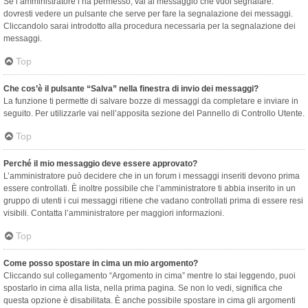
Se l’amministratore l’ha permesso, vai al messaggio che vuoi segnalare:
dovresti vedere un pulsante che serve per fare la segnalazione dei messaggi.
Cliccandolo sarai introdotto alla procedura necessaria per la segnalazione dei
messaggi.
Top
Che cos’è il pulsante “Salva” nella finestra di invio dei messaggi?
La funzione ti permette di salvare bozze di messaggi da completare e inviare in
seguito. Per utilizzarle vai nell’apposita sezione del Pannello di Controllo Utente.
Top
Perché il mio messaggio deve essere approvato?
L’amministratore può decidere che in un forum i messaggi inseriti devono prima
essere controllati. È inoltre possibile che l’amministratore ti abbia inserito in un
gruppo di utenti i cui messaggi ritiene che vadano controllati prima di essere resi
visibili. Contatta l’amministratore per maggiori informazioni.
Top
Come posso spostare in cima un mio argomento?
Cliccando sul collegamento “Argomento in cima” mentre lo stai leggendo, puoi
spostarlo in cima alla lista, nella prima pagina. Se non lo vedi, significa che
questa opzione è disabilitata. È anche possibile spostare in cima gli argomenti