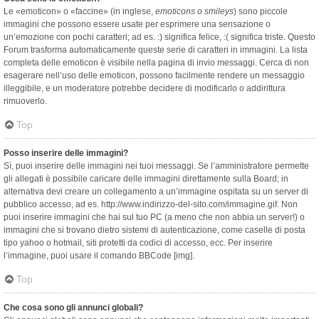
Le «emoticon» o «faccine» (in inglese,
emoticons
o
smileys
) sono piccole
immagini che possono essere usate per esprimere una sensazione o
un’emozione con pochi caratteri; ad es. :) significa felice, :( significa triste. Questo
Forum trasforma automaticamente queste serie di caratteri in immagini. La lista
completa delle emoticon è visibile nella pagina di invio messaggi. Cerca di non
esagerare nell’uso delle emoticon, possono facilmente rendere un messaggio
illeggibile, e un moderatore potrebbe decidere di modificarlo o addirittura
rimuoverlo.
Top
Posso inserire delle immagini?
Sì, puoi inserire delle immagini nei tuoi messaggi. Se l’amministratore permette
gli allegati è possibile caricare delle immagini direttamente sulla Board; in
alternativa devi creare un collegamento a un’immagine ospitata su un server di
pubblico accesso, ad es. http://www.indirizzo-del-sito.com/immagine.gif. Non
puoi inserire immagini che hai sul tuo PC (a meno che non abbia un server!) o
immagini che si trovano dietro sistemi di autenticazione, come caselle di posta
tipo yahoo o hotmail, siti protetti da codici di accesso, ecc. Per inserire
l’immagine, puoi usare il comando BBCode [img].
Top
Che cosa sono gli annunci globali?