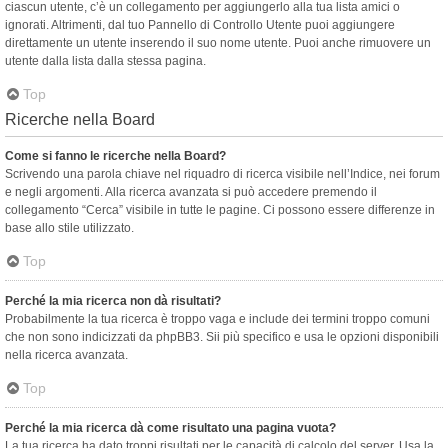
ciascun utente, c’è un collegamento per aggiungerlo alla tua lista amici o
ignorati. Altrimenti, dal tuo Pannello di Controllo Utente puoi aggiungere
direttamente un utente inserendo il suo nome utente. Puoi anche rimuovere un
utente dalla lista dalla stessa pagina.
Top
Ricerche nella Board
Come si fanno le ricerche nella Board?
Scrivendo una parola chiave nel riquadro di ricerca visibile nell’Indice, nei forum
e negli argomenti. Alla ricerca avanzata si può accedere premendo il
collegamento “Cerca” visibile in tutte le pagine. Ci possono essere differenze in
base allo stile utilizzato.
Top
Perché la mia ricerca non dà risultati?
Probabilmente la tua ricerca è troppo vaga e include dei termini troppo comuni
che non sono indicizzati da phpBB3. Sii più specifico e usa le opzioni disponibili
nella ricerca avanzata.
Top
Perché la mia ricerca dà come risultato una pagina vuota?
La tua ricerca ha dato troppi risultati per le capacità di calcolo del server. Usa la