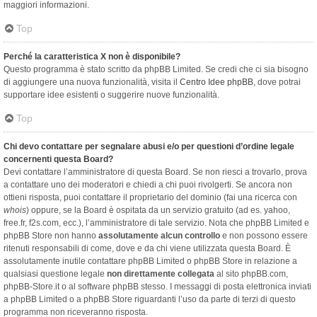
maggiori informazioni.
Top
Perché la caratteristica X non è disponibile?
Questo programma è stato scritto da phpBB Limited. Se credi che ci sia bisogno
di aggiungere una nuova funzionalità, visita il
Centro Idee phpBB
, dove potrai
supportare idee esistenti o suggerire nuove funzionalità.
Top
Chi devo contattare per segnalare abusi e/o per questioni d’ordine legale
concernenti questa Board?
Devi contattare l’amministratore di questa Board. Se non riesci a trovarlo, prova
a contattare uno dei moderatori e chiedi a chi puoi rivolgerti. Se ancora non
ottieni risposta, puoi contattare il proprietario del dominio (fai una ricerca con
whois
) oppure, se la Board è ospitata da un servizio gratuito (ad es. yahoo,
free.fr, f2s.com, ecc.), l’amministratore di tale servizio. Nota che phpBB Limited e
phpBB Store non hanno
assolutamente alcun controllo
e non possono essere
ritenuti responsabili di come, dove e da chi viene utilizzata questa Board. È
assolutamente inutile contattare phpBB Limited o phpBB Store in relazione a
qualsiasi questione legale
non direttamente collegata
al sito phpBB.com,
phpBB-Store.it o al software phpBB stesso. I messaggi di posta elettronica inviati
a phpBB Limited o a phpBB Store riguardanti l’uso da parte di terzi di questo
programma non riceveranno risposta.