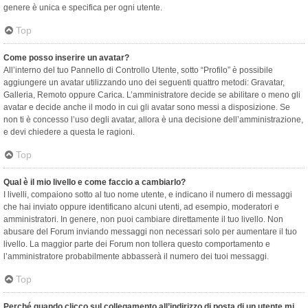
genere è unica e specifica per ogni utente.
Top
Come posso inserire un avatar?
All’interno del tuo Pannello di Controllo Utente, sotto “Profilo” è possibile
aggiungere un avatar utilizzando uno dei seguenti quattro metodi: Gravatar,
Galleria, Remoto oppure Carica. L’amministratore decide se abilitare o meno gli
avatar e decide anche il modo in cui gli avatar sono messi a disposizione. Se
non ti è concesso l’uso degli avatar, allora è una decisione dell’amministrazione,
e devi chiedere a questa le ragioni.
Top
Qual è il mio livello e come faccio a cambiarlo?
I livelli, compaiono sotto al tuo nome utente, e indicano il numero di messaggi
che hai inviato oppure identificano alcuni utenti, ad esempio, moderatori e
amministratori. In genere, non puoi cambiare direttamente il tuo livello. Non
abusare del Forum inviando messaggi non necessari solo per aumentare il tuo
livello. La maggior parte dei Forum non tollera questo comportamento e
l’amministratore probabilmente abbasserà il numero dei tuoi messaggi.
Top
Perché quando clicco sul collegamento all’indirizzo di posta di un utente mi