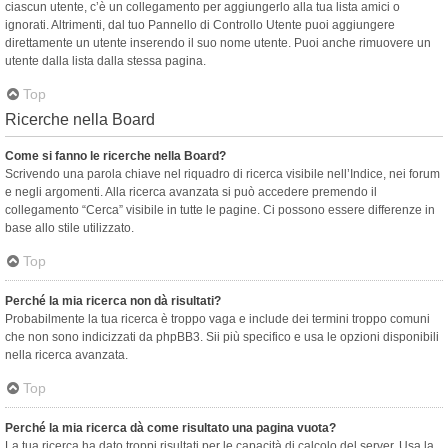
ciascun utente, c’è un collegamento per aggiungerlo alla tua lista amici o
ignorati. Altrimenti, dal tuo Pannello di Controllo Utente puoi aggiungere
direttamente un utente inserendo il suo nome utente. Puoi anche rimuovere un
utente dalla lista dalla stessa pagina.
Top
Ricerche nella Board
Come si fanno le ricerche nella Board?
Scrivendo una parola chiave nel riquadro di ricerca visibile nell’Indice, nei forum
e negli argomenti. Alla ricerca avanzata si può accedere premendo il
collegamento “Cerca” visibile in tutte le pagine. Ci possono essere differenze in
base allo stile utilizzato.
Top
Perché la mia ricerca non dà risultati?
Probabilmente la tua ricerca è troppo vaga e include dei termini troppo comuni
che non sono indicizzati da phpBB3. Sii più specifico e usa le opzioni disponibili
nella ricerca avanzata.
Top
Perché la mia ricerca dà come risultato una pagina vuota?
La tua ricerca ha dato troppi risultati per le capacità di calcolo del server. Usa la