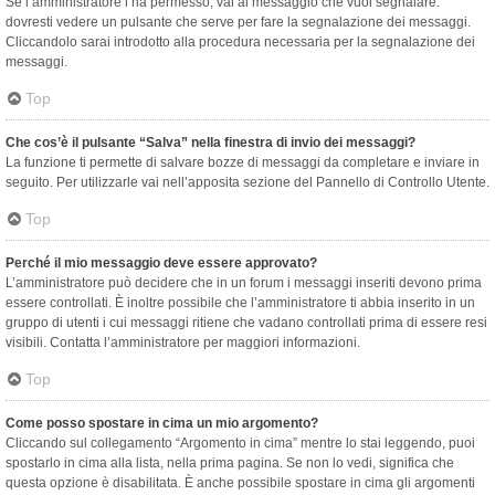
Se l’amministratore l’ha permesso, vai al messaggio che vuoi segnalare:
dovresti vedere un pulsante che serve per fare la segnalazione dei messaggi.
Cliccandolo sarai introdotto alla procedura necessaria per la segnalazione dei
messaggi.
Top
Che cos’è il pulsante “Salva” nella finestra di invio dei messaggi?
La funzione ti permette di salvare bozze di messaggi da completare e inviare in
seguito. Per utilizzarle vai nell’apposita sezione del Pannello di Controllo Utente.
Top
Perché il mio messaggio deve essere approvato?
L’amministratore può decidere che in un forum i messaggi inseriti devono prima
essere controllati. È inoltre possibile che l’amministratore ti abbia inserito in un
gruppo di utenti i cui messaggi ritiene che vadano controllati prima di essere resi
visibili. Contatta l’amministratore per maggiori informazioni.
Top
Come posso spostare in cima un mio argomento?
Cliccando sul collegamento “Argomento in cima” mentre lo stai leggendo, puoi
spostarlo in cima alla lista, nella prima pagina. Se non lo vedi, significa che
questa opzione è disabilitata. È anche possibile spostare in cima gli argomenti