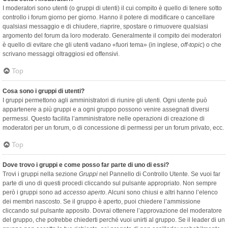
I moderatori sono utenti (o gruppi di utenti) il cui compito è quello di tenere sotto
controllo i forum giorno per giorno. Hanno il potere di modificare o cancellare
qualsiasi messaggio e di chiudere, riaprire, spostare o rimuovere qualsiasi
argomento del forum da loro moderato. Generalmente il compito dei moderatori
è quello di evitare che gli utenti vadano «fuori tema» (in inglese,
off-topic
) o che
scrivano messaggi oltraggiosi ed offensivi.
Top
Cosa sono i gruppi di utenti?
I gruppi permettono agli amministratori di riunire gli utenti. Ogni utente può
appartenere a più gruppi e a ogni gruppo possono venire assegnati diversi
permessi. Questo facilita l’amministratore nelle operazioni di creazione di
moderatori per un forum, o di concessione di permessi per un forum privato, ecc.
Top
Dove trovo i gruppi e come posso far parte di uno di essi?
Trovi i gruppi nella sezione
Gruppi
nel Pannello di Controllo Utente. Se vuoi far
parte di uno di questi procedi cliccando sul pulsante appropriato. Non sempre
però i gruppi sono ad
accesso aperto
. Alcuni sono chiusi e altri hanno l’elenco
dei membri nascosto. Se il gruppo è aperto, puoi chiedere l’ammissione
cliccando sul pulsante apposito. Dovrai ottenere l’approvazione del moderatore
del gruppo, che potrebbe chiederti perché vuoi unirti al gruppo. Se il leader di un