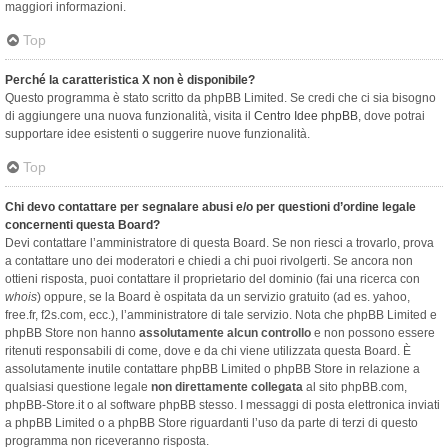
maggiori informazioni.
Top
Perché la caratteristica X non è disponibile?
Questo programma è stato scritto da phpBB Limited. Se credi che ci sia bisogno
di aggiungere una nuova funzionalità, visita il
Centro Idee phpBB
, dove potrai
supportare idee esistenti o suggerire nuove funzionalità.
Top
Chi devo contattare per segnalare abusi e/o per questioni d’ordine legale
concernenti questa Board?
Devi contattare l’amministratore di questa Board. Se non riesci a trovarlo, prova
a contattare uno dei moderatori e chiedi a chi puoi rivolgerti. Se ancora non
ottieni risposta, puoi contattare il proprietario del dominio (fai una ricerca con
whois
) oppure, se la Board è ospitata da un servizio gratuito (ad es. yahoo,
free.fr, f2s.com, ecc.), l’amministratore di tale servizio. Nota che phpBB Limited e
phpBB Store non hanno
assolutamente alcun controllo
e non possono essere
ritenuti responsabili di come, dove e da chi viene utilizzata questa Board. È
assolutamente inutile contattare phpBB Limited o phpBB Store in relazione a
qualsiasi questione legale
non direttamente collegata
al sito phpBB.com,
phpBB-Store.it o al software phpBB stesso. I messaggi di posta elettronica inviati
a phpBB Limited o a phpBB Store riguardanti l’uso da parte di terzi di questo
programma non riceveranno risposta.