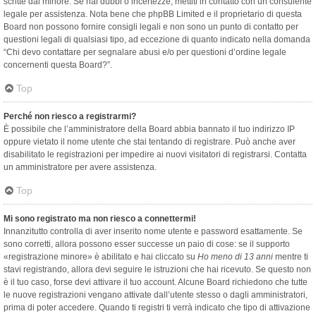
scritte dal minore. Se hai dubbi o incertezze, mettiti in contatto con un consulente
legale per assistenza. Nota bene che phpBB Limited e il proprietario di questa
Board non possono fornire consigli legali e non sono un punto di contatto per
questioni legali di qualsiasi tipo, ad eccezione di quanto indicato nella domanda
“Chi devo contattare per segnalare abusi e/o per questioni d’ordine legale
concernenti questa Board?”.
Top
Perché non riesco a registrarmi?
È possibile che l’amministratore della Board abbia bannato il tuo indirizzo IP
oppure vietato il nome utente che stai tentando di registrare. Può anche aver
disabilitato le registrazioni per impedire ai nuovi visitatori di registrarsi. Contatta
un amministratore per avere assistenza.
Top
Mi sono registrato ma non riesco a connettermi!
Innanzitutto controlla di aver inserito nome utente e password esattamente. Se
sono corretti, allora possono esser successe un paio di cose: se il supporto
«registrazione minore» è abilitato e hai cliccato su
Ho meno di 13 anni
mentre ti
stavi registrando, allora devi seguire le istruzioni che hai ricevuto. Se questo non
è il tuo caso, forse devi attivare il tuo account. Alcune Board richiedono che tutte
le nuove registrazioni vengano attivate dall’utente stesso o dagli amministratori,
prima di poter accedere. Quando ti registri ti verrà indicato che tipo di attivazione