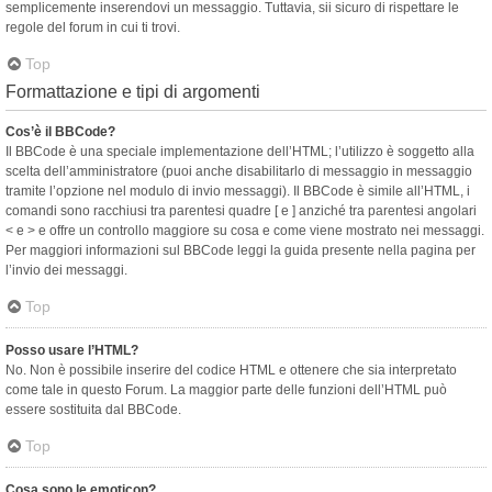
semplicemente inserendovi un messaggio. Tuttavia, sii sicuro di rispettare le
regole del forum in cui ti trovi.
Top
Formattazione e tipi di argomenti
Cos’è il BBCode?
Il BBCode è una speciale implementazione dell’HTML; l’utilizzo è soggetto alla
scelta dell’amministratore (puoi anche disabilitarlo di messaggio in messaggio
tramite l’opzione nel modulo di invio messaggi). Il BBCode è simile all’HTML, i
comandi sono racchiusi tra parentesi quadre [ e ] anziché tra parentesi angolari
< e > e offre un controllo maggiore su cosa e come viene mostrato nei messaggi.
Per maggiori informazioni sul BBCode leggi la guida presente nella pagina per
l’invio dei messaggi.
Top
Posso usare l’HTML?
No. Non è possibile inserire del codice HTML e ottenere che sia interpretato
come tale in questo Forum. La maggior parte delle funzioni dell’HTML può
essere sostituita dal BBCode.
Top
Cosa sono le emoticon?