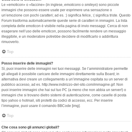
Le «emoticon» o «faccine» (in inglese,
emoticons
o
smileys
) sono piccole
immagini che possono essere usate per esprimere una sensazione o
un’emozione con pochi caratteri; ad es. :) significa felice, :( significa triste. Questo
Forum trasforma automaticamente queste serie di caratteri in immagini. La lista
completa delle emoticon è visibile nella pagina di invio messaggi. Cerca di non
esagerare nell’uso delle emoticon, possono facilmente rendere un messaggio
illeggibile, e un moderatore potrebbe decidere di modificarlo o addirittura
rimuoverlo.
Top
Posso inserire delle immagini?
Sì, puoi inserire delle immagini nei tuoi messaggi. Se l’amministratore permette
gli allegati è possibile caricare delle immagini direttamente sulla Board; in
alternativa devi creare un collegamento a un’immagine ospitata su un server di
pubblico accesso, ad es. http://www.indirizzo-del-sito.com/immagine.gif. Non
puoi inserire immagini che hai sul tuo PC (a meno che non abbia un server!) o
immagini che si trovano dietro sistemi di autenticazione, come caselle di posta
tipo yahoo o hotmail, siti protetti da codici di accesso, ecc. Per inserire
l’immagine, puoi usare il comando BBCode [img].
Top
Che cosa sono gli annunci globali?