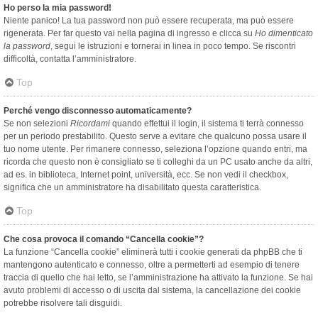
Ho perso la mia password!
Niente panico! La tua password non può essere recuperata, ma può essere
rigenerata. Per far questo vai nella pagina di ingresso e clicca su
Ho dimenticato
la password
, segui le istruzioni e tornerai in linea in poco tempo. Se riscontri
difficoltà, contatta l’amministratore.
Top
Perché vengo disconnesso automaticamente?
Se non selezioni
Ricordami
quando effettui il login, il sistema ti terrà connesso
per un periodo prestabilito. Questo serve a evitare che qualcuno possa usare il
tuo nome utente. Per rimanere connesso, seleziona l’opzione quando entri, ma
ricorda che questo non è consigliato se ti colleghi da un PC usato anche da altri,
ad es. in biblioteca, Internet point, università, ecc. Se non vedi il checkbox,
significa che un amministratore ha disabilitato questa caratteristica.
Top
Che cosa provoca il comando “Cancella cookie”?
La funzione “Cancella cookie” eliminerà tutti i cookie generati da phpBB che ti
mantengono autenticato e connesso, oltre a permetterti ad esempio di tenere
traccia di quello che hai letto, se l’amministrazione ha attivato la funzione. Se hai
avuto problemi di accesso o di uscita dal sistema, la cancellazione dei cookie
potrebbe risolvere tali disguidi.