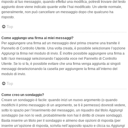
risposto al tuo messaggio, quando effettui una modifica, potresti trovare del testo
aggiunto dove viene indicato quante volte l’hai modificato. Un utente normale,
generalmente, non può cancellare un messaggio dopo che qualcuno ha
risposto.
Top
Come aggiungo una firma ai miei messaggi?
Per aggiungere una firma ad un messaggio devi prima crearne una tramite il
Pannello di Controllo Utente. Una volta creata, è possibile selezionare l’opzione
Aggiungi la firma
nel modulo di invio. È inoltre possibile aggiungere una firma a
tutti i tuoi messaggi selezionando l’apposita voce nel Pannello di Controllo
Utente. Se lo si fa, è possibile evitare che una firma venga aggiunta ai singoli
messaggi deselezionando la casella per aggiungere la firma all’interno del
modulo di invio.
Top
Come creo un sondaggio?
Creare un sondaggio è facile: quando inizi un nuovo argomento (o quando
modifichi il primo messaggio di un argomento, se ti è permesso) dovresti vedere,
sotto lo spazio per l’inserimento del messaggio, un riquadro dal titolo
Aggiungi
sondaggio
(se non lo vedi, probabilmente non hai il diritto di creare sondaggi).
Basta inserire un titolo per il sondaggio e almeno due opzioni di risposta (per
inserire un’opzione di risposta, scrivila nell’apposito spazio e clicca su
Aggiungi