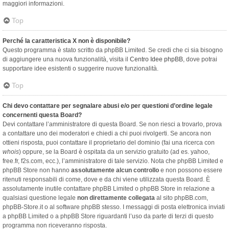
maggiori informazioni.
Top
Perché la caratteristica X non è disponibile?
Questo programma è stato scritto da phpBB Limited. Se credi che ci sia bisogno
di aggiungere una nuova funzionalità, visita il
Centro Idee phpBB
, dove potrai
supportare idee esistenti o suggerire nuove funzionalità.
Top
Chi devo contattare per segnalare abusi e/o per questioni d’ordine legale
concernenti questa Board?
Devi contattare l’amministratore di questa Board. Se non riesci a trovarlo, prova
a contattare uno dei moderatori e chiedi a chi puoi rivolgerti. Se ancora non
ottieni risposta, puoi contattare il proprietario del dominio (fai una ricerca con
whois
) oppure, se la Board è ospitata da un servizio gratuito (ad es. yahoo,
free.fr, f2s.com, ecc.), l’amministratore di tale servizio. Nota che phpBB Limited e
phpBB Store non hanno
assolutamente alcun controllo
e non possono essere
ritenuti responsabili di come, dove e da chi viene utilizzata questa Board. È
assolutamente inutile contattare phpBB Limited o phpBB Store in relazione a
qualsiasi questione legale
non direttamente collegata
al sito phpBB.com,
phpBB-Store.it o al software phpBB stesso. I messaggi di posta elettronica inviati
a phpBB Limited o a phpBB Store riguardanti l’uso da parte di terzi di questo
programma non riceveranno risposta.