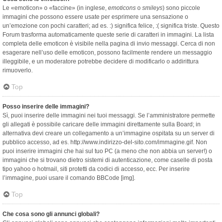
Le «emoticon» o «faccine» (in inglese,
emoticons
o
smileys
) sono piccole
immagini che possono essere usate per esprimere una sensazione o
un’emozione con pochi caratteri; ad es. :) significa felice, :( significa triste. Questo
Forum trasforma automaticamente queste serie di caratteri in immagini. La lista
completa delle emoticon è visibile nella pagina di invio messaggi. Cerca di non
esagerare nell’uso delle emoticon, possono facilmente rendere un messaggio
illeggibile, e un moderatore potrebbe decidere di modificarlo o addirittura
rimuoverlo.
Top
Posso inserire delle immagini?
Sì, puoi inserire delle immagini nei tuoi messaggi. Se l’amministratore permette
gli allegati è possibile caricare delle immagini direttamente sulla Board; in
alternativa devi creare un collegamento a un’immagine ospitata su un server di
pubblico accesso, ad es. http://www.indirizzo-del-sito.com/immagine.gif. Non
puoi inserire immagini che hai sul tuo PC (a meno che non abbia un server!) o
immagini che si trovano dietro sistemi di autenticazione, come caselle di posta
tipo yahoo o hotmail, siti protetti da codici di accesso, ecc. Per inserire
l’immagine, puoi usare il comando BBCode [img].
Top
Che cosa sono gli annunci globali?