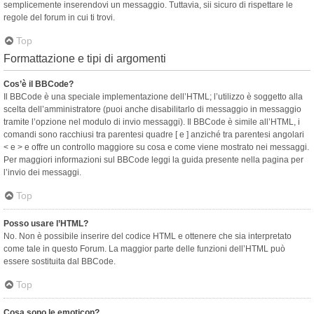
semplicemente inserendovi un messaggio. Tuttavia, sii sicuro di rispettare le
regole del forum in cui ti trovi.
Top
Formattazione e tipi di argomenti
Cos’è il BBCode?
Il BBCode è una speciale implementazione dell’HTML; l’utilizzo è soggetto alla
scelta dell’amministratore (puoi anche disabilitarlo di messaggio in messaggio
tramite l’opzione nel modulo di invio messaggi). Il BBCode è simile all’HTML, i
comandi sono racchiusi tra parentesi quadre [ e ] anziché tra parentesi angolari
< e > e offre un controllo maggiore su cosa e come viene mostrato nei messaggi.
Per maggiori informazioni sul BBCode leggi la guida presente nella pagina per
l’invio dei messaggi.
Top
Posso usare l’HTML?
No. Non è possibile inserire del codice HTML e ottenere che sia interpretato
come tale in questo Forum. La maggior parte delle funzioni dell’HTML può
essere sostituita dal BBCode.
Top
Cosa sono le emoticon?