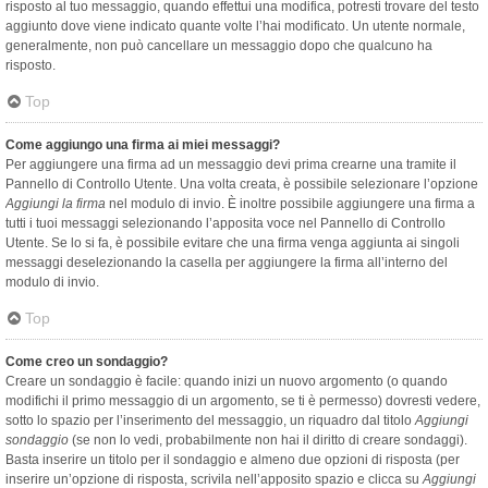
risposto al tuo messaggio, quando effettui una modifica, potresti trovare del testo
aggiunto dove viene indicato quante volte l’hai modificato. Un utente normale,
generalmente, non può cancellare un messaggio dopo che qualcuno ha
risposto.
Top
Come aggiungo una firma ai miei messaggi?
Per aggiungere una firma ad un messaggio devi prima crearne una tramite il
Pannello di Controllo Utente. Una volta creata, è possibile selezionare l’opzione
Aggiungi la firma
nel modulo di invio. È inoltre possibile aggiungere una firma a
tutti i tuoi messaggi selezionando l’apposita voce nel Pannello di Controllo
Utente. Se lo si fa, è possibile evitare che una firma venga aggiunta ai singoli
messaggi deselezionando la casella per aggiungere la firma all’interno del
modulo di invio.
Top
Come creo un sondaggio?
Creare un sondaggio è facile: quando inizi un nuovo argomento (o quando
modifichi il primo messaggio di un argomento, se ti è permesso) dovresti vedere,
sotto lo spazio per l’inserimento del messaggio, un riquadro dal titolo
Aggiungi
sondaggio
(se non lo vedi, probabilmente non hai il diritto di creare sondaggi).
Basta inserire un titolo per il sondaggio e almeno due opzioni di risposta (per
inserire un’opzione di risposta, scrivila nell’apposito spazio e clicca su
Aggiungi