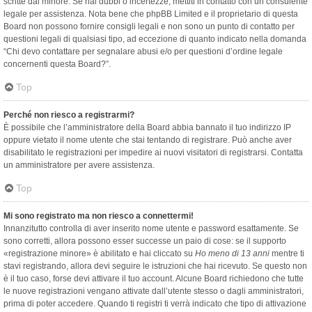
scritte dal minore. Se hai dubbi o incertezze, mettiti in contatto con un consulente
legale per assistenza. Nota bene che phpBB Limited e il proprietario di questa
Board non possono fornire consigli legali e non sono un punto di contatto per
questioni legali di qualsiasi tipo, ad eccezione di quanto indicato nella domanda
“Chi devo contattare per segnalare abusi e/o per questioni d’ordine legale
concernenti questa Board?”.
Top
Perché non riesco a registrarmi?
È possibile che l’amministratore della Board abbia bannato il tuo indirizzo IP
oppure vietato il nome utente che stai tentando di registrare. Può anche aver
disabilitato le registrazioni per impedire ai nuovi visitatori di registrarsi. Contatta
un amministratore per avere assistenza.
Top
Mi sono registrato ma non riesco a connettermi!
Innanzitutto controlla di aver inserito nome utente e password esattamente. Se
sono corretti, allora possono esser successe un paio di cose: se il supporto
«registrazione minore» è abilitato e hai cliccato su
Ho meno di 13 anni
mentre ti
stavi registrando, allora devi seguire le istruzioni che hai ricevuto. Se questo non
è il tuo caso, forse devi attivare il tuo account. Alcune Board richiedono che tutte
le nuove registrazioni vengano attivate dall’utente stesso o dagli amministratori,
prima di poter accedere. Quando ti registri ti verrà indicato che tipo di attivazione