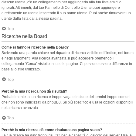
ciascun utente, c’è un collegamento per aggiungerlo alla tua lista amici o
ignorati. Altrimenti, dal tuo Pannello di Controllo Utente puoi aggiungere
direttamente un utente inserendo il suo nome utente. Puoi anche rimuovere un
utente dalla lista dalla stessa pagina.
Top
Ricerche nella Board
Come si fanno le ricerche nella Board?
Scrivendo una parola chiave nel riquadro di ricerca visibile nell’Indice, nei forum
e negli argomenti. Alla ricerca avanzata si può accedere premendo il
collegamento “Cerca” visibile in tutte le pagine. Ci possono essere differenze in
base allo stile utilizzato.
Top
Perché la mia ricerca non dà risultati?
Probabilmente la tua ricerca è troppo vaga e include dei termini troppo comuni
che non sono indicizzati da phpBB3. Sii più specifico e usa le opzioni disponibili
nella ricerca avanzata.
Top
Perché la mia ricerca dà come risultato una pagina vuota?
La tua ricerca ha dato troppi risultati per le capacità di calcolo del server. Usa la