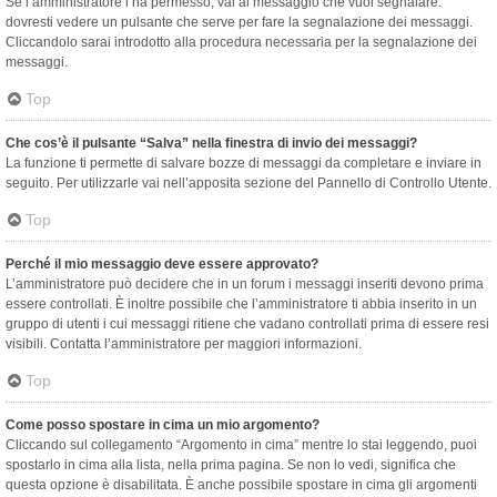
Se l’amministratore l’ha permesso, vai al messaggio che vuoi segnalare:
dovresti vedere un pulsante che serve per fare la segnalazione dei messaggi.
Cliccandolo sarai introdotto alla procedura necessaria per la segnalazione dei
messaggi.
Top
Che cos’è il pulsante “Salva” nella finestra di invio dei messaggi?
La funzione ti permette di salvare bozze di messaggi da completare e inviare in
seguito. Per utilizzarle vai nell’apposita sezione del Pannello di Controllo Utente.
Top
Perché il mio messaggio deve essere approvato?
L’amministratore può decidere che in un forum i messaggi inseriti devono prima
essere controllati. È inoltre possibile che l’amministratore ti abbia inserito in un
gruppo di utenti i cui messaggi ritiene che vadano controllati prima di essere resi
visibili. Contatta l’amministratore per maggiori informazioni.
Top
Come posso spostare in cima un mio argomento?
Cliccando sul collegamento “Argomento in cima” mentre lo stai leggendo, puoi
spostarlo in cima alla lista, nella prima pagina. Se non lo vedi, significa che
questa opzione è disabilitata. È anche possibile spostare in cima gli argomenti