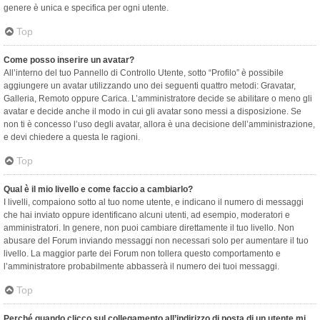
genere è unica e specifica per ogni utente.
Top
Come posso inserire un avatar?
All’interno del tuo Pannello di Controllo Utente, sotto “Profilo” è possibile
aggiungere un avatar utilizzando uno dei seguenti quattro metodi: Gravatar,
Galleria, Remoto oppure Carica. L’amministratore decide se abilitare o meno gli
avatar e decide anche il modo in cui gli avatar sono messi a disposizione. Se
non ti è concesso l’uso degli avatar, allora è una decisione dell’amministrazione,
e devi chiedere a questa le ragioni.
Top
Qual è il mio livello e come faccio a cambiarlo?
I livelli, compaiono sotto al tuo nome utente, e indicano il numero di messaggi
che hai inviato oppure identificano alcuni utenti, ad esempio, moderatori e
amministratori. In genere, non puoi cambiare direttamente il tuo livello. Non
abusare del Forum inviando messaggi non necessari solo per aumentare il tuo
livello. La maggior parte dei Forum non tollera questo comportamento e
l’amministratore probabilmente abbasserà il numero dei tuoi messaggi.
Top
Perché quando clicco sul collegamento all’indirizzo di posta di un utente mi