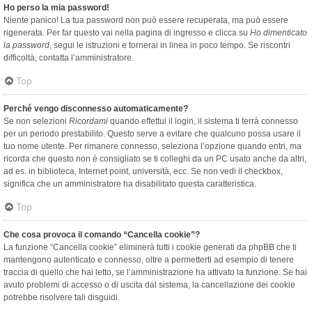
Ho perso la mia password!
Niente panico! La tua password non può essere recuperata, ma può essere
rigenerata. Per far questo vai nella pagina di ingresso e clicca su
Ho dimenticato
la password
, segui le istruzioni e tornerai in linea in poco tempo. Se riscontri
difficoltà, contatta l’amministratore.
Top
Perché vengo disconnesso automaticamente?
Se non selezioni
Ricordami
quando effettui il login, il sistema ti terrà connesso
per un periodo prestabilito. Questo serve a evitare che qualcuno possa usare il
tuo nome utente. Per rimanere connesso, seleziona l’opzione quando entri, ma
ricorda che questo non è consigliato se ti colleghi da un PC usato anche da altri,
ad es. in biblioteca, Internet point, università, ecc. Se non vedi il checkbox,
significa che un amministratore ha disabilitato questa caratteristica.
Top
Che cosa provoca il comando “Cancella cookie”?
La funzione “Cancella cookie” eliminerà tutti i cookie generati da phpBB che ti
mantengono autenticato e connesso, oltre a permetterti ad esempio di tenere
traccia di quello che hai letto, se l’amministrazione ha attivato la funzione. Se hai
avuto problemi di accesso o di uscita dal sistema, la cancellazione dei cookie
potrebbe risolvere tali disguidi.