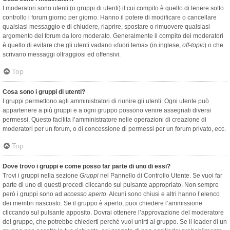
I moderatori sono utenti (o gruppi di utenti) il cui compito è quello di tenere sotto
controllo i forum giorno per giorno. Hanno il potere di modificare o cancellare
qualsiasi messaggio e di chiudere, riaprire, spostare o rimuovere qualsiasi
argomento del forum da loro moderato. Generalmente il compito dei moderatori
è quello di evitare che gli utenti vadano «fuori tema» (in inglese,
off-topic
) o che
scrivano messaggi oltraggiosi ed offensivi.
Top
Cosa sono i gruppi di utenti?
I gruppi permettono agli amministratori di riunire gli utenti. Ogni utente può
appartenere a più gruppi e a ogni gruppo possono venire assegnati diversi
permessi. Questo facilita l’amministratore nelle operazioni di creazione di
moderatori per un forum, o di concessione di permessi per un forum privato, ecc.
Top
Dove trovo i gruppi e come posso far parte di uno di essi?
Trovi i gruppi nella sezione
Gruppi
nel Pannello di Controllo Utente. Se vuoi far
parte di uno di questi procedi cliccando sul pulsante appropriato. Non sempre
però i gruppi sono ad
accesso aperto
. Alcuni sono chiusi e altri hanno l’elenco
dei membri nascosto. Se il gruppo è aperto, puoi chiedere l’ammissione
cliccando sul pulsante apposito. Dovrai ottenere l’approvazione del moderatore
del gruppo, che potrebbe chiederti perché vuoi unirti al gruppo. Se il leader di un