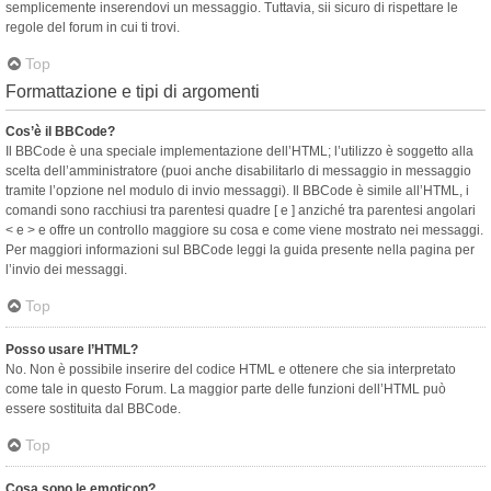
semplicemente inserendovi un messaggio. Tuttavia, sii sicuro di rispettare le
regole del forum in cui ti trovi.
Top
Formattazione e tipi di argomenti
Cos’è il BBCode?
Il BBCode è una speciale implementazione dell’HTML; l’utilizzo è soggetto alla
scelta dell’amministratore (puoi anche disabilitarlo di messaggio in messaggio
tramite l’opzione nel modulo di invio messaggi). Il BBCode è simile all’HTML, i
comandi sono racchiusi tra parentesi quadre [ e ] anziché tra parentesi angolari
< e > e offre un controllo maggiore su cosa e come viene mostrato nei messaggi.
Per maggiori informazioni sul BBCode leggi la guida presente nella pagina per
l’invio dei messaggi.
Top
Posso usare l’HTML?
No. Non è possibile inserire del codice HTML e ottenere che sia interpretato
come tale in questo Forum. La maggior parte delle funzioni dell’HTML può
essere sostituita dal BBCode.
Top
Cosa sono le emoticon?