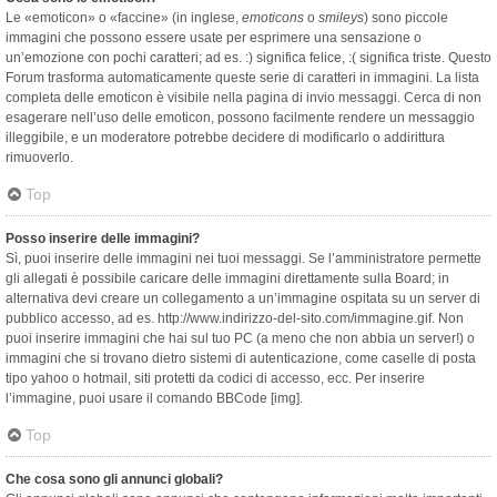
Le «emoticon» o «faccine» (in inglese,
emoticons
o
smileys
) sono piccole
immagini che possono essere usate per esprimere una sensazione o
un’emozione con pochi caratteri; ad es. :) significa felice, :( significa triste. Questo
Forum trasforma automaticamente queste serie di caratteri in immagini. La lista
completa delle emoticon è visibile nella pagina di invio messaggi. Cerca di non
esagerare nell’uso delle emoticon, possono facilmente rendere un messaggio
illeggibile, e un moderatore potrebbe decidere di modificarlo o addirittura
rimuoverlo.
Top
Posso inserire delle immagini?
Sì, puoi inserire delle immagini nei tuoi messaggi. Se l’amministratore permette
gli allegati è possibile caricare delle immagini direttamente sulla Board; in
alternativa devi creare un collegamento a un’immagine ospitata su un server di
pubblico accesso, ad es. http://www.indirizzo-del-sito.com/immagine.gif. Non
puoi inserire immagini che hai sul tuo PC (a meno che non abbia un server!) o
immagini che si trovano dietro sistemi di autenticazione, come caselle di posta
tipo yahoo o hotmail, siti protetti da codici di accesso, ecc. Per inserire
l’immagine, puoi usare il comando BBCode [img].
Top
Che cosa sono gli annunci globali?