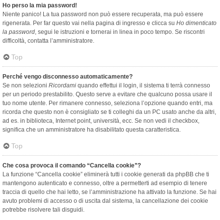
Ho perso la mia password!
Niente panico! La tua password non può essere recuperata, ma può essere
rigenerata. Per far questo vai nella pagina di ingresso e clicca su
Ho dimenticato
la password
, segui le istruzioni e tornerai in linea in poco tempo. Se riscontri
difficoltà, contatta l’amministratore.
Top
Perché vengo disconnesso automaticamente?
Se non selezioni
Ricordami
quando effettui il login, il sistema ti terrà connesso
per un periodo prestabilito. Questo serve a evitare che qualcuno possa usare il
tuo nome utente. Per rimanere connesso, seleziona l’opzione quando entri, ma
ricorda che questo non è consigliato se ti colleghi da un PC usato anche da altri,
ad es. in biblioteca, Internet point, università, ecc. Se non vedi il checkbox,
significa che un amministratore ha disabilitato questa caratteristica.
Top
Che cosa provoca il comando “Cancella cookie”?
La funzione “Cancella cookie” eliminerà tutti i cookie generati da phpBB che ti
mantengono autenticato e connesso, oltre a permetterti ad esempio di tenere
traccia di quello che hai letto, se l’amministrazione ha attivato la funzione. Se hai
avuto problemi di accesso o di uscita dal sistema, la cancellazione dei cookie
potrebbe risolvere tali disguidi.