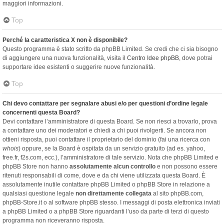
maggiori informazioni.
Top
Perché la caratteristica X non è disponibile?
Questo programma è stato scritto da phpBB Limited. Se credi che ci sia bisogno
di aggiungere una nuova funzionalità, visita il
Centro Idee phpBB
, dove potrai
supportare idee esistenti o suggerire nuove funzionalità.
Top
Chi devo contattare per segnalare abusi e/o per questioni d’ordine legale
concernenti questa Board?
Devi contattare l’amministratore di questa Board. Se non riesci a trovarlo, prova
a contattare uno dei moderatori e chiedi a chi puoi rivolgerti. Se ancora non
ottieni risposta, puoi contattare il proprietario del dominio (fai una ricerca con
whois
) oppure, se la Board è ospitata da un servizio gratuito (ad es. yahoo,
free.fr, f2s.com, ecc.), l’amministratore di tale servizio. Nota che phpBB Limited e
phpBB Store non hanno
assolutamente alcun controllo
e non possono essere
ritenuti responsabili di come, dove e da chi viene utilizzata questa Board. È
assolutamente inutile contattare phpBB Limited o phpBB Store in relazione a
qualsiasi questione legale
non direttamente collegata
al sito phpBB.com,
phpBB-Store.it o al software phpBB stesso. I messaggi di posta elettronica inviati
a phpBB Limited o a phpBB Store riguardanti l’uso da parte di terzi di questo
programma non riceveranno risposta.