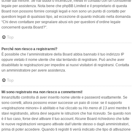
scritte dal minore. Se hai dubbi o incertezze, mettiti in contatto con un consulente
legale per assistenza. Nota bene che phpBB Limited e il proprietario di questa
Board non possono fornire consigli legali e non sono un punto di contatto per
questioni legali di qualsiasi tipo, ad eccezione di quanto indicato nella domanda
“Chi devo contattare per segnalare abusi e/o per questioni d’ordine legale
concernenti questa Board?”.
Top
Perché non riesco a registrarmi?
È possibile che l’amministratore della Board abbia bannato il tuo indirizzo IP
oppure vietato il nome utente che stai tentando di registrare. Può anche aver
disabilitato le registrazioni per impedire ai nuovi visitatori di registrarsi. Contatta
un amministratore per avere assistenza.
Top
Mi sono registrato ma non riesco a connettermi!
Innanzitutto controlla di aver inserito nome utente e password esattamente. Se
sono corretti, allora possono esser successe un paio di cose: se il supporto
«registrazione minore» è abilitato e hai cliccato su
Ho meno di 13 anni
mentre ti
stavi registrando, allora devi seguire le istruzioni che hai ricevuto. Se questo non
è il tuo caso, forse devi attivare il tuo account. Alcune Board richiedono che tutte
le nuove registrazioni vengano attivate dall’utente stesso o dagli amministratori,
prima di poter accedere. Quando ti registri ti verrà indicato che tipo di attivazione