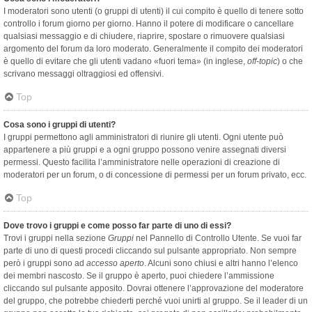
I moderatori sono utenti (o gruppi di utenti) il cui compito è quello di tenere sotto
controllo i forum giorno per giorno. Hanno il potere di modificare o cancellare
qualsiasi messaggio e di chiudere, riaprire, spostare o rimuovere qualsiasi
argomento del forum da loro moderato. Generalmente il compito dei moderatori
è quello di evitare che gli utenti vadano «fuori tema» (in inglese,
off-topic
) o che
scrivano messaggi oltraggiosi ed offensivi.
Top
Cosa sono i gruppi di utenti?
I gruppi permettono agli amministratori di riunire gli utenti. Ogni utente può
appartenere a più gruppi e a ogni gruppo possono venire assegnati diversi
permessi. Questo facilita l’amministratore nelle operazioni di creazione di
moderatori per un forum, o di concessione di permessi per un forum privato, ecc.
Top
Dove trovo i gruppi e come posso far parte di uno di essi?
Trovi i gruppi nella sezione
Gruppi
nel Pannello di Controllo Utente. Se vuoi far
parte di uno di questi procedi cliccando sul pulsante appropriato. Non sempre
però i gruppi sono ad
accesso aperto
. Alcuni sono chiusi e altri hanno l’elenco
dei membri nascosto. Se il gruppo è aperto, puoi chiedere l’ammissione
cliccando sul pulsante apposito. Dovrai ottenere l’approvazione del moderatore
del gruppo, che potrebbe chiederti perché vuoi unirti al gruppo. Se il leader di un