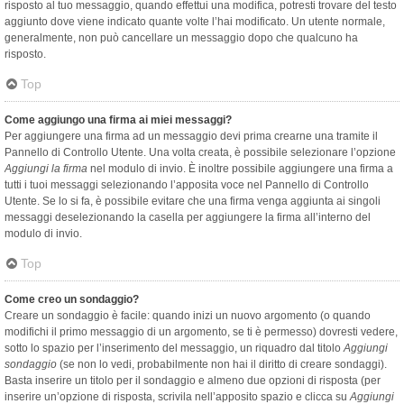
risposto al tuo messaggio, quando effettui una modifica, potresti trovare del testo
aggiunto dove viene indicato quante volte l’hai modificato. Un utente normale,
generalmente, non può cancellare un messaggio dopo che qualcuno ha
risposto.
Top
Come aggiungo una firma ai miei messaggi?
Per aggiungere una firma ad un messaggio devi prima crearne una tramite il
Pannello di Controllo Utente. Una volta creata, è possibile selezionare l’opzione
Aggiungi la firma
nel modulo di invio. È inoltre possibile aggiungere una firma a
tutti i tuoi messaggi selezionando l’apposita voce nel Pannello di Controllo
Utente. Se lo si fa, è possibile evitare che una firma venga aggiunta ai singoli
messaggi deselezionando la casella per aggiungere la firma all’interno del
modulo di invio.
Top
Come creo un sondaggio?
Creare un sondaggio è facile: quando inizi un nuovo argomento (o quando
modifichi il primo messaggio di un argomento, se ti è permesso) dovresti vedere,
sotto lo spazio per l’inserimento del messaggio, un riquadro dal titolo
Aggiungi
sondaggio
(se non lo vedi, probabilmente non hai il diritto di creare sondaggi).
Basta inserire un titolo per il sondaggio e almeno due opzioni di risposta (per
inserire un’opzione di risposta, scrivila nell’apposito spazio e clicca su
Aggiungi