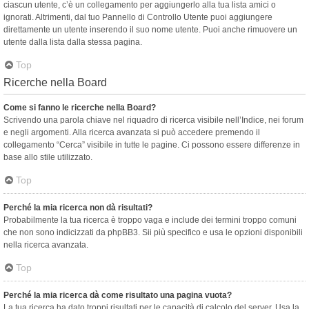
ciascun utente, c’è un collegamento per aggiungerlo alla tua lista amici o
ignorati. Altrimenti, dal tuo Pannello di Controllo Utente puoi aggiungere
direttamente un utente inserendo il suo nome utente. Puoi anche rimuovere un
utente dalla lista dalla stessa pagina.
Top
Ricerche nella Board
Come si fanno le ricerche nella Board?
Scrivendo una parola chiave nel riquadro di ricerca visibile nell’Indice, nei forum
e negli argomenti. Alla ricerca avanzata si può accedere premendo il
collegamento “Cerca” visibile in tutte le pagine. Ci possono essere differenze in
base allo stile utilizzato.
Top
Perché la mia ricerca non dà risultati?
Probabilmente la tua ricerca è troppo vaga e include dei termini troppo comuni
che non sono indicizzati da phpBB3. Sii più specifico e usa le opzioni disponibili
nella ricerca avanzata.
Top
Perché la mia ricerca dà come risultato una pagina vuota?
La tua ricerca ha dato troppi risultati per le capacità di calcolo del server. Usa la