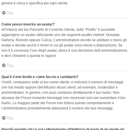
genere è unica e specifica per ogni utente.
Top
Come posso inserire un avatar?
All’interno del tuo Pannello di Controllo Utente, sotto “Profilo” è possibile
aggiungere un avatar utilizzando uno dei seguenti quattro metodi: Gravatar,
Galleria, Remoto oppure Carica. L’amministratore decide se abilitare o meno gli
avatar e decide anche il modo in cui gli avatar sono messi a disposizione. Se
non ti è concesso l’uso degli avatar, allora è una decisione dell’amministrazione,
e devi chiedere a questa le ragioni.
Top
Qual è il mio livello e come faccio a cambiarlo?
I livelli, compaiono sotto al tuo nome utente, e indicano il numero di messaggi
che hai inviato oppure identificano alcuni utenti, ad esempio, moderatori e
amministratori. In genere, non puoi cambiare direttamente il tuo livello. Non
abusare del Forum inviando messaggi non necessari solo per aumentare il tuo
livello. La maggior parte dei Forum non tollera questo comportamento e
l’amministratore probabilmente abbasserà il numero dei tuoi messaggi.
Top
Perché quando clicco sul collegamento all’indirizzo di posta di un utente mi