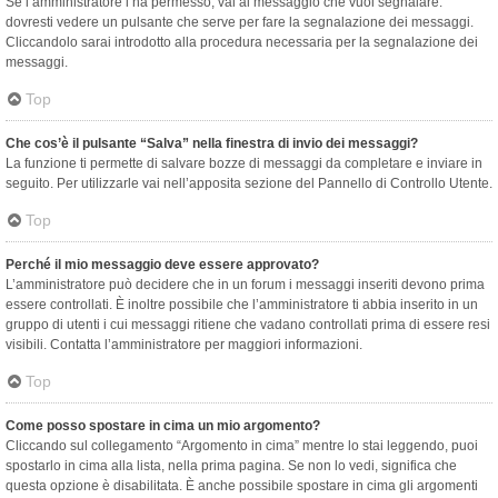
Se l’amministratore l’ha permesso, vai al messaggio che vuoi segnalare:
dovresti vedere un pulsante che serve per fare la segnalazione dei messaggi.
Cliccandolo sarai introdotto alla procedura necessaria per la segnalazione dei
messaggi.
Top
Che cos’è il pulsante “Salva” nella finestra di invio dei messaggi?
La funzione ti permette di salvare bozze di messaggi da completare e inviare in
seguito. Per utilizzarle vai nell’apposita sezione del Pannello di Controllo Utente.
Top
Perché il mio messaggio deve essere approvato?
L’amministratore può decidere che in un forum i messaggi inseriti devono prima
essere controllati. È inoltre possibile che l’amministratore ti abbia inserito in un
gruppo di utenti i cui messaggi ritiene che vadano controllati prima di essere resi
visibili. Contatta l’amministratore per maggiori informazioni.
Top
Come posso spostare in cima un mio argomento?
Cliccando sul collegamento “Argomento in cima” mentre lo stai leggendo, puoi
spostarlo in cima alla lista, nella prima pagina. Se non lo vedi, significa che
questa opzione è disabilitata. È anche possibile spostare in cima gli argomenti